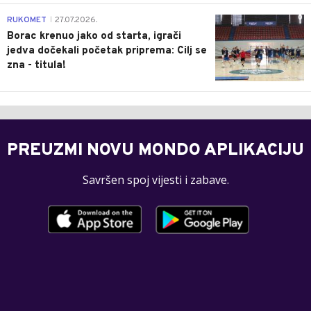
0
RUKOMET
27.07.2026.
|
Borac krenuo jako od starta, igrači
jedva dočekali početak priprema: Cilj se
zna - titula!
PREUZMI NOVU MONDO APLIKACIJU
Savršen spoj vijesti i zabave.