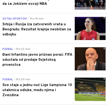
da sa Jokićem osvoji NBA
0
OSTALI SPORTOVI
Pre 19 min
|
Srbija i Rusija iza zatvorenih vrata u
Beogradu: Rezultat krajnje neobičan za
odbojku
0
FUDBAL
Pre 25 min
|
Đani Infantino javno priznao poraz: FIFA
odustala od prodaje Svjetskog
prvenstva
0
FUDBAL
Pre 29 min
|
Sve staje u jednu noć Lige šampiona: 10
utakmica odluke, među njima i
Zvezdina