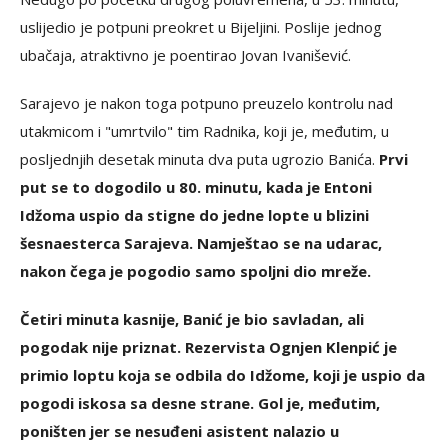
uslijedio je potpuni preokret u Bijeljini. Poslije jednog
ubačaja, atraktivno je poentirao Jovan Ivanišević.
Sarajevo je nakon toga potpuno preuzelo kontrolu nad
utakmicom i "umrtvilo" tim Radnika, koji je, međutim, u
posljednjih desetak minuta dva puta ugrozio Banića.
Prvi
put se to dogodilo u 80. minutu, kada je Entoni
Idžoma uspio da stigne do jedne lopte u blizini
šesnaesterca Sarajeva. Namještao se na udarac,
nakon čega je pogodio samo spoljni dio mreže.
Četiri minuta kasnije, Banić je bio savladan, ali
pogodak nije priznat. Rezervista Ognjen Klenpić je
primio loptu koja se odbila do Idžome, koji je uspio da
pogodi iskosa sa desne strane. Gol je, međutim,
poništen jer se nesuđeni asistent nalazio u