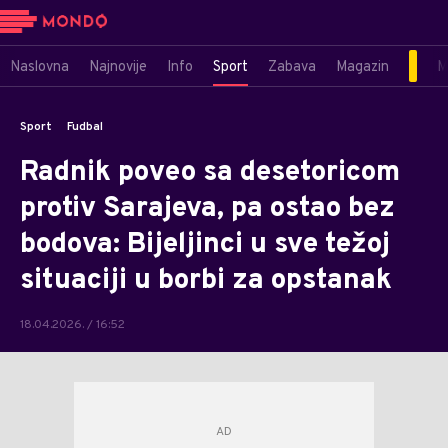
Naslovna
Najnovije
Info
Sport
Zabava
Magazin
M
Sport
Fudbal
Radnik poveo sa desetoricom
protiv Sarajeva, pa ostao bez
bodova: Bijeljinci u sve težoj
situaciji u borbi za opstanak
18.04.2026. / 16:52