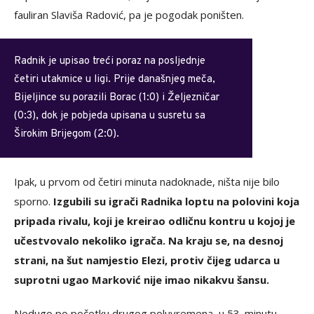
fauliran Slaviša Radović, pa je pogodak poništen.
Radnik je upisao treći poraz na posljednje
četiri utakmice u ligi. Prije današnjeg meča,
Bijeljince su porazili Borac (1:0) i Željezničar
(0:3), dok je pobjeda upisana u susretu sa
Širokim Brijegom (2:0).
Ipak, u prvom od četiri minuta nadoknade, ništa nije bilo
sporno.
Izgubili su igrači Radnika loptu na polovini koja
pripada rivalu, koji je kreirao odličnu kontru u kojoj je
učestvovalo nekoliko igrača. Na kraju se, na desnoj
strani, na šut namjestio Elezi, protiv čijeg udarca u
suprotni ugao Marković nije imao nikakvu šansu.
Nedugo po početku drugog poluvremena, u 53. minutu,