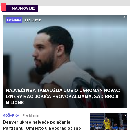
NAJNOVIJE
0
Pre 13 min
KOŠARKA
NAJVEĆI NBA TABADŽIJA DOBIO OGROMAN NOVAC:
IZNERVIRAO JOKIĆA PROVOKACIJAMA, SAD BROJI
MILIONE
0
KOŠARKA
Pre 16 min
|
Denver ukrao najveće pojačanje
Partizanu: Umjesto u Beograd otišao