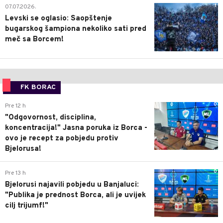
1
07.07.2026.
Levski se oglasio: Saopštenje
bugarskog šampiona nekoliko sati pred
meč sa Borcem!
FK BORAC
0
Pre 12 h
"Odgovornost, disciplina,
koncentracija!" Jasna poruka iz Borca -
ovo je recept za pobjedu protiv
Bjelorusa!
0
Pre 13 h
Bjelorusi najavili pobjedu u Banjaluci:
"Publika je prednost Borca, ali je uvijek
cilj trijumf!"