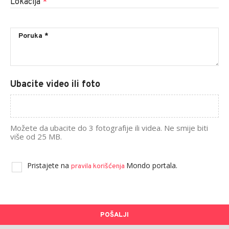
Lokacija
*
Ubacite video ili foto
Možete da ubacite do 3 fotografije ili videa. Ne smije biti
više od 25 MB.
Pristajete na
Mondo portala.
pravila korišćenja
POŠALJI