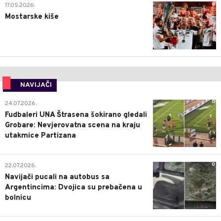
0
17.05.2026.
Mostarske kiše
NAVIJAČI
0
24.07.2026.
Fudbaleri UNA Štrasena šokirano gledali
Grobare: Nevjerovatna scena na kraju
utakmice Partizana
0
22.07.2026.
Navijači pucali na autobus sa
Argentincima: Dvojica su prebačena u
bolnicu