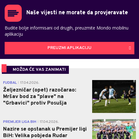
Naše vijesti ne morate da provjeravate
Budite bolje informisani od drugih, preuzmite Mondo mobilnu
aplikaciju
PREUZMI APLIKACIJU
MOŽDA ĆE VAS ZANIMATI
0
FUDBAL
17.04.2026.
|
Željezničar (opet) razočarao:
Mršav bod za "plave" na
"Grbavici" protiv Posušja
0
PREMIJER LIGA BIH
17.04.2026.
|
Nazire se opstanak u Premijer ligi
BiH: Velika pobjeda Rudar