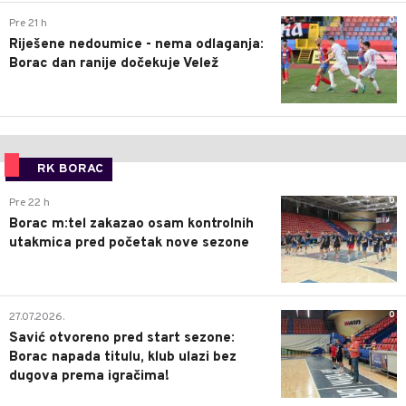
0
Pre 21 h
Riješene nedoumice - nema odlaganja:
Borac dan ranije dočekuje Velež
RK BORAC
0
Pre 22 h
Borac m:tel zakazao osam kontrolnih
utakmica pred početak nove sezone
0
27.07.2026.
Savić otvoreno pred start sezone:
Borac napada titulu, klub ulazi bez
dugova prema igračima!