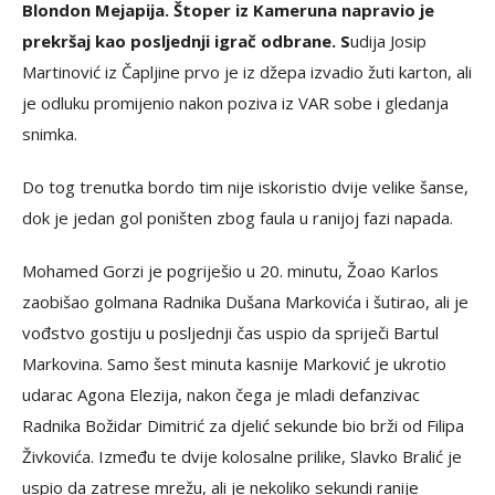
Blondon Mejapija. Štoper iz Kameruna napravio je
prekršaj kao posljednji igrač odbrane. S
udija Josip
Martinović iz Čapljine prvo je iz džepa izvadio žuti karton, ali
je odluku promijenio nakon poziva iz VAR sobe i gledanja
snimka.
Do tog trenutka bordo tim nije iskoristio dvije velike šanse,
dok je jedan gol poništen zbog faula u ranijoj fazi napada.
Mohamed Gorzi je pogriješio u 20. minutu, Žoao Karlos
zaobišao golmana Radnika Dušana Markovića i šutirao, ali je
vođstvo gostiju u posljednji čas uspio da spriječi Bartul
Markovina. Samo šest minuta kasnije Marković je ukrotio
udarac Agona Elezija, nakon čega je mladi defanzivac
Radnika Božidar Dimitrić za djelić sekunde bio brži od Filipa
Živkovića. Između te dvije kolosalne prilike, Slavko Bralić je
uspio da zatrese mrežu, ali je nekoliko sekundi ranije