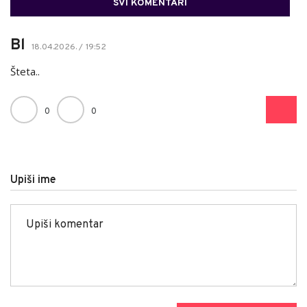
SVI KOMENTARI
Bl
18.04.2026. / 19:52
Šteta..
0
0
Upiši ime