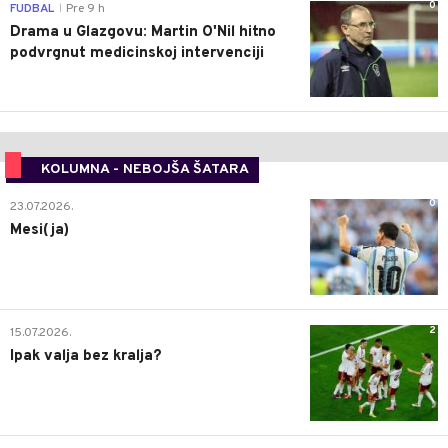
0
FUDBAL
Pre 9 h
|
Drama u Glazgovu: Martin O'Nil hitno
podvrgnut medicinskoj intervenciji
KOLUMNA - NEBOJŠA ŠATARA
0
23.07.2026.
Mesi(ja)
2
15.07.2026.
Ipak valja bez kralja?