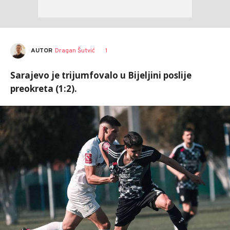
AUTOR
Dragan Šutvić
1
Sarajevo je trijumfovalo u Bijeljini poslije
preokreta (1:2).