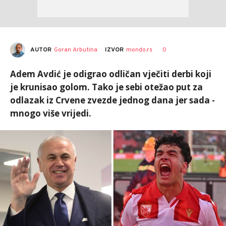
AUTOR
Goran Arbutina
0
IZVOR
mondo.rs
Adem Avdić je odigrao odličan vječiti derbi koji
je krunisao golom. Tako je sebi otežao put za
odlazak iz Crvene zvezde jednog dana jer sada -
mnogo više vrijedi.