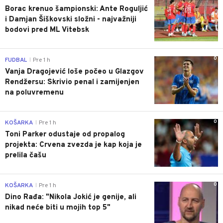
Borac krenuo šampionski: Ante Roguljić
i Damjan Šiškovski složni - najvažniji
bodovi pred ML Vitebsk
0
FUDBAL
Pre 1 h
|
Vanja Dragojević loše počeo u Glazgov
Rendžersu: Skrivio penal i zamijenjen
na poluvremenu
0
KOŠARKA
Pre 1 h
|
Toni Parker odustaje od propalog
projekta: Crvena zvezda je kap koja je
prelila čašu
0
KOŠARKA
Pre 1 h
|
Dino Rađa: "Nikola Jokić je genije, ali
nikad neće biti u mojih top 5"