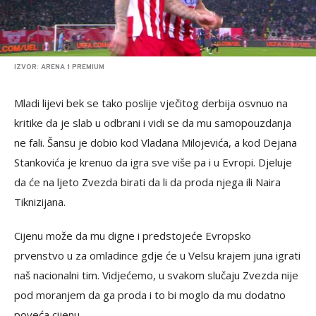
IZVOR: ARENA 1 PREMIUM
Mladi lijevi bek se tako poslije vječitog derbija osvnuo na
kritike da je slab u odbrani i vidi se da mu samopouzdanja
ne fali. Šansu je dobio kod Vladana Milojevića, a kod Dejana
Stankovića je krenuo da igra sve više pa i u Evropi. Djeluje
da će na ljeto Zvezda birati da li da proda njega ili Naira
Tiknizijana.
Cijenu može da mu digne i predstojeće Evropsko
prvenstvo u za omladince gdje će u Velsu krajem juna igrati
naš nacionalni tim. Vidjećemo, u svakom slučaju Zvezda nije
pod moranjem da ga proda i to bi moglo da mu dodatno
poveća cijenu.