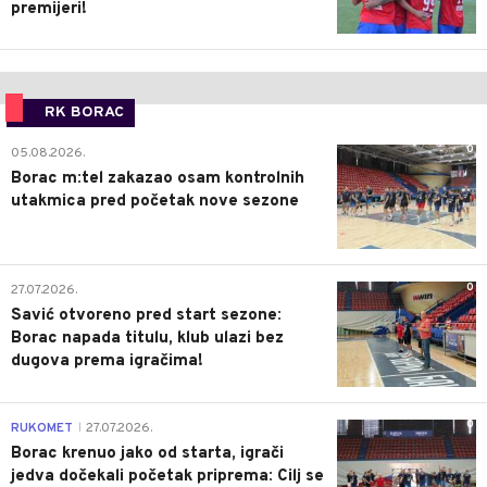
premijeri!
RK BORAC
0
05.08.2026.
Borac m:tel zakazao osam kontrolnih
utakmica pred početak nove sezone
0
27.07.2026.
Savić otvoreno pred start sezone:
Borac napada titulu, klub ulazi bez
dugova prema igračima!
0
RUKOMET
27.07.2026.
|
Borac krenuo jako od starta, igrači
jedva dočekali početak priprema: Cilj se