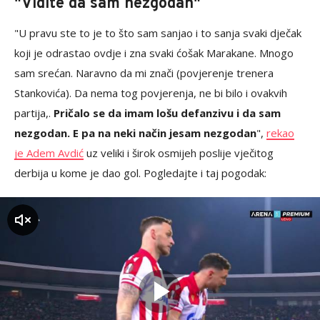
"Vidite da sam nezgodan"
"U pravu ste to je to što sam sanjao i to sanja svaki dječak
koji je odrastao ovdje i zna svaki ćošak Marakane. Mnogo
sam srećan. Naravno da mi znači (povjerenje trenera
Stankovića). Da nema tog povjerenja, ne bi bilo i ovakvih
partija,.
Pričalo se da imam lošu defanzivu i da sam
nezgodan. E pa na neki način jesam nezgodan
",
rekao
je Adem Avdić
uz veliki i širok osmijeh poslije vječitog
derbija u kome je dao gol. Pogledajte i taj pogodak:
zvuk