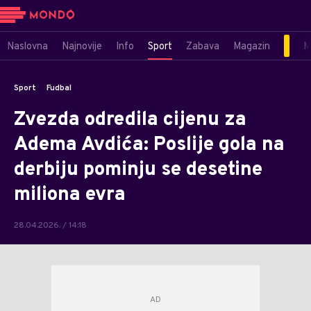
Naslovna
Najnovije
Info
Sport
Zabava
Magazin
M
Sport
Fudbal
Zvezda odredila cijenu za
Adema Avdića: Poslije gola na
derbiju pominju se desetine
miliona evra
28.04.2026. / 14:18