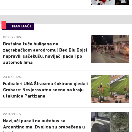
NAVIJAČI
0
08.08.2026.
Brutalna tuča huligana na
zagrebačkom aerodromu! Bed Blu Bojsi
napravili sačekušu, navijači padali po
automobilima
0
24.07.2026.
Fudbaleri UNA Štrasena šokirano gledali
Grobare: Nevjerovatna scena na kraju
utakmice Partizana
0
22.07.2026.
Navijači pucali na autobus sa
Argentincima: Dvojica su prebačena u