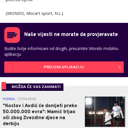
(MONDO, Mocart sport, N.L.)
Naše vijesti ne morate da provjeravate
Budite bolje informisani od drugih, preuzmite Mondo mobilnu
aplikaciju
PREUZMI APLIKACIJU
MOŽDA ĆE VAS ZANIMATI
0
FUDBAL
27.04.2026.
|
"Kostov i Avdić će donijeti preko
50.000.000 evra": Mamić trljao
oči zbog Zvezdine djece na
derbiju