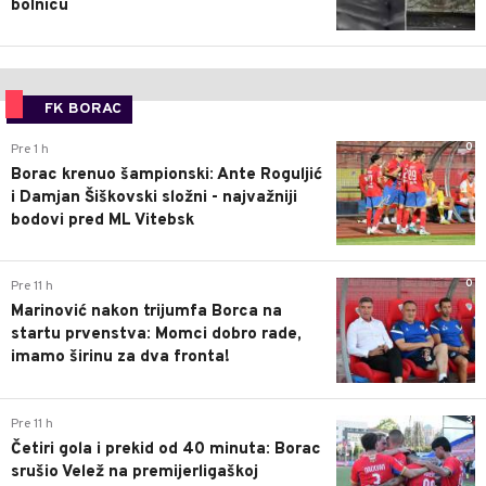
bolnicu
FK BORAC
0
Pre 1 h
Borac krenuo šampionski: Ante Roguljić
i Damjan Šiškovski složni - najvažniji
bodovi pred ML Vitebsk
0
Pre 11 h
Marinović nakon trijumfa Borca na
startu prvenstva: Momci dobro rade,
imamo širinu za dva fronta!
3
Pre 11 h
Četiri gola i prekid od 40 minuta: Borac
srušio Velež na premijerligaškoj