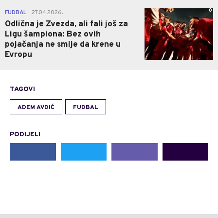
0
FUDBAL
27.04.2026.
|
Odlična je Zvezda, ali fali još za
Ligu šampiona: Bez ovih
pojačanja ne smije da krene u
Evropu
TAGOVI
ADEM AVDIĆ
FUDBAL
PODIJELI