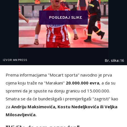
POGLEDAJ SLIKE
IZVOR: MN PRESS
Br. slika: 16
Prema informacijama "Mocart sporta" navodno je prva
cijena koju traže na "Marakani"
20.000.000 evra
, a da su
spremni da je spuste na donju granicu od 15.000.000.
Smatra se da će bundesligaši i premijerligaši "zagristi" kao
za
Andriju Maksimovića, Kostu Nedeljkovića ili Veljka
Milosavljevića.