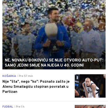
NE, NOVAKU ĐOKOVIĆU SE NIJE OTVORIO AUTO-PUT:
SAMO JEDINI SMIJE NA NJEGA U 40. GODINI
0
KOŠARKA
Pre 57 min
|
Nije "šta", nego "ko": Poznato zašto je
Alenu Smailagiću stopiran povratak u
Partizan
0
FUDBAL
Pre 1 h
|