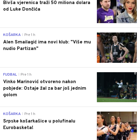
Bivša vjerenica traži 50 miliona dolara
od Luke Dončića
0
KOŠARKA
Pre 1 h
|
Alen Smailagić ima novi klub: "Više mu
nudio Partizan"
0
FUDBAL
Pre 1 h
|
Vinko Marinović otvoreno nakon
pobjede: Ostaje žal za bar još jednim
golom
0
KOŠARKA
Pre 1 h
|
Srpske košarkašice u polufinalu
Eurobasketa!