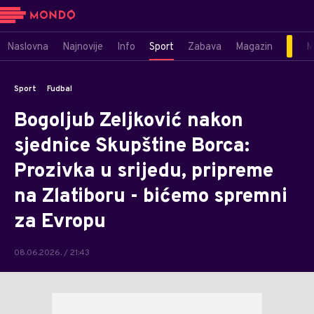
Naslovna
Najnovije
Info
Sport
Zabava
Magazin
M
Sport
Fudbal
Bogoljub Zeljković nakon
sjednice Skupštine Borca:
Prozivka u srijedu, pripreme
na Zlatiboru - bićemo spremni
za Evropu
08.06.2026. / 21:43