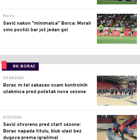
0
Pre 1 h
Savić nakon "minimalca" Borca: Morali
smo postići bar još jedan gol
RK BORAC
0
05.08.2026.
Borac m:tel zakazao osam kontrolnih
utakmica pred početak nove sezone
0
27.07.2026.
Savić otvoreno pred start sezone:
Borac napada titulu, klub ulazi bez
dugova prema igračima!