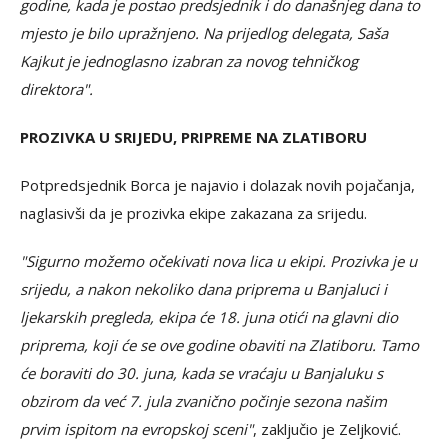
godine, kada je postao predsjednik i do današnjeg dana to
mjesto je bilo upražnjeno. Na prijedlog delegata, Saša
Kajkut je jednoglasno izabran za novog tehničkog
direktora".
PROZIVKA U SRIJEDU, PRIPREME NA ZLATIBORU
Potpredsjednik Borca je najavio i dolazak novih pojačanja,
naglasivši da je prozivka ekipe zakazana za srijedu.
"Sigurno možemo očekivati nova lica u ekipi. Prozivka je u
srijedu, a nakon nekoliko dana priprema u Banjaluci i
ljekarskih pregleda, ekipa će 18. juna otići na glavni dio
priprema, koji će se ove godine obaviti na Zlatiboru. Tamo
će boraviti do 30. juna, kada se vraćaju u Banjaluku s
obzirom da već 7. jula zvanično počinje sezona našim
prvim ispitom na evropskoj sceni"
, zaključio je Zeljković.