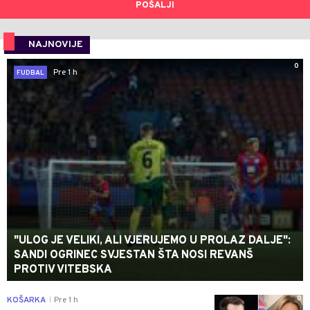
POŠALJI
NAJNOVIJE
0
Pre 1 h
FUDBAL
"ULOG JE VELIKI, ALI VJERUJEMO U PROLAZ DALJE":
SANDI OGRINEC SVJESTAN ŠTA NOSI REVANŠ
PROTIV VITEBSKA
0
KOŠARKA
Pre 1 h
|