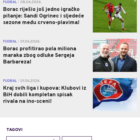
0
FUDBAL
08.06.2026.
|
Borac riješio još jedno igračko
pitanje: Sandi Ogrinec i sljedeće
sezone među crveno-plavima!
0
FUDBAL
01.06.2026.
|
Borac profitirao pola miliona
maraka zbog odluke Sergeja
Barbareza!
0
FUDBAL
01.06.2026.
|
Kraj svih liga i kupova: Klubovi iz
BiH dobili kompletan spisak
rivala na ino-sceni!
TAGOVI