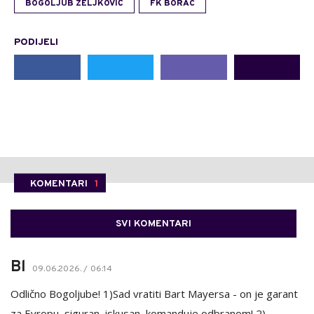
BOGOLJUB ZELJKOVIĆ
FK BORAC
PODIJELI
KOMENTARI
1
SVI KOMENTARI
Bl
09.06.2026. / 06:14
Odlično Bogoljube! 1)Sad vratiti Bart Mayersa - on je garant
za Evropu, siguran, iskusan, komanduje odbranom! 2)