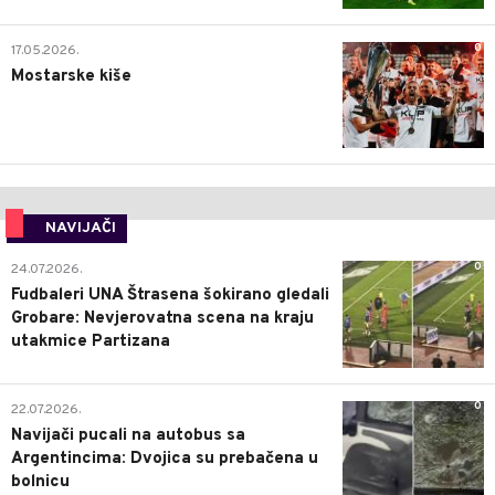
0
17.05.2026.
Mostarske kiše
NAVIJAČI
0
24.07.2026.
Fudbaleri UNA Štrasena šokirano gledali
Grobare: Nevjerovatna scena na kraju
utakmice Partizana
0
22.07.2026.
Navijači pucali na autobus sa
Argentincima: Dvojica su prebačena u
bolnicu