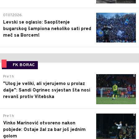
1
07.07.2026.
Levski se oglasio: Saopštenje
bugarskog šampiona nekoliko sati pred
meč sa Borcem!
FK BORAC
0
Pre 1 h
"Ulog je veliki, ali vjerujemo u prolaz
dalje": Sandi Ogrinec svjestan šta nosi
revanš protiv Vitebska
0
Pre 1 h
Vinko Marinović otvoreno nakon
pobjede: Ostaje žal za bar još jednim
golom