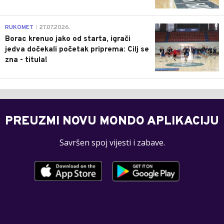
0
RUKOMET
27.07.2026.
|
Borac krenuo jako od starta, igrači
jedva dočekali početak priprema: Cilj se
zna - titula!
PREUZMI NOVU MONDO APLIKACIJU
Savršen spoj vijesti i zabave.