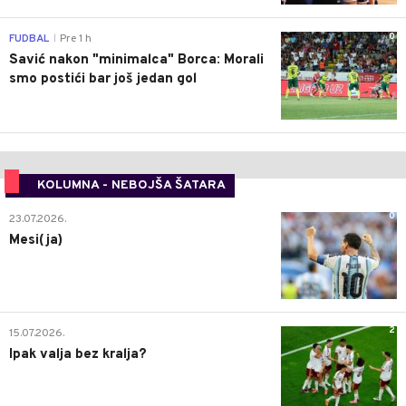
0
FUDBAL
Pre 1 h
|
Savić nakon "minimalca" Borca: Morali
smo postići bar još jedan gol
KOLUMNA - NEBOJŠA ŠATARA
0
23.07.2026.
Mesi(ja)
2
15.07.2026.
Ipak valja bez kralja?