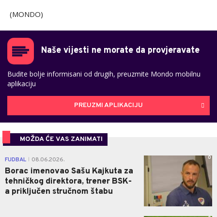
(MONDO)
Naše vijesti ne morate da provjeravate
Budite bolje informisani od drugih, preuzmite Mondo mobilnu
aplikaciju
PREUZMI APLIKACIJU
MOŽDA ĆE VAS ZANIMATI
0
FUDBAL
08.06.2026.
|
Borac imenovao Sašu Kajkuta za
tehničkog direktora, trener BSK-
a priključen stručnom štabu