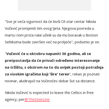
"Sve je veća sigurnost da će bivši Ol-star centar Nikola
Vučević promijeniti tim ovog ljeta. Njegova povreda u
martu i lom prsta ruke učinili su da mu boravak u Boston
Seltiksima bude završen već na proljeće", podsetio je on.
"
Vučević će u oktobru napuniti 36 godina, ali se
pretpostavlja da će privući određeno interesovanje
na tržištu, s obzirom na to da uvijek postoji potražnja
za visokim igračima koji 'šire' teren
", rekao je poznati
novinar, aludirajući na Vučevićev dobar šut sa distance.
Nikola Vučević is expected to leave the Celtics in free
agency, per
@TheSteinLine