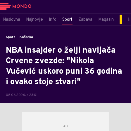
Naslovna
Najnovije
Info
Sport
Zabava
Magazin
M
Sport
Košarka
NBA insajder o želji navijača
Crvene zvezde: "Nikola
Vučević uskoro puni 36 godina
i ovako stoje stvari"
08.06.2026. / 23:01