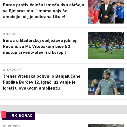
Borac protiv Veleža između dva okršaja
sa Bjelorusima: "Imamo najviše
ambicije, cilj je odbrana titule!"
0
07.08.2026.
Borac u Mađarskoj obilježava jubilej:
Revanš sa ML Vitebskom biće 50.
nastup crveno-plavih u Evropi!
0
07.08.2026.
Trener Vitebska pohvalio Banjalučane:
Publika Borčev 12. igrač, uživanje je
igrati u ovakvom ambijentu
RK BORAC
0
05.08.2026.