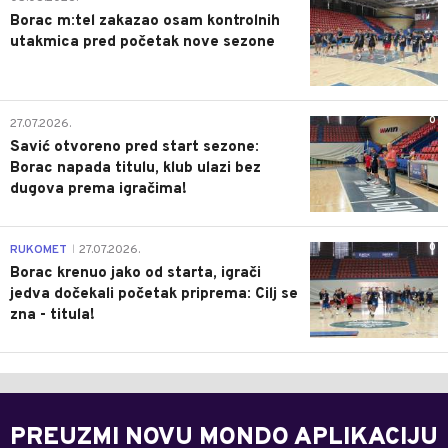
Borac m:tel zakazao osam kontrolnih
utakmica pred početak nove sezone
0
27.07.2026.
Savić otvoreno pred start sezone:
Borac napada titulu, klub ulazi bez
dugova prema igračima!
0
RUKOMET
27.07.2026.
|
Borac krenuo jako od starta, igrači
jedva dočekali početak priprema: Cilj se
zna - titula!
PREUZMI NOVU MONDO APLIKACIJU