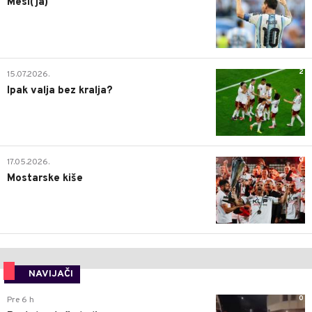
Mesi(ja)
2
15.07.2026.
Ipak valja bez kralja?
0
17.05.2026.
Mostarske kiše
NAVIJAČI
0
Pre 6 h