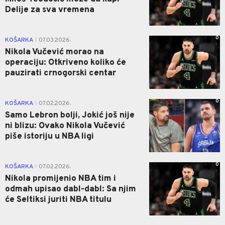
Delije za sva vremena
0
KOŠARKA
07.03.2026.
|
Nikola Vučević morao na
operaciju: Otkriveno koliko će
pauzirati crnogorski centar
0
KOŠARKA
07.02.2026.
|
Samo Lebron bolji, Jokić još nije
ni blizu: Ovako Nikola Vučević
piše istoriju u NBA ligi
0
KOŠARKA
07.02.2026.
|
Nikola promijenio NBA tim i
odmah upisao dabl-dabl: Sa njim
će Seltiksi juriti NBA titulu