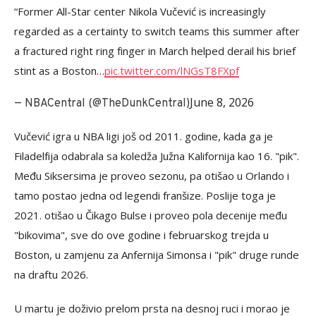
“Former All-Star center Nikola Vučević is increasingly
regarded as a certainty to switch teams this summer after
a fractured right ring finger in March helped derail his brief
stint as a Boston…
pic.twitter.com/lNGsT8FXpf
June 8, 2026
— NBACentral (@TheDunkCentral)
Vučević igra u NBA ligi još od 2011. godine, kada ga je
Filadelfija odabrala sa koledža Južna Kalifornija kao 16. "pik".
Među Siksersima je proveo sezonu, pa otišao u Orlando i
tamo postao jedna od legendi franšize. Poslije toga je
2021. otišao u Čikago Bulse i proveo pola decenije među
"bikovima", sve do ove godine i februarskog trejda u
Boston, u zamjenu za Anfernija Simonsa i "pik" druge runde
na draftu 2026.
U martu je doživio prelom prsta na desnoj ruci i morao je