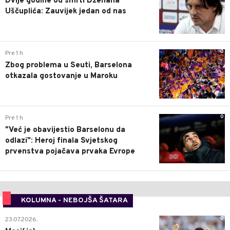
Dvije godine od smrti Dženana
Uščuplića: Zauvijek jedan od nas
0
Pre 1 h
Zbog problema u Seuti, Barselona
otkazala gostovanje u Maroku
0
Pre 1 h
"Već je obavijestio Barselonu da
odlazi": Heroj finala Svjetskog
prvenstva pojačava prvaka Evrope
KOLUMNA - NEBOJŠA ŠATARA
0
23.07.2026.