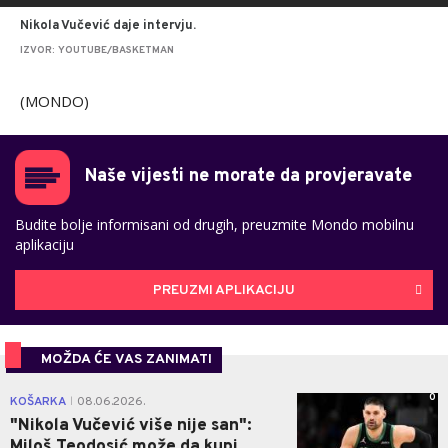
Nikola Vučević daje intervju.
IZVOR: YOUTUBE/BASKETMAN
(MONDO)
Naše vijesti ne morate da provjeravate
Budite bolje informisani od drugih, preuzmite Mondo mobilnu
aplikaciju
PREUZMI APLIKACIJU
MOŽDA ĆE VAS ZANIMATI
0
KOŠARKA
08.06.2026.
|
"Nikola Vučević više nije san":
Miloš Teodosić može da kupi