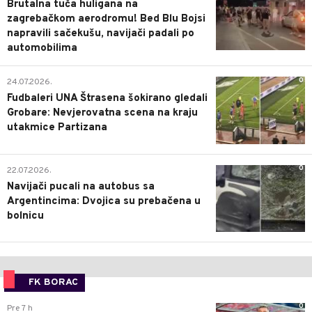
Brutalna tuča huligana na
zagrebačkom aerodromu! Bed Blu Bojsi
napravili sačekušu, navijači padali po
automobilima
0
24.07.2026.
Fudbaleri UNA Štrasena šokirano gledali
Grobare: Nevjerovatna scena na kraju
utakmice Partizana
0
22.07.2026.
Navijači pucali na autobus sa
Argentincima: Dvojica su prebačena u
bolnicu
FK BORAC
0
Pre 7 h