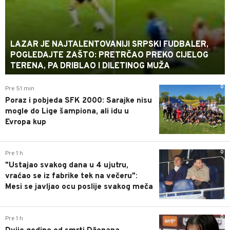
LAZAR JE NAJTALENTOVANIJI SRPSKI FUDBALER,
POGLEDAJTE ZAŠTO: PRETRČAO PREKO CIJELOG
TERENA, PA DRIBLAO I DILETINOG MUŽA
0
Pre 51 min
Poraz i pobjeda SFK 2000: Sarajke nisu
mogle do Lige šampiona, ali idu u
Evropa kup
0
Pre 1 h
"Ustajao svakog dana u 4 ujutru,
vraćao se iz fabrike tek na večeru":
Mesi se javljao ocu poslije svakog meča
0
Pre 1 h