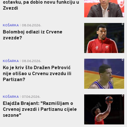
ostavku, pa dobio novu funkciju u
Zvezdi
0
KOŠARKA
08.06.2026.
|
Bolomboj odlazi iz Crvene
zvezde?
0
KOŠARKA
08.06.2026.
|
Ko je kriv što Dražen Petrović
nije otišao u Crvenu zvezdu ili
Partizan?
0
KOŠARKA
07.06.2026.
|
Elajdža Brajant: "Razmišljam o
Crvenoj zvezdi i Partizanu cijele
sezone"