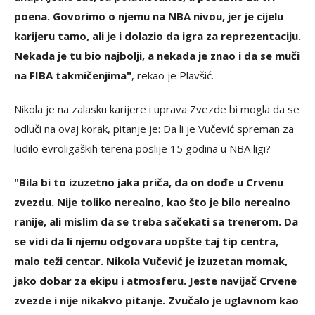
poena. Govorimo o njemu na NBA nivou, jer je cijelu
karijeru tamo, ali je i dolazio da igra za reprezentaciju.
Nekada je tu bio najbolji, a nekada je znao i da se muči
na FIBA takmičenjima"
, rekao je Plavšić.
Nikola je na zalasku karijere i uprava Zvezde bi mogla da se
odluči na ovaj korak, pitanje je: Da li je Vučević spreman za
ludilo evroligaških terena poslije 15 godina u NBA ligi?
"Bila bi to izuzetno jaka priča, da on dođe u Crvenu
zvezdu. Nije toliko nerealno, kao što je bilo nerealno
ranije, ali mislim da se treba sačekati sa trenerom. Da
se vidi da li njemu odgovara uopšte taj tip centra,
malo teži centar. Nikola Vučević je izuzetan momak,
jako dobar za ekipu i atmosferu. Jeste navijač Crvene
zvezde i nije nikakvo pitanje. Zvučalo je uglavnom kao