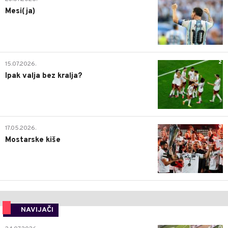
Mesi(ja)
2
15.07.2026.
Ipak valja bez kralja?
0
17.05.2026.
Mostarske kiše
NAVIJAČI
0