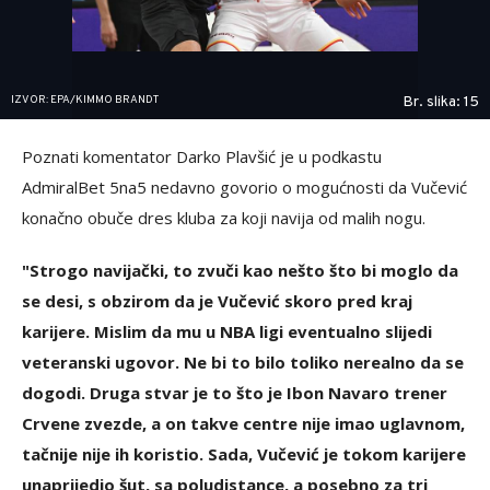
IZVOR: EPA/KIMMO BRANDT
Br. slika: 15
Poznati komentator Darko Plavšić je u podkastu
AdmiralBet 5na5 nedavno govorio o mogućnosti da Vučević
konačno obuče dres kluba za koji navija od malih nogu.
"Strogo navijački, to zvuči kao nešto što bi moglo da
se desi, s obzirom da je Vučević skoro pred kraj
karijere. Mislim da mu u NBA ligi eventualno slijedi
veteranski ugovor. Ne bi to bilo toliko nerealno da se
dogodi. Druga stvar je to što je Ibon Navaro trener
Crvene zvezde, a on takve centre nije imao uglavnom,
tačnije nije ih koristio. Sada, Vučević je tokom karijere
unaprijedio šut, sa poludistance, a posebno za tri