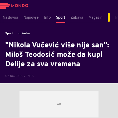
Naslovna
Najnovije
Info
Sport
Zabava
Magazin
M
Sport
Košarka
"Nikola Vučević više nije san":
Miloš Teodosić može da kupi
Delije za sva vremena
08.06.2026. / 17:08