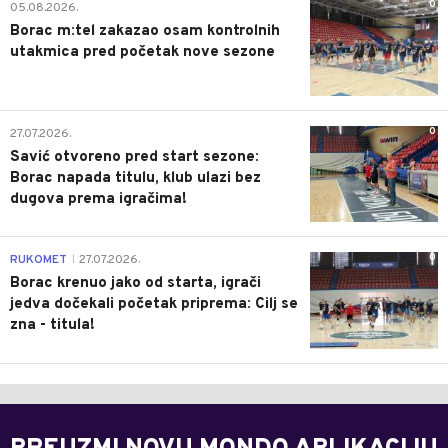
0
05.08.2026.
Borac m:tel zakazao osam kontrolnih
utakmica pred početak nove sezone
0
27.07.2026.
Savić otvoreno pred start sezone:
Borac napada titulu, klub ulazi bez
dugova prema igračima!
0
RUKOMET
27.07.2026.
|
Borac krenuo jako od starta, igrači
jedva dočekali početak priprema: Cilj se
zna - titula!