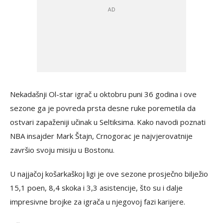
Nekadašnji Ol-star igrač u oktobru puni 36 godina i ove
sezone ga je povreda prsta desne ruke poremetila da
ostvari zapaženiji učinak u Seltiksima. Kako navodi poznati
NBA insajder Mark Štajn, Crnogorac je najvjerovatnije
završio svoju misiju u Bostonu.
U najjačoj košarkaškoj ligi je ove sezone prosječno bilježio
15,1 poen, 8,4 skoka i 3,3 asistencije, što su i dalje
impresivne brojke za igrača u njegovoj fazi karijere.