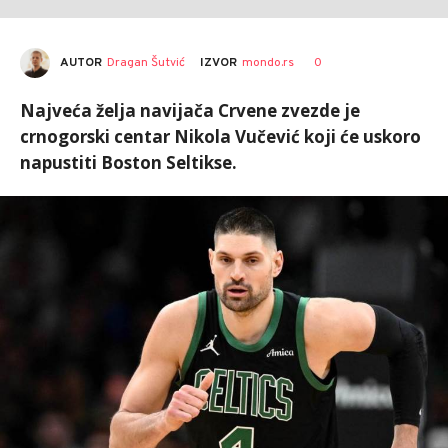
AUTOR
Dragan Šutvić
0
IZVOR
mondo.rs
Najveća želja navijača Crvene zvezde je
crnogorski centar Nikola Vučević koji će uskoro
napustiti Boston Seltikse.