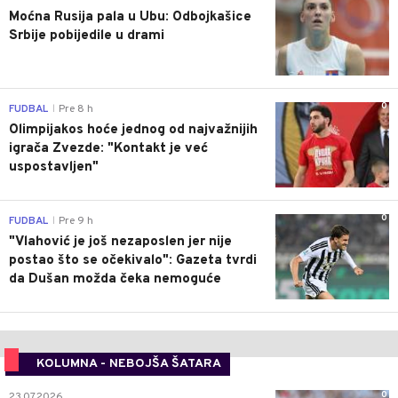
Moćna Rusija pala u Ubu: Odbojkašice
Srbije pobijedile u drami
0
FUDBAL
Pre 8 h
|
Olimpijakos hoće jednog od najvažnijih
igrača Zvezde: "Kontakt je već
uspostavljen"
0
FUDBAL
Pre 9 h
|
"Vlahović je još nezaposlen jer nije
postao što se očekivalo": Gazeta tvrdi
da Dušan možda čeka nemoguće
KOLUMNA - NEBOJŠA ŠATARA
0
23.07.2026.