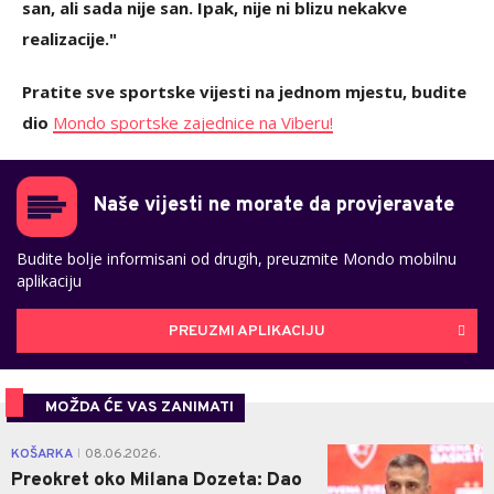
san, ali sada nije san. Ipak, nije ni blizu nekakve
realizacije."
Pratite sve sportske vijesti na jednom mjestu, budite
dio
Mondo sportske zajednice na Viberu!
Naše vijesti ne morate da provjeravate
Budite bolje informisani od drugih, preuzmite Mondo mobilnu
aplikaciju
PREUZMI APLIKACIJU
MOŽDA ĆE VAS ZANIMATI
0
KOŠARKA
08.06.2026.
|
Preokret oko Milana Dozeta: Dao