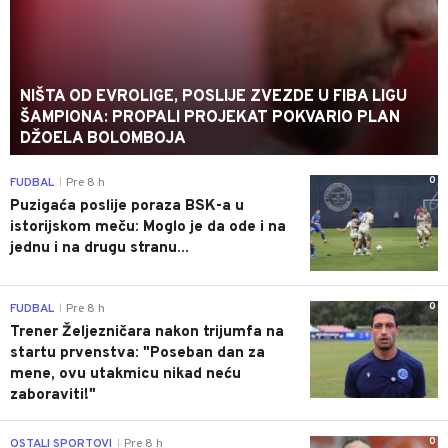
NIŠTA OD EVROLIGE, POSLIJE ZVEZDE U FIBA LIGU
ŠAMPIONA: PROPALI PROJEKAT POKVARIO PLAN
DŽOELA BOLOMBOJA
0
FUDBAL
Pre 8 h
|
Puzigaća poslije poraza BSK-a u
istorijskom meču: Moglo je da ode i na
jednu i na drugu stranu...
0
FUDBAL
Pre 8 h
|
Trener Željezničara nakon trijumfa na
startu prvenstva: "Poseban dan za
mene, ovu utakmicu nikad neću
zaboraviti!"
0
OSTALI SPORTOVI
Pre 8 h
|