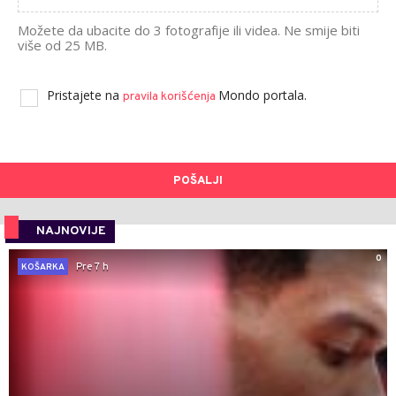
Možete da ubacite do 3 fotografije ili videa. Ne smije biti
više od 25 MB.
Pristajete na
Mondo portala.
pravila korišćenja
POŠALJI
NAJNOVIJE
0
Pre 7 h
KOŠARKA