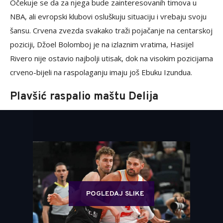
Očekuje se da za njega bude zainteresovanih timova u
NBA, ali evropski klubovi osluškuju situaciju i vrebaju svoju
šansu. Crvena zvezda svakako traži pojačanje na centarskoj
poziciji, Džoel Bolomboj je na izlaznim vratima, Hasijel
Rivero nije ostavio najbolji utisak, dok na visokim pozicijama
crveno-bijeli na raspolaganju imaju još Ebuku Izundua.
Plavšić raspalio maštu Delija
POGLEDAJ SLIKE