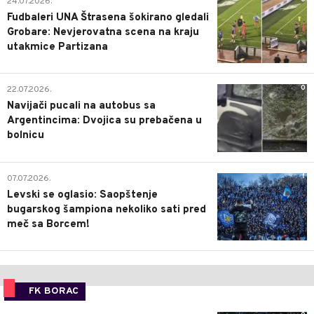
24.07.2026.
Fudbaleri UNA Štrasena šokirano gledali
Grobare: Nevjerovatna scena na kraju
utakmice Partizana
0
22.07.2026.
Navijači pucali na autobus sa
Argentincima: Dvojica su prebačena u
bolnicu
1
07.07.2026.
Levski se oglasio: Saopštenje
bugarskog šampiona nekoliko sati pred
meč sa Borcem!
FK BORAC