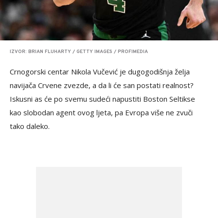
IZVOR: BRIAN FLUHARTY / GETTY IMAGES / PROFIMEDIA
Crnogorski centar Nikola Vučević je dugogodišnja želja
navijača Crvene zvezde, a da li će san postati realnost?
Iskusni as će po svemu sudeći napustiti Boston Seltikse
kao slobodan agent ovog ljeta, pa Evropa više ne zvuči
tako daleko.