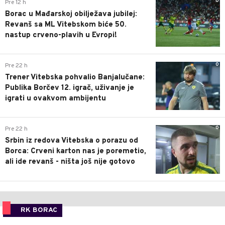
0
Pre 12 h
Borac u Mađarskoj obilježava jubilej:
Revanš sa ML Vitebskom biće 50.
nastup crveno-plavih u Evropi!
0
Pre 22 h
Trener Vitebska pohvalio Banjalučane:
Publika Borčev 12. igrač, uživanje je
igrati u ovakvom ambijentu
0
Pre 22 h
Srbin iz redova Vitebska o porazu od
Borca: Crveni karton nas je poremetio,
ali ide revanš - ništa još nije gotovo
RK BORAC