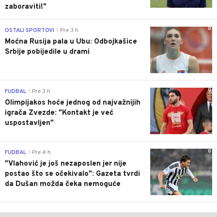
zaboraviti!"
0
OSTALI SPORTOVI
Pre 3 h
|
Moćna Rusija pala u Ubu: Odbojkašice
Srbije pobijedile u drami
0
FUDBAL
Pre 3 h
|
Olimpijakos hoće jednog od najvažnijih
igrača Zvezde: "Kontakt je već
uspostavljen"
0
FUDBAL
Pre 4 h
|
"Vlahović je još nezaposlen jer nije
postao što se očekivalo": Gazeta tvrdi
da Dušan možda čeka nemoguće