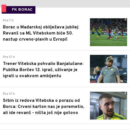
FK BORAC
0
Pre 7 h
Borac u Mađarskoj obilježava jubilej:
Revanš sa ML Vitebskom biće 50.
nastup crveno-plavih u Evropi!
0
Pre 17 h
Trener Vitebska pohvalio Banjalučane:
Publika Borčev 12. igrač, uživanje je
igrati u ovakvom ambijentu
0
Pre 17 h
Srbin iz redova Vitebska o porazu od
Borca: Crveni karton nas je poremetio,
ali ide revanš - ništa još nije gotovo