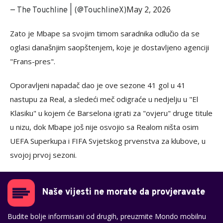
May 2, 2026
— The Touchline | (@TouchlineX)
Zato je Mbape sa svojim timom saradnika odlučio da se
oglasi današnjim saopštenjem, koje je dostavljeno agenciji
"Frans-pres".
Oporavljeni napadač dao je ove sezone 41 gol u 41
nastupu za Real, a sledeći meč odigraće u nedjelju u "El
Klasiku" u kojem će Barselona igrati za "ovjeru" druge titule
u nizu, dok Mbape još nije osvojio sa Realom ništa osim
UEFA Superkupa i FIFA Svjetskog prvenstva za klubove, u
svojoj prvoj sezoni.
Naše vijesti ne morate da provjeravate
Budite bolje informisani od drugih, preuzmite Mondo mobilnu