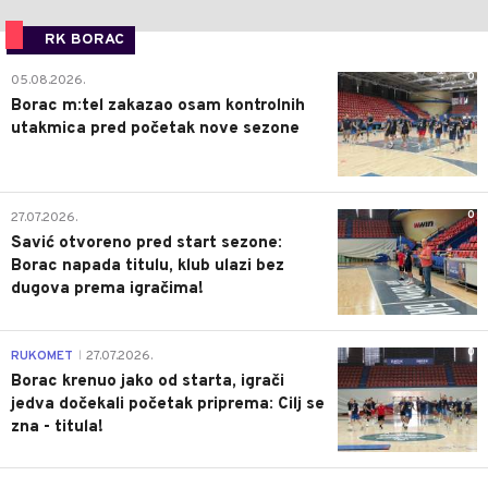
RK BORAC
0
05.08.2026.
Borac m:tel zakazao osam kontrolnih
utakmica pred početak nove sezone
0
27.07.2026.
Savić otvoreno pred start sezone:
Borac napada titulu, klub ulazi bez
dugova prema igračima!
0
RUKOMET
27.07.2026.
|
Borac krenuo jako od starta, igrači
jedva dočekali početak priprema: Cilj se
zna - titula!