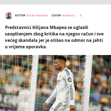
AUTOR
Goran Arbutina
0
IZVOR
mondo.rs
Predstavnici Kilijana Mbapea se oglasili
saopštenjem zbog kritika na njegov račun i sve
većeg skandala jer je otišao na odmor na jahti
u vrijeme oporavka.