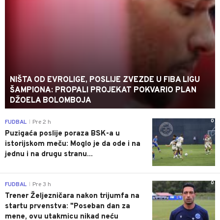
NIŠTA OD EVROLIGE, POSLIJE ZVEZDE U FIBA LIGU
ŠAMPIONA: PROPALI PROJEKAT POKVARIO PLAN
DŽOELA BOLOMBOJA
0
FUDBAL
Pre 2 h
|
Puzigaća poslije poraza BSK-a u
istorijskom meču: Moglo je da ode i na
jednu i na drugu stranu...
0
FUDBAL
Pre 3 h
|
Trener Željezničara nakon trijumfa na
startu prvenstva: "Poseban dan za
mene, ovu utakmicu nikad neću