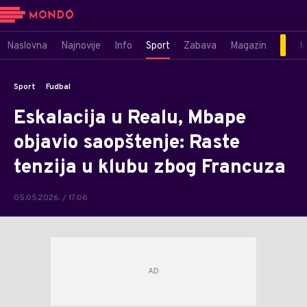
Naslovna
Najnovije
Info
Sport
Zabava
Magazin
M
Sport
Fudbal
Eskalacija u Realu, Mbape
objavio saopštenje: Raste
tenzija u klubu zbog Francuza
05.05.2026. / 17:06