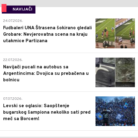
NAVIJAČI
0
24.07.2026.
Fudbaleri UNA Štrasena šokirano gledali
Grobare: Nevjerovatna scena na kraju
utakmice Partizana
0
22.07.2026.
Navijači pucali na autobus sa
Argentincima: Dvojica su prebačena u
bolnicu
1
07.07.2026.
Levski se oglasio: Saopštenje
bugarskog šampiona nekoliko sati pred
meč sa Borcem!