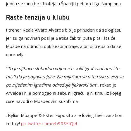
jednu sezonu bez trofeja u Španiji i pehara Lige šampiona.
Raste tenzija u klubu
I trener Reala Alvaro Alveroa bio je prinuđen da se oglasi,
jer su ga novinari poslije Betisa čak tri puta pitali šta će
Mbape na odmoru dok sezona traje, a on bi trebalo da se
oporavlja.
"
To je njihovo slobodno vrijeme i svaki igrač radi ono što
misli da je odgovarajuće. Ne miješam se u to i sve u vezi sa
povrijeđenim igračima određuje ljekarski tim
", rekao je
Arveloa i nije pomogao ni sebi, ni igraču, a ni timu, iz kojeg
cure navodi o Mbapeovim sukobima.
: Kylian Mbappe & Ester Exposito are loving their vacation
in Italy! ️
pic.twitter.com/eb9RSYIQJ4