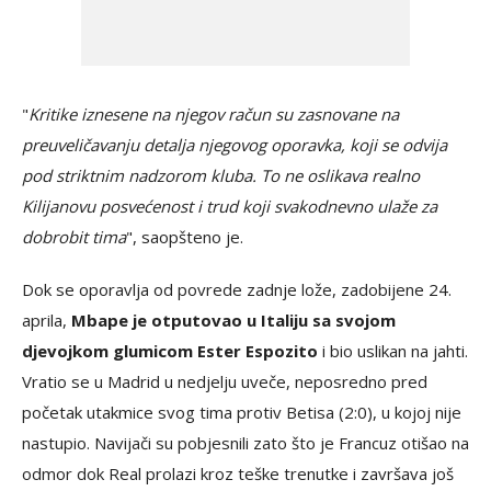
"
Kritike iznesene na njegov račun su zasnovane na
preuveličavanju detalja njegovog oporavka, koji se odvija
pod striktnim nadzorom kluba. To ne oslikava realno
Kilijanovu posvećenost i trud koji svakodnevno ulaže za
dobrobit tima
", saopšteno je.
Dok se oporavlja od povrede zadnje lože, zadobijene 24.
aprila,
Mbape je otputovao u Italiju sa svojom
djevojkom glumicom Ester Espozito
i bio uslikan na jahti.
Vratio se u Madrid u nedjelju uveče, neposredno pred
početak utakmice svog tima protiv Betisa (2:0), u kojoj nije
nastupio. Navijači su pobjesnili zato što je Francuz otišao na
odmor dok Real prolazi kroz teške trenutke i završava još