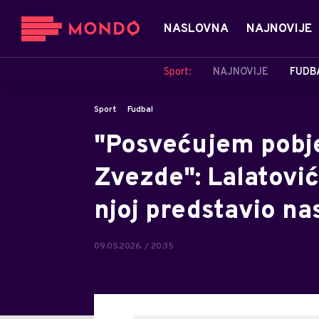
NASLOVNA
NAJNOVIJE
Sport:
NAJNOVIJE
FUDB
Sport
Fudbal
"Posvećujem pobj
Zvezde": Lalatović
njoj predstavio na
09.05.2026. / 20:35