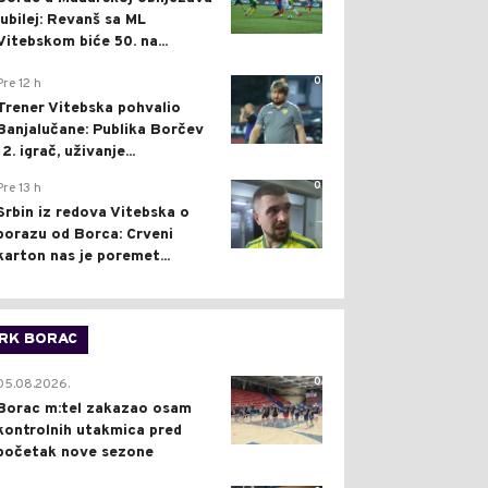
jubilej: Revanš sa ML
Vitebskom biće 50. na...
0
Pre 12 h
Trener Vitebska pohvalio
Banjalučane: Publika Borčev
12. igrač, uživanje...
0
Pre 13 h
Srbin iz redova Vitebska o
porazu od Borca: Crveni
karton nas je poremet...
RK BORAC
0
05.08.2026.
Borac m:tel zakazao osam
kontrolnih utakmica pred
početak nove sezone