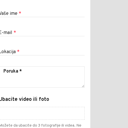
Vaše ime
*
E-mail
*
Lokacija
*
Ubacite video ili foto
Možete da ubacite do 3 fotografije ili videa. Ne