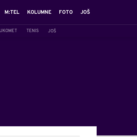
M:TEL
KOLUMNE
FOTO
JOŠ
UKOMET
TENIS
JOŠ