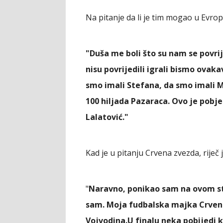
Na pitanje da li je tim mogao u Evropu
"Duša me boli što su nam se povrije
nisu povrijedili igrali bismo ovak
smo imali Stefana, da smo imali M
100 hiljada Pazaraca. Ovo je pobj
Lalatović."
Kad je u pitanju Crvena zvezda, riječ j
"
Naravno, ponikao sam na ovom sta
sam. Moja fudbalska majka Crven
Vojvodina.
U finalu neka pobijedi k