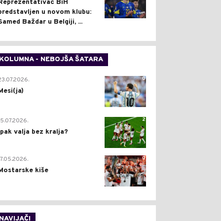
Reprezentativac BiH
predstavljen u novom klubu:
Samed Baždar u Belgiji, ...
KOLUMNA - NEBOJŠA ŠATARA
0
23.07.2026.
Mesi(ja)
2
15.07.2026.
Ipak valja bez kralja?
0
17.05.2026.
Mostarske kiše
NAVIJAČI