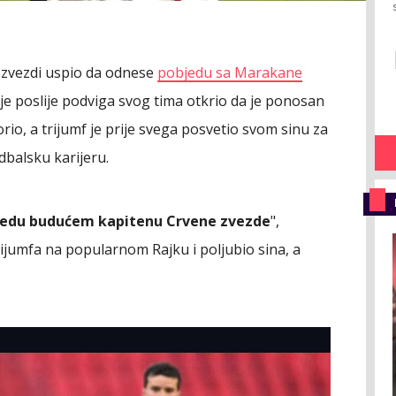
 zvezdi uspio da odnese
pobjedu sa Marakane
 je poslije podviga svog tima otkrio da je ponosan
orio, a trijumf je prije svega posvetio svom sinu za
dbalsku karijeru.
obedu budućem kapitenu Crvene zvezde
",
rijumfa na popularnom Rajku i poljubio sina, a