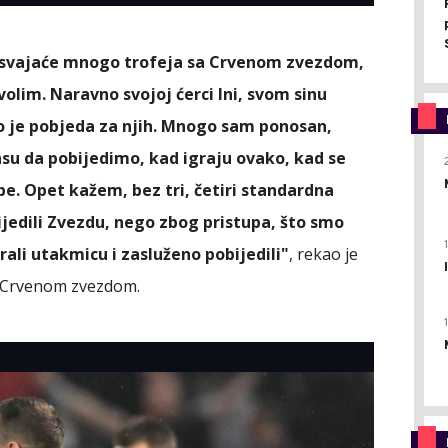
i osvajaće mnogo trofeja sa Crvenom zvezdom,
volim. Naravno svojoj ćerci Ini, svom sinu
 je pobjeda za njih. Mnogo sam ponosan,
u da pobijedimo, kad igraju ovako, kad se
be. Opet kažem, bez tri, četiri standardna
jedili Zvezdu, nego zbog pristupa, što smo
ali utakmicu i zasluženo pobijedili"
, rekao je
d Crvenom zvezdom.