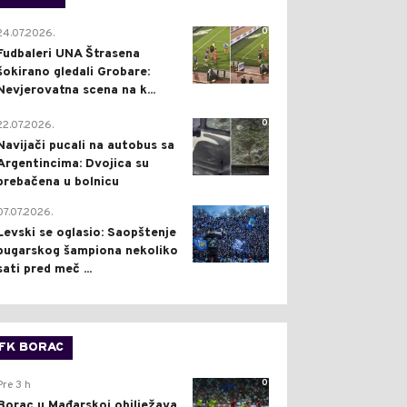
0
24.07.2026.
Fudbaleri UNA Štrasena
šokirano gledali Grobare:
Nevjerovatna scena na k...
0
22.07.2026.
Navijači pucali na autobus sa
Argentincima: Dvojica su
prebačena u bolnicu
1
07.07.2026.
Levski se oglasio: Saopštenje
bugarskog šampiona nekoliko
sati pred meč ...
FK BORAC
0
Pre 3 h
Borac u Mađarskoj obilježava