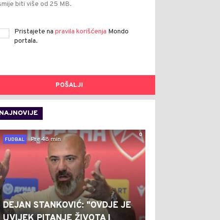
smije biti više od 25 MB.
Pristajete na
pravila korišćenja
Mondo
portala.
POŠALJI
NAJNOVIJE
0
Pre 48 min
FUDBAL
DEJAN STANKOVIĆ: "OVDJE JE
UVIJEK PITANJE ŽIVOTA I