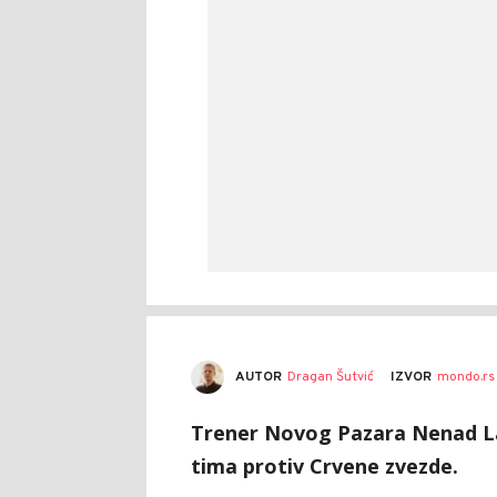
AUTOR
Dragan Šutvić
IZVOR
mondo.rs
Trener Novog Pazara Nenad La
tima protiv Crvene zvezde.