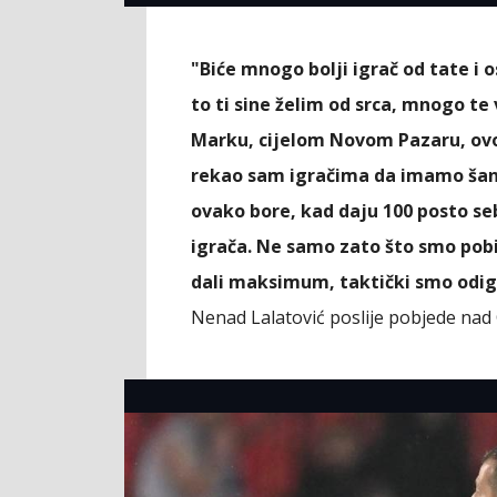
"Biće mnogo bolji igrač od tate 
to ti sine želim od srca, mnogo te 
Marku, cijelom Novom Pazaru, ovo
rekao sam igračima da imamo šans
ovako bore, kad daju 100 posto se
igrača. Ne samo zato što smo pobi
dali maksimum, taktički smo odigr
Nenad Lalatović poslije pobjede na