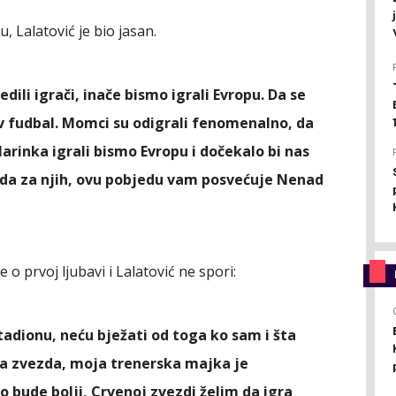
, Lalatović je bio jasan.
dili igrači, inače bismo igrali Evropu. Da se
av fudbal. Momci su odigrali fenomenalno, da
arinka igrali bismo Evropu i dočekalo bi nas
eda za njih, ovu pobjedu vam posvećuje Nenad
e o prvoj ljubavi i Lalatović ne spori:
dionu, neću bježati od toga ko sam i šta
a zvezda, moja trenerska majka je
o bude bolji, Crvenoj zvezdi želim da igra