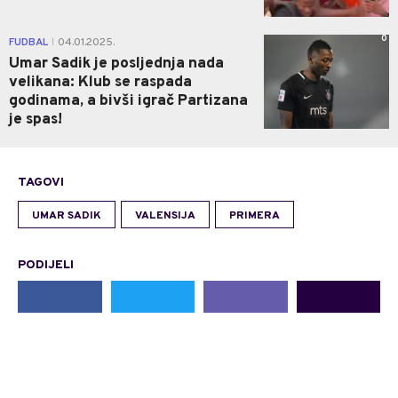
0
FUDBAL
04.01.2025.
|
Umar Sadik je posljednja nada
velikana: Klub se raspada
godinama, a bivši igrač Partizana
je spas!
TAGOVI
UMAR SADIK
VALENSIJA
PRIMERA
PODIJELI