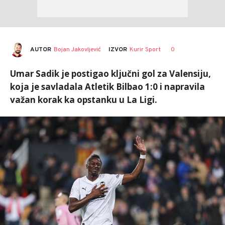
AUTOR
Bojan Jakovljević
0
IZVOR
Kurir Sport
Umar Sadik je postigao ključni gol za Valensiju,
koja je savladala Atletik Bilbao 1:0 i napravila
važan korak ka opstanku u La Ligi.