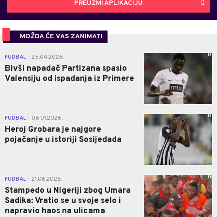
PREUZMI APLIKACIJU
MOŽDA ĆE VAS ZANIMATI
0
FUDBAL
25.04.2026.
|
Bivši napadač Partizana spasio
Valensiju od ispadanja iz Primere
0
FUDBAL
08.01.2026.
|
Heroj Grobara je najgore
pojačanje u istoriji Sosijedada
0
FUDBAL
21.06.2025.
|
Stampedo u Nigeriji zbog Umara
Sadika: Vratio se u svoje selo i
napravio haos na ulicama