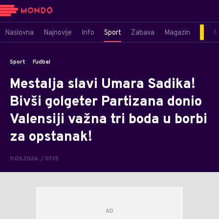
Naslovna
Najnovije
Info
Sport
Zabava
Magazin
M
Sport
Fudbal
Mestalja slavi Umara Sadika!
Bivši golgeter Partizana donio
Valensiji važna tri boda u borbi
za opstanak!
11.05.2026. / 07:15