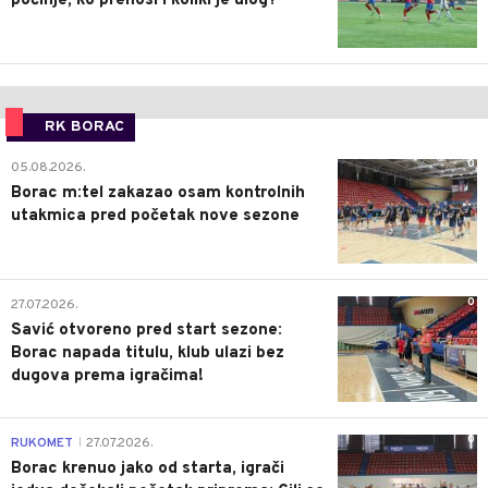
počinje, ko prenosi i koliki je ulog?
RK BORAC
0
05.08.2026.
Borac m:tel zakazao osam kontrolnih
utakmica pred početak nove sezone
0
27.07.2026.
Savić otvoreno pred start sezone:
Borac napada titulu, klub ulazi bez
dugova prema igračima!
0
RUKOMET
27.07.2026.
|
Borac krenuo jako od starta, igrači