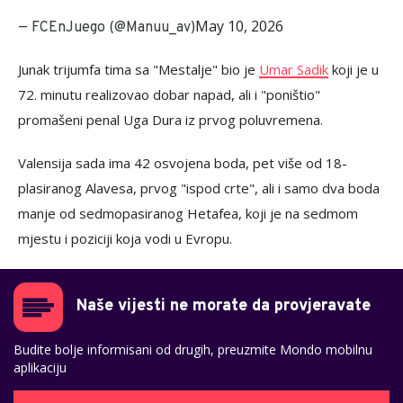
May 10, 2026
— FCEnJuego (@Manuu_av)
Junak trijumfa tima sa "Mestalje" bio je
Umar Sadik
koji je u
72. minutu realizovao dobar napad, ali i "poništio"
promašeni penal Uga Dura iz prvog poluvremena.
Valensija sada ima 42 osvojena boda, pet više od 18-
plasiranog Alavesa, prvog "ispod crte", ali i samo dva boda
manje od sedmopasiranog Hetafea, koji je na sedmom
mjestu i poziciji koja vodi u Evropu.
Naše vijesti ne morate da provjeravate
Budite bolje informisani od drugih, preuzmite Mondo mobilnu
aplikaciju