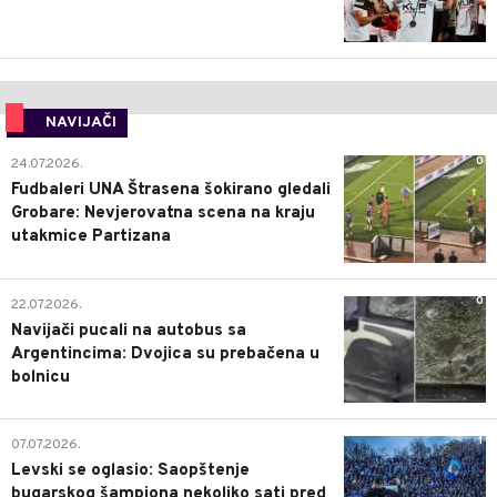
NAVIJAČI
0
24.07.2026.
Fudbaleri UNA Štrasena šokirano gledali
Grobare: Nevjerovatna scena na kraju
utakmice Partizana
0
22.07.2026.
Navijači pucali na autobus sa
Argentincima: Dvojica su prebačena u
bolnicu
1
07.07.2026.
Levski se oglasio: Saopštenje
bugarskog šampiona nekoliko sati pred