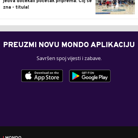
jedva dočekali početak priprema: Cilj se
zna - titula!
PREUZMI NOVU MONDO APLIKACIJU
Savršen spoj vijesti i zabave.
MONDO