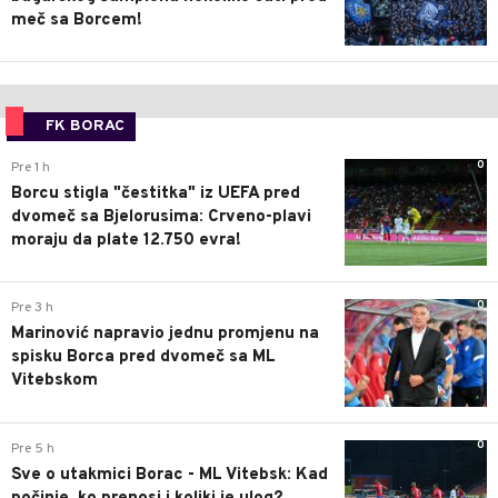
meč sa Borcem!
FK BORAC
0
Pre 1 h
Borcu stigla "čestitka" iz UEFA pred
dvomeč sa Bjelorusima: Crveno-plavi
moraju da plate 12.750 evra!
0
Pre 3 h
Marinović napravio jednu promjenu na
spisku Borca pred dvomeč sa ML
Vitebskom
0
Pre 5 h
Sve o utakmici Borac - ML Vitebsk: Kad