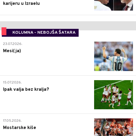
karijeru u Izraelu
KOLUMNA - NEBOJŠA ŠATARA
0
23.07.2026.
Mesi(ja)
2
15.07.2026.
Ipak valja bez kralja?
0
17.05.2026.
Mostarske kiše