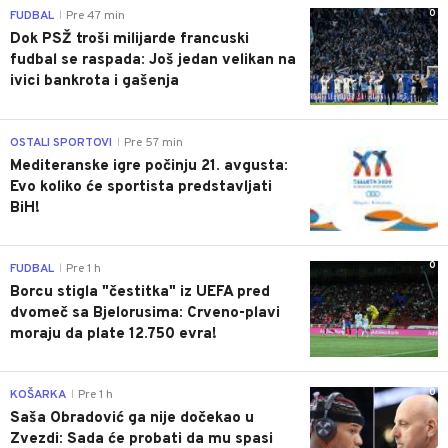
0
FUDBAL
Pre 47 min
|
Dok PSŽ troši milijarde francuski
fudbal se raspada: Još jedan velikan na
ivici bankrota i gašenja
0
OSTALI SPORTOVI
Pre 57 min
|
Mediteranske igre počinju 21. avgusta:
Evo koliko će sportista predstavljati
BiH!
0
FUDBAL
Pre 1 h
|
Borcu stigla "čestitka" iz UEFA pred
dvomeč sa Bjelorusima: Crveno-plavi
moraju da plate 12.750 evra!
0
KOŠARKA
Pre 1 h
|
Saša Obradović ga nije dočekao u
Zvezdi: Sada će probati da mu spasi