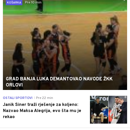
Pre 10 min
KOŠARKA
GRAD BANJA LUKA DEMANTOVAO NAVODE ŽKK
ORLOVI
0
OSTALI SPORTOVI
Pre 22 min
|
Janik Siner traži rješenje za koljeno:
Nazvao Maksa Alegrija, evo šta mu je
rekao