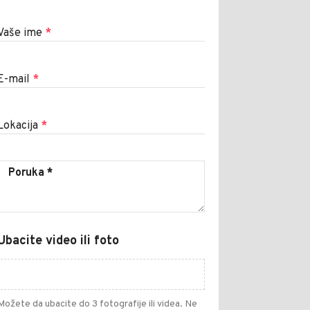
Vaše ime
*
E-mail
*
Lokacija
*
Ubacite video ili foto
Možete da ubacite do 3 fotografije ili videa. Ne