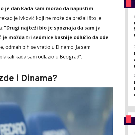
io je dan kada sam morao da napustim
 rekao je Ivković koji ne može da prežali što je
a:
"Drugi najteži bio je spoznaja da sam ja
ć je možda tri sedmice kasnije odlučio da ode
ije, odmah bih se vratio u Dinamo. Ja sam
plakali kada sam odlazio u Beograd".
zde i Dinama?