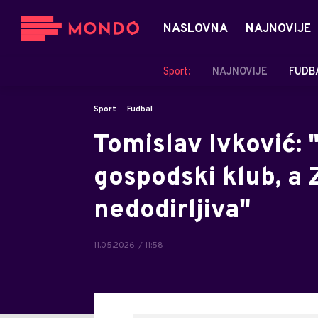
NASLOVNA
NAJNOVIJE
Sport:
NAJNOVIJE
FUDB
Sport
Fudbal
Tomislav Ivković: 
gospodski klub, a 
nedodirljiva"
11.05.2026. / 11:58