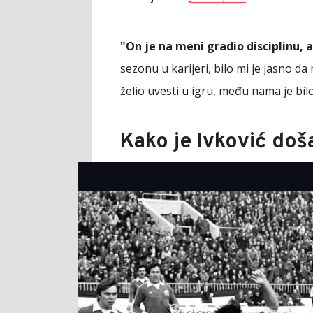
"On je na meni gradio disciplinu, 
sezonu u karijeri, bilo mi je jasno d
želio uvesti u igru, među nama je bil
Kako je Ivković do