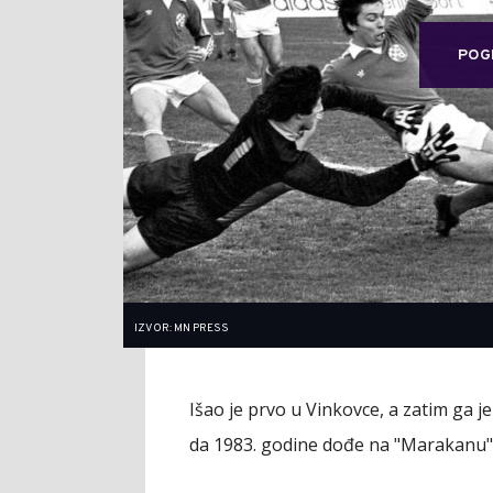
POG
IZVOR: MN PRESS
Išao je prvo u Vinkovce, a zatim ga je 
da 1983. godine dođe na "Marakanu" 