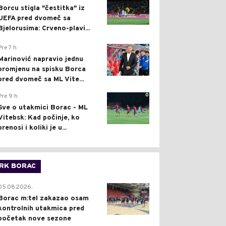
Borcu stigla "čestitka" iz
UEFA pred dvomeč sa
Bjelorusima: Crveno-plavi...
0
Pre 7 h
Marinović napravio jednu
promjenu na spisku Borca
pred dvomeč sa ML Vite...
0
Pre 9 h
Sve o utakmici Borac - ML
Vitebsk: Kad počinje, ko
prenosi i koliki je u...
RK BORAC
0
05.08.2026.
Borac m:tel zakazao osam
kontrolnih utakmica pred
početak nove sezone