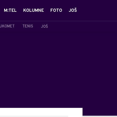
M:TEL
KOLUMNE
FOTO
JOŠ
UKOMET
TENIS
JOŠ