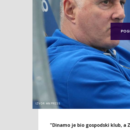
POG
IZVOR: MN PRESS
"Dinamo je bio gospodski klub, a Zv