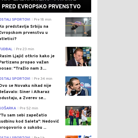
PRED EVROPSKO PRVENSTVO
0
OSTALI SPORTOVI
Pre 18 min
|
Ko predstavlja Srbiju na
Evropskom prvenstvu u
atletici?
0
FUDBAL
Pre 23 min
|
Rasim Ljajić otkrio kako je
Partizanu propao važan
posao: "Tražio nam 3....
0
OSTALI SPORTOVI
Pre 34 min
|
Ovo se Novaku nikad nije
dešavalo: Siner i Alkaraz
odustaju, a Zverev se...
0
KOŠARKA
Pre 52 min
|
"Tu sam sebi zapečatio
sudbinu kod Saleta": Nedović
progovorio o sukobu ...
0
|