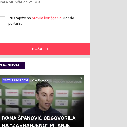
smije biti više od 25 MB.
Pristajete na
pravila korišćenja
Mondo
portala.
POŠALJI
NAJNOVIJE
0
Pre 16 min
OSTALI SPORTOVI
IVANA ŠPANOVIĆ ODGOVORILA
NA "ZABRANJENO" PITANJE