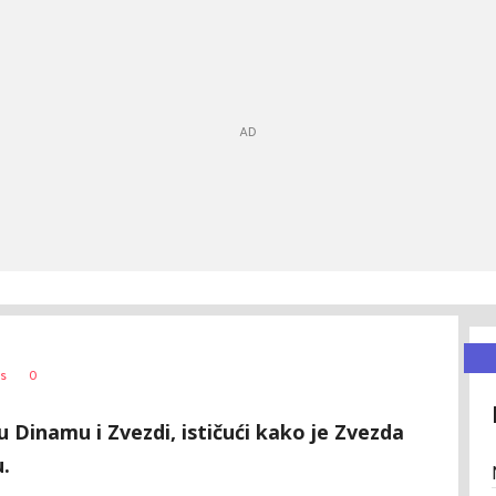
0
s
 u Dinamu i Zvezdi, ističući kako je Zvezda
u.