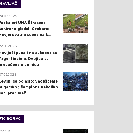
NAVIJAČI
0
24.07.2026.
Fudbaleri UNA Štrasena
šokirano gledali Grobare:
Nevjerovatna scena na k...
0
22.07.2026.
Navijači pucali na autobus sa
Argentincima: Dvojica su
prebačena u bolnicu
1
07.07.2026.
Levski se oglasio: Saopštenje
bugarskog šampiona nekoliko
sati pred meč ...
FK BORAC
0
Pre 5 h