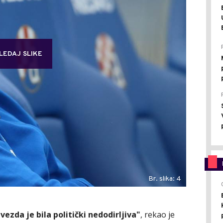
LEDAJ SLIKE
Br. slika: 4
ezda je bila politički nedodirljiva"
, rekao je