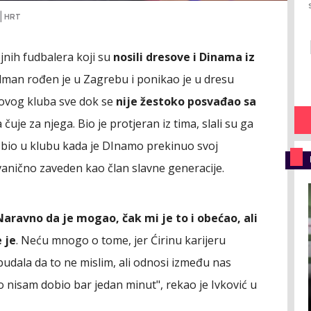
| HRT
jnih fudbalera koji su
nosili dresove i Dinama iz
olman rođen je u Zagrebu i ponikao je u dresu
 ovog kluba sve dok se
nije žestoko posvađao sa
a čuje za njega. Bio je protjeran iz tima, slali su ga
 bio u klubu kada je DInamo prekinuo svoj
vanično zaveden kao član slavne generacije.
aravno da je mogao, čak mi je to i obećao, ali
 je
. Neću mnogo o tome, jer Ćirinu karijeru
budala da to ne mislim, ali odnosi između nas
to nisam dobio bar jedan minut", rekao je Ivković u