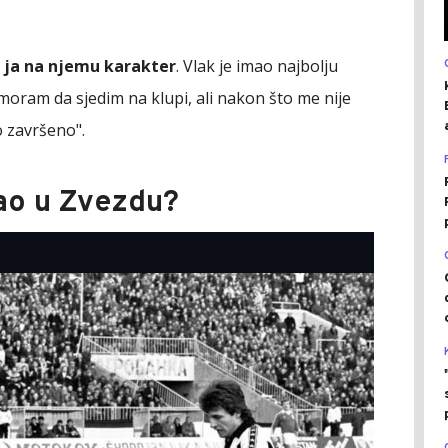
a ja na njemu karakter
. Vlak je imao najbolju
a moram da sjedim na klupi, ali nakon što me nije
o završeno".
šao u Zvezdu?