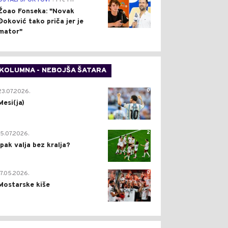
OSTALI SPORTOVI
Pre 1 h
Žoao Fonseka: "Novak
Đoković tako priča jer je
mator"
KOLUMNA - NEBOJŠA ŠATARA
0
23.07.2026.
Mesi(ja)
2
15.07.2026.
Ipak valja bez kralja?
0
17.05.2026.
Mostarske kiše