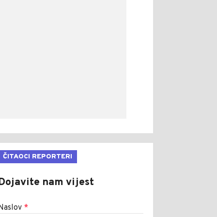
ČITAOCI REPORTERI
Dojavite nam vijest
Naslov
*