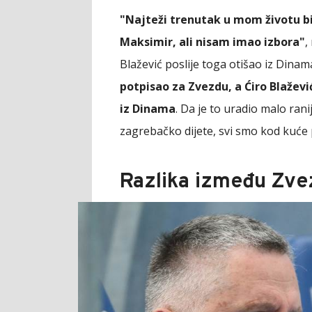
"Najteži trenutak u mom životu b
Maksimir, ali nisam imao izbora"
,
Blažević poslije toga otišao iz Dinam
potpisao za Zvezdu, a Ćiro Blaževi
iz Dinama
. Da je to uradio malo ran
zagrebačko dijete, svi smo kod kuće 
Razlika između Zve