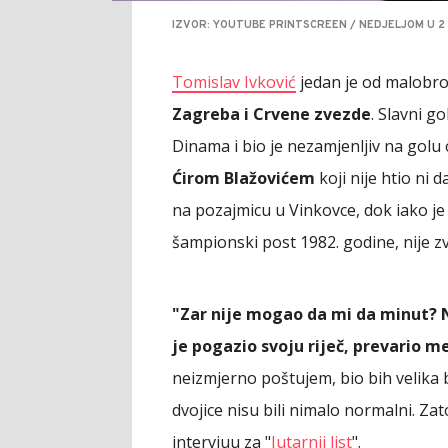
IZVOR: YOUTUBE PRINTSCREEN / NEDJELJOM U 2 
Tomislav Ivković
jedan je od malobro
Zagreba i Crvene zvezde
. Slavni g
Dinama i bio je nezamjenljiv na golu
Ćirom Blažovićem
koji nije htio ni d
na pozajmicu u Vinkovce, dok iako je
šampionski post 1982. godine, nije z
"Zar nije mogao da mi da minut? N
je pogazio svoju riječ, prevario me
neizmjerno poštujem, bio bih velika 
dvojice nisu bili nimalo normalni. Za
intervjuu za "
Jutarnji list
".