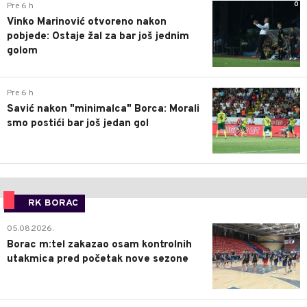
0
Pre 6 h
Vinko Marinović otvoreno nakon
pobjede: Ostaje žal za bar još jednim
golom
0
Pre 6 h
Savić nakon "minimalca" Borca: Morali
smo postići bar još jedan gol
RK BORAC
0
05.08.2026.
Borac m:tel zakazao osam kontrolnih
utakmica pred početak nove sezone