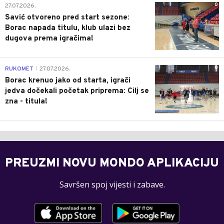
0
27.07.2026.
Savić otvoreno pred start sezone:
Borac napada titulu, klub ulazi bez
dugova prema igračima!
0
RUKOMET
27.07.2026.
|
Borac krenuo jako od starta, igrači
jedva dočekali početak priprema: Cilj se
zna - titula!
PREUZMI NOVU MONDO APLIKACIJU
Savršen spoj vijesti i zabave.