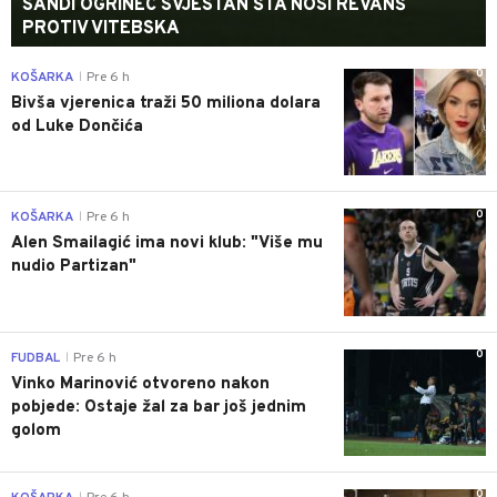
SANDI OGRINEC SVJESTAN ŠTA NOSI REVANŠ
PROTIV VITEBSKA
0
KOŠARKA
Pre 6 h
|
Bivša vjerenica traži 50 miliona dolara
od Luke Dončića
0
KOŠARKA
Pre 6 h
|
Alen Smailagić ima novi klub: "Više mu
nudio Partizan"
0
FUDBAL
Pre 6 h
|
Vinko Marinović otvoreno nakon
pobjede: Ostaje žal za bar još jednim
golom
0