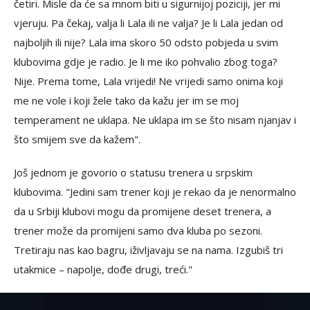
četiri. Misle da će sa mnom biti u sigurnijoj poziciji, jer mi
vjeruju. Pa čekaj, valja li Lala ili ne valja? Je li Lala jedan od
najboljih ili nije? Lala ima skoro 50 odsto pobjeda u svim
klubovima gdje je radio. Je li me iko pohvalio zbog toga?
Nije. Prema tome, Lala vrijedi! Ne vrijedi samo onima koji
me ne vole i koji žele tako da kažu jer im se moj
temperament ne uklapa. Ne uklapa im se što nisam njanjav i
što smijem sve da kažem".
Još jednom je govorio o statusu trenera u srpskim
klubovima. "Jedini sam trener koji je rekao da je nenormalno
da u Srbiji klubovi mogu da promijene deset trenera, a
trener može da promijeni samo dva kluba po sezoni.
Tretiraju nas kao bagru, iživljavaju se na nama. Izgubiš tri
utakmice – napolje, dođe drugi, treći."