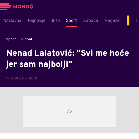
Naslovna
Najnovije
Info
Sport
Zabava
Magazin
M
Sport
Fudbal
Nenad Lalatović: "Svi me hoće
jer sam najbolji"
11.05.2026. / 12:33