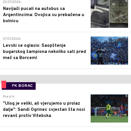
0
22.07.2026.
Navijači pucali na autobus sa
Argentincima: Dvojica su prebačena u
bolnicu
1
07.07.2026.
Levski se oglasio: Saopštenje
bugarskog šampiona nekoliko sati pred
meč sa Borcem!
FK BORAC
0
Pre 6 h
"Ulog je veliki, ali vjerujemo u prolaz
dalje": Sandi Ogrinec svjestan šta nosi
revanš protiv Vitebska