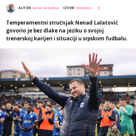
AUTOR
Goran Arbutina
0
IZVOR
mondo.rs
Temperamentni stručnjak Nenad Lalatović
govorio je bez dlake na jeziku o svojoj
trenerskoj karijeri i situaciji u srpskom fudbalu.