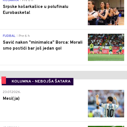
KOŠARKA
Pre 6 h
|
Srpske košarkašice u polufinalu
Eurobasketa!
0
FUDBAL
Pre 6 h
|
Savić nakon "minimalca" Borca: Morali
smo postići bar još jedan gol
KOLUMNA - NEBOJŠA ŠATARA
0
23.07.2026.
Mesi(ja)