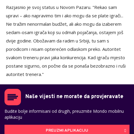
Razjasnio je svoj status u Novom Pazaru. "Rekao sam
upravi – ako napravimo tim i ako mogu da se plate igrači...
Ne tražim nenormalan budžet, ali ako mogu da izaberem
sedam-osam igrača koji su odmah pojačanja, ostajem još
dvije godine. Obožavam da radim u Srbiji, tu sam s
porodicom i nisam opterećen odlaskom preko. Autoritet
svakom treneru pravi jaka konkurencija. Kad igraču mjesto
postane sigurno, on počne da se ponaša bezobrazno i ruši
autoritet trenera."
Naše vijesti ne morate da provjeravate
Budite bolje informisani od drugih, preuzmite Mondo mobilnu
aplikaciju
PREUZMI APLIKACIJU