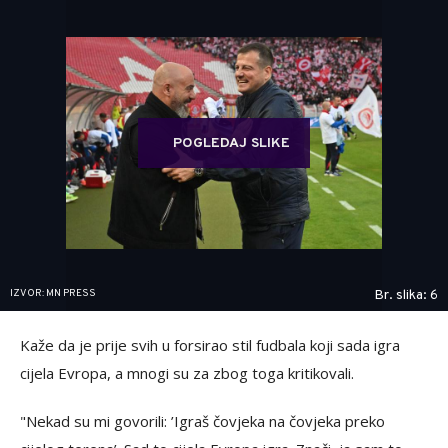
POGLEDAJ SLIKE
IZVOR: MN PRESS
Br. slika: 6
Kaže da je prije svih u forsirao stil fudbala koji sada igra
cijela Evropa, a mnogi su za zbog toga kritikovali.
"Nekad su mi govorili: ’Igraš čovjeka na čovjeka preko