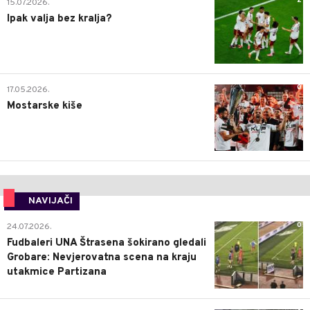
2
15.07.2026.
Ipak valja bez kralja?
0
17.05.2026.
Mostarske kiše
NAVIJAČI
0
24.07.2026.
Fudbaleri UNA Štrasena šokirano gledali
Grobare: Nevjerovatna scena na kraju
utakmice Partizana