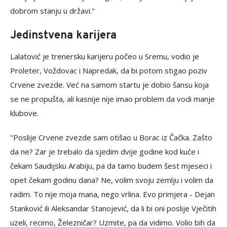
dobrom stanju u državi."
Jedinstvena karijera
Lalatović je trenersku karijeru počeo u Sremu, vodio je
Proleter, Voždovac i Napredak, da bi potom stigao poziv
Crvene zvezde. Već na samom startu je dobio šansu koja
se ne propušta, ali kasnije nije imao problem da vodi manje
klubove.
"Poslije Crvene zvezde sam otišao u Borac iz Čačka. Zašto
da ne? Zar je trebalo da sjedim dvije godine kod kuće i
čekam Saudijsku Arabiju, pa da tamo budem šest mjeseci i
opet čekam godinu dana? Ne, volim svoju zemlju i volim da
radim. To nije moja mana, nego vrlina. Evo primjera - Dejan
Stanković ili Aleksandar Stanojević, da li bi oni poslije Vječitih
uzeli, recimo, Železničar? Uzmite, pa da vidimo. Volio bih da