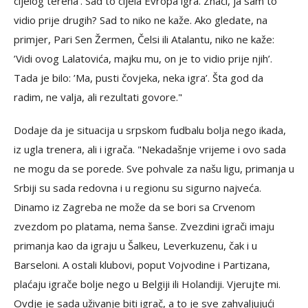
cijelog terena’. Sad to cijela Evropa igra. Znači, ja sam to
vidio prije drugih? Sad to niko ne kaže. Ako gledate, na
primjer, Pari Sen Žermen, Čelsi ili Atalantu, niko ne kaže:
’Vidi ovog Lalatovića, majku mu, on je to vidio prije njih’.
Tada je bilo: ’Ma, pusti čovjeka, neka igra’. Šta god da
radim, ne valja, ali rezultati govore."
Dodaje da je situacija u srpskom fudbalu bolja nego ikada,
iz ugla trenera, ali i igrača. "Nekadašnje vrijeme i ovo sada
ne mogu da se porede. Sve pohvale za našu ligu, primanja u
Srbiji su sada redovna i u regionu su sigurno najveća.
Dinamo iz Zagreba ne može da se bori sa Crvenom
zvezdom po platama, nema šanse. Zvezdini igrači imaju
primanja kao da igraju u Šalkeu, Leverkuzenu, čak i u
Barseloni. A ostali klubovi, poput Vojvodine i Partizana,
plaćaju igrače bolje nego u Belgiji ili Holandiji. Vjerujte mi.
Ovdje je sada uživanje biti igrač, a to je sve zahvaljujući