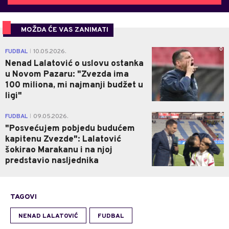
MOŽDA ĆE VAS ZANIMATI
0
FUDBAL
10.05.2026.
|
Nenad Lalatović o uslovu ostanka
u Novom Pazaru: "Zvezda ima
100 miliona, mi najmanji budžet u
ligi"
0
FUDBAL
09.05.2026.
|
"Posvećujem pobjedu budućem
kapitenu Zvezde": Lalatović
šokirao Marakanu i na njoj
predstavio nasljednika
TAGOVI
NENAD LALATOVIĆ
FUDBAL