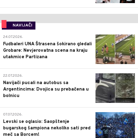
NAVIJAČI
0
24.07.2026.
Fudbaleri UNA Štrasena šokirano gledali
Grobare: Nevjerovatna scena na kraju
utakmice Partizana
0
22.07.2026.
Navijači pucali na autobus sa
Argentincima: Dvojica su prebačena u
bolnicu
1
07.07.2026.
Levski se oglasio: Saopštenje
bugarskog šampiona nekoliko sati pred
meč sa Borcem!