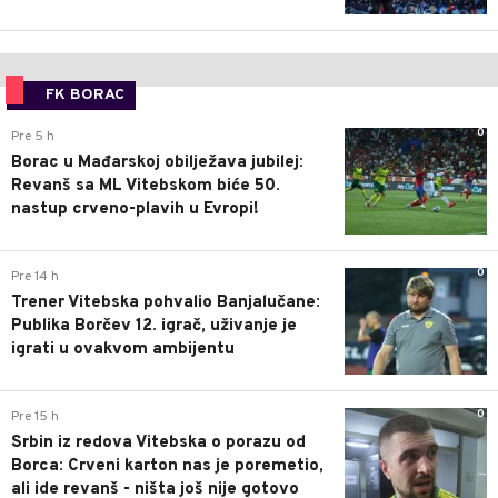
FK BORAC
0
Pre 5 h
Borac u Mađarskoj obilježava jubilej:
Revanš sa ML Vitebskom biće 50.
nastup crveno-plavih u Evropi!
0
Pre 14 h
Trener Vitebska pohvalio Banjalučane:
Publika Borčev 12. igrač, uživanje je
igrati u ovakvom ambijentu
0
Pre 15 h
Srbin iz redova Vitebska o porazu od
Borca: Crveni karton nas je poremetio,
ali ide revanš - ništa još nije gotovo