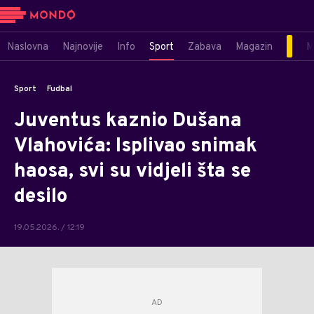
Naslovna
Najnovije
Info
Sport
Zabava
Magazin
M
Sport
Fudbal
Juventus kaznio Dušana
Vlahovića: Isplivao snimak
haosa, svi su vidjeli šta se
desilo
19.05.2026. / 12:19