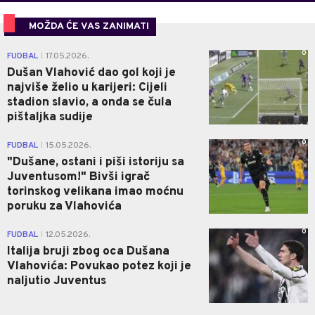
MOŽDA ĆE VAS ZANIMATI
0
FUDBAL
17.05.2026.
|
Dušan Vlahović dao gol koji je
najviše želio u karijeri: Cijeli
stadion slavio, a onda se čula
pištaljka sudije
0
FUDBAL
15.05.2026.
|
"Dušane, ostani i piši istoriju sa
Juventusom!" Bivši igrač
torinskog velikana imao moćnu
poruku za Vlahovića
0
FUDBAL
12.05.2026.
|
Italija bruji zbog oca Dušana
Vlahovića: Povukao potez koji je
naljutio Juventus