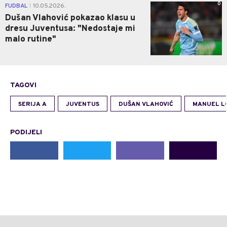
0
FUDBAL
10.05.2026.
|
Dušan Vlahović pokazao klasu u
dresu Juventusa: "Nedostaje mi
malo rutine"
TAGOVI
SERIJA A
JUVENTUS
DUŠAN VLAHOVIĆ
MANUEL L
PODIJELI