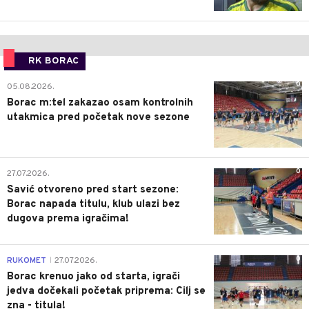
RK BORAC
0
05.08.2026.
Borac m:tel zakazao osam kontrolnih
utakmica pred početak nove sezone
0
27.07.2026.
Savić otvoreno pred start sezone:
Borac napada titulu, klub ulazi bez
dugova prema igračima!
0
RUKOMET
27.07.2026.
|
Borac krenuo jako od starta, igrači
jedva dočekali početak priprema: Cilj se
zna - titula!