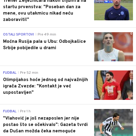
Trener Željezničara nakon trijumfa na
startu prvenstva: "Poseban dan za
mene, ovu utakmicu nikad neću
zaboraviti!"
0
OSTALI SPORTOVI
Pre 49 min
|
Moćna Rusija pala u Ubu: Odbojkašice
Srbije pobijedile u drami
0
FUDBAL
Pre 52 min
|
Olimpijakos hoće jednog od najvažnijih
igrača Zvezde: "Kontakt je već
uspostavljen"
0
FUDBAL
Pre 1 h
|
"Vlahović je još nezaposlen jer nije
postao što se očekivalo": Gazeta tvrdi
da Dušan možda čeka nemoguće