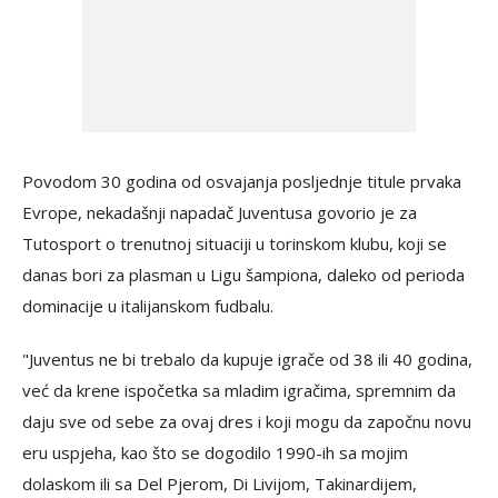
Povodom 30 godina od osvajanja posljednje titule prvaka
Evrope, nekadašnji napadač Juventusa govorio je za
Tutosport o trenutnoj situaciji u torinskom klubu, koji se
danas bori za plasman u Ligu šampiona, daleko od perioda
dominacije u italijanskom fudbalu.
"Juventus ne bi trebalo da kupuje igrače od 38 ili 40 godina,
već da krene ispočetka sa mladim igračima, spremnim da
daju sve od sebe za ovaj dres i koji mogu da započnu novu
eru uspjeha, kao što se dogodilo 1990-ih sa mojim
dolaskom ili sa Del Pjerom, Di Livijom, Takinardijem,