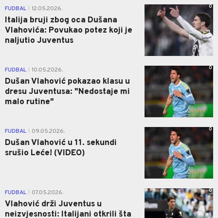
0
FUDBAL
12.05.2026.
|
Italija bruji zbog oca Dušana
Vlahovića: Povukao potez koji je
naljutio Juventus
0
FUDBAL
10.05.2026.
|
Dušan Vlahović pokazao klasu u
dresu Juventusa: "Nedostaje mi
malo rutine"
0
FUDBAL
09.05.2026.
|
Dušan Vlahović u 11. sekundi
srušio Leće! (VIDEO)
0
FUDBAL
07.05.2026.
|
Vlahović drži Juventus u
neizvjesnosti: Italijani otkrili šta