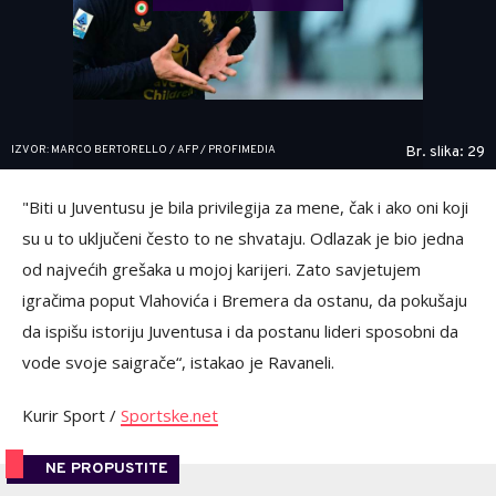
IZVOR: MARCO BERTORELLO / AFP / PROFIMEDIA
Br. slika: 29
"Biti u Juventusu je bila privilegija za mene, čak i ako oni koji
su u to uključeni često to ne shvataju. Odlazak je bio jedna
od najvećih grešaka u mojoj karijeri. Zato savjetujem
igračima poput Vlahovića i Bremera da ostanu, da pokušaju
da ispišu istoriju Juventusa i da postanu lideri sposobni da
vode svoje saigrače“, istakao je Ravaneli.
Kurir Sport /
Sportske.net
NE PROPUSTITE