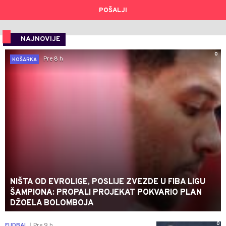
POŠALJI
NAJNOVIJE
0
Pre 8 h
KOŠARKA
NIŠTA OD EVROLIGE, POSLIJE ZVEZDE U FIBA LIGU
ŠAMPIONA: PROPALI PROJEKAT POKVARIO PLAN
DŽOELA BOLOMBOJA
0
FUDBAL
Pre 9 h
|