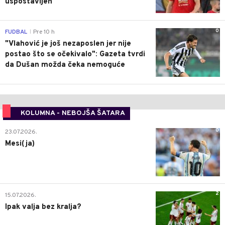
uspostavljen"
0
FUDBAL
Pre 10 h
|
"Vlahović je još nezaposlen jer nije
postao što se očekivalo": Gazeta tvrdi
da Dušan možda čeka nemoguće
KOLUMNA - NEBOJŠA ŠATARA
0
23.07.2026.
Mesi(ja)
2
15.07.2026.
Ipak valja bez kralja?