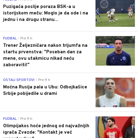
Puzigaća poslije poraza BSK-a u
istorijskom meču: Moglo je da ode i na
jednu i na drugu stranu...
0
FUDBAL
Pre 9 h
|
Trener Željezničara nakon trijumfa na
startu prvenstva: "Poseban dan za
mene, ovu utakmicu nikad neću
zaboraviti!"
0
OSTALI SPORTOVI
Pre 9 h
|
Moćna Rusija pala u Ubu: Odbojkašice
Srbije pobijedile u drami
0
FUDBAL
Pre 9 h
|
Olimpijakos hoće jednog od najvažnijih
igrača Zvezde: "Kontakt je već