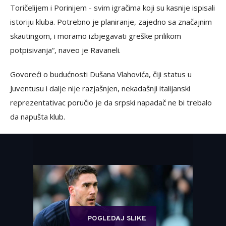
Toričelijem i Porinijem - svim igračima koji su kasnije ispisali
istoriju kluba. Potrebno je planiranje, zajedno sa značajnim
skautingom, i moramo izbjegavati greške prilikom
potpisivanja“, naveo je Ravaneli.
Govoreći o budućnosti Dušana Vlahovića, čiji status u
Juventusu i dalje nije razjašnjen, nekadašnji italijanski
reprezentativac poručio je da srpski napadač ne bi trebalo
da napušta klub.
POGLEDAJ SLIKE