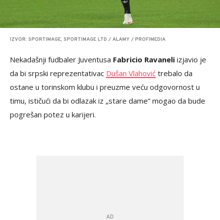
IZVOR: SPORTIMAGE, SPORTIMAGE LTD / ALAMY / PROFIMEDIA
Nekadašnji fudbaler Juventusa
Fabricio Ravaneli
izjavio je
da bi srpski reprezentativac
Dušan Vlahović
trebalo da
ostane u torinskom klubu i preuzme veću odgovornost u
timu, ističući da bi odlazak iz „stare dame” mogao da bude
pogrešan potez u karijeri.