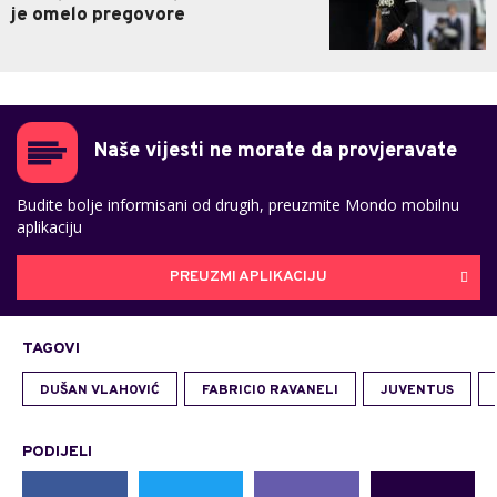
je omelo pregovore
Naše vijesti ne morate da provjeravate
Budite bolje informisani od drugih, preuzmite Mondo mobilnu
aplikaciju
PREUZMI APLIKACIJU
TAGOVI
DUŠAN VLAHOVIĆ
FABRICIO RAVANELI
JUVENTUS
PODIJELI