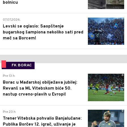
bolnicu
1
07.07.2026.
Levski se oglasio: Saopštenje
bugarskog šampiona nekoliko sati pred
meč sa Borcem!
FK BORAC
0
Pre 13 h
Borac u Mađarskoj obilježava jubilej:
Revanš sa ML Vitebskom biće 50.
nastup crveno-plavih u Evropi!
0
Pre 23 h
Trener Vitebska pohvalio Banjalučane:
Publika Borčev 12. igrač, uživanje je