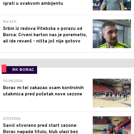
igrati u ovakvom ambijentu
0
Pre 23 h
Srbin iz redova Vitebska o porazu od
Borca: Crveni karton nas je poremetio,
ali ide revanš - ništa još nije gotovo
RK BORAC
0
05.08.2026.
Borac m:tel zakazao osam kontrolnih
utakmica pred početak nove sezone
0
27.07.2026.
Savić otvoreno pred start sezone:
Borac napada titulu, klub ulazi bez