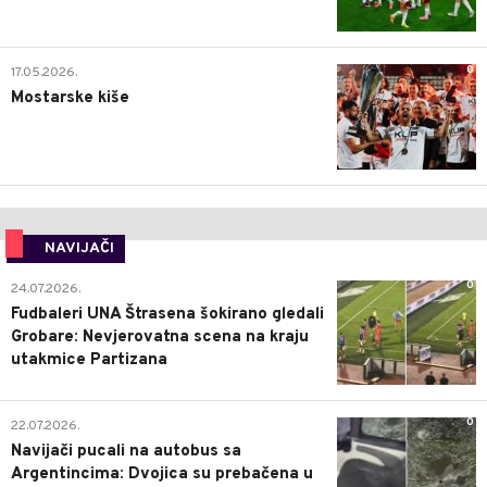
0
17.05.2026.
Mostarske kiše
NAVIJAČI
0
24.07.2026.
Fudbaleri UNA Štrasena šokirano gledali
Grobare: Nevjerovatna scena na kraju
utakmice Partizana
0
22.07.2026.
Navijači pucali na autobus sa
Argentincima: Dvojica su prebačena u