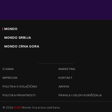
MONDO
MONDO SRBIJA
MONDO CRNA GORA
O NAMA
MARKETING
IMPRESUM
KONTAKT
POLITIKA O KOLAČIĆIMA
ARHIVA
POLITIKA PRIVATNOSTI
PRAVILA I USLOVI KORIŠĆENJA
m:tel
©
2026
Mondo
Sva prava zadržana.