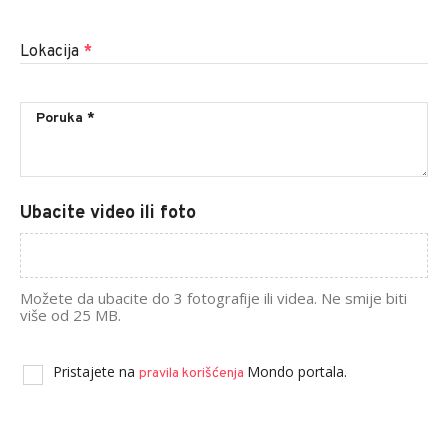
Lokacija
*
Ubacite video ili foto
Možete da ubacite do 3 fotografije ili videa. Ne smije biti
više od 25 MB.
Pristajete na
Mondo portala.
pravila korišćenja