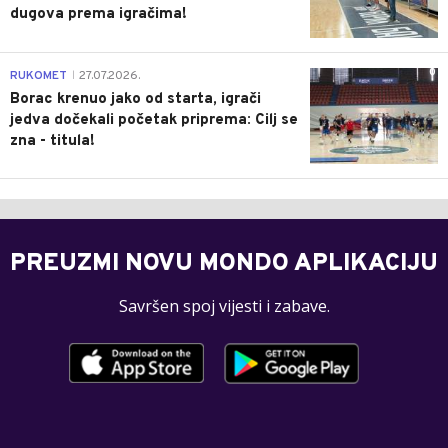
dugova prema igračima!
0
RUKOMET
27.07.2026.
|
Borac krenuo jako od starta, igrači
jedva dočekali početak priprema: Cilj se
zna - titula!
PREUZMI NOVU MONDO APLIKACIJU
Savršen spoj vijesti i zabave.