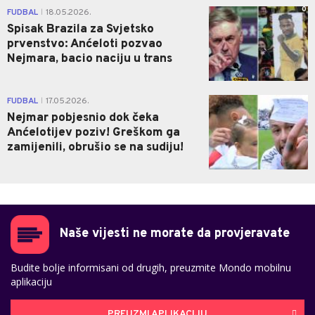
0
FUDBAL
18.05.2026.
|
Spisak Brazila za Svjetsko
prvenstvo: Anćeloti pozvao
Nejmara, bacio naciju u trans
0
FUDBAL
17.05.2026.
|
Nejmar pobjesnio dok čeka
Anćelotijev poziv! Greškom ga
zamijenili, obrušio se na sudiju!
Naše vijesti ne morate da provjeravate
Budite bolje informisani od drugih, preuzmite Mondo mobilnu
aplikaciju
PREUZMI APLIKACIJU