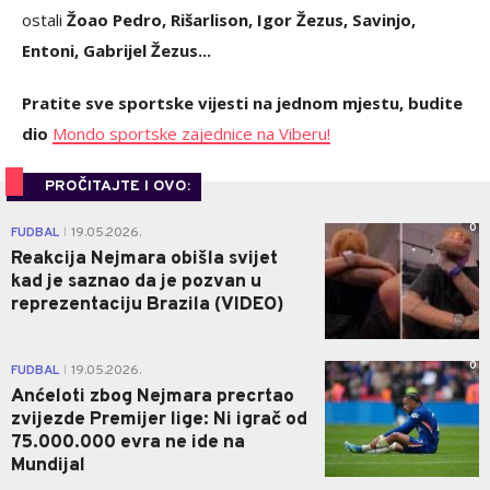
ostali
Žoao Pedro, Rišarlison, Igor Žezus, Savinjo,
Entoni, Gabrijel Žezus...
Pratite sve sportske vijesti na jednom mjestu, budite
dio
Mondo sportske zajednice na Viberu!
PROČITAJTE I OVO:
0
FUDBAL
19.05.2026.
|
Reakcija Nejmara obišla svijet
kad je saznao da je pozvan u
reprezentaciju Brazila (VIDEO)
0
FUDBAL
19.05.2026.
|
Anćeloti zbog Nejmara precrtao
zvijezde Premijer lige: Ni igrač od
75.000.000 evra ne ide na
Mundijal