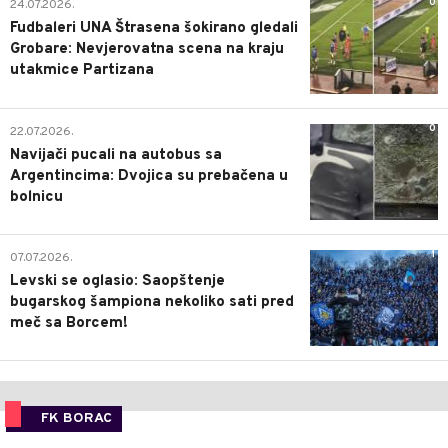
0
24.07.2026.
Fudbaleri UNA Štrasena šokirano gledali
Grobare: Nevjerovatna scena na kraju
utakmice Partizana
0
22.07.2026.
Navijači pucali na autobus sa
Argentincima: Dvojica su prebačena u
bolnicu
1
07.07.2026.
Levski se oglasio: Saopštenje
bugarskog šampiona nekoliko sati pred
meč sa Borcem!
FK BORAC