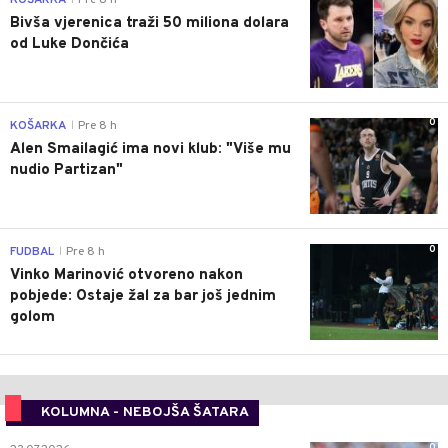
Bivša vjerenica traži 50 miliona dolara
od Luke Dončića
0
KOŠARKA
Pre 8 h
|
Alen Smailagić ima novi klub: "Više mu
nudio Partizan"
0
FUDBAL
Pre 8 h
|
Vinko Marinović otvoreno nakon
pobjede: Ostaje žal za bar još jednim
golom
KOLUMNA - NEBOJŠA ŠATARA
0