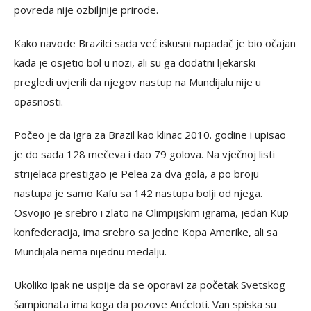
povreda nije ozbiljnije prirode.
Kako navode Brazilci sada već iskusni napadač je bio očajan
kada je osjetio bol u nozi, ali su ga dodatni ljekarski
pregledi uvjerili da njegov nastup na Mundijalu nije u
opasnosti.
Počeo je da igra za Brazil kao klinac 2010. godine i upisao
je do sada 128 mečeva i dao 79 golova. Na vječnoj listi
strijelaca prestigao je Pelea za dva gola, a po broju
nastupa je samo Kafu sa 142 nastupa bolji od njega.
Osvojio je srebro i zlato na Olimpijskim igrama, jedan Kup
konfederacija, ima srebro sa jedne Kopa Amerike, ali sa
Mundijala nema nijednu medalju.
Ukoliko ipak ne uspije da se oporavi za početak Svetskog
šampionata ima koga da pozove Anćeloti. Van spiska su