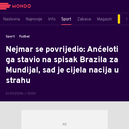
Naslovna
Najnovije
Info
Sport
Zabava
Magazin
M
Sport
Fudbal
Nejmar se povrijedio: Anćeloti
ga stavio na spisak Brazila za
Mundijal, sad je cijela nacija u
strahu
21.05.2026. / 13:00