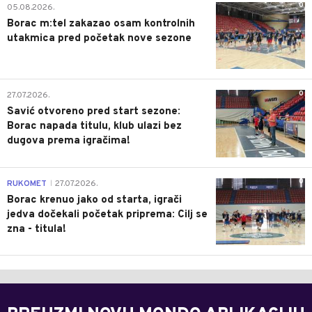
0
05.08.2026.
Borac m:tel zakazao osam kontrolnih
utakmica pred početak nove sezone
0
27.07.2026.
Savić otvoreno pred start sezone:
Borac napada titulu, klub ulazi bez
dugova prema igračima!
0
RUKOMET
27.07.2026.
|
Borac krenuo jako od starta, igrači
jedva dočekali početak priprema: Cilj se
zna - titula!