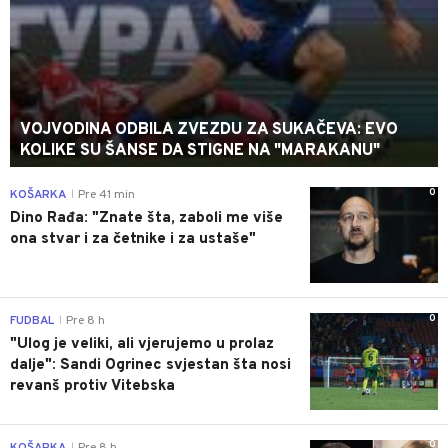
VOJVODINA ODBILA ZVEZDU ZA SUKAČEVA: EVO
KOLIKE SU ŠANSE DA STIGNE NA "MARAKANU"
0
KOŠARKA
Pre 41 min
|
Dino Rađa: "Znate šta, zaboli me više
ona stvar i za četnike i za ustaše"
0
FUDBAL
Pre 8 h
|
"Ulog je veliki, ali vjerujemo u prolaz
dalje": Sandi Ogrinec svjestan šta nosi
revanš protiv Vitebska
0
KOŠARKA
Pre 8 h
|