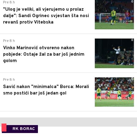
0
Pre 8 h
"Ulog je veliki, ali vjerujemo u prolaz
dalje": Sandi Ogrinec svjestan šta nosi
revanš protiv Vitebska
0
Pre 8 h
Vinko Marinović otvoreno nakon
pobjede: Ostaje žal za bar još jednim
golom
0
Pre 8 h
Savić nakon "minimalca" Borca: Morali
smo postići bar još jedan gol
RK BORAC