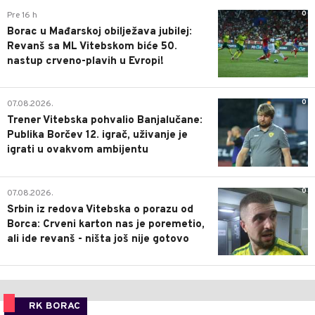
0
Pre 16 h
Borac u Mađarskoj obilježava jubilej:
Revanš sa ML Vitebskom biće 50.
nastup crveno-plavih u Evropi!
0
07.08.2026.
Trener Vitebska pohvalio Banjalučane:
Publika Borčev 12. igrač, uživanje je
igrati u ovakvom ambijentu
0
07.08.2026.
Srbin iz redova Vitebska o porazu od
Borca: Crveni karton nas je poremetio,
ali ide revanš - ništa još nije gotovo
RK BORAC