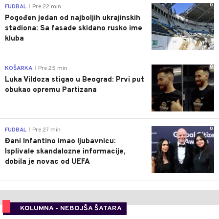
0
FUDBAL
Pre 22 min
|
Pogođen jedan od najboljih ukrajinskih
stadiona: Sa fasade skidano rusko ime
kluba
0
KOŠARKA
Pre 25 min
|
Luka Vildoza stigao u Beograd: Prvi put
obukao opremu Partizana
0
FUDBAL
Pre 27 min
|
Đani Infantino imao ljubavnicu:
Isplivale skandalozne informacije,
dobila je novac od UEFA
KOLUMNA - NEBOJŠA ŠATARA