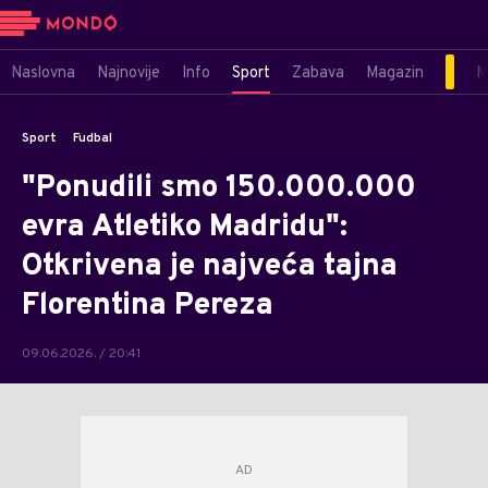
Naslovna
Najnovije
Info
Sport
Zabava
Magazin
M
Sport
Fudbal
"Ponudili smo 150.000.000
evra Atletiko Madridu":
Otkrivena je najveća tajna
Florentina Pereza
09.06.2026. / 20:41