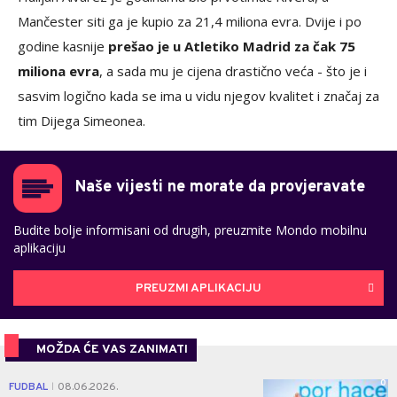
Mančester siti ga je kupio za 21,4 miliona evra. Dvije i po
godine kasnije
prešao je u Atletiko Madrid za čak 75
miliona evra
, a sada mu je cijena drastično veća - što je i
sasvim logično kada se ima u vidu njegov kvalitet i značaj za
tim Dijega Simeonea.
Naše vijesti ne morate da provjeravate
Budite bolje informisani od drugih, preuzmite Mondo mobilnu
aplikaciju
PREUZMI APLIKACIJU
MOŽDA ĆE VAS ZANIMATI
0
FUDBAL
08.06.2026.
|