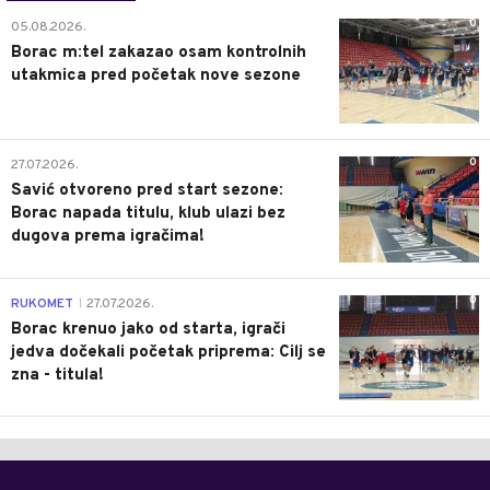
0
05.08.2026.
Borac m:tel zakazao osam kontrolnih
utakmica pred početak nove sezone
0
27.07.2026.
Savić otvoreno pred start sezone:
Borac napada titulu, klub ulazi bez
dugova prema igračima!
0
RUKOMET
27.07.2026.
|
Borac krenuo jako od starta, igrači
jedva dočekali početak priprema: Cilj se
zna - titula!