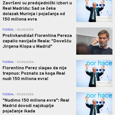
Završeni su predsjednički izbori u
Real Madridu: Sad se čeka
dolazak Murinja i pojačanja od
150 miliona evra
0
FUDBAL
06.06.2026.
|
Protivkandidat Florentina Pereza
zapalio navijače Reala: "Dovešću
Jirgena Klopa u Madrid"
0
FUDBAL
05.06.2026.
|
Florentino Perez slagao da nije
trepnuo: Poznato za koga Real
nudi 150 miliona evra!
0
FUDBAL
05.06.2026.
|
"Nudimo 150 miliona evra": Real
Madrid dovodi najskuplje
pojačanje ikada