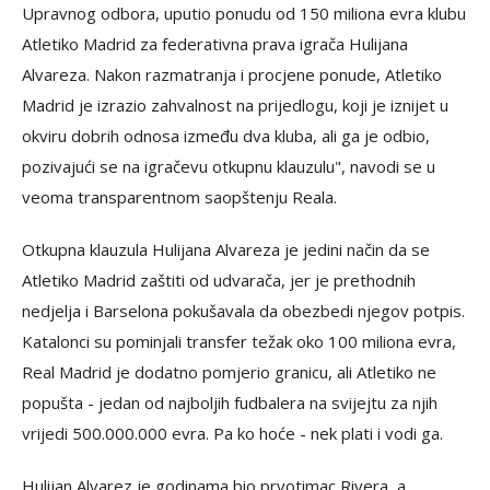
Upravnog odbora, uputio ponudu od 150 miliona evra klubu
Atletiko Madrid za federativna prava igrača Hulijana
Alvareza. Nakon razmatranja i procjene ponude, Atletiko
Madrid je izrazio zahvalnost na prijedlogu, koji je iznijet u
okviru dobrih odnosa između dva kluba, ali ga je odbio,
pozivajući se na igračevu otkupnu klauzulu", navodi se u
veoma transparentnom saopštenju Reala.
Otkupna klauzula Hulijana Alvareza je jedini način da se
Atletiko Madrid zaštiti od udvarača, jer je prethodnih
nedjelja i Barselona pokušavala da obezbedi njegov potpis.
Katalonci su pominjali transfer težak oko 100 miliona evra,
Real Madrid je dodatno pomjerio granicu, ali Atletiko ne
popušta - jedan od najboljih fudbalera na svijejtu za njih
vrijedi 500.000.000 evra. Pa ko hoće - nek plati i vodi ga.
Hulijan Alvarez je godinama bio prvotimac Rivera, a