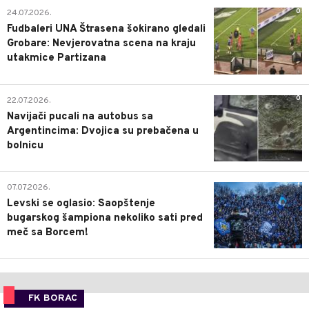
0
24.07.2026.
Fudbaleri UNA Štrasena šokirano gledali
Grobare: Nevjerovatna scena na kraju
utakmice Partizana
0
22.07.2026.
Navijači pucali na autobus sa
Argentincima: Dvojica su prebačena u
bolnicu
1
07.07.2026.
Levski se oglasio: Saopštenje
bugarskog šampiona nekoliko sati pred
meč sa Borcem!
FK BORAC