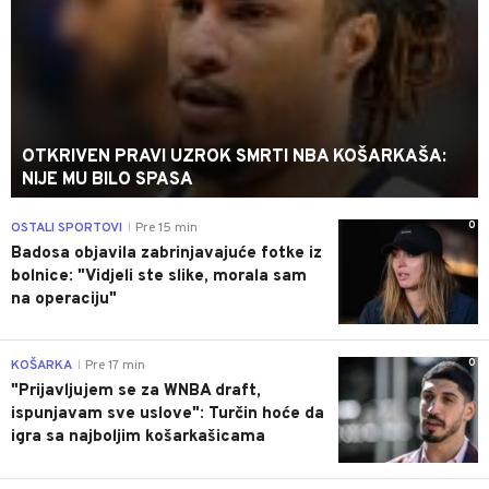
OTKRIVEN PRAVI UZROK SMRTI NBA KOŠARKAŠA:
NIJE MU BILO SPASA
0
OSTALI SPORTOVI
Pre 15 min
|
Badosa objavila zabrinjavajuće fotke iz
bolnice: "Vidjeli ste slike, morala sam
na operaciju"
0
KOŠARKA
Pre 17 min
|
"Prijavljujem se za WNBA draft,
ispunjavam sve uslove": Turčin hoće da
igra sa najboljim košarkašicama