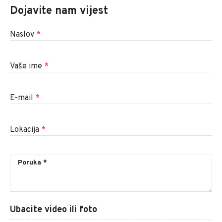
Dojavite nam vijest
Naslov
*
Vaše ime
*
E-mail
*
Lokacija
*
Ubacite video ili foto