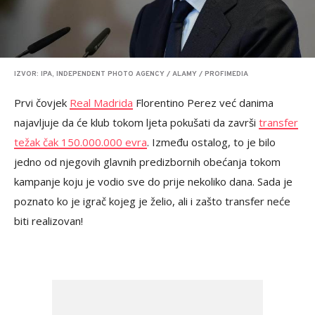
IZVOR: IPA, INDEPENDENT PHOTO AGENCY / ALAMY / PROFIMEDIA
Prvi čovjek
Real Madrida
Florentino Perez već danima
najavljuje da će klub tokom ljeta pokušati da završi
transfer
težak čak 150.000.000 evra
. Između ostalog, to je bilo
jedno od njegovih glavnih predizbornih obećanja tokom
kampanje koju je vodio sve do prije nekoliko dana. Sada je
poznato ko je igrač kojeg je želio, ali i zašto transfer neće
biti realizovan!