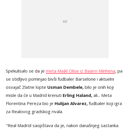
Spekulisalo se da je
meta Majkl Olise iz Bajern Minhena
, pa
se stidljivo pominjao bivši fudbaler Barselone i aktuelni
osvajač Zlatne lopte
Usman Dembele,
bilo je onih koji
misle da će u Madrid krenuti
Erling Haland,
ali... Meta
Florentina Pereza bio je
Hulijan Alvarez,
fudbaler koji igra
za Realovog gradskog rivala.
"Real Madrid saopštava da je, nakon današnjeg sastanka