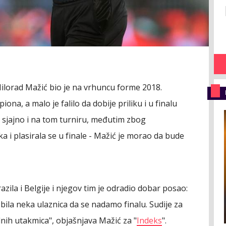
Milorad Mažić bio je na vrhuncu forme 2018.
ona, a malo je falilo da dobije priliku i u finalu
e sjajno i na tom turniru, međutim zbog
a i plasirala se u finale - Mažić je morao da bude
azila i Belgije i njegov tim je odradio dobar posao:
 bila neka ulaznica da se nadamo finalu. Sudije za
alnih utakmica", objašnjava Mažić za "
Indeks
".