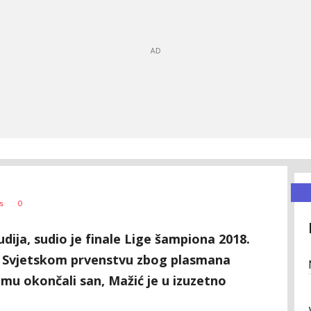
0
s
udija, sudio je finale Lige šampiona 2018.
 na Svjetskom prvenstvu zbog plasmana
mu okončali san, Mažić je u izuzetno