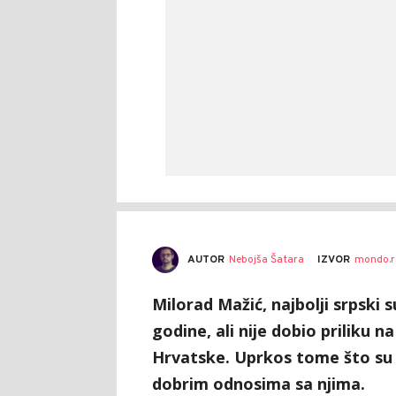
AUTOR
Nebojša Šatara
IZVOR
mondo.r
Milorad Mažić, najbolji srpski s
godine, ali nije dobio priliku
Hrvatske. Uprkos tome što su 
dobrim odnosima sa njima.