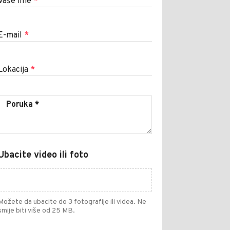
Vaše ime
*
E-mail
*
Lokacija
*
Ubacite video ili foto
Možete da ubacite do 3 fotografije ili videa. Ne
smije biti više od 25 MB.