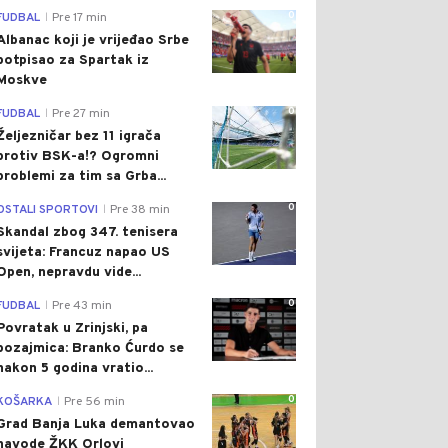
0
FUDBAL
Pre 17 min
|
Albanac koji je vrijeđao Srbe
potpisao za Spartak iz
Moskve
0
FUDBAL
Pre 27 min
|
Željezničar bez 11 igrača
protiv BSK-a!? Ogromni
problemi za tim sa Grba...
0
OSTALI SPORTOVI
Pre 38 min
|
Skandal zbog 347. tenisera
svijeta: Francuz napao US
Open, nepravdu vide...
0
FUDBAL
Pre 43 min
|
Povratak u Zrinjski, pa
pozajmica: Branko Ćurdo se
nakon 5 godina vratio...
0
KOŠARKA
Pre 56 min
|
Grad Banja Luka demantovao
navode ŽKK Orlovi