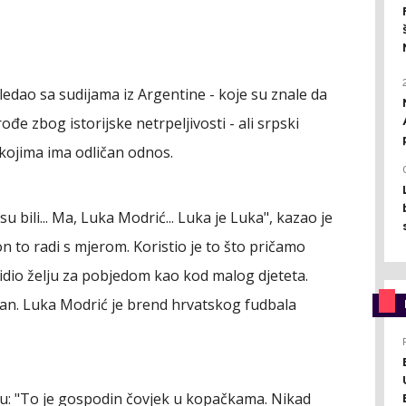
ledao sa sudijama iz Argentine - koje su znale da
ođe zbog istorijske netrpeljivosti - ali srpski
 kojima ima odličan odnos.
u bili... Ma, Luka Modrić... Luka je Luka", kazao je
 on to radi s mjerom. Koristio je to što pričamo
vidio želju za pobjedom kao kod malog djeteta.
lan. Luka Modrić je brend hrvatskog fudbala
ću: "To je gospodin čovjek u kopačkama. Nikad