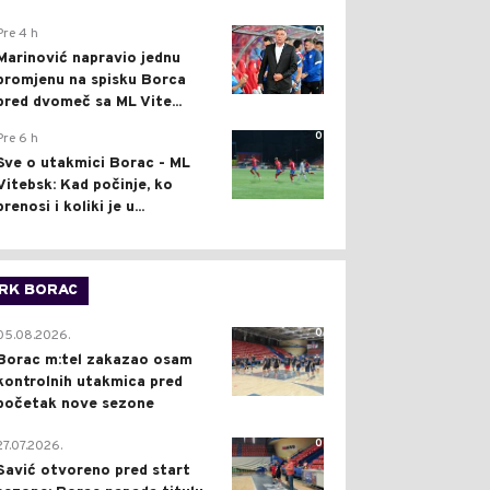
0
Pre 4 h
Marinović napravio jednu
promjenu na spisku Borca
pred dvomeč sa ML Vite...
0
Pre 6 h
Sve o utakmici Borac - ML
Vitebsk: Kad počinje, ko
prenosi i koliki je u...
RK BORAC
0
05.08.2026.
Borac m:tel zakazao osam
kontrolnih utakmica pred
početak nove sezone
0
27.07.2026.
Savić otvoreno pred start