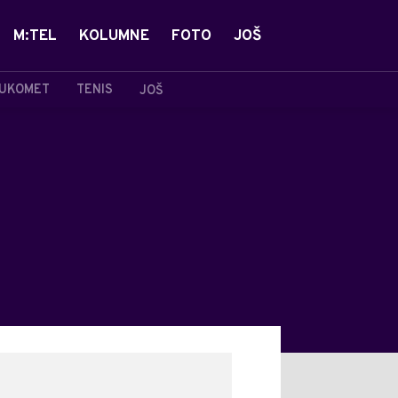
M:TEL
KOLUMNE
FOTO
JOŠ
UKOMET
TENIS
JOŠ