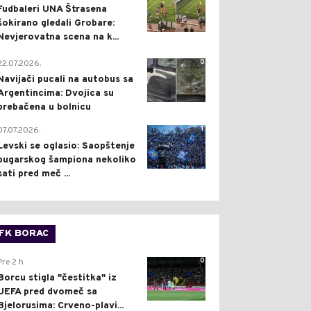
Fudbaleri UNA Štrasena
šokirano gledali Grobare:
Nevjerovatna scena na k...
0
22.07.2026.
Navijači pucali na autobus sa
Argentincima: Dvojica su
prebačena u bolnicu
1
07.07.2026.
Levski se oglasio: Saopštenje
bugarskog šampiona nekoliko
sati pred meč ...
FK BORAC
0
Pre 2 h
Borcu stigla "čestitka" iz
UEFA pred dvomeč sa
Bjelorusima: Crveno-plavi...