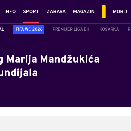
INFO
SPORT
ZABAVA
MAGAZIN
MOBIT
AL
FIFA WC 2026
PREMIJER LIGA BIH
KOŠARKA
R
g Marija Mandžukića
undijala