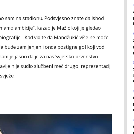
dao sam na stadionu. Podsvjesno znate da ishod
 imamo ambicije", kazao je Mažić koji je gledao
biografije: "Kad vidite da Mandžukić više ne može
 da bude zamijenjen i onda postigne gol koji vodi
o nam je jasno da je za nas Svjetsko prvenstvo
avije nije sudio službeni meč drugoj reprezentaciji
svježe."