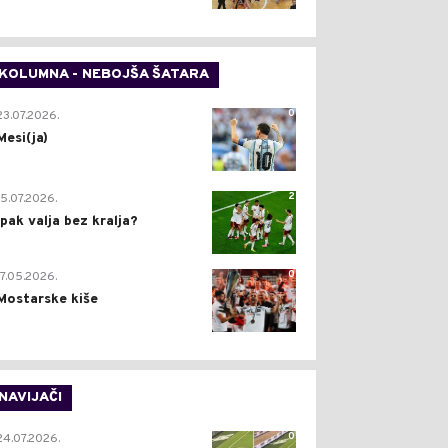
KOLUMNA - NEBOJŠA ŠATARA
0
23.07.2026.
Mesi(ja)
2
15.07.2026.
Ipak valja bez kralja?
0
17.05.2026.
Mostarske kiše
NAVIJAČI
0
24.07.2026.