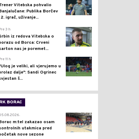
Trener Vitebska pohvalio
Banjalučane: Publika Borčev
12. igrač, uživanje...
0
Pre 3 h
Srbin iz redova Vitebska o
porazu od Borca: Crveni
karton nas je poremet...
0
Pre 11 h
"Ulog je veliki, ali vjerujemo u
prolaz dalje": Sandi Ogrinec
svjestan š...
RK BORAC
0
05.08.2026.
Borac m:tel zakazao osam
kontrolnih utakmica pred
početak nove sezone