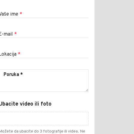
Vaše ime
*
E-mail
*
Lokacija
*
Ubacite video ili foto
Možete da ubacite do 3 fotografije ili videa. Ne