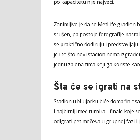
po kapacitetu nije najveći.
Zanimljivo je da se MetLife gradion b
srušen, pa postoje fotografije nastal
se praktično dodiruju i predstavljaj
je i to što novi stadion nema izgrađen 
jednu za oba tima koji ga koriste kao 
Šta će se igrati na 
Stadion u Njujorku biće domaćin os
i najbitniji meč turnira - finale koje 
odigrati pet mečeva u grupnoj fazi i j