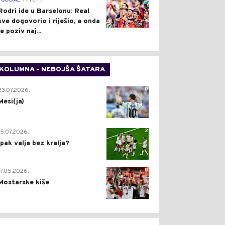
FUDBAL
Pre 1 h
Rodri ide u Barselonu: Real
sve dogovorio i riješio, a onda
je poziv naj...
KOLUMNA - NEBOJŠA ŠATARA
0
23.07.2026.
Mesi(ja)
2
15.07.2026.
Ipak valja bez kralja?
0
17.05.2026.
Mostarske kiše