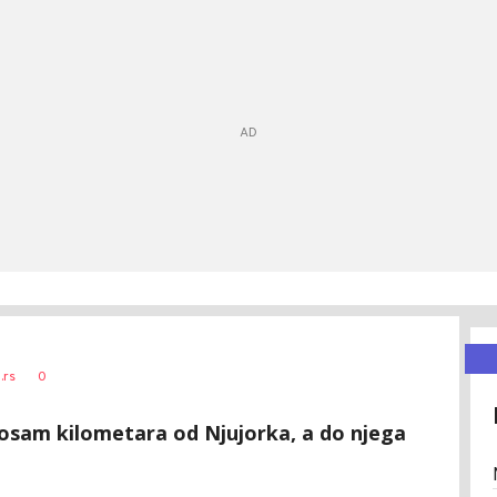
0
.rs
 osam kilometara od Njujorka, a do njega