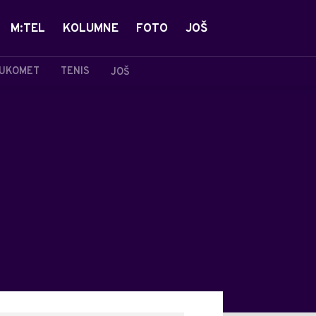
M:TEL
KOLUMNE
FOTO
JOŠ
UKOMET
TENIS
JOŠ