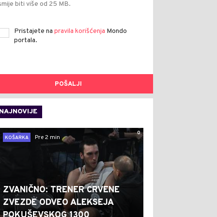
smije biti više od 25 MB.
Pristajete na
pravila korišćenja
Mondo
portala.
POŠALJI
NAJNOVIJE
0
Pre 2 min
KOŠARKA
ZVANIČNO: TRENER CRVENE
ZVEZDE ODVEO ALEKSEJA
POKUŠEVSKOG 1300