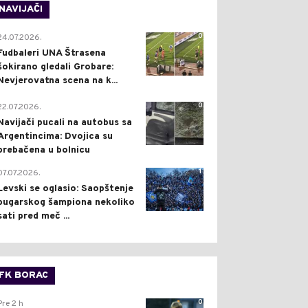
NAVIJAČI
0
24.07.2026.
Fudbaleri UNA Štrasena
šokirano gledali Grobare:
Nevjerovatna scena na k...
0
22.07.2026.
Navijači pucali na autobus sa
Argentincima: Dvojica su
prebačena u bolnicu
1
07.07.2026.
Levski se oglasio: Saopštenje
bugarskog šampiona nekoliko
sati pred meč ...
FK BORAC
0
Pre 2 h