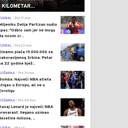
KILOMETAR...
0
FUDBAL
Pre 17 min
|
Miljeniku Delija Partizan nudio
spas: "Odbio sam jer ne mogu
da nosim cr...
0
FUDBAL
Pre 23 min
|
Dinamo plaća 15.000.000 za
zaboravljenog Srbina: Petar
sa 22 godine bjež...
0
KOŠARKA
Pre 31 min
|
Bomba: Najveći NBA atleta
stigao u Evropu, ali ne u
Evroligu
0
KOŠARKA
Pre 54 min
|
Kavaj Lenard je najveći NBA
prevarant: Ilegano uzimao
desetine miliona, ...
0
|