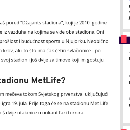
aš pored "Džajants stadiona", koji je 2010. godine
e iz vazduha na kojima se vide oba stadiona. Oni
u prošlost i budućnost sporta u Njujorku. Neobično
krov, ali i to što ima čak četiri svlačionice - po
svoj stadion i još dvije za timove koji im gostuju.
stadionu MetLife?
am mečeva tokom Svjetskog prvenstva, uključujući
se igra 19. jula. Prije toga će se na stadionu Met Life
oš dvije utakmice u nokaut fazi turnira.