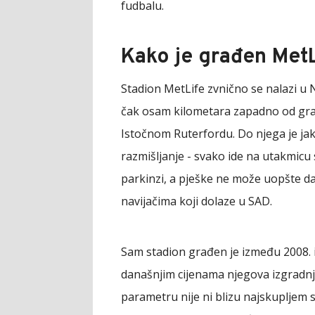
fudbalu.
Kako je građen MetL
Stadion MetLife zvnično se nalazi u N
čak osam kilometara zapadno od grada 
Istočnom Ruterfordu. Do njega je jak
razmišljanje - svako ide na utakmic
parkinzi, a pješke ne može uopšte da
navijačima koji dolaze u SAD.
Sam stadion građen je između 2008. i
današnjim cijenama njegova izgradnja
parametru nije ni blizu najskupljem s