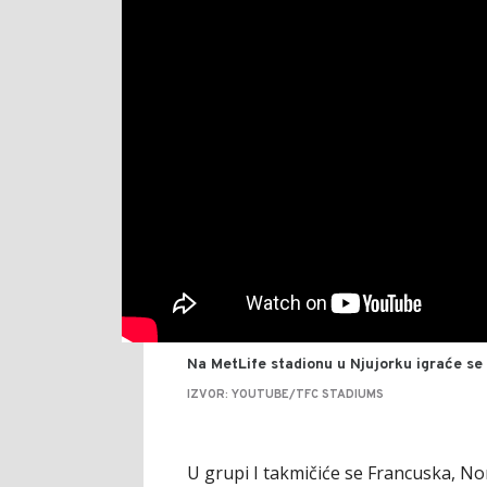
Na MetLife stadionu u Njujorku igraće se 
IZVOR: YOUTUBE/TFC STADIUMS
U grupi I takmičiće se Francuska, Nor