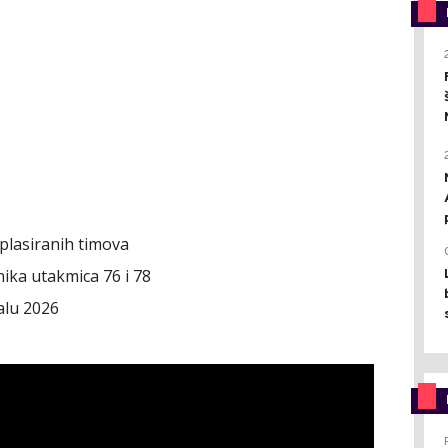
eplasiranih timova
ika utakmica 76 i 78
alu 2026