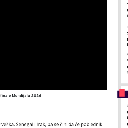
finale Mundijala 2026.
veška, Senegal i Irak, pa se čini da će pobjednik