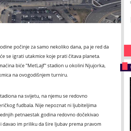
odine počinje za samo nekoliko dana, pa je red da
 se igrati utakmice koje prati čitava planeta.
maćina biće "MetLajf" stadion u okolini Njujorka,
takmica na ovogodišnjem turniru.
 stadiona na svijetu, na njemu se redovno
ičkog fudbala. Nije nepoznat ni ljubiteljima
jednjih petnaestak godina redovno dočekivao
i davao im priliku da šire ljubav prema pravom