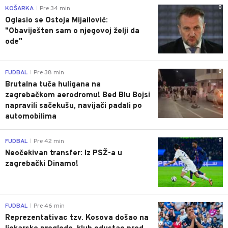
0
KOŠARKA
Pre 34 min
|
Oglasio se Ostoja Mijailović:
"Obaviješten sam o njegovoj želji da
ode"
0
FUDBAL
Pre 38 min
|
Brutalna tuča huligana na
zagrebačkom aerodromu! Bed Blu Bojsi
napravili sačekušu, navijači padali po
automobilima
0
FUDBAL
Pre 42 min
|
Neočekivan transfer: Iz PSŽ-a u
zagrebački Dinamo!
0
FUDBAL
Pre 46 min
|
Reprezentativac tzv. Kosova došao na