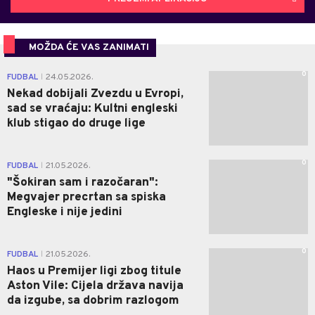
MOŽDA ĆE VAS ZANIMATI
0
FUDBAL
24.05.2026.
|
Nekad dobijali Zvezdu u Evropi,
sad se vraćaju: Kultni engleski
klub stigao do druge lige
0
FUDBAL
21.05.2026.
|
"Šokiran sam i razočaran":
Megvajer precrtan sa spiska
Engleske i nije jedini
0
FUDBAL
21.05.2026.
|
Haos u Premijer ligi zbog titule
Aston Vile: Cijela država navija
da izgube, sa dobrim razlogom