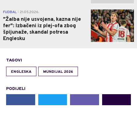
0
FUDBAL
21.05.2026.
|
"Žalba nije usvojena, kazna nije
fer": Izbačeni iz plej-ofa zbog
špijunaže, skandal potresa
Englesku
TAGOVI
ENGLESKA
MUNDIJAL 2026
PODIJELI