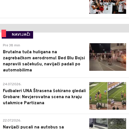
NAVIJAČI
0
Pre 38 min
Brutalna tuča huligana na
zagrebačkom aerodromu! Bed Blu Bojsi
napravili sačekušu, navijači padali po
automobilima
0
24.07.2026.
Fudbaleri UNA Štrasena šokirano gledali
Grobare: Nevjerovatna scena na kraju
utakmice Partizana
0
22.07.2026.
Navijači pucali na autobus sa