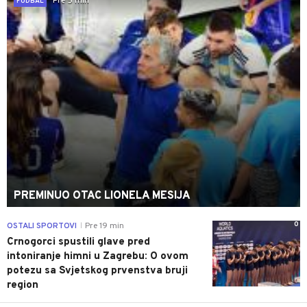
Pre 5 min
FUDBAL
PREMINUO OTAC LIONELA MESIJA
0
OSTALI SPORTOVI
Pre 19 min
|
Crnogorci spustili glave pred
intoniranje himni u Zagrebu: O ovom
potezu sa Svjetskog prvenstva bruji
region