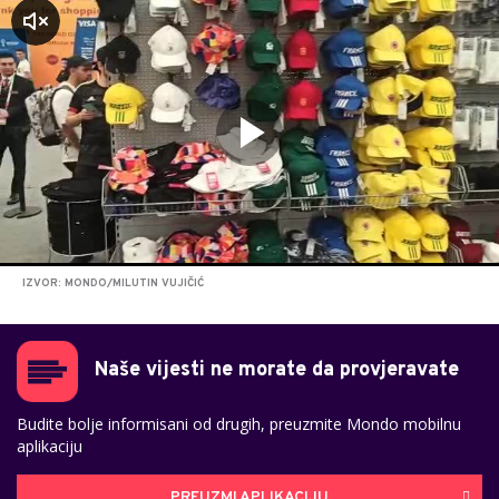
zvuk
IZVOR: MONDO/MILUTIN VUJIČIĆ
Naše vijesti ne morate da provjeravate
Budite bolje informisani od drugih, preuzmite Mondo mobilnu
aplikaciju
PREUZMI APLIKACIJU