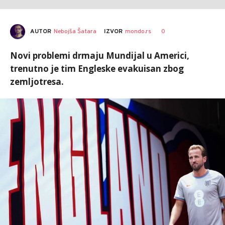
AUTOR
Nebojša Šatara
0
IZVOR
mondo.rs
Novi problemi drmaju Mundijal u Americi,
trenutno je tim Engleske evakuisan zbog
zemljotresa.