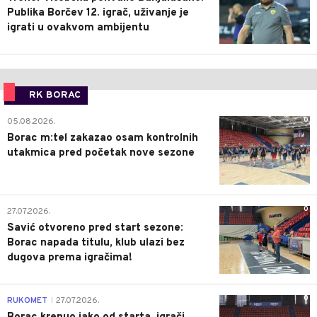
Publika Borčev 12. igrač, uživanje je
igrati u ovakvom ambijentu
RK BORAC
0
05.08.2026.
Borac m:tel zakazao osam kontrolnih
utakmica pred početak nove sezone
0
27.07.2026.
Savić otvoreno pred start sezone:
Borac napada titulu, klub ulazi bez
dugova prema igračima!
0
RUKOMET
27.07.2026.
|