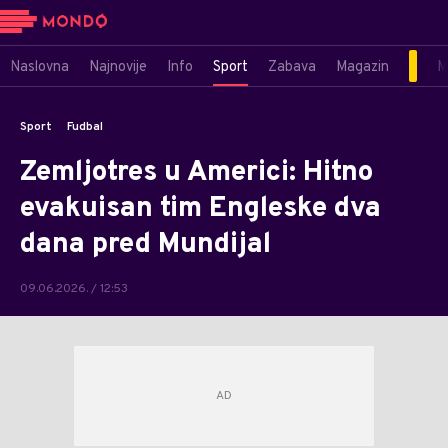
Naslovna
Najnovije
Info
Sport
Zabava
Magazin
M
Sport
Fudbal
Zemljotres u Americi: Hitno
evakuisan tim Engleske dva
dana pred Mundijal
09.06.2026. / 12:53