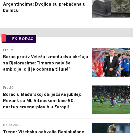
Argentincima: Dvojica su prebačena u
bolnicu
FK BORAC
0
Pre 1 h
Borac protiv Veleža između dva okršaja
sa Bjelorusima: "Imamo najviše
ambicije, cilj je odbrana titule!"
0
Pre 20 h
Borac u Mađarskoj obilježava jubilej:
Revanš sa ML Vitebskom biće 50.
nastup crveno-plavih u Evropi!
0
07.08.2026.
Trener Vitebska pohvalio Banjalučane: