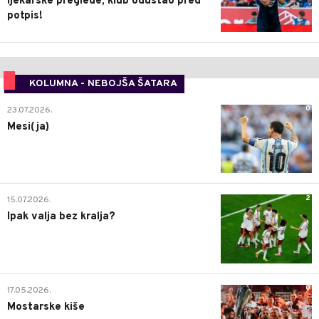
ljekarske preglede, klub odustao pred
potpis!
KOLUMNA - NEBOJŠA ŠATARA
0
23.07.2026.
Mesi(ja)
2
15.07.2026.
Ipak valja bez kralja?
0
17.05.2026.
Mostarske kiše