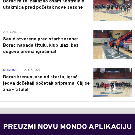
Borac m:tel zakazao osam kontrolnih
utakmica pred početak nove sezone
0
27.07.2026.
Savić otvoreno pred start sezone:
Borac napada titulu, klub ulazi bez
dugova prema igračima!
0
RUKOMET
27.07.2026.
|
Borac krenuo jako od starta, igrači
jedva dočekali početak priprema: Cilj se
zna - titula!
PREUZMI NOVU MONDO APLIKACIJU