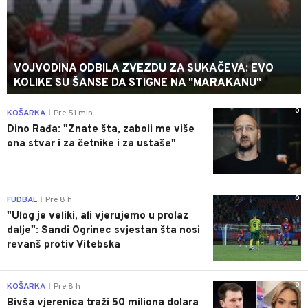
VOJVODINA ODBILA ZVEZDU ZA SUKAČEVA: EVO
KOLIKE SU ŠANSE DA STIGNE NA "MARAKANU"
0
KOŠARKA
Pre 51 min
|
Dino Rađa: "Znate šta, zaboli me više
ona stvar i za četnike i za ustaše"
0
FUDBAL
Pre 8 h
|
"Ulog je veliki, ali vjerujemo u prolaz
dalje": Sandi Ogrinec svjestan šta nosi
revanš protiv Vitebska
0
KOŠARKA
Pre 8 h
|
Bivša vjerenica traži 50 miliona dolara