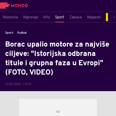
Naslovna
Najnovije
Info
Sport
Zabava
Magazin
M
Sport
Fudbal
Borac upalio motore za najviše
ciljeve: "Istorijska odbrana
titule i grupna faza u Evropi"
(FOTO, VIDEO)
10.06.2026. / 12:15