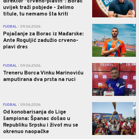
direktor "crveno-plavih": Borac
uvijek traži pobjede - želimo
titule, tu nemamo šta kriti
2
FUDBAL
09.06.2026.
|
Pojačanje za Borac iz Mađarske:
Ante Roguljić zadužio crveno-
plavi dres
0
FUDBAL
09.06.2026.
|
Treneru Borca Vinku Marinoviću
amputirana dva prsta na ruci
2
FUDBAL
09.06.2026.
|
Od konobarisanja do Lige
šampiona: Španac došao u
Republiku Srpsku i život mu se
okrenuo naopačke