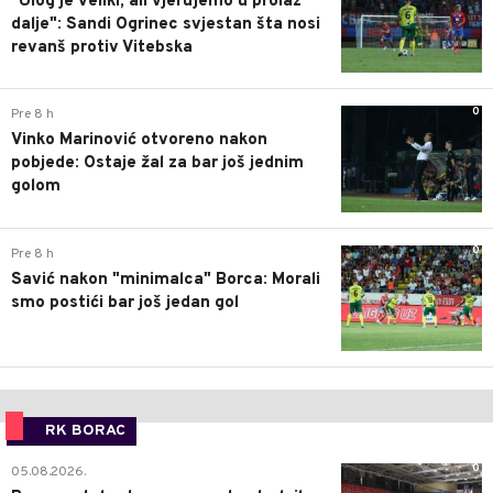
"Ulog je veliki, ali vjerujemo u prolaz
dalje": Sandi Ogrinec svjestan šta nosi
revanš protiv Vitebska
0
Pre 8 h
Vinko Marinović otvoreno nakon
pobjede: Ostaje žal za bar još jednim
golom
0
Pre 8 h
Savić nakon "minimalca" Borca: Morali
smo postići bar još jedan gol
RK BORAC
0
05.08.2026.