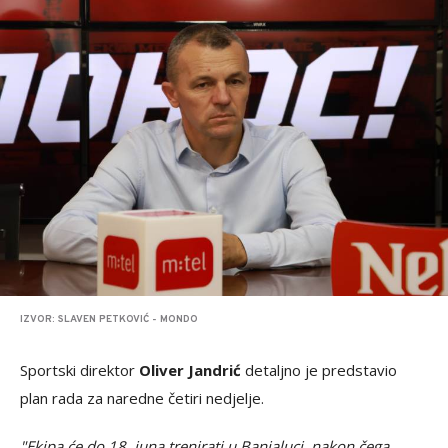
IZVOR: SLAVEN PETKOVIĆ - MONDO
Sportski direktor
Oliver Jandrić
detaljno je predstavio
plan rada za naredne četiri nedjelje.
"Ekipa će do 18. juna trenirati u Banjaluci, nakon čega