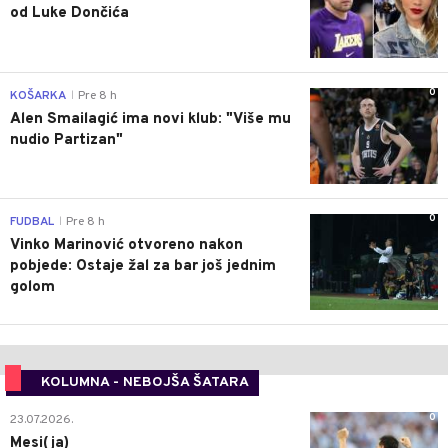
od Luke Dončića
0
KOŠARKA
Pre 8 h
|
Alen Smailagić ima novi klub: "Više mu
nudio Partizan"
0
FUDBAL
Pre 8 h
|
Vinko Marinović otvoreno nakon
pobjede: Ostaje žal za bar još jednim
golom
KOLUMNA - NEBOJŠA ŠATARA
0
23.07.2026.
Mesi(ja)