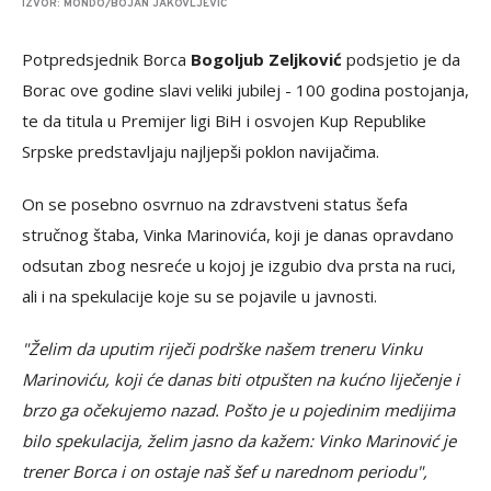
IZVOR: MONDO/BOJAN JAKOVLJEVIĆ
Potpredsjednik Borca
Bogoljub Zeljković
podsjetio je da
Borac ove godine slavi veliki jubilej - 100 godina postojanja,
te da titula u Premijer ligi BiH i osvojen Kup Republike
Srpske predstavljaju najljepši poklon navijačima.
On se posebno osvrnuo na zdravstveni status šefa
stručnog štaba, Vinka Marinovića, koji je danas opravdano
odsutan zbog nesreće u kojoj je izgubio dva prsta na ruci,
ali i na spekulacije koje su se pojavile u javnosti.
"Želim da uputim riječi podrške našem treneru Vinku
Marinoviću, koji će danas biti otpušten na kućno liječenje i
brzo ga očekujemo nazad. Pošto je u pojedinim medijima
bilo spekulacija, želim jasno da kažem: Vinko Marinović je
trener Borca i on ostaje naš šef u narednom periodu",