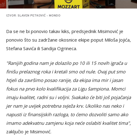
IZVOR: SLAVEN PETKOVIĆ - MONDO
Da se ne bi ponovio takav kiks, predsjednik Misimović je
ponovio što su zadržane okosnice ekipe poput Miloša Jojića,
Stefana Savića ili Sandija Ogrineca.
"Ranijih godina nam je dolazilo po 10 ili 15 novih igrača u
finišu prelaznog roka i kretali smo od nule. Ovaj put smo
htjeli da završimo posao ranije, da ekipa ima mir i jasan
fokus na prvo kolo kvalifikacija za Ligu šampiona. Momci
imaju kvalitet, radni su i voljni. Svakako će biti još pojačanja
jer nam je uvijek potrebna svježa krv. Ukoliko nas neko i
napusti iz finansijskih razloga, to ćemo dozvoliti samo ako
imamo adekvatnu zamjenu koja neće oslabiti kvalitet tima",
zaključio je Misimović.