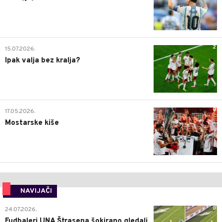
2
15.07.2026.
Ipak valja bez kralja?
0
17.05.2026.
Mostarske kiše
NAVIJAČI
0
24.07.2026.
Fudbaleri UNA Štrasena šokirano gledali