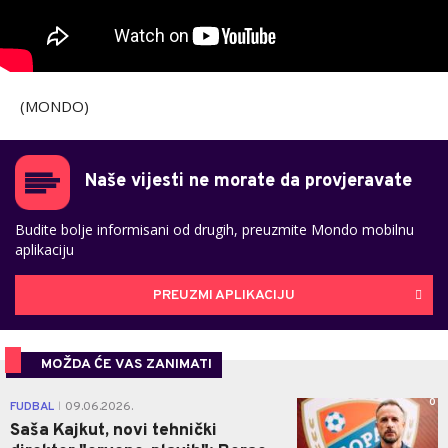
(MONDO)
Naše vijesti ne morate da provjeravate
Budite bolje informisani od drugih, preuzmite Mondo mobilnu
aplikaciju
PREUZMI APLIKACIJU
MOŽDA ĆE VAS ZANIMATI
0
FUDBAL
09.06.2026.
|
Saša Kajkut, novi tehnički