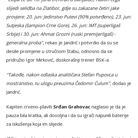
slijedi selidba na Zlatibor, gdje su zakazane četiri jake
provjere: 20. jun: Jedinstvo Putevi (90% potvrđeno), 23. jun:
Sutjeska (šampion Crne Gore), 26. jun: IMT (superligaš
Srbije) i 30. jun: Ahmat Grozni (ruski premijerligaš) -
generalna proba",
rekao je Jandrić i potvrdio da su se
desile promjene u stručnom štabu, odnosno da se
pridružio Igor Mirković, doskorašnji trener BSK-a.
"Takođe, nakon odlaska analitičara Stefan Pupovca u
inostranstvo, tu ulogu preuzima Čedomir Ćulum"
, dodao je
Jandrić.
Kapiten crveno-plavih
Srđan Grahovac
naglasio je da je
pauza bila kratka, ali dovoljna i da su igrači napunili baterije
za iskušenja koja im slijede.