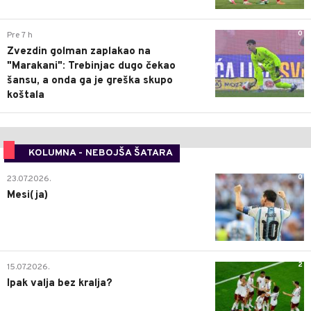
0
Pre 7 h
Zvezdin golman zaplakao na
"Marakani": Trebinjac dugo čekao
šansu, a onda ga je greška skupo
koštala
KOLUMNA - NEBOJŠA ŠATARA
0
23.07.2026.
Mesi(ja)
2
15.07.2026.
Ipak valja bez kralja?