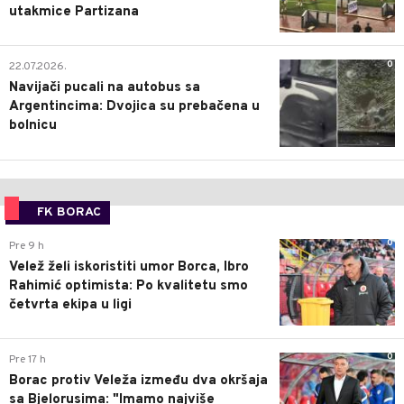
utakmice Partizana
0
22.07.2026.
Navijači pucali na autobus sa
Argentincima: Dvojica su prebačena u
bolnicu
FK BORAC
0
Pre 9 h
Velež želi iskoristiti umor Borca, Ibro
Rahimić optimista: Po kvalitetu smo
četvrta ekipa u ligi
0
Pre 17 h
Borac protiv Veleža između dva okršaja
sa Bjelorusima: "Imamo najviše