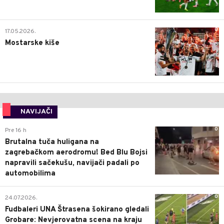
0
17.05.2026.
Mostarske kiše
NAVIJAČI
0
Pre 16 h
Brutalna tuča huligana na
zagrebačkom aerodromu! Bed Blu Bojsi
napravili sačekušu, navijači padali po
automobilima
0
24.07.2026.
Fudbaleri UNA Štrasena šokirano gledali
Grobare: Nevjerovatna scena na kraju