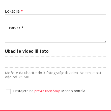
Lokacija
*
Ubacite video ili foto
Možete da ubacite do 3 fotografije ili videa. Ne smije biti
više od 25 MB.
Pristajete na
Mondo portala.
pravila korišćenja