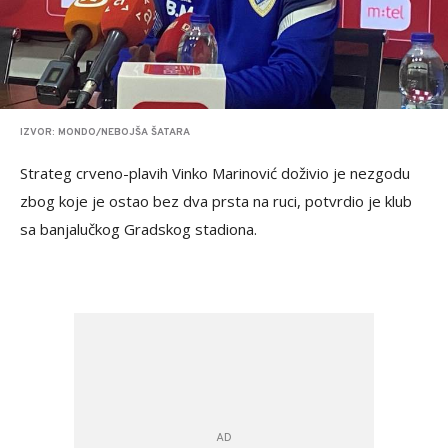
IZVOR: MONDO/NEBOJŠA ŠATARA
Strateg crveno-plavih Vinko Marinović doživio je nezgodu
zbog koje je ostao bez dva prsta na ruci, potvrdio je klub
sa banjalučkog Gradskog stadiona.