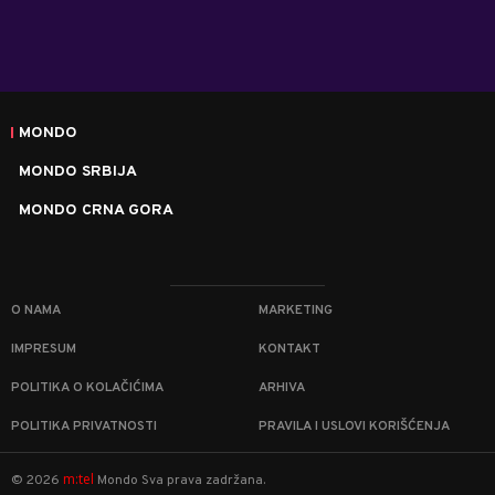
MONDO
MONDO SRBIJA
MONDO CRNA GORA
O NAMA
MARKETING
IMPRESUM
KONTAKT
POLITIKA O KOLAČIĆIMA
ARHIVA
POLITIKA PRIVATNOSTI
PRAVILA I USLOVI KORIŠĆENJA
m:tel
©
2026
Mondo
Sva prava zadržana.