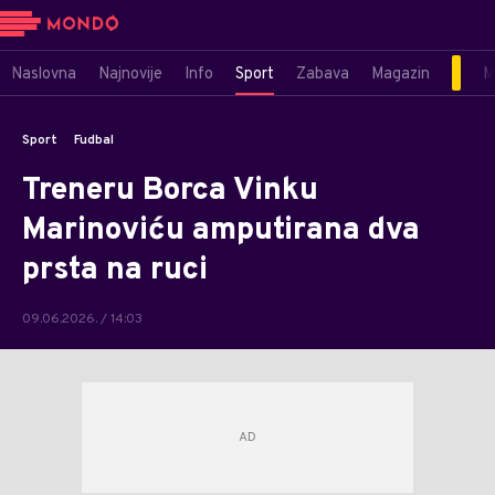
Naslovna
Najnovije
Info
Sport
Zabava
Magazin
M
Sport
Fudbal
Treneru Borca Vinku
Marinoviću amputirana dva
prsta na ruci
09.06.2026. / 14:03