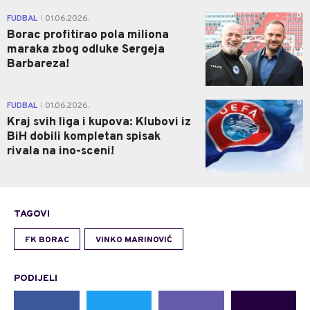
0
FUDBAL
01.06.2026.
|
Borac profitirao pola miliona
maraka zbog odluke Sergeja
Barbareza!
0
FUDBAL
01.06.2026.
|
Kraj svih liga i kupova: Klubovi iz
BiH dobili kompletan spisak
rivala na ino-sceni!
TAGOVI
FK BORAC
VINKO MARINOVIĆ
PODIJELI