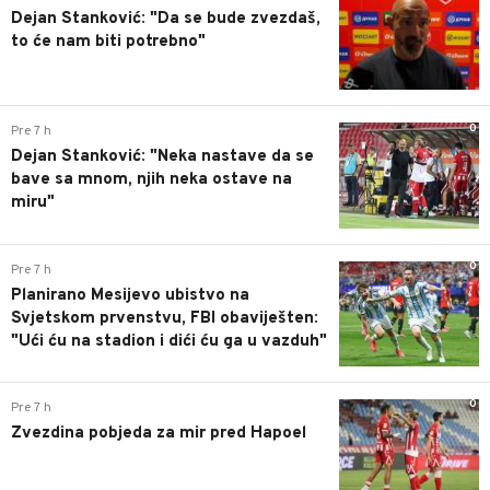
Dejan Stanković: "Da se bude zvezdaš,
to će nam biti potrebno"
0
Pre 7 h
Dejan Stanković: "Neka nastave da se
bave sa mnom, njih neka ostave na
miru"
0
Pre 7 h
Planirano Mesijevo ubistvo na
Svjetskom prvenstvu, FBI obaviješten:
"Ući ću na stadion i dići ću ga u vazduh"
0
Pre 7 h
Zvezdina pobjeda za mir pred Hapoel