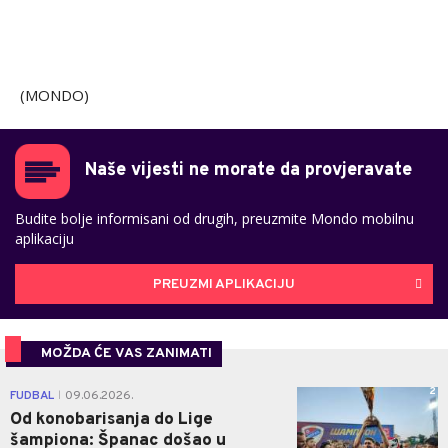
(MONDO)
Naše vijesti ne morate da provjeravate
Budite bolje informisani od drugih, preuzmite Mondo mobilnu
aplikaciju
PREUZMI APLIKACIJU
MOŽDA ĆE VAS ZANIMATI
2
FUDBAL
09.06.2026.
|
Od konobarisanja do Lige
šampiona: Španac došao u