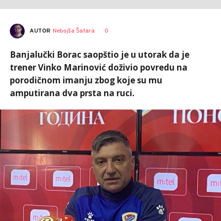
AUTOR
Nebojša Šatara
0
Banjalučki Borac saopštio je u utorak da je
trener Vinko Marinović doživio povredu na
porodičnom imanju zbog koje su mu
amputirana dva prsta na ruci.