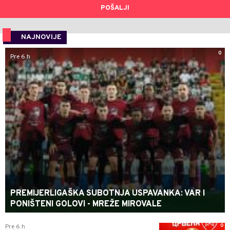
POŠALJI
NAJNOVIJE
0
Pre 6 h
PREMIJERLIGAŠKA SUBOTNJA USPAVANKA: VAR I
PONIŠTENI GOLOVI - MREŽE MIROVALE
0
Pre 6 h