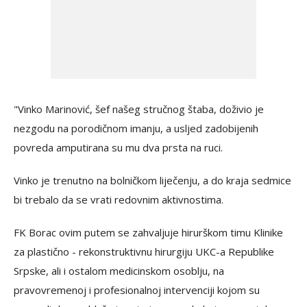
"Vinko Marinović, šef našeg stručnog štaba, doživio je
nezgodu na porodičnom imanju, a usljed zadobijenih
povreda amputirana su mu dva prsta na ruci.
Vinko je trenutno na bolničkom liječenju, a do kraja sedmice
bi trebalo da se vrati redovnim aktivnostima.
FK Borac ovim putem se zahvaljuje hirurškom timu Klinike
za plastično - rekonstruktivnu hirurgiju UKC-a Republike
Srpske, ali i ostalom medicinskom osoblju, na
pravovremenoj i profesionalnoj intervenciji kojom su