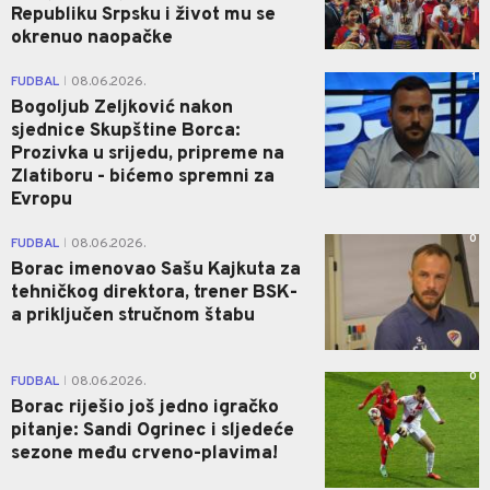
Republiku Srpsku i život mu se
okrenuo naopačke
1
FUDBAL
08.06.2026.
|
Bogoljub Zeljković nakon
sjednice Skupštine Borca:
Prozivka u srijedu, pripreme na
Zlatiboru - bićemo spremni za
Evropu
0
FUDBAL
08.06.2026.
|
Borac imenovao Sašu Kajkuta za
tehničkog direktora, trener BSK-
a priključen stručnom štabu
0
FUDBAL
08.06.2026.
|
Borac riješio još jedno igračko
pitanje: Sandi Ogrinec i sljedeće
sezone među crveno-plavima!