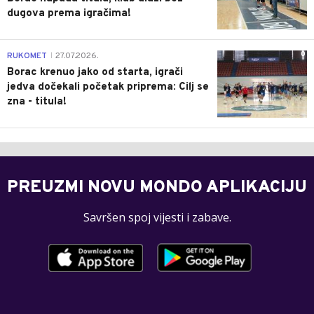
dugova prema igračima!
0
RUKOMET
27.07.2026.
|
Borac krenuo jako od starta, igrači
jedva dočekali početak priprema: Cilj se
zna - titula!
PREUZMI NOVU MONDO APLIKACIJU
Savršen spoj vijesti i zabave.