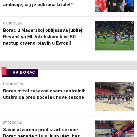
ambicije, cilj je odbrana titule!"
0
07.08.2026.
Borac u Mađarskoj obilježava jubilej:
Revanš sa ML Vitebskom biće 50.
nastup crveno-plavih u Evropi!
RK BORAC
0
05.08.2026.
Borac m:tel zakazao osam kontrolnih
utakmica pred početak nove sezone
0
27.07.2026.
Savić otvoreno pred start sezone:
Borac napada titulu, klub ulazi bez