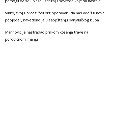
pomogli da se ublaže i saniraju povrede koje su nastale.
Vinko, tvoj Borac ti želi brz oporavak i da nas vodiš u nove
pobjede", navedeno je u saopštenju banjalučkog kluba.
Marinović je nastradao prilikom košenja trave na
porodičnom imanju.