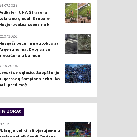
0
24.07.2026.
Fudbaleri UNA Štrasena
šokirano gledali Grobare:
Nevjerovatna scena na k...
0
22.07.2026.
Navijači pucali na autobus sa
Argentincima: Dvojica su
prebačena u bolnicu
1
07.07.2026.
Levski se oglasio: Saopštenje
bugarskog šampiona nekoliko
sati pred meč ...
FK BORAC
0
Pre 1 h
"Ulog je veliki, ali vjerujemo u