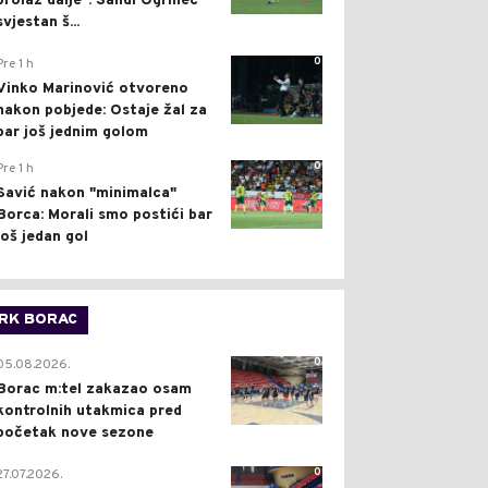
prolaz dalje": Sandi Ogrinec
svjestan š...
0
Pre 1 h
Vinko Marinović otvoreno
nakon pobjede: Ostaje žal za
bar još jednim golom
0
Pre 1 h
Savić nakon "minimalca"
Borca: Morali smo postići bar
još jedan gol
RK BORAC
0
05.08.2026.
Borac m:tel zakazao osam
kontrolnih utakmica pred
početak nove sezone
0
27.07.2026.