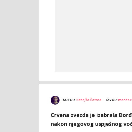
AUTOR
Nebojša Šatara
IZVOR
mondo.r
Crvena zvezda je izabrala Đorđ
nakon njegovog uspješnog vođ