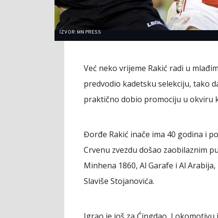
IZVOR: MN PRESS
Već neko vrijeme Rakić radi u mlađim
predvodio kadetsku selekciju, tako da
praktično dobio promociju u okviru k
Đorđe Rakić inače ima 40 godina i po
Crvenu zvezdu došao zaobilaznim pu
Minhena 1860, Al Garafe i Al Arabija,
Slaviše Stojanovića.
Igrao je još za Ćingdao, Lokomotivu 