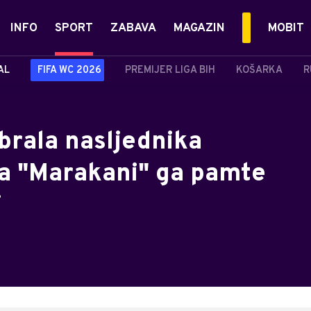
INFO
SPORT
ZABAVA
MAGAZIN
MOBIT
AL
FIFA WC 2026
PREMIJER LIGA BIH
KOŠARKA
R
brala nasljednika
Na "Marakani" ga pamte
i