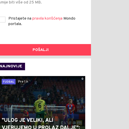
smije biti više od 25 MB.
Pristajete na
pravila korišćenja
Mondo
portala.
POŠALJI
NAJNOVIJE
0
Pre 1 h
FUDBAL
"ULOG JE VELIKI, ALI
VJERUJEMO U PROLAZ DALJE":