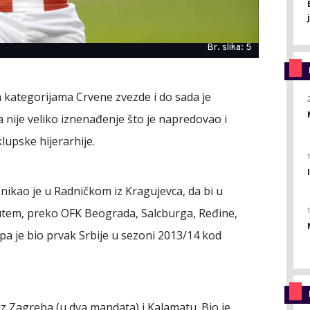
Br. slika: 5
 kategorijama Crvene zvezde i do sada je
 nije veliko iznenađenje što je napredovao i
lupske hijerarhije.
nikao je u Radničkom iz Kragujevca, da bi u
tem, preko OFK Beograda, Salcburga, Ređine,
 pa je bio prvak Srbije u sezoni 2013/14 kod
iz Zagreba (u dva mandata) i Kalamatu. Bio je