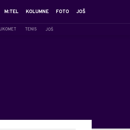
M:TEL
KOLUMNE
FOTO
JOŠ
UKOMET
TENIS
JOŠ