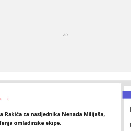
0
s
a Rakića za nasljednika Nenada Milijaša,
enja omladinske ekipe.