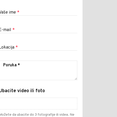
Vaše ime
*
E-mail
*
Lokacija
*
Ubacite video ili foto
Možete da ubacite do 3 fotografije ili videa. Ne