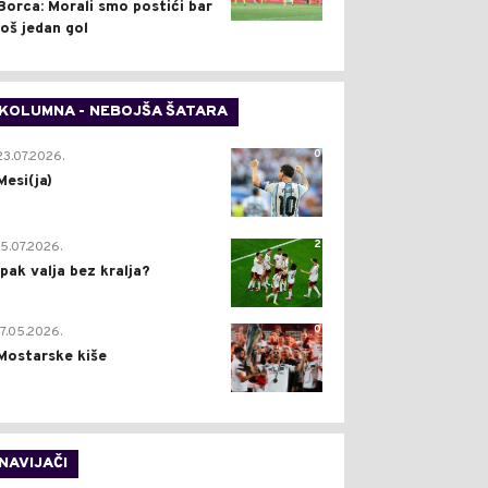
Borca: Morali smo postići bar
još jedan gol
KOLUMNA - NEBOJŠA ŠATARA
0
23.07.2026.
Mesi(ja)
2
15.07.2026.
Ipak valja bez kralja?
0
17.05.2026.
Mostarske kiše
NAVIJAČI