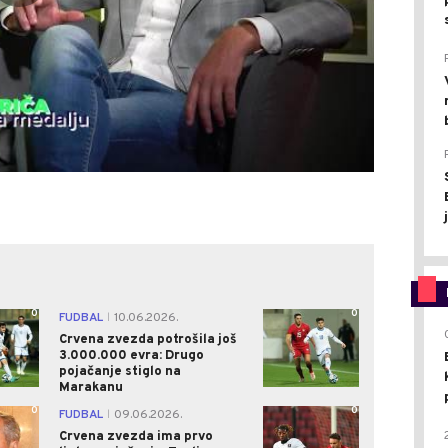
0
0
FUDBAL
10.06.2026.
|
Crvena zvezda potrošila još
3.000.000 evra: Drugo
pojačanje stiglo na
Marakanu
0
0
FUDBAL
09.06.2026.
|
Crvena zvezda ima prvo