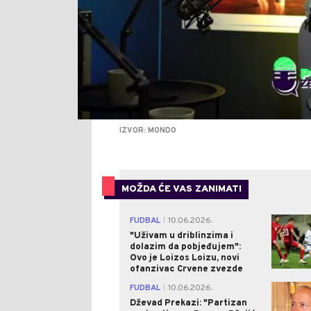
IZVOR: MONDO
MOŽDA ĆE VAS ZANIMATI
FUDBAL
10.06.2026.
|
"Uživam u driblinzima i
dolazim da pobjeđujem":
Ovo je Loizos Loizu, novi
ofanzivac Crvene zvezde
FUDBAL
10.06.2026.
|
Dževad Prekazi: "Partizan