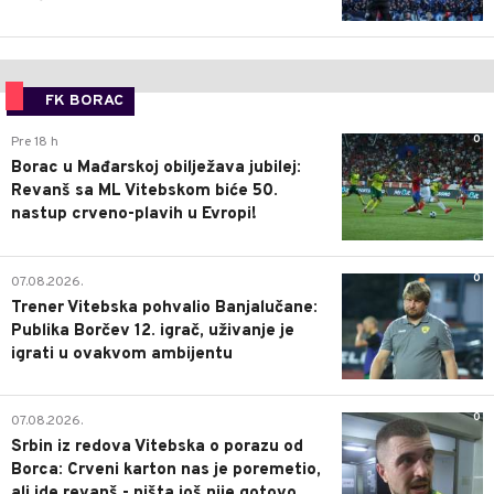
FK BORAC
0
Pre 18 h
Borac u Mađarskoj obilježava jubilej:
Revanš sa ML Vitebskom biće 50.
nastup crveno-plavih u Evropi!
0
07.08.2026.
Trener Vitebska pohvalio Banjalučane:
Publika Borčev 12. igrač, uživanje je
igrati u ovakvom ambijentu
0
07.08.2026.
Srbin iz redova Vitebska o porazu od
Borca: Crveni karton nas je poremetio,
ali ide revanš - ništa još nije gotovo