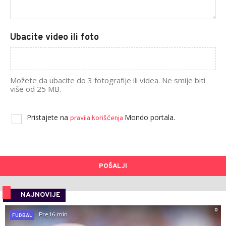
Ubacite video ili foto
Možete da ubacite do 3 fotografije ili videa. Ne smije biti
više od 25 MB.
Pristajete na
Mondo portala.
pravila korišćenja
POŠALJI
NAJNOVIJE
0
Pre 16 min
FUDBAL