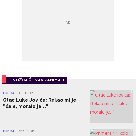
MOŽDA ĆE VAS ZANIMATI
0
FUDBAL
01.11.2019.
|
Otac Luke Jovića: Rekao mi je
"ćale, moralo je..."
0
FUDBAL
31.10.2019.
|