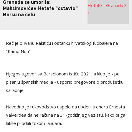
Granada se umorila:
Maksimovićev Hetafe "ostavio"
Barsu na čelu
Reč je o Ivanu Rakitiću i ostanku hrvatskog fudbalera na
"Kamp Nou".
Njegov ugovor sa Barselonom ističe 2021, a klub je - po
pisanju španskih medija - usporio pregovore o produžetku
saradnje.
Navodno je rukovodstvo uspelo da ubdei i trenera Ernesta
Valverdea da ne računa na 31-godišnjeg vezistu, kako bi ga
lakše prodali tokom januara.