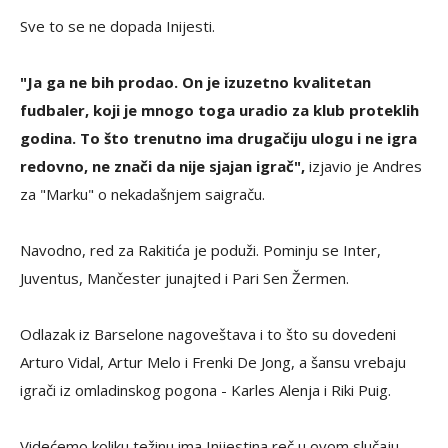
Sve to se ne dopada Inijesti.
"Ja ga ne bih prodao. On je izuzetno kvalitetan
fudbaler, koji je mnogo toga uradio za klub proteklih
godina. To što trenutno ima drugačiju ulogu i ne igra
redovno, ne znači da nije sjajan igrač",
izjavio je Andres
za "Marku" o nekadašnjem saigraču.
Navodno, red za Rakitića je poduži. Pominju se Inter,
Juventus, Mančester junajted i Pari Sen Žermen.
Odlazak iz Barselone nagoveštava i to što su dovedeni
Arturo Vidal, Artur Melo i Frenki De Jong, a šansu vrebaju
igrači iz omladinskog pogona - Karles Alenja i Riki Puig.
Videćemo koliku težinu ima Inijestina reč u ovom slučaju.