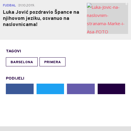
0
FUDBAL
31.10.2019.
|
Luka Jović pozdravio Špance na
njihovom jeziku, osvanuo na
naslovnicama!
TAGOVI
BARSELONA
PRIMERA
PODIJELI