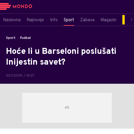
Naslovna
Najnovije
Info
Sport
Zabava
Magazin
M
Sport
Fudbal
Hoće li u Barseloni poslušati
Inijestin savet?
02.11.2019. / 10:37