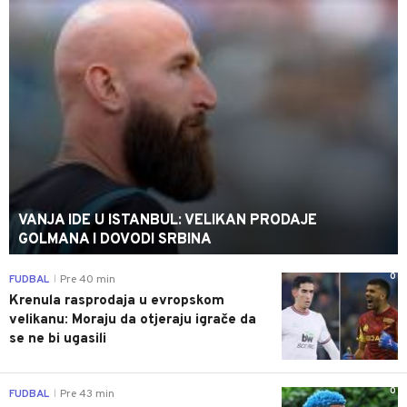
VANJA IDE U ISTANBUL: VELIKAN PRODAJE
GOLMANA I DOVODI SRBINA
0
FUDBAL
Pre 40 min
|
Krenula rasprodaja u evropskom
velikanu: Moraju da otjeraju igrače da
se ne bi ugasili
0
FUDBAL
Pre 43 min
|