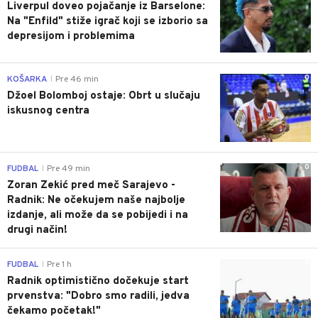
Liverpul doveo pojačanje iz Barselone:
Na "Enfild" stiže igrač koji se izborio sa
depresijom i problemima
0
KOŠARKA
Pre 46 min
|
Džoel Bolomboj ostaje: Obrt u slučaju
iskusnog centra
0
FUDBAL
Pre 49 min
|
Zoran Zekić pred meč Sarajevo -
Radnik: Ne očekujem naše najbolje
izdanje, ali može da se pobijedi i na
drugi način!
0
FUDBAL
Pre 1 h
|
Radnik optimistično dočekuje start
prvenstva: "Dobro smo radili, jedva
čekamo početak!"