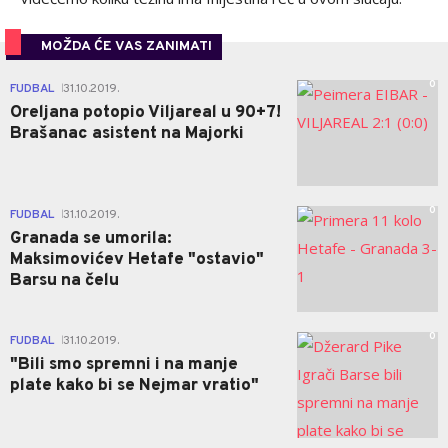
MOŽDA ĆE VAS ZANIMATI
0
FUDBAL
31.10.2019.
|
Oreljana potopio Viljareal u 90+7!
Brašanac asistent na Majorki
0
FUDBAL
31.10.2019.
|
Granada se umorila:
Maksimovićev Hetafe "ostavio"
Barsu na čelu
0
FUDBAL
31.10.2019.
|
"Bili smo spremni i na manje
plate kako bi se Nejmar vratio"