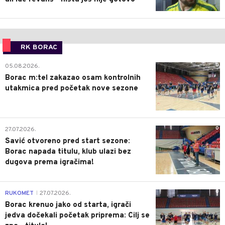
RK BORAC
0
05.08.2026.
Borac m:tel zakazao osam kontrolnih
utakmica pred početak nove sezone
0
27.07.2026.
Savić otvoreno pred start sezone:
Borac napada titulu, klub ulazi bez
dugova prema igračima!
0
RUKOMET
27.07.2026.
|
Borac krenuo jako od starta, igrači
jedva dočekali početak priprema: Cilj se