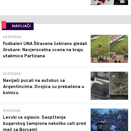
NAVIJAČI
0
24.07.2026.
Fudbaleri UNA Štrasena šokirano gledali
Grobare: Nevjerovatna scena na kraju
utakmice Partizana
0
22.07.2026.
Navijači pucali na autobus sa
Argentincima: Dvojica su prebačena u
bolnicu
1
07.07.2026.
Levski se oglasio: Saopštenje
bugarskog šampiona nekoliko sati pred
meč sa Borcem!