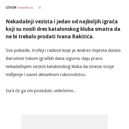
0
IZVOR
mondo.rs
Nekadašnji vezista i jedan od najboljih igrača
koji su nosili dres katalonskog kluba smatra da
ne bi trebalo prodati Ivana Rakitića.
Sve pobede, trofeji i radosti koje je Andres Inijesta doneo
Barseloni tokom igračkih dana sigurno daju pravo
nekadašnjem vezisti katalonskog kluba da iznese svoje
mišljenje i savet aktuelnom rukovodstvu.
Da li će ga oni poslušati, videćemo...