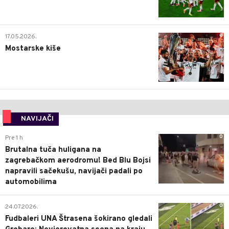
0
17.05.2026.
Mostarske kiše
NAVIJAČI
0
Pre 1 h
Brutalna tuča huligana na
zagrebačkom aerodromu! Bed Blu Bojsi
napravili sačekušu, navijači padali po
automobilima
0
24.07.2026.
Fudbaleri UNA Štrasena šokirano gledali