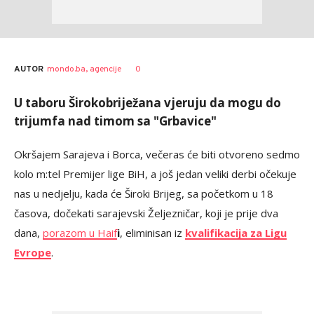
AUTOR
mondo.ba, agencije
0
U taboru Širokobriježana vjeruju da mogu do
trijumfa nad timom sa "Grbavice"
Okršajem Sarajeva i Borca, večeras će biti otvoreno sedmo
kolo m:tel Premijer lige BiH, a još jedan veliki derbi očekuje
nas u nedjelju, kada će Široki Brijeg, sa početkom u 18
časova, dočekati sarajevski Željezničar, koji je prije dva
dana,
porazom u Haif
i
, eliminisan iz
kvalifikacija za Ligu
Evrope
.