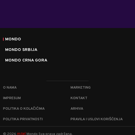
MONDO
MONDO SRBIJA
MONDO CRNA GORA
O NAMA
MARKETING
IMPRESUM
KONTAKT
POLITIKA O KOLAČIĆIMA
ARHIVA
POLITIKA PRIVATNOSTI
PRAVILA I USLOVI KORIŠĆENJA
m:tel
©
2026
Mondo
Sva prava zadržana.