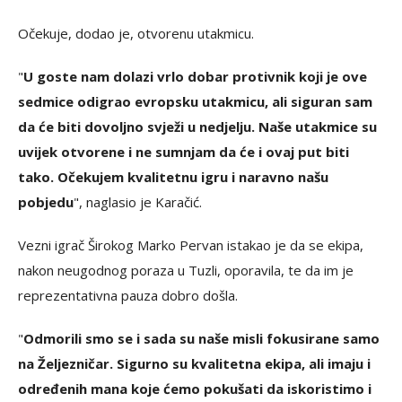
Očekuje, dodao je, otvorenu utakmicu.
"
U goste nam dolazi vrlo dobar protivnik koji je ove
sedmice odigrao evropsku utakmicu, ali siguran sam
da će biti dovoljno svježi u nedjelju. Naše utakmice su
uvijek otvorene i ne sumnjam da će i ovaj put biti
tako. Očekujem kvalitetnu igru i naravno našu
pobjedu
", naglasio je Karačić.
Vezni igrač Širokog Marko Pervan istakao je da se ekipa,
nakon neugodnog poraza u Tuzli, oporavila, te da im je
reprezentativna pauza dobro došla.
"
Odmorili smo se i sada su naše misli fokusirane samo
na Željezničar. Sigurno su kvalitetna ekipa, ali imaju i
određenih mana koje ćemo pokušati da iskoristimo i