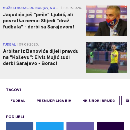
0
MOŽE LI BORAC DO BOD(OV)A U GOSTIMA?
10.09.2020.
|
Jagodića još "peče" Ljubić, ali
povratka nema: Slijedi "draž
fudbala" - derbi sa Sarajevom!
0
FUDBAL
09.09.2020.
|
Arbitar iz Banovića dijeli pravdu
na "Koševu": Elvis Mujić sudi
derbi Sarajevo - Borac!
TAGOVI
FUDBAL
PREMIJER LIGA BIH
NK ŠIROKI BRIJEG
ŠI
PODIJELI