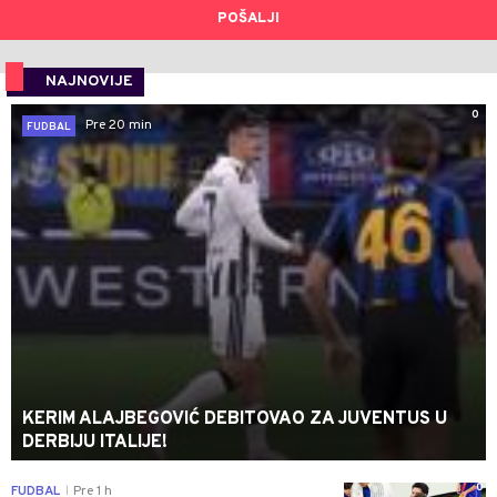
POŠALJI
NAJNOVIJE
0
Pre 20 min
FUDBAL
KERIM ALAJBEGOVIĆ DEBITOVAO ZA JUVENTUS U
DERBIJU ITALIJE!
0
FUDBAL
Pre 1 h
|