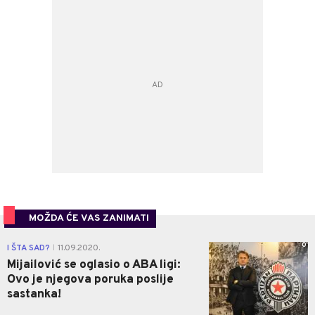
MOŽDA ĆE VAS ZANIMATI
0
I ŠTA SAD?
11.09.2020.
|
Mijailović se oglasio o ABA ligi:
Ovo je njegova poruka poslije
sastanka!