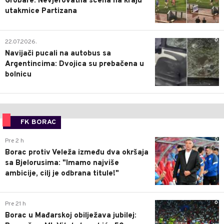
Grobare: Nevjerovatna scena na kraju
utakmice Partizana
0
22.07.2026.
Navijači pucali na autobus sa
Argentincima: Dvojica su prebačena u
bolnicu
FK BORAC
0
Pre 2 h
Borac protiv Veleža između dva okršaja
sa Bjelorusima: "Imamo najviše
ambicije, cilj je odbrana titule!"
0
Pre 21 h
Borac u Mađarskoj obilježava jubilej: