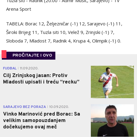
Tuzla siti - Radnik (20.00 - Admir Musić, Sarajevo) - TV
Arena Sport
TABELA: Borac 12, Željezničar (-1) 12, Sarajevo (-1) 11,
Široki Brijeg 11, Tuzla siti 10, Velež 9, Zrinjski (-1) 7,
Sloboda 7, Mladost 7, Radnik 4, Krupa 4, Olimpik (-1) 0.
PROČITAJTE I OVO
0
FUDBAL
11.09.2020.
|
Cilj Zrinjskog jasan: Protiv
Mladosti upisati i treću “recku”
0
SARAJEVO BEZ PORAZA
10.09.2020.
|
Vinko Marinović pred Borac: Sa
velikim samopouzdanjem
dočekujemo ovaj meč