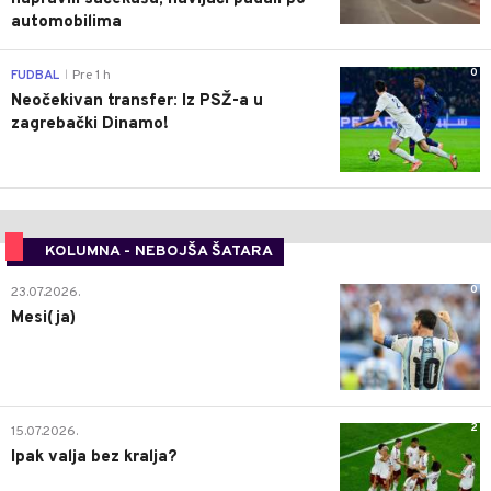
automobilima
0
FUDBAL
Pre 1 h
|
Neočekivan transfer: Iz PSŽ-a u
zagrebački Dinamo!
KOLUMNA - NEBOJŠA ŠATARA
0
23.07.2026.
Mesi(ja)
2
15.07.2026.
Ipak valja bez kralja?