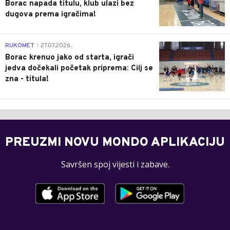
Borac napada titulu, klub ulazi bez
dugova prema igračima!
0
RUKOMET
27.07.2026.
|
Borac krenuo jako od starta, igrači
jedva dočekali početak priprema: Cilj se
zna - titula!
PREUZMI NOVU MONDO APLIKACIJU
Savršen spoj vijesti i zabave.