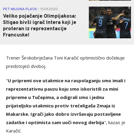
0
PET MILIONA PLATA!
11.09.2020.
|
Veliko pojačanje Olimpijakosa:
Stigao bivši igrač Intera koji je
proteran iz reprezentacije
Francuske!
Trener Širokobriježana Toni Karačić optimistično dočekuje
predstojeći dvoboj.
"
U pripremi ove utakmice na raspolaganju smo imali i
reprezentativnu pauzu koju smo iskoristili za mini
pripreme u Tučepima, a odigrali smo i jednu
prijateljsku utakmicu protiv trećeligaša Zmaja iz
Makarske. Igrači jako dobro izvršavaju postavljene
zadatke i optimista sam uoči novog derbija
", kazao je
Karačić.