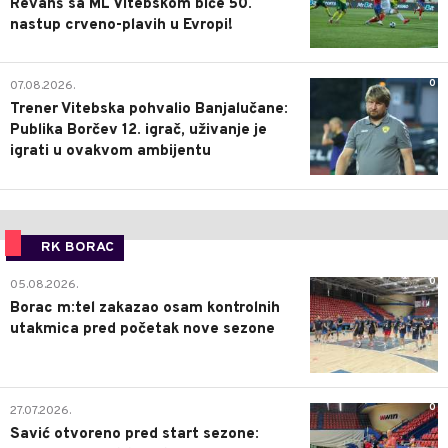
Revanš sa ML Vitebskom biće 50.
nastup crveno-plavih u Evropi!
0
07.08.2026.
Trener Vitebska pohvalio Banjalučane:
Publika Borčev 12. igrač, uživanje je
igrati u ovakvom ambijentu
RK BORAC
0
05.08.2026.
Borac m:tel zakazao osam kontrolnih
utakmica pred početak nove sezone
0
27.07.2026.
Savić otvoreno pred start sezone: