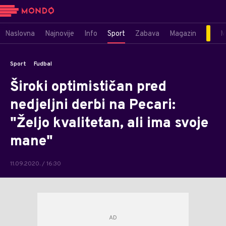
Naslovna
Najnovije
Info
Sport
Zabava
Magazin
M
Sport
Fudbal
Široki optimističan pred
nedjeljni derbi na Pecari:
"Željo kvalitetan, ali ima svoje
mane"
11.09.2020. / 16:30