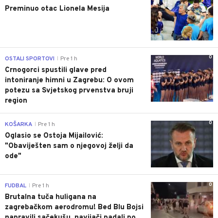
Preminuo otac Lionela Mesija
0
OSTALI SPORTOVI
Pre 1 h
|
Crnogorci spustili glave pred
intoniranje himni u Zagrebu: O ovom
potezu sa Svjetskog prvenstva bruji
region
0
KOŠARKA
Pre 1 h
|
Oglasio se Ostoja Mijailović:
"Obaviješten sam o njegovoj želji da
ode"
0
FUDBAL
Pre 1 h
|
Brutalna tuča huligana na
zagrebačkom aerodromu! Bed Blu Bojsi
napravili sačekušu, navijači padali po