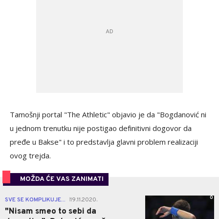
Tamošnji portal "The Athletic" objavio je da "Bogdanović ni
u jednom trenutku nije postigao definitivni dogovor da
pređe u Bakse" i to predstavlja glavni problem realizaciji
ovog trejda.
MOŽDA ĆE VAS ZANIMATI
0
SVE SE KOMPLIKUJE...
19.11.2020.
|
"Nisam smeo to sebi da