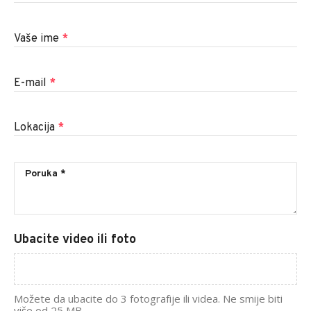
Vaše ime
*
E-mail
*
Lokacija
*
Ubacite video ili foto
Možete da ubacite do 3 fotografije ili videa. Ne smije biti
više od 25 MB.