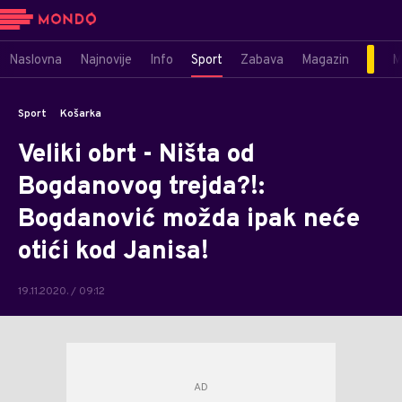
Naslovna
Najnovije
Info
Sport
Zabava
Magazin
M
Sport
Košarka
Veliki obrt - Ništa od
Bogdanovog trejda?!:
Bogdanović možda ipak neće
otići kod Janisa!
19.11.2020. / 09:12