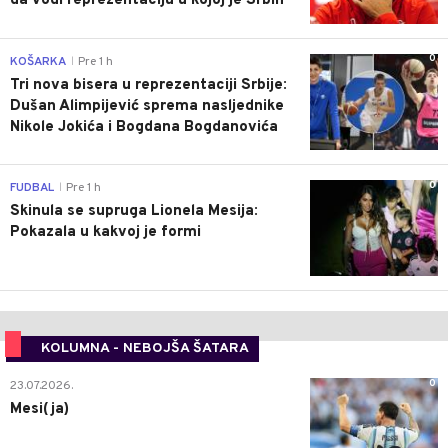
da vodi reprezentaciju u kojoj je Srbin
0
KOŠARKA
Pre 1 h
|
Tri nova bisera u reprezentaciji Srbije:
Dušan Alimpijević sprema nasljednike
Nikole Jokića i Bogdana Bogdanovića
0
FUDBAL
Pre 1 h
|
Skinula se supruga Lionela Mesija:
Pokazala u kakvoj je formi
KOLUMNA - NEBOJŠA ŠATARA
0
23.07.2026.
Mesi(ja)