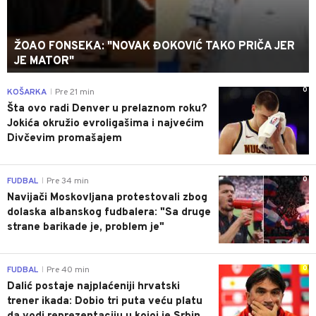
ŽOAO FONSEKA: "NOVAK ĐOKOVIĆ TAKO PRIČA JER
JE MATOR"
0
KOŠARKA
Pre 21 min
|
Šta ovo radi Denver u prelaznom roku?
Jokića okružio evroligašima i najvećim
Divčevim promašajem
0
FUDBAL
Pre 34 min
|
Navijači Moskovljana protestovali zbog
dolaska albanskog fudbalera: "Sa druge
strane barikade je, problem je"
0
FUDBAL
Pre 40 min
|
Dalić postaje najplaćeniji hrvatski
trener ikada: Dobio tri puta veću platu