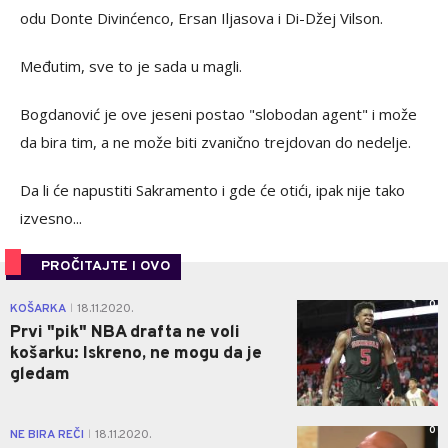
odu Donte Divinćenco, Ersan Iljasova i Di-Džej Vilson.
Međutim, sve to je sada u magli.
Bogdanović je ove jeseni postao "slobodan agent" i može
da bira tim, a ne može biti zvanično trejdovan do nedelje.
Da li će napustiti Sakramento i gde će otići, ipak nije tako
izvesno...
PROČITAJTE I OVO
0
KOŠARKA
18.11.2020.
|
Prvi "pik" NBA drafta ne voli
košarku: Iskreno, ne mogu da je
gledam
0
NE BIRA REČI
18.11.2020.
|