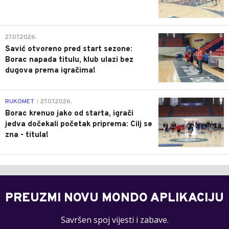
0
27.07.2026.
Savić otvoreno pred start sezone:
Borac napada titulu, klub ulazi bez
dugova prema igračima!
0
RUKOMET
27.07.2026.
|
Borac krenuo jako od starta, igrači
jedva dočekali početak priprema: Cilj se
zna - titula!
PREUZMI NOVU MONDO APLIKACIJU
Savršen spoj vijesti i zabave.