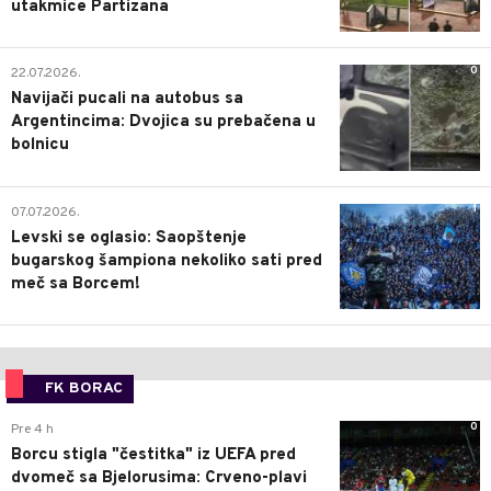
utakmice Partizana
0
22.07.2026.
Navijači pucali na autobus sa
Argentincima: Dvojica su prebačena u
bolnicu
1
07.07.2026.
Levski se oglasio: Saopštenje
bugarskog šampiona nekoliko sati pred
meč sa Borcem!
FK BORAC
0
Pre 4 h
Borcu stigla "čestitka" iz UEFA pred
dvomeč sa Bjelorusima: Crveno-plavi