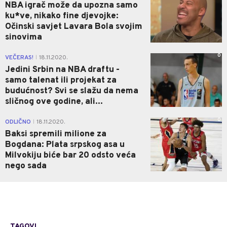
NBA igrač može da upozna samo
ku*ve, nikako fine djevojke:
Očinski savjet Lavara Bola svojim
sinovima
0
VEČERAS!
18.11.2020.
|
Jedini Srbin na NBA draftu -
samo talenat ili projekat za
budućnost? Svi se slažu da nema
sličnog ove godine, ali...
0
ODLIČNO
18.11.2020.
|
Baksi spremili milione za
Bogdana: Plata srpskog asa u
Milvokiju biće bar 20 odsto veća
nego sada
TAGOVI