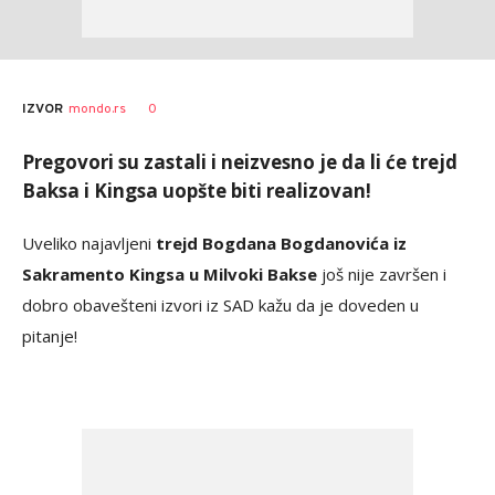
Bojan
AUTOR
0
IZVOR
mondo.rs
Jakovljević
Pregovori su zastali i neizvesno je da li će trejd
Baksa i Kingsa uopšte biti realizovan!
Uveliko najavljeni
trejd Bogdana Bogdanovića iz
Sakramento Kingsa u Milvoki Bakse
još nije završen i
dobro obavešteni izvori iz SAD kažu da je doveden u
pitanje!