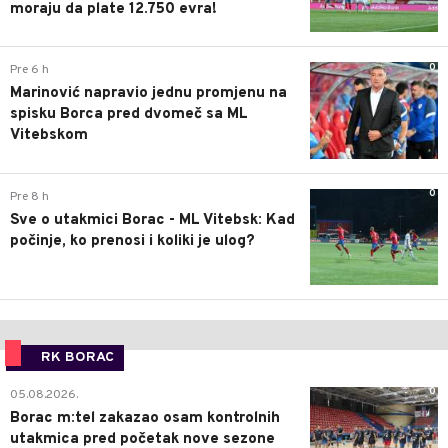
moraju da plate 12.750 evra!
0
Pre 6 h
Marinović napravio jednu promjenu na
spisku Borca pred dvomeč sa ML
Vitebskom
0
Pre 8 h
Sve o utakmici Borac - ML Vitebsk: Kad
počinje, ko prenosi i koliki je ulog?
RK BORAC
0
05.08.2026.
Borac m:tel zakazao osam kontrolnih
utakmica pred početak nove sezone