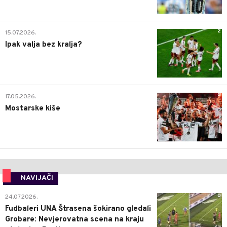
2
15.07.2026.
Ipak valja bez kralja?
0
17.05.2026.
Mostarske kiše
NAVIJAČI
0
24.07.2026.
Fudbaleri UNA Štrasena šokirano gledali
Grobare: Nevjerovatna scena na kraju