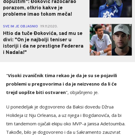
dopustim": Đoković razočarao
porazom, otkrio kakve je
probleme imao tokom meča!
0
SVE IM JE OBJASNIO
19.11.2020.
|
Htio da tuče Đokovića, sad mu se
divi: "On je najbolji teniser u
istoriji i da ne prestigne Federera
i Nadala!"
"
Visoki zvaničnik tima rekao je da je su se pojavili
problemi u pregovorima i da je neizvesno da li će
trejd uopšte biti ostvaren
", objašnjeno je.
U ponedeljak je dogovoreno da Baksi dovedu Džrua
Holideja iz Nju Orleansa, a uz njega i Bogdanovića, da bi
tim tandemom ojačali ekipu oko MVP-a Janisa Adetoumba.
Takođe, bilo je dogovoreno i da u Sakramento zauzvrat