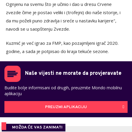
Ognjenu na svemu što je učinio i dao u dresu Crvene
zvezde čime je postao veliki i (trofejni) dio naše istorije, i
da mu poželi puno zdravlja i sreće u nastavku karijere",
navodi se u saopštenju Zvezde.
Kuzmić je već igrao za FMP, kao pozajmljeni igrač 2020.
godine, a sada je potpisao do kraja tekuće sezone.
Naše vijesti ne morate da provjeravate
Budite bolje informisani od drugih, preuzmite Mondo mobilnu
aplikaciju
PREUZMI APLIKACIJU
MOŽDA ĆE VAS ZANIMATI