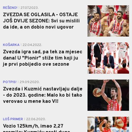
0
REŠENO!
27.07.2023.
|
ZVEZDA SE OGLASILA - OSTAJE
JOŠ DVIJE SEZONE: Svi su mislili
da ide, a on dobio novi ugovor
0
KOŠARKA
22.04.2022.
|
Zvezda igra sad, pa tek za mjesec
dana! U "Pionir" stiže tim koji ju
je prvi pobijedio ove sezone
0
POTPIS!
29.09.2020.
|
Zvezda i Kuzmić nastavljaju dalje
- do 2023. godine: Malo ko bi tako
verovao u mene kao VI!
0
LOŠ PRIMER
22.06.2020.
|
Vozio 125km/h, imao 2,27