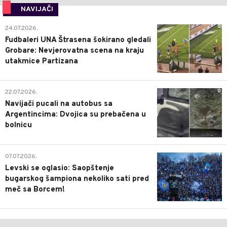
NAVIJAČI
0
24.07.2026.
Fudbaleri UNA Štrasena šokirano gledali
Grobare: Nevjerovatna scena na kraju
utakmice Partizana
0
22.07.2026.
Navijači pucali na autobus sa
Argentincima: Dvojica su prebačena u
bolnicu
1
07.07.2026.
Levski se oglasio: Saopštenje
bugarskog šampiona nekoliko sati pred
meč sa Borcem!