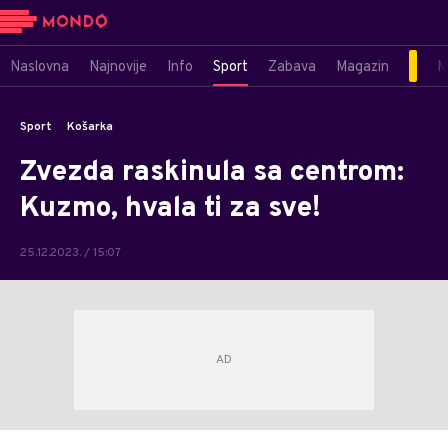
Naslovna
Najnovije
Info
Sport
Zabava
Magazin
M
Sport
Košarka
Zvezda raskinula sa centrom:
Kuzmo, hvala ti za sve!
25.12.2023. / 15:07