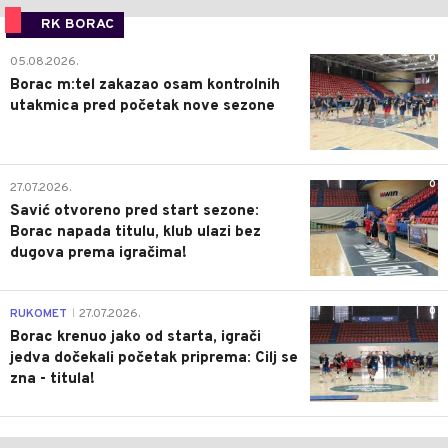
RK BORAC
0
05.08.2026.
Borac m:tel zakazao osam kontrolnih
utakmica pred početak nove sezone
0
27.07.2026.
Savić otvoreno pred start sezone:
Borac napada titulu, klub ulazi bez
dugova prema igračima!
0
RUKOMET
27.07.2026.
|
Borac krenuo jako od starta, igrači
jedva dočekali početak priprema: Cilj se
zna - titula!