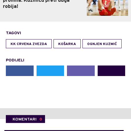
promila: Kuzmiću preti duga
robija!
TAGOVI
KK CRVENA ZVEZDA
KOŠARKA
OGNJEN KUZMIĆ
PODIJELI
KOMENTARI
0