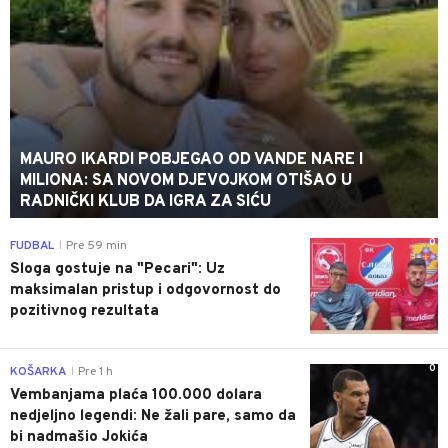
MAURO IKARDI POBJEGAO OD VANDE NARE I
MILIONA: SA NOVOM DJEVOJKOM OTIŠAO U
RADNIČKI KLUB DA IGRA ZA SIĆU
0
FUDBAL
Pre 59 min
|
Sloga gostuje na "Pecari": Uz
maksimalan pristup i odgovornost do
pozitivnog rezultata
0
KOŠARKA
Pre 1 h
|
Vembanjama plaća 100.000 dolara
nedjeljno legendi: Ne žali pare, samo da
bi nadmašio Jokića