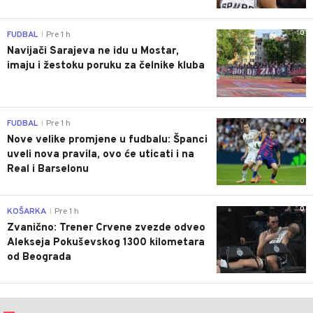
0
FUDBAL
Pre 1 h
|
Navijači Sarajeva ne idu u Mostar,
imaju i žestoku poruku za čelnike kluba
0
FUDBAL
Pre 1 h
|
Nove velike promjene u fudbalu: Španci
uveli nova pravila, ovo će uticati i na
Real i Barselonu
0
KOŠARKA
Pre 1 h
|
Zvanično: Trener Crvene zvezde odveo
Alekseja Pokuševskog 1300 kilometara
od Beograda