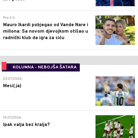
0
Pre 2 h
Mauro Ikardi pobjegao od Vande Nare i
miliona: Sa novom djevojkom otišao u
radnički klub da igra za siću
KOLUMNA - NEBOJŠA ŠATARA
0
23.07.2026.
Mesi(ja)
2
15.07.2026.
Ipak valja bez kralja?