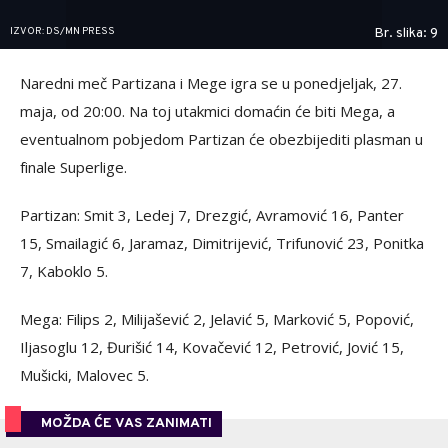
IZVOR: DS/MN PRESS
Br. slika: 9
Naredni meč Partizana i Mege igra se u ponedjeljak, 27.
maja, od 20:00. Na toj utakmici domaćin će biti Mega, a
eventualnom pobjedom Partizan će obezbijediti plasman u
finale Superlige.
Partizan: Smit 3, Ledej 7, Drezgić, Avramović 16, Panter
15, Smailagić 6, Jaramaz, Dimitrijević, Trifunović 23, Ponitka
7, Kaboklo 5.
Mega: Filips 2, Milijašević 2, Jelavić 5, Marković 5, Popović,
Iljasoglu 12, Đurišić 14, Kovačević 12, Petrović, Jović 15,
Mušicki, Malovec 5.
MOŽDA ĆE VAS ZANIMATI