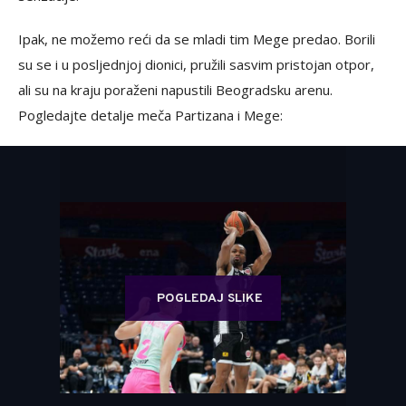
Ipak, ne možemo reći da se mladi tim Mege predao. Borili
su se i u posljednjoj dionici, pružili sasvim pristojan otpor,
ali su na kraju poraženi napustili Beogradsku arenu.
Pogledajte detalje meča Partizana i Mege:
POGLEDAJ SLIKE