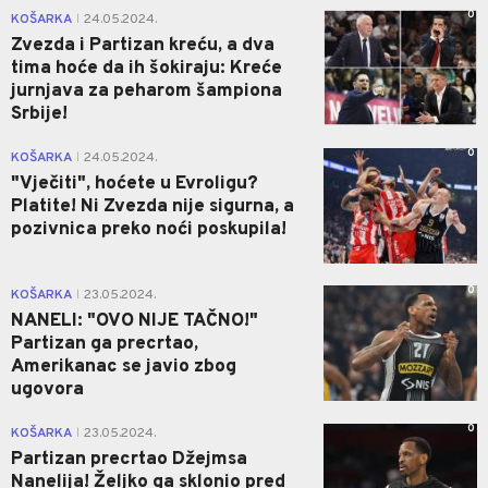
0
KOŠARKA
24.05.2024.
|
Zvezda i Partizan kreću, a dva
tima hoće da ih šokiraju: Kreće
jurnjava za peharom šampiona
Srbije!
0
KOŠARKA
24.05.2024.
|
"Vječiti", hoćete u Evroligu?
Platite! Ni Zvezda nije sigurna, a
pozivnica preko noći poskupila!
0
KOŠARKA
23.05.2024.
|
NANELI: "OVO NIJE TAČNO!"
Partizan ga precrtao,
Amerikanac se javio zbog
ugovora
0
KOŠARKA
23.05.2024.
|
Partizan precrtao Džejmsa
Nanelija! Željko ga sklonio pred