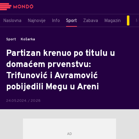
Naslovna
Najnovije
Info
Sport
Zabava
Magazin
M
Sport
Košarka
Partizan krenuo po titulu u
domaćem prvenstvu:
Trifunović i Avramović
pobijedili Megu u Areni
24.05.2024. / 20:28