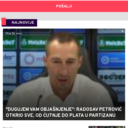
POŠALJI
NAJNOVIJE
0
Pre 16 min
"DUGUJEM VAM OBJAŠNJENJE": RADOSAV PETROVIĆ
OTKRIO SVE, OD ĆUTNJE DO PLATA U PARTIZANU
0