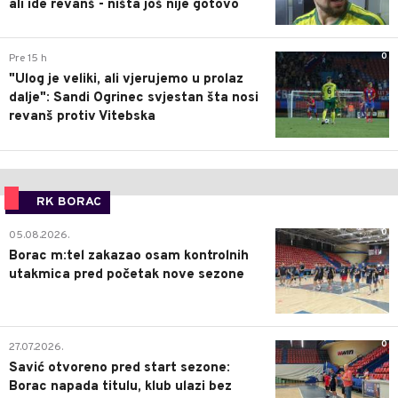
ali ide revanš - ništa još nije gotovo
0
Pre 15 h
"Ulog je veliki, ali vjerujemo u prolaz
dalje": Sandi Ogrinec svjestan šta nosi
revanš protiv Vitebska
RK BORAC
0
05.08.2026.
Borac m:tel zakazao osam kontrolnih
utakmica pred početak nove sezone
0
27.07.2026.
Savić otvoreno pred start sezone:
Borac napada titulu, klub ulazi bez