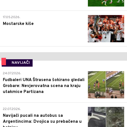
0
17.05.2026.
Mostarske kiše
NAVIJAČI
0
24.07.2026.
Fudbaleri UNA Štrasena šokirano gledali
Grobare: Nevjerovatna scena na kraju
utakmice Partizana
0
22.07.2026.
Navijači pucali na autobus sa
Argentincima: Dvojica su prebačena u