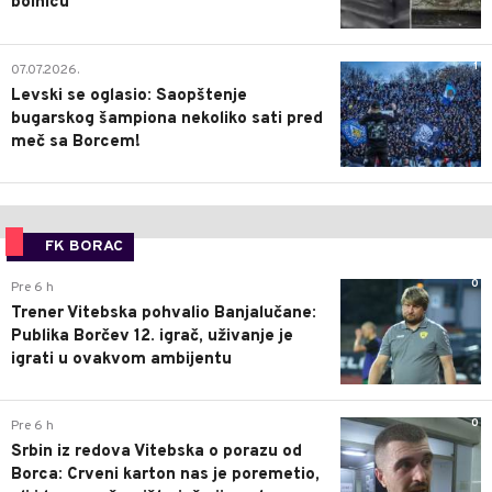
bolnicu
1
07.07.2026.
Levski se oglasio: Saopštenje
bugarskog šampiona nekoliko sati pred
meč sa Borcem!
FK BORAC
0
Pre 6 h
Trener Vitebska pohvalio Banjalučane:
Publika Borčev 12. igrač, uživanje je
igrati u ovakvom ambijentu
0
Pre 6 h
Srbin iz redova Vitebska o porazu od
Borca: Crveni karton nas je poremetio,