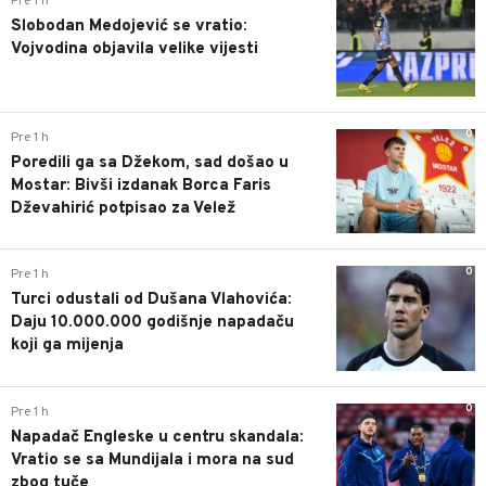
Pre 1 h
Slobodan Medojević se vratio:
Vojvodina objavila velike vijesti
0
Pre 1 h
Poredili ga sa Džekom, sad došao u
Mostar: Bivši izdanak Borca Faris
Dževahirić potpisao za Velež
0
Pre 1 h
Turci odustali od Dušana Vlahovića:
Daju 10.000.000 godišnje napadaču
koji ga mijenja
0
Pre 1 h
Napadač Engleske u centru skandala:
Vratio se sa Mundijala i mora na sud
zbog tuče