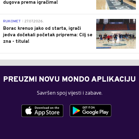
dugova prema igračima!
0
RUKOMET
27.07.2026.
|
Borac krenuo jako od starta, igrači
jedva dočekali početak priprema: Cilj se
zna - titula!
PREUZMI NOVU MONDO APLIKACIJU
Savršen spoj vijesti i zabave.