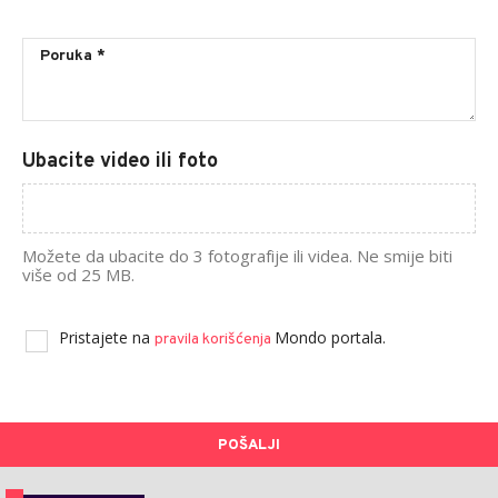
Ubacite video ili foto
Možete da ubacite do 3 fotografije ili videa. Ne smije biti
više od 25 MB.
Pristajete na
Mondo portala.
pravila korišćenja
POŠALJI