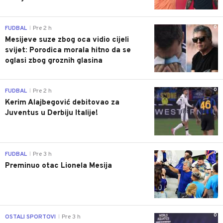
0
FUDBAL
Pre 2 h
|
Mesijeve suze zbog oca vidio cijeli
svijet: Porodica morala hitno da se
oglasi zbog groznih glasina
0
FUDBAL
Pre 2 h
|
Kerim Alajbegović debitovao za
Juventus u Derbiju Italije!
0
FUDBAL
Pre 3 h
|
Preminuo otac Lionela Mesija
0
OSTALI SPORTOVI
Pre 3 h
|