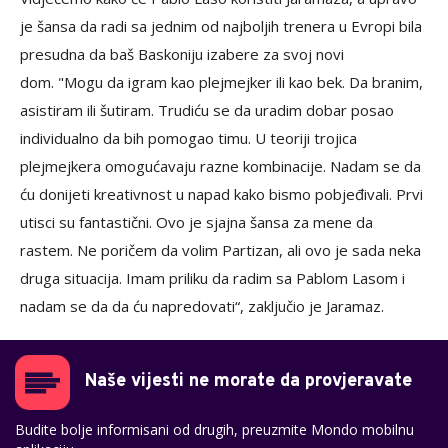
je šansa da radi sa jednim od najboljih trenera u Evropi bila
presudna da baš Baskoniju izabere za svoj novi
dom. "Mogu da igram kao plejmejker ili kao bek. Da branim,
asistiram ili šutiram. Trudiću se da uradim dobar posao
individualno da bih pomogao timu. U teoriji trojica
plejmejkera omogućavaju razne kombinacije. Nadam se da
ću donijeti kreativnost u napad kako bismo pobjeđivali. Prvi
utisci su fantastični. Ovo je sjajna šansa za mene da
rastem. Ne poričem da volim Partizan, ali ovo je sada neka
druga situacija. Imam priliku da radim sa Pablom Lasom i
nadam se da da ću napredovati“, zaključio je Jaramaz.
Naše vijesti ne morate da provjeravate
Budite bolje informisani od drugih, preuzmite Mondo mobilnu