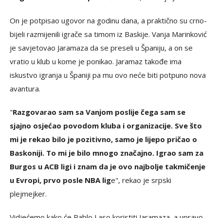
On je potpisao ugovor na godinu dana, a praktično su crno-
bijeli razmijenili igrače sa timom iz Baskije. Vanja Marinković
je savjetovao Jaramaza da se preseli u Španiju, a on se
vratio u klub u kome je ponikao. Jaramaz takođe ima
iskustvo igranja u Španiji pa mu ovo neće biti potpuno nova
avantura.
"
Razgovarao sam sa Vanjom poslije čega sam se
sjajno osjećao povodom kluba i organizacije. Sve što
mi je rekao bilo je pozitivno, samo je lijepo pričao o
Baskoniji. To mi je bilo mnogo značajno. Igrao sam za
Burgos u ACB ligi i znam da je ovo najbolje takmičenje
u Evropi, prvo posle NBA lig
e", rekao je srpski
plejmejker.
Vidjećemo kako će Pablo Laso koristiti Jaramaza, a upravo