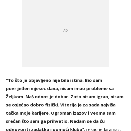
"To što je objavljeno nije bila istina. Bio sam
povrijeđen mjesec dana, nisam imao probleme sa
Željkom. Naš odnos je dobar. Zato nisam igrao, nisam
se osjećao dobro fizički. Vitorija je za sada najviša
tačka moje karijere. Ogroman izazov i veoma sam
srećan što sam ga prihvatio. Nadam se da ću
odgovoriti zadatku i pomoći klubu
", rekao je Jaramaz.