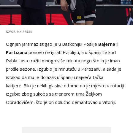
IZVOR: MN PRESS
Ognjen Jaramaz stigao je u Baskoniju! Poslije
Bajerna i
Partizana
ponovo će igrati Evroligu, a u Španiji će kod
Pabla Lasa tražiti mnogo više minuta nego što ih je imao
prošle sezone. Izgubio je minutažu u Partizanu, a sada je
istakao da mu je dolazak u Španiju najveća tačka
karijere. Bilo je nekih glasina o tome da je mjesto u rotaciji
izgubio zbog sukoba sa trenerom tima Željkom
Obradovićem, što je on odlučno demantovao u Vitoriji.