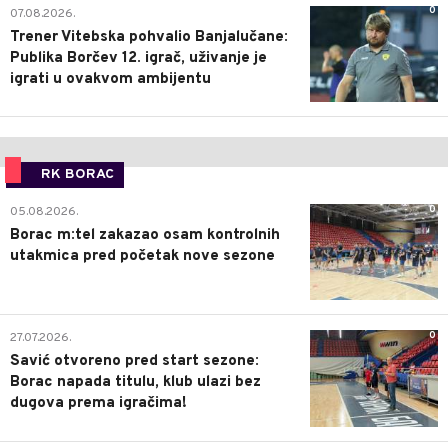
0
07.08.2026.
Trener Vitebska pohvalio Banjalučane:
Publika Borčev 12. igrač, uživanje je
igrati u ovakvom ambijentu
RK BORAC
0
05.08.2026.
Borac m:tel zakazao osam kontrolnih
utakmica pred početak nove sezone
0
27.07.2026.
Savić otvoreno pred start sezone:
Borac napada titulu, klub ulazi bez
dugova prema igračima!