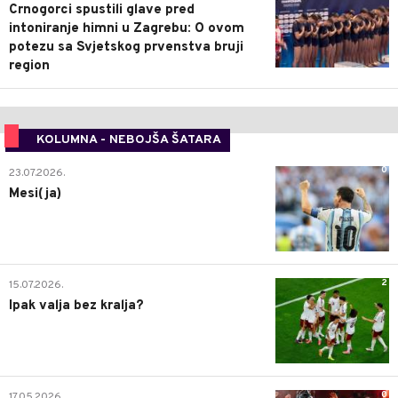
Crnogorci spustili glave pred
intoniranje himni u Zagrebu: O ovom
potezu sa Svjetskog prvenstva bruji
region
KOLUMNA - NEBOJŠA ŠATARA
0
23.07.2026.
Mesi(ja)
2
15.07.2026.
Ipak valja bez kralja?
0
17.05.2026.