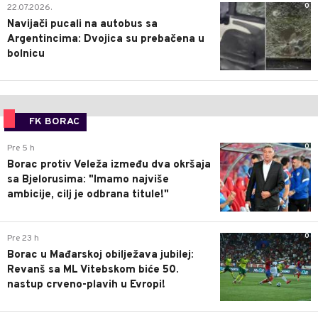
0
22.07.2026.
Navijači pucali na autobus sa
Argentincima: Dvojica su prebačena u
bolnicu
FK BORAC
0
Pre 5 h
Borac protiv Veleža između dva okršaja
sa Bjelorusima: "Imamo najviše
ambicije, cilj je odbrana titule!"
0
Pre 23 h
Borac u Mađarskoj obilježava jubilej:
Revanš sa ML Vitebskom biće 50.
nastup crveno-plavih u Evropi!