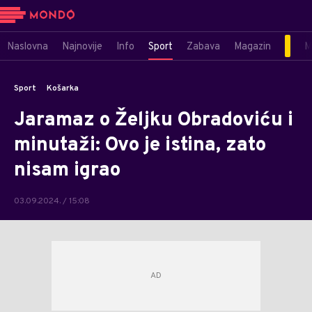
Naslovna
Najnovije
Info
Sport
Zabava
Magazin
M
Sport
Košarka
Jaramaz o Željku Obradoviću i
minutaži: Ovo je istina, zato
nisam igrao
03.09.2024. / 15:08