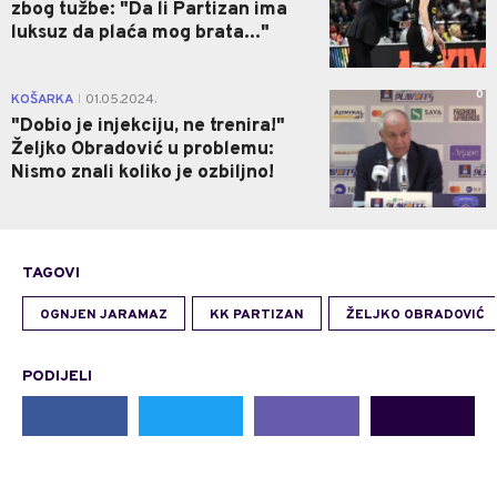
zbog tužbe: "Da li Partizan ima
luksuz da plaća mog brata..."
0
KOŠARKA
01.05.2024.
|
"Dobio je injekciju, ne trenira!"
Željko Obradović u problemu:
Nismo znali koliko je ozbiljno!
TAGOVI
OGNJEN JARAMAZ
KK PARTIZAN
ŽELJKO OBRADOVIĆ
PODIJELI