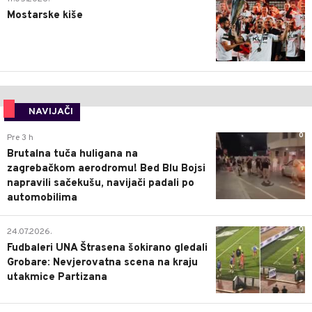
Mostarske kiše
NAVIJAČI
0
Pre 3 h
Brutalna tuča huligana na
zagrebačkom aerodromu! Bed Blu Bojsi
napravili sačekušu, navijači padali po
automobilima
0
24.07.2026.
Fudbaleri UNA Štrasena šokirano gledali
Grobare: Nevjerovatna scena na kraju
utakmice Partizana