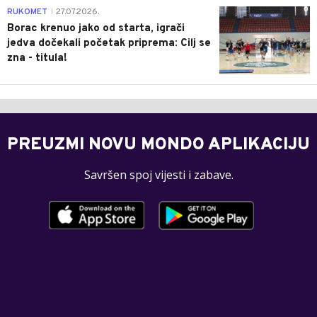
0
RUKOMET
27.07.2026.
|
Borac krenuo jako od starta, igrači
jedva dočekali početak priprema: Cilj se
zna - titula!
PREUZMI NOVU MONDO APLIKACIJU
Savršen spoj vijesti i zabave.