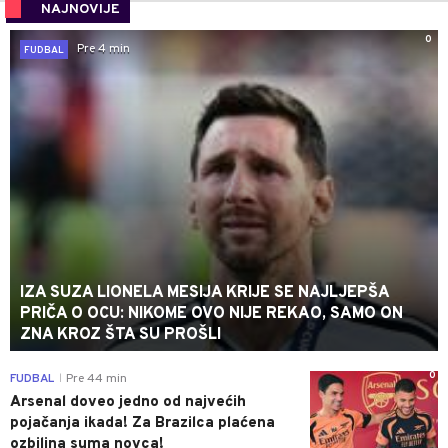
NAJNOVIJE
0
Pre 4 min
FUDBAL
IZA SUZA LIONELA MESIJA KRIJE SE NAJLJEPŠA
PRIČA O OCU: NIKOME OVO NIJE REKAO, SAMO ON
ZNA KROZ ŠTA SU PROŠLI
0
FUDBAL
Pre 44 min
|
Arsenal doveo jedno od najvećih
pojačanja ikada! Za Brazilca plaćena
ozbiljna suma novca!