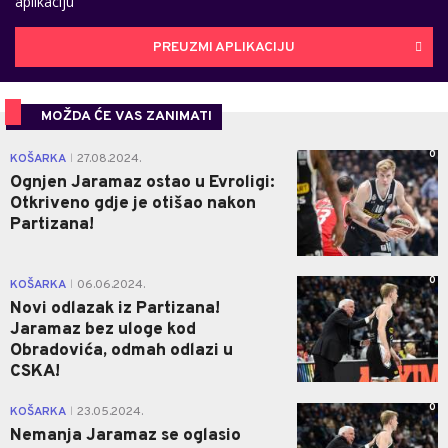
aplikaciju
PREUZMI APLIKACIJU
MOŽDA ĆE VAS ZANIMATI
0
KOŠARKA
27.08.2024.
|
Ognjen Jaramaz ostao u Evroligi:
Otkriveno gdje je otišao nakon
Partizana!
0
KOŠARKA
06.06.2024.
|
Novi odlazak iz Partizana!
Jaramaz bez uloge kod
Obradovića, odmah odlazi u
CSKA!
0
KOŠARKA
23.05.2024.
|
Nemanja Jaramaz se oglasio