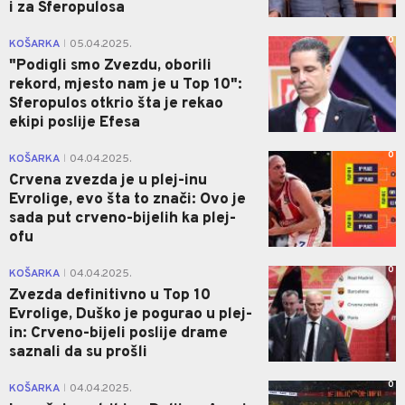
i za Sferopulosa
0
KOŠARKA
05.04.2025.
|
"Podigli smo Zvezdu, oborili
rekord, mjesto nam je u Top 10":
Sferopulos otkrio šta je rekao
ekipi poslije Efesa
0
KOŠARKA
04.04.2025.
|
Crvena zvezda je u plej-inu
Evrolige, evo šta to znači: Ovo je
sada put crveno-bijelih ka plej-
ofu
0
KOŠARKA
04.04.2025.
|
Zvezda definitivno u Top 10
Evrolige, Duško je pogurao u plej-
in: Crveno-bijeli poslije drame
saznali da su prošli
0
KOŠARKA
04.04.2025.
|