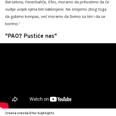
Barselona, Fenerbahče, Efes, moramo da prihvatimo da će
sudije uvijek njima biti naklonjene. Ne smijemo zbog toga
da gubimo kompas, već moramo da živimo sa tim i da se
borimo."
"PAO? Pustiće nas"
Crvena zvezda Efes highlights