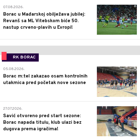
0
07.08.2026.
Borac u Mađarskoj obilježava jubilej:
Revanš sa ML Vitebskom biće 50.
nastup crveno-plavih u Evropi!
RK BORAC
0
05.08.2026.
Borac m:tel zakazao osam kontrolnih
utakmica pred početak nove sezone
0
27.07.2026.
Savić otvoreno pred start sezone:
Borac napada titulu, klub ulazi bez
dugova prema igračima!