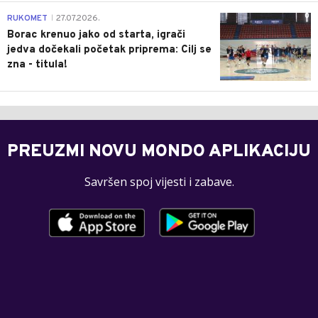
0
RUKOMET
27.07.2026.
|
Borac krenuo jako od starta, igrači
jedva dočekali početak priprema: Cilj se
zna - titula!
PREUZMI NOVU MONDO APLIKACIJU
Savršen spoj vijesti i zabave.