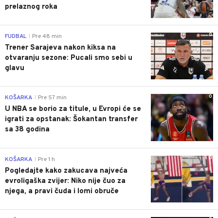
prelaznog roka
0
FUDBAL
Pre 48 min
|
Trener Sarajeva nakon kiksa na
otvaranju sezone: Pucali smo sebi u
glavu
0
KOŠARKA
Pre 57 min
|
U NBA se borio za titule, u Evropi će se
igrati za opstanak: Šokantan transfer
sa 38 godina
0
KOŠARKA
Pre 1 h
|
Pogledajte kako zakucava najveća
evroligaška zvijer: Niko nije čuo za
njega, a pravi čuda i lomi obruče