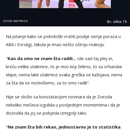
IZVOR: MN PRESS
Br. slika: 15
Na pitanje kako se psihološki vratiti poslije serije poraza u
ABA i Evroligi, Nikola je imao nešto oštriju reakciju.
"
Kao da smo ne znam šta radili...
Ide sad taj plej-in,
kreću velike utakmice, to je nivo koji želimo, to su vrhunske
ekipe, nema lake utakmice svaka greška se kažnjava, nema
za šta da se motivišemo, za to smo radili".
Nije se složio sa konstatacijom novinara da je Zvezda
nekoliko mečeva izgubila u posljednjim momentima i da je
dozvolila da joj se pobjeda izmigolji tako.
"
Ne znam šta bih rekao, jednostavno je to statistika
.