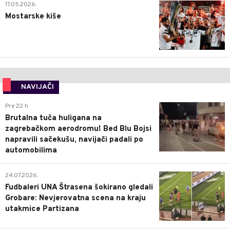
0
17.05.2026.
Mostarske kiše
NAVIJAČI
0
Pre 22 h
Brutalna tuča huligana na
zagrebačkom aerodromu! Bed Blu Bojsi
napravili sačekušu, navijači padali po
automobilima
0
24.07.2026.
Fudbaleri UNA Štrasena šokirano gledali
Grobare: Nevjerovatna scena na kraju
utakmice Partizana