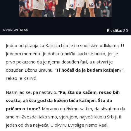
IZVOR: MN PRESS
Br. slika: 20
Jedno od pitanja za Kalinića bilo je i o sudijskim odlukama. U
jednom momentu je dobio tehničku kada se bunio, jer je
prvo pokazano da je njemu dosuđen faul, a u stvari je
dosuđen Džonu Braunu. "
Ti hoćeš da ja budem kažnjen
?",
rekao je Kalinić.
Nasmijao se, pa nastavio. "
Pa, šta da kažem, rekao bih
svašta, ali šta god da kažem biću kažnjen. Šta da
pričam o tome?
Moramo da živimo sa tim, da shvatimo da
smo mi Zvezda. Iako smo, vjerujem, najveći klub u Srbiji, ili
jedan od dva najveća. U okviru Evrolige nismo Real,