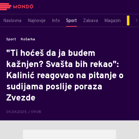
Naslovna
Najnovije
Info
Sport
Zabava
Magazin
M
Sport
Košarka
"Ti hoćeš da ja budem
kažnjen? Svašta bih rekao":
Kalinić reagovao na pitanje o
sudijama poslije poraza
Zvezde
05.04.2025. / 09:38