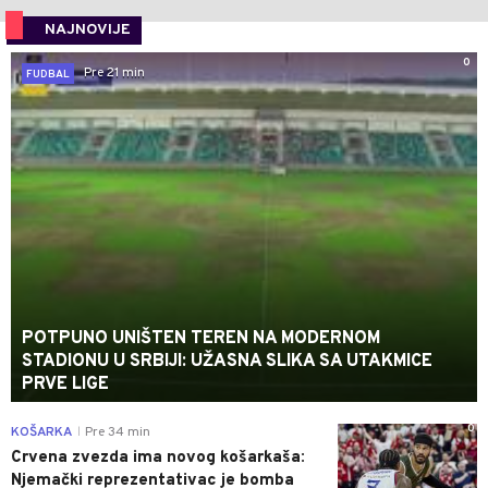
NAJNOVIJE
0
Pre 21 min
FUDBAL
POTPUNO UNIŠTEN TEREN NA MODERNOM
STADIONU U SRBIJI: UŽASNA SLIKA SA UTAKMICE
PRVE LIGE
0
KOŠARKA
Pre 34 min
|
Crvena zvezda ima novog košarkaša:
Njemački reprezentativac je bomba