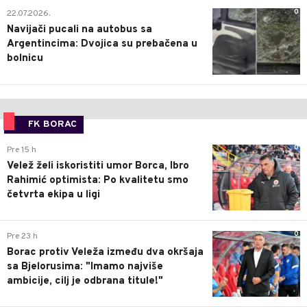
0
22.07.2026.
Navijači pucali na autobus sa
Argentincima: Dvojica su prebačena u
bolnicu
FK BORAC
0
Pre 15 h
Velež želi iskoristiti umor Borca, Ibro
Rahimić optimista: Po kvalitetu smo
četvrta ekipa u ligi
0
Pre 23 h
Borac protiv Veleža između dva okršaja
sa Bjelorusima: "Imamo najviše
ambicije, cilj je odbrana titule!"