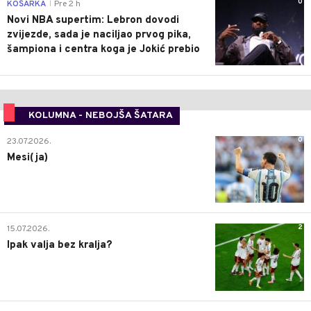
0
KOŠARKA
Pre 2 h
|
Novi NBA supertim: Lebron dovodi
zvijezde, sada je naciljao prvog pika,
šampiona i centra koga je Jokić prebio
KOLUMNA - NEBOJŠA ŠATARA
0
23.07.2026.
Mesi(ja)
2
15.07.2026.
Ipak valja bez kralja?