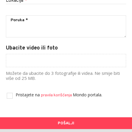
Lokacija
*
Ubacite video ili foto
Možete da ubacite do 3 fotografije ili videa. Ne smije biti
više od 25 MB.
Pristajete na
Mondo portala.
pravila korišćenja
POŠALJI