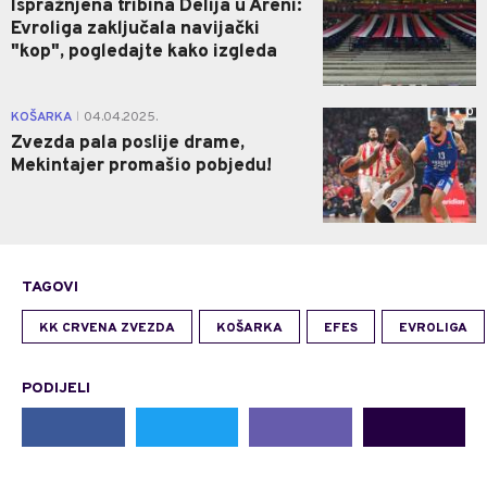
Ispražnjena tribina Delija u Areni:
Evroliga zaključala navijački
"kop", pogledajte kako izgleda
0
KOŠARKA
04.04.2025.
|
Zvezda pala poslije drame,
Mekintajer promašio pobjedu!
TAGOVI
KK CRVENA ZVEZDA
KOŠARKA
EFES
EVROLIGA
PODIJELI