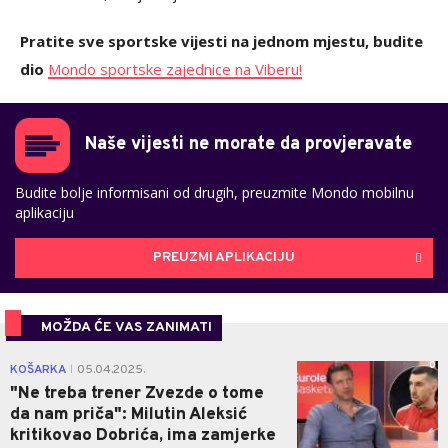
Pratite sve sportske vijesti na jednom mjestu, budite
dio
Mondo sportske zajednice na Viberu!
Naše vijesti ne morate da provjeravate
Budite bolje informisani od drugih, preuzmite Mondo mobilnu
aplikaciju
PREUZMI APLIKACIJU
MOŽDA ĆE VAS ZANIMATI
0
KOŠARKA
05.04.2025.
|
"Ne treba trener Zvezde o tome
da nam priča": Milutin Aleksić
kritikovao Dobrića, ima zamjerke