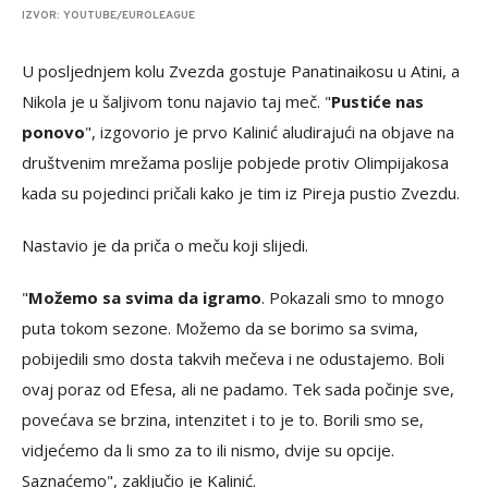
IZVOR: YOUTUBE/EUROLEAGUE
U posljednjem kolu Zvezda gostuje Panatinaikosu u Atini, a
Nikola je u šaljivom tonu najavio taj meč. "
Pustiće nas
ponovo
", izgovorio je prvo Kalinić aludirajući na objave na
društvenim mrežama poslije pobjede protiv Olimpijakosa
kada su pojedinci pričali kako je tim iz Pireja pustio Zvezdu.
Nastavio je da priča o meču koji slijedi.
"
Možemo sa svima da igramo
. Pokazali smo to mnogo
puta tokom sezone. Možemo da se borimo sa svima,
pobijedili smo dosta takvih mečeva i ne odustajemo. Boli
ovaj poraz od Efesa, ali ne padamo. Tek sada počinje sve,
povećava se brzina, intenzitet i to je to. Borili smo se,
vidjećemo da li smo za to ili nismo, dvije su opcije.
Saznaćemo", zaključio je Kalinić.