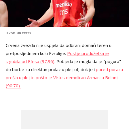
IZVOR: MN PRESS
Crvena zvezda nije uspjela da odbrani domaći teren u
pretposljednjem kolu Evrolige.
Poslije produžetka je
izgubila od Efesa (97:96)
. Pobjeda je mogla da je "pogura"
do borbe za direktan prolaz u plej-of, dok je i
pored poraza
prošla u plej-in pošto je Virtus demolirao Armani u Bolonji
(90:70).