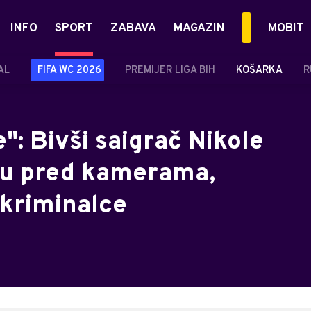
INFO
SPORT
ZABAVA
MAGAZIN
MOBIT
AL
FIFA WC 2026
PREMIJER LIGA BIH
KOŠARKA
R
": Bivši saigrač Nikole
šu pred kamerama,
kriminalce