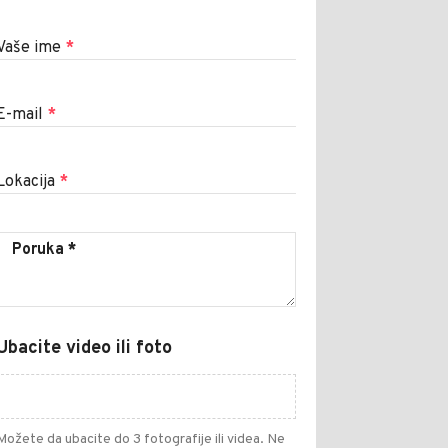
Vaše ime
*
E-mail
*
Lokacija
*
Ubacite video ili foto
Možete da ubacite do 3 fotografije ili videa. Ne