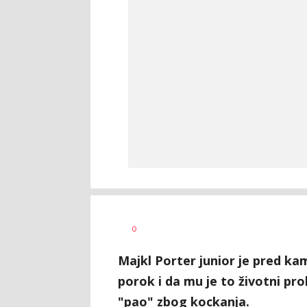
Bojan
AUTOR
0
Jakovljević
Majkl Porter junior je pred ka
porok i da mu je to životni pro
"pao" zbog kockanja.