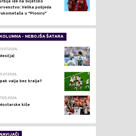
Srbija ide na Svjetsko
prvenstvo: Velika pobjeda
rukometaša u "Pioniru"
KOLUMNA - NEBOJŠA ŠATARA
0
23.07.2026.
Mesi(ja)
2
15.07.2026.
Ipak valja bez kralja?
0
17.05.2026.
Mostarske kiše
NAVIJAČI