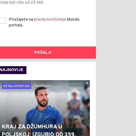
smije biti više od 25 MB.
Pristajete na
pravila korišćenja
Mondo
portala.
POŠALJI
NAJNOVIJE
0
Pre 19 min
OSTALI SPORTOVI
KRAJ ZA DŽUMHURA U
POLJSKOJ: IZGUBIO OD 359.