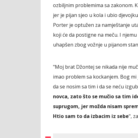
ozbiljnim problemima sa zakonom. K
jer je pijan sjeo u kola i ubio djevo
Porter je optužen za namještanje uta
koji će da postigne na meču. I njemu 
uhapšen zbog vožnje u pijanom stan
"Moj brat Džontej se nikada nije muč
imao problem sa kockanjem. Bog mi j
da se nosim sa tim i da se neću izgub
novca, zato što se mučio sa tim i
suprugom, jer možda nisam sprema
Htio sam to da izbacim iz sebe
", z