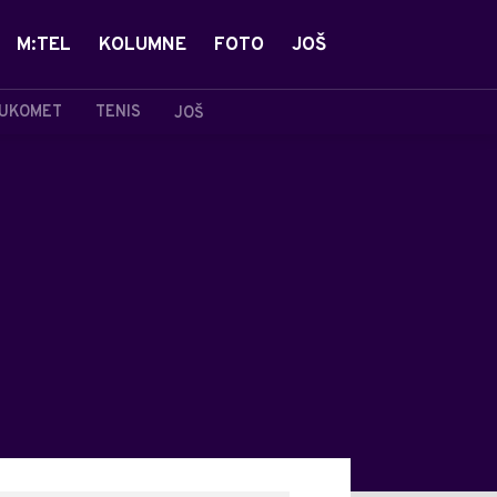
M:TEL
KOLUMNE
FOTO
JOŠ
UKOMET
TENIS
JOŠ