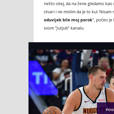
nešto okej, da na žene gledamo kao n
stvari i ne mislim da je to kul. Nisam
oduvijek bile moj porok
", počeo je
svom "Jutjub" kanalu.
POG