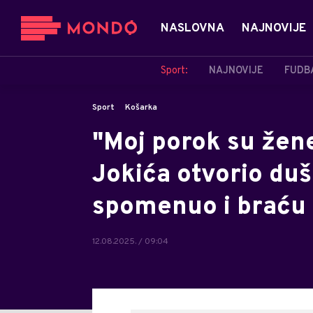
NASLOVNA
NAJNOVIJE
Sport:
NAJNOVIJE
FUDB
Sport
Košarka
"Moj porok su žene
Jokića otvorio du
spomenuo i braću 
12.08.2025. / 09:04