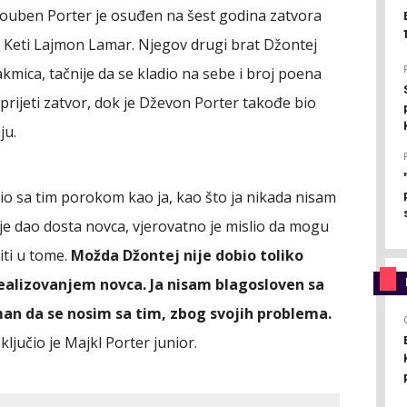
ouben Porter je osuđen na šest godina zatvora
jku Keti Lajmon Lamar. Njegov drugi brat Džontej
kmica, tačnije da se kladio na sebe i broj poena
prijeti zatvor, dok je Dževon Porter takođe bio
ju.
io sa tim porokom kao ja, kao što ja nikada nisam
e dao dosta novca, vjerovatno je mislio da mogu
iti u tome.
Možda Džontej nije dobio toliko
dealizovanjem novca. Ja nisam blagosloven sa
n da se nosim sa tim, zbog svojih problema.
aključio je Majkl Porter junior.