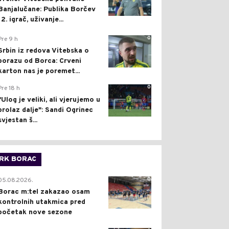
Banjalučane: Publika Borčev
12. igrač, uživanje...
0
Pre 9 h
Srbin iz redova Vitebska o
porazu od Borca: Crveni
karton nas je poremet...
0
Pre 18 h
"Ulog je veliki, ali vjerujemo u
prolaz dalje": Sandi Ogrinec
svjestan š...
RK BORAC
0
05.08.2026.
Borac m:tel zakazao osam
kontrolnih utakmica pred
početak nove sezone