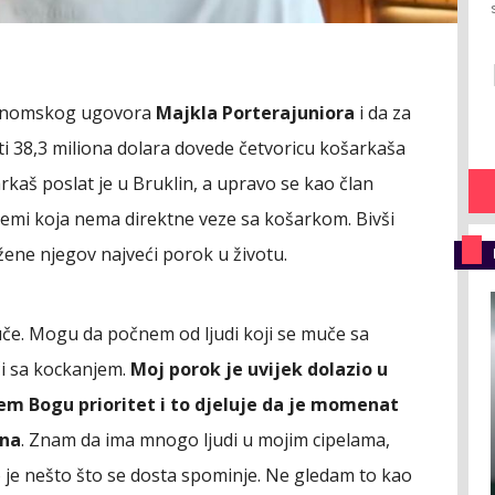
tronomskog ugovora
Majkla Portera
juniora
i da za
ti 38,3 miliona dolara dovede četvoricu košarkaša
rkaš poslat je u Bruklin, a upravo se kao član
temi koja nema direktne veze sa košarkom. Bivši
 žene njegov najveći porok u životu.
muče. Mogu da počnem od ljudi koji se muče sa
i sa kockanjem.
Moj porok je uvijek dolazio u
jem Bogu prioritet i to djeluje da je momenat
ena
. Znam da ima mnogo ljudi u mojim cipelama,
 To je nešto što se dosta spominje. Ne gledam to kao