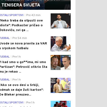
TENISERA SVIJETA
0
OSTALI SPORTOVI
Pre 43 min
|
"Neko treba da otpusti ove
idiote": Podkaster pričao o
Đokoviću, svi ga ...
0
FUDBAL
Pre 54 min
|
Uvode se nova pravila za VAR
u srpskom fudbalu
0
FUDBAL
Pre 1 h
|
"I kad smo u go**ima, mi smo
Partizan": Petrović otkrio šta
mu je rekao ...
0
FUDBAL
Pre 1 h
|
"Ako se ovo desi u Srbiji,
odmah se daje žuti karton":
De Bleker preuzeo...
0
OSTALI SPORTOVI
Pre 1 h
|