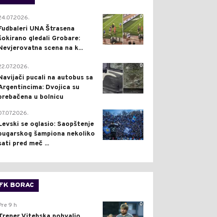
0
24.07.2026.
Fudbaleri UNA Štrasena
šokirano gledali Grobare:
Nevjerovatna scena na k...
0
22.07.2026.
Navijači pucali na autobus sa
Argentincima: Dvojica su
prebačena u bolnicu
1
07.07.2026.
Levski se oglasio: Saopštenje
bugarskog šampiona nekoliko
sati pred meč ...
FK BORAC
0
Pre 9 h
Trener Vitebska pohvalio