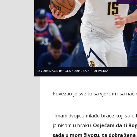
IZVOR: IMAGN IMAGES / DDP USA / PROFIMEDIA
Povezao je sve to sa vjerom i sa nači
"Imam dvojicu mlađe braće koji su u b
ja nisam u braku.
Osjećam da ti Bog
sada u mom životu, ta dobra žena