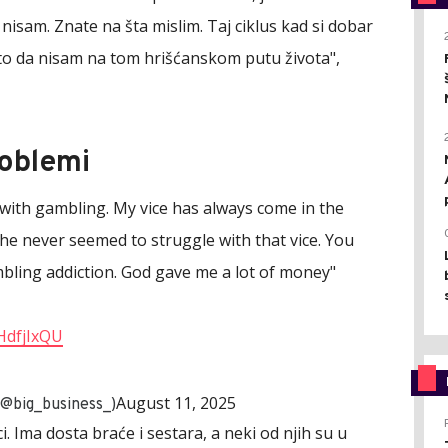
sam. Znate na šta mislim. Taj ciklus kad si dobar
 to da nisam na tom hrišćanskom putu života",
roblemi
with gambling. My vice has always come in the
he never seemed to struggle with that vice. You
bling addiction. God gave me a lot of money"
HdfjIxQU
August 11, 2025
@big_business_)
. Ima dosta braće i sestara, a neki od njih su u