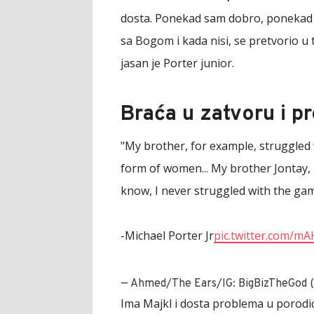
dosta. Ponekad sam dobro, ponekad ni
sa Bogom i kada nisi, se pretvorio u
jasan je Porter junior.
Braća u zatvoru i p
"My brother, for example, struggled 
form of women... My brother Jontay, 
know, I never struggled with the gam
-Michael Porter Jr
pic.twitter.com/mA
— Ahmed/The Ears/IG: BigBizTheGod (
Ima Majkl i dosta problema u porodici