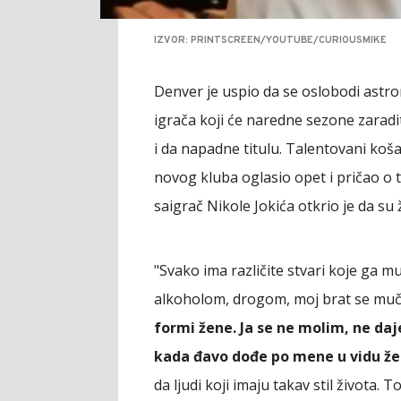
IZVOR: PRINTSCREEN/YOUTUBE/CURIOUSMIKE
Denver je uspio da se oslobodi as
igrača koji će naredne sezone zaradi
i da napadne titulu. Talentovani koša
novog kluba oglasio opet i pričao o 
saigrač Nikole Jokića otkrio je da su
"Svako ima različite stvari koje ga 
alkoholom, drogom, moj brat se muč
formi žene. Ja se ne molim, ne da
kada đavo dođe po mene u vidu ž
da ljudi koji imaju takav stil života.