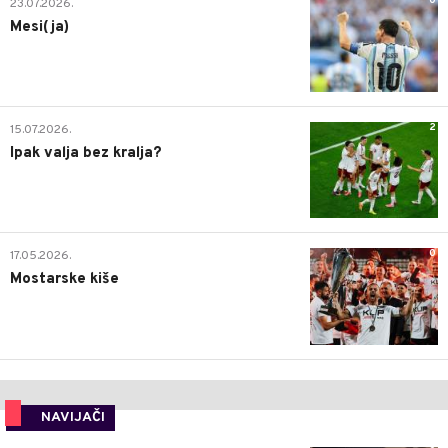
0
23.07.2026.
Mesi(ja)
2
15.07.2026.
Ipak valja bez kralja?
0
17.05.2026.
Mostarske kiše
NAVIJAČI