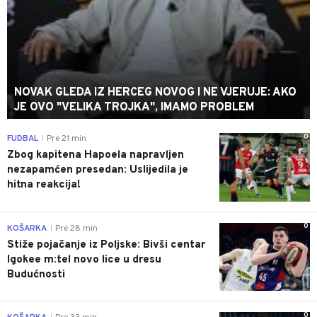
NOVAK GLEDA IZ HERCEG NOVOG I NE VJERUJE: AKO
JE OVO "VELIKA TROJKA", IMAMO PROBLEM
0
FUDBAL
Pre 21 min
|
Zbog kapitena Hapoela napravljen
nezapamćen presedan: Uslijedila je
hitna reakcija!
0
KOŠARKA
Pre 28 min
|
Stiže pojačanje iz Poljske: Bivši centar
Igokee m:tel novo lice u dresu
Budućnosti
0