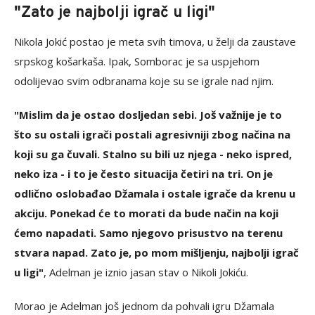
"Zato je najbolji igrač u ligi"
Nikola Jokić postao je meta svih timova, u želji da zaustave
srpskog košarkaša. Ipak, Somborac je sa uspjehom
odolijevao svim odbranama koje su se igrale nad njim.
"Mislim da je ostao dosljedan sebi. Još važnije je to
što su ostali igrači postali agresivniji zbog načina na
koji su ga čuvali. Stalno su bili uz njega - neko ispred,
neko iza - i to je često situacija četiri na tri. On je
odlično oslobađao Džamala i ostale igrače da krenu u
akciju. Ponekad će to morati da bude način na koji
ćemo napadati. Samo njegovo prisustvo na terenu
stvara napad. Zato je, po mom mišljenju, najbolji igrač
u ligi"
, Adelman je iznio jasan stav o Nikoli Jokiću.
Morao je Adelman još jednom da pohvali igru Džamala