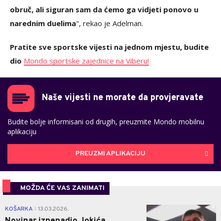
obruč, ali siguran sam da ćemo ga vidjeti ponovo u
narednim duelima
", rekao je Adelman.
Pratite sve sportske vijesti na jednom mjestu, budite
dio
Mondo sportske zajednice na Viberu!
Naše vijesti ne morate da provjeravate
Budite bolje informisani od drugih, preuzmite Mondo mobilnu
aplikaciju
PREUZMI APLIKACIJU
MOŽDA ĆE VAS ZANIMATI
0
KOŠARKA
13.03.2026.
|
Novinar iznenadio Jokića