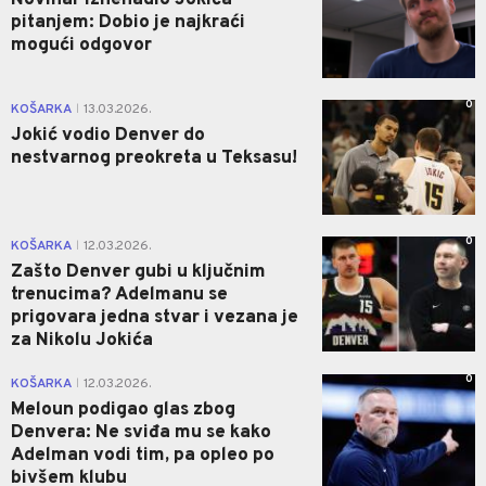
pitanjem: Dobio je najkraći
mogući odgovor
0
KOŠARKA
13.03.2026.
|
Jokić vodio Denver do
nestvarnog preokreta u Teksasu!
0
KOŠARKA
12.03.2026.
|
Zašto Denver gubi u ključnim
trenucima? Adelmanu se
prigovara jedna stvar i vezana je
za Nikolu Jokića
0
KOŠARKA
12.03.2026.
|
Meloun podigao glas zbog
Denvera: Ne sviđa mu se kako
Adelman vodi tim, pa opleo po
bivšem klubu