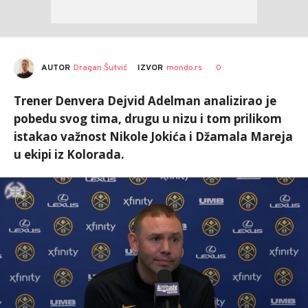
AUTOR
Dragan Šutvić
0
IZVOR
mondo.rs
Trener Denvera Dejvid Adelman analizirao je
pobedu svog tima, drugu u nizu i tom prilikom
istakao važnost Nikole Jokića i Džamala Mareja
u ekipi iz Kolorada.