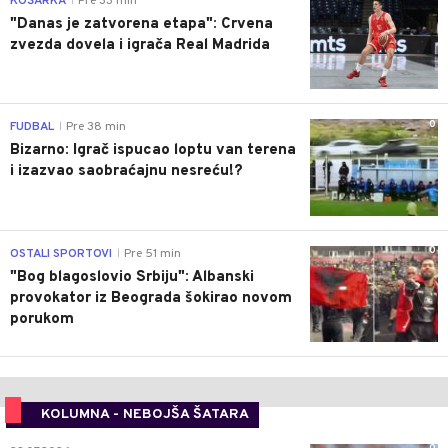
KOŠARKA
Pre 33 min
|
"Danas je zatvorena etapa": Crvena
zvezda dovela i igrača Real Madrida
0
FUDBAL
Pre 38 min
|
Bizarno: Igrač ispucao loptu van terena
i izazvao saobraćajnu nesreću!?
0
OSTALI SPORTOVI
Pre 51 min
|
"Bog blagoslovio Srbiju": Albanski
provokator iz Beograda šokirao novom
porukom
KOLUMNA - NEBOJŠA ŠATARA