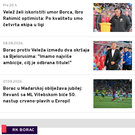
0
Pre 20 h
Velež želi iskoristiti umor Borca, Ibro
Rahimić optimista: Po kvalitetu smo
četvrta ekipa u ligi
0
08.08.2026.
Borac protiv Veleža između dva okršaja
sa Bjelorusima: "Imamo najviše
ambicije, cilj je odbrana titule!"
0
07.08.2026.
Borac u Mađarskoj obilježava jubilej:
Revanš sa ML Vitebskom biće 50.
nastup crveno-plavih u Evropi!
RK BORAC