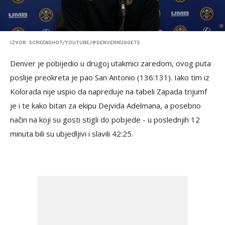
IZVOR: SCREENSHOT/YOUTUBE/@DENVERNUGGETS
Denver je pobijedio u drugoj utakmici zaredom, ovog puta
poslije preokreta je pao San Antonio (136:131). Iako tim iz
Kolorada nije uspio da napreduje na tabeli Zapada trijumf
je i te kako bitan za ekipu Dejvida Adelmana, a posebno
način na koji su gosti stigli do pobjede - u poslednjih 12
minuta bili su ubjedljivi i slavili 42:25.