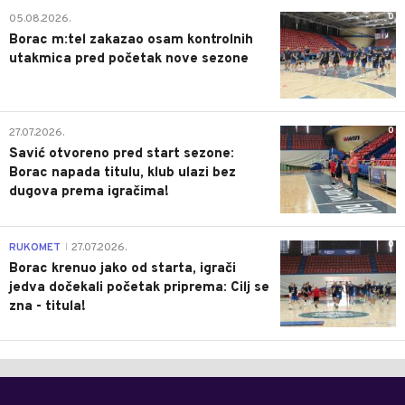
0
05.08.2026.
Borac m:tel zakazao osam kontrolnih
utakmica pred početak nove sezone
0
27.07.2026.
Savić otvoreno pred start sezone:
Borac napada titulu, klub ulazi bez
dugova prema igračima!
0
RUKOMET
27.07.2026.
|
Borac krenuo jako od starta, igrači
jedva dočekali početak priprema: Cilj se
zna - titula!