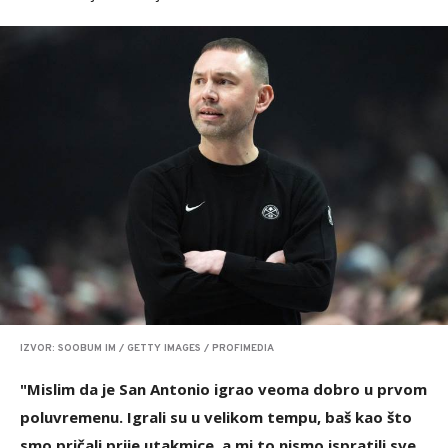
IZVOR: SOOBUM IM / GETTY IMAGES / PROFIMEDIA
"Mislim da je San Antonio igrao veoma dobro u prvom
poluvremenu. Igrali su u velikom tempu, baš kao što
smo pričali prije utakmice, a mi to nismo ispratili sve