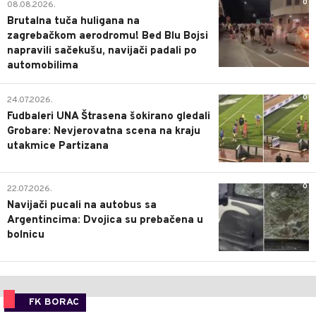
0
08.08.2026.
Brutalna tuča huligana na
zagrebačkom aerodromu! Bed Blu Bojsi
napravili sačekušu, navijači padali po
automobilima
0
24.07.2026.
Fudbaleri UNA Štrasena šokirano gledali
Grobare: Nevjerovatna scena na kraju
utakmice Partizana
0
22.07.2026.
Navijači pucali na autobus sa
Argentincima: Dvojica su prebačena u
bolnicu
FK BORAC