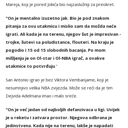
Mareja, koji je pored Jokića bio najzaslužniji za preokret.
"On je mentalno izuzetno jak. Bio je pod znakom
pitanja za ovu utakmicu i mislio sam da možda neće
igrati. Ali kada je na terenu, njegov šut je impresivan -
trojke, šutevi sa poludistance, flouteri. Na kraju je
pogodio i 15 od 15 slobodnih bacanja. Po mom
mišljenju je on Ol-star i Ol-NBA igrač, a ovakve
utakmice to potvrđuju
."
San Antonio igrao je bez Viktora Vembanjame, koji je
nesumnjivo velika NBA zvijezda. Može se reći da je tim
Dejvida Adelmana imao i malo sreće.
"On je već jedan od najboljih defanzivaca u ligi. Uvijek
je u reketu i zatvara prostor. Njegova odbrana je
jedinstvena. Kada nije na terenu, lakše je napadati