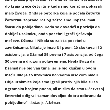
do kraja treće četvrtine kada smo konačno pokazali
malo života. Onda je petorka koja je počela četvrtu
četvrtinu zapravo razlog zašto smo uopšte imali
šansu da pobijedimo. Kada se dovedeš u poziciju da
dobiješ utakmicu, onda posebni igrači rješavaju
mečeve. Džamal i Nikola su zaista posebni u
završnicama. Nikola je imao 31 poen, 20 skokova i 12
asistencija, a Džamal 39 poena i 7 asistencija, od čega
30 poena u drugom poluvremenu. Hvala Bogu da
Džamal nije bio van tima, jer je bio ključan u ovom
meču. Bila je to utakmica na veoma visokom nivou.
Obje utakmice koje smo igrali protiv njih bile su sa
ogromnim brojem poena, ali mislim da smo u četvrtoj
četvrtini odigrali taman dovoljno dobru odbranu da
pobijedimo"
, dodao je Adelman.