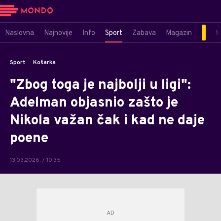
Naslovna
Najnovije
Info
Sport
Zabava
Magazin
M
Sport
Košarka
"Zbog toga je najbolji u ligi":
Adelman objasnio zašto je
Nikola važan čak i kad ne daje
poene
13.03.2026. / 10:35