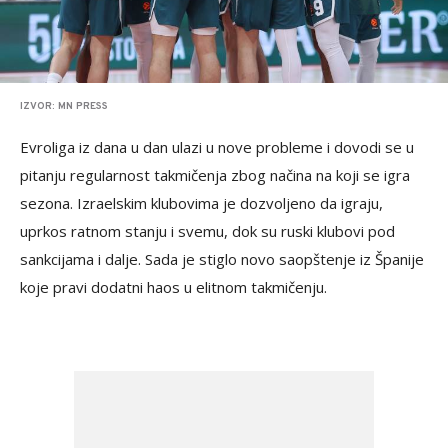
IZVOR: MN PRESS
Evroliga iz dana u dan ulazi u nove probleme i dovodi se u
pitanju regularnost takmičenja zbog načina na koji se igra
sezona. Izraelskim klubovima je dozvoljeno da igraju,
uprkos ratnom stanju i svemu, dok su ruski klubovi pod
sankcijama i dalje. Sada je stiglo novo saopštenje iz Španije
koje pravi dodatni haos u elitnom takmičenju.