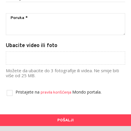
Ubacite video ili foto
Možete da ubacite do 3 fotografije ili videa. Ne smije biti
više od 25 MB.
Pristajete na
Mondo portala.
pravila korišćenja
POŠALJI