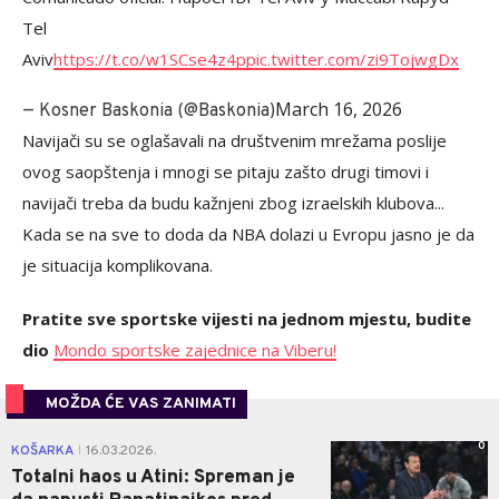
Tel
Aviv
https://t.co/w1SCse4z4p
pic.twitter.com/zi9TojwgDx
March 16, 2026
— Kosner Baskonia (@Baskonia)
Navijači su se oglašavali na društvenim mrežama poslije
ovog saopštenja i mnogi se pitaju zašto drugi timovi i
navijači treba da budu kažnjeni zbog izraelskih klubova...
Kada se na sve to doda da NBA dolazi u Evropu jasno je da
je situacija komplikovana.
Pratite sve sportske vijesti na jednom mjestu, budite
dio
Mondo sportske zajednice na Viberu!
MOŽDA ĆE VAS ZANIMATI
0
KOŠARKA
16.03.2026.
|
Totalni haos u Atini: Spreman je