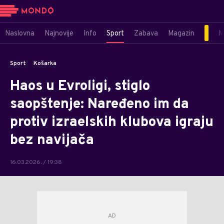
Naslovna
Najnovije
Info
Sport
Zabava
Magazin
M
Sport
Košarka
Haos u Evroligi, stiglo
saopštenje: Naređeno im da
protiv izraelskih klubova igraju
bez navijača
16.03.2026. / 19:38