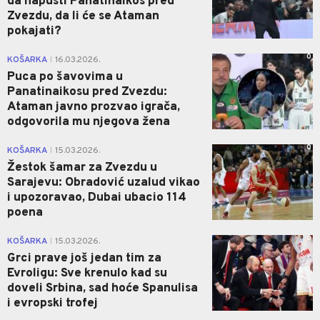
da napusti Panatinaikos pred
Zvezdu, da li će se Ataman
pokajati?
0
KOŠARKA
16.03.2026.
|
Puca po šavovima u
Panatinaikosu pred Zvezdu:
Ataman javno prozvao igrača,
odgovorila mu njegova žena
0
KOŠARKA
15.03.2026.
|
Žestok šamar za Zvezdu u
Sarajevu: Obradović uzalud vikao
i upozoravao, Dubai ubacio 114
poena
0
KOŠARKA
15.03.2026.
|
Grci prave još jedan tim za
Evroligu: Sve krenulo kad su
doveli Srbina, sad hoće Spanulisa
i evropski trofej