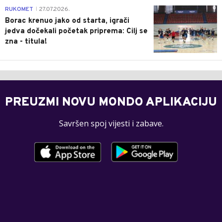
0
RUKOMET
27.07.2026.
|
Borac krenuo jako od starta, igrači
jedva dočekali početak priprema: Cilj se
zna - titula!
PREUZMI NOVU MONDO APLIKACIJU
Savršen spoj vijesti i zabave.