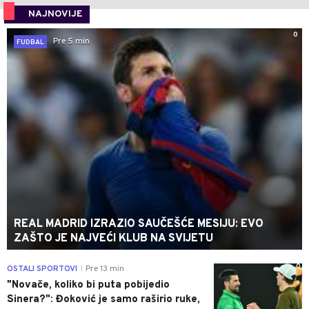
NAJNOVIJE
0
Pre 5 min
FUDBAL
REAL MADRID IZRAZIO SAUČEŠĆE MESIJU: EVO
ZAŠTO JE NAJVEĆI KLUB NA SVIJETU
0
OSTALI SPORTOVI
Pre 13 min
|
"Novače, koliko bi puta pobijedio
Sinera?": Đoković je samo raširio ruke,