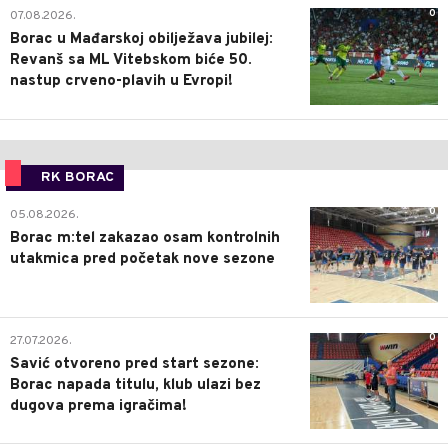
0
07.08.2026.
Borac u Mađarskoj obilježava jubilej:
Revanš sa ML Vitebskom biće 50.
nastup crveno-plavih u Evropi!
RK BORAC
0
05.08.2026.
Borac m:tel zakazao osam kontrolnih
utakmica pred početak nove sezone
0
27.07.2026.
Savić otvoreno pred start sezone:
Borac napada titulu, klub ulazi bez
dugova prema igračima!