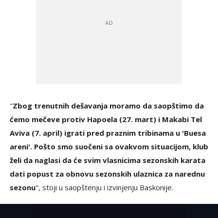
"
Zbog trenutnih dešavanja moramo da saopštimo da
ćemo mečeve protiv Hapoela (27. mart) i Makabi Tel
Aviva (7. april) igrati pred praznim tribinama u 'Buesa
areni'. Pošto smo suočeni sa ovakvom situacijom, klub
želi da naglasi da će svim vlasnicima sezonskih karata
dati popust za obnovu sezonskih ulaznica za narednu
sezonu
", stoji u saopštenju i izvinjenju Baskonije.