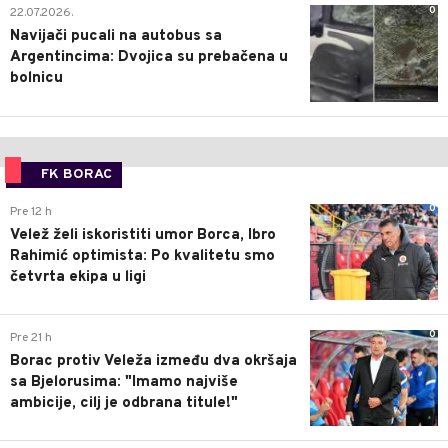
0
22.07.2026.
Navijači pucali na autobus sa
Argentincima: Dvojica su prebačena u
bolnicu
FK BORAC
0
Pre 12 h
Velež želi iskoristiti umor Borca, Ibro
Rahimić optimista: Po kvalitetu smo
četvrta ekipa u ligi
0
Pre 21 h
Borac protiv Veleža između dva okršaja
sa Bjelorusima: "Imamo najviše
ambicije, cilj je odbrana titule!"