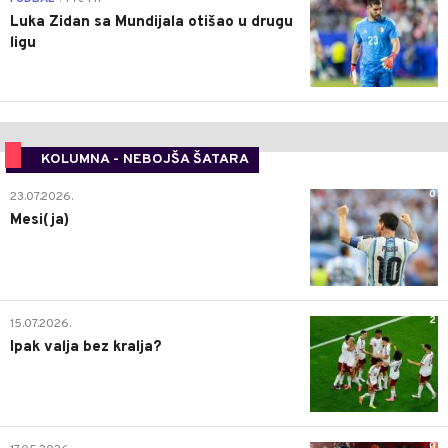
Luka Zidan sa Mundijala otišao u drugu
ligu
KOLUMNA - NEBOJŠA ŠATARA
0
23.07.2026.
Mesi(ja)
2
15.07.2026.
Ipak valja bez kralja?
0