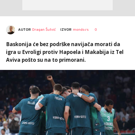
AUTOR
Dragan Šutvić
0
IZVOR
mondo.rs
Baskonija će bez podrške navijača morati da
igra u Evroligi protiv Hapoela i Makabija iz Tel
Aviva pošto su na to primorani.