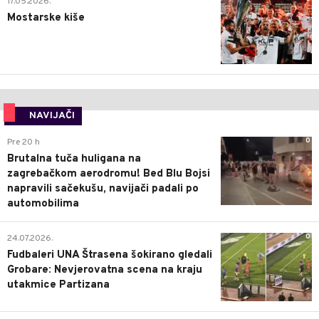
17.05.2026.
Mostarske kiše
NAVIJAČI
0
Pre 20 h
Brutalna tuča huligana na
zagrebačkom aerodromu! Bed Blu Bojsi
napravili sačekušu, navijači padali po
automobilima
0
24.07.2026.
Fudbaleri UNA Štrasena šokirano gledali
Grobare: Nevjerovatna scena na kraju
utakmice Partizana