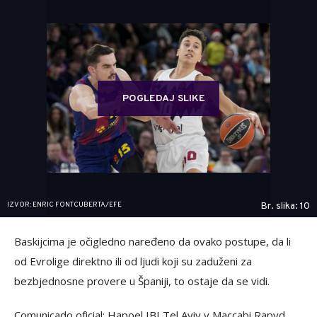
POGLEDAJ SLIKE
IZVOR: ENRIC FONTCUBERTA/EFE
Br. slika: 10
Baskijcima je očigledno naređeno da ovako postupe, da li
od Evrolige direktno ili od ljudi koji su zaduženi za
bezbjednosne provere u Španiji, to ostaje da se vidi.
Comunicado oficial: Hapoel IBI Tel Aviv y Maccabi Rapyd