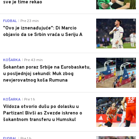
sve je time rekao
0
FUDBAL
Pre 23 min
|
"Ovo je iznenađujuće": Di Marcio
objavio da se Srbin vraća u Seriju A
0
KOŠARKA
Pre 43 min
|
Šokantan poraz Srbije na Eurobasketu,
u posljednjoj sekundi: Muk zbog
nevjerovatnog koša Rumuna
0
KOŠARKA
Pre 1 h
|
Vildoza otvorio dušu po dolasku u
Partizan! Bivši as Zvezde iskreno o
šokantnom transferu u Humsku!
0
FUDBAL
Pre 1 h
|