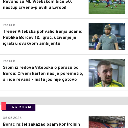
Revanš sa ML Vitebskom biće 50.
nastup crveno-plavih u Evropi!
0
Pre 14 h
Trener Vitebska pohvalio Banjalučane:
Publika Borčev 12. igrač, uživanje je
igrati u ovakvom ambijentu
0
Pre 14 h
Srbin iz redova Vitebska o porazu od
Borca: Crveni karton nas je poremetio,
ali ide revanš - ništa još nije gotovo
RK BORAC
0
05.08.2026.
Borac m:tel zakazao osam kontrolnih