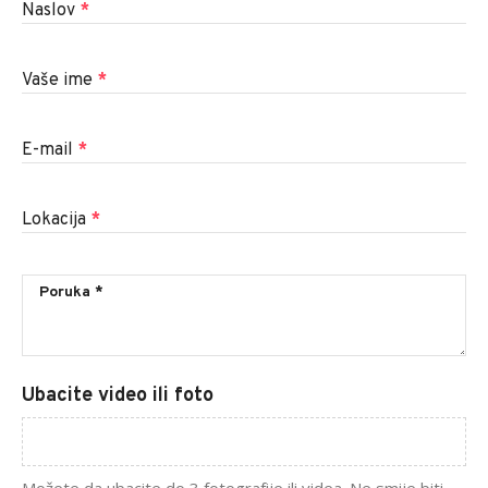
Naslov
*
Vaše ime
*
E-mail
*
Lokacija
*
Ubacite video ili foto
Možete da ubacite do 3 fotografije ili videa. Ne smije biti