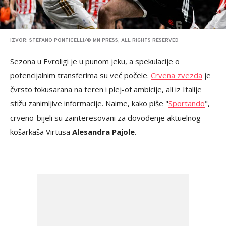
IZVOR: STEFANO PONTICELLI/© MN PRESS, ALL RIGHTS RESERVED
Sezona u Evroligi je u punom jeku, a spekulacije o
potencijalnim transferima su već počele.
Crvena zvezda
je
čvrsto fokusarana na teren i plej-of ambicije, ali iz Italije
stižu zanimljive informacije. Naime, kako piše "
Sportando
",
crveno-bijeli su zainteresovani za dovođenje aktuelnog
košarkaša Virtusa
Alesandra Pajole
.