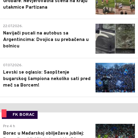
Grobare: Nevjerovatna scena na kraju
utakmice Partizana
0
22.07.2026.
Navijači pucali na autobus sa
Argentincima: Dvojica su prebačena u
bolnicu
1
07.07.2026.
Levski se oglasio: Saopštenje
bugarskog šampiona nekoliko sati pred
meč sa Borcem!
FK BORAC
0
Pre 4 h
Borac u Mađarskoj obilježava jubilej: