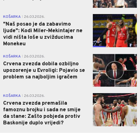
0
KOŠARKA
26.03.2026.
|
"Naš posao je da zabavimo
ljude": Kodi Miler-Mekintajer ne
vidi ništa loše u zvižducima
Monekeu
0
KOŠARKA
26.03.2026.
|
Crvena zvezda dobila ozbiljno
upozorenje u Evroligi: Pojavio se
problem sa najboljim igračem
0
KOŠARKA
26.03.2026.
|
Crvena zvezda premašila
famoznu brojku i sada ne smije
da stane: Zašto pobjeda protiv
Baskonije duplo vrijedi?