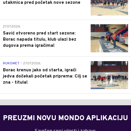
utakmica pred početak nove sezone
0
27.07.2026.
Savić otvoreno pred start sezone:
Borac napada titulu, klub ulazi bez
dugova prema igračima!
0
RUKOMET
27.07.2026.
|
Borac krenuo jako od starta, igrači
jedva dočekali početak priprema: Cilj se
zna - titula!
PREUZMI NOVU MONDO APLIKACIJU
Savršen spoj vijesti i zabave.