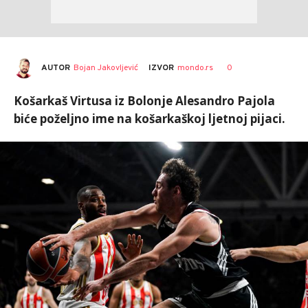
AUTOR
Bojan Jakovljević
0
IZVOR
mondo.rs
Košarkaš Virtusa iz Bolonje Alesandro Pajola
biće poželjno ime na košarkaškoj ljetnoj pijaci.