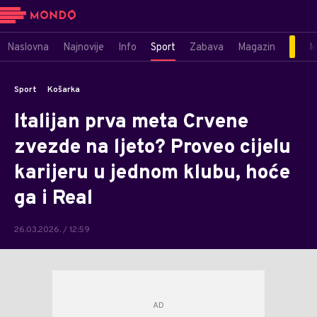
Naslovna
Najnovije
Info
Sport
Zabava
Magazin
M
Sport
Košarka
Italijan prva meta Crvene
zvezde na ljeto? Proveo cijelu
karijeru u jednom klubu, hoće
ga i Real
26.03.2026. / 12:59