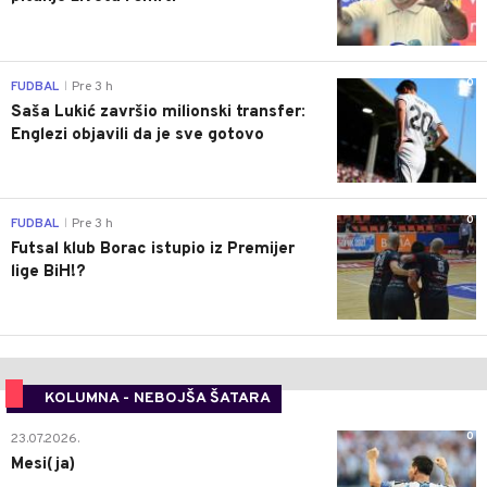
0
FUDBAL
Pre 3 h
|
Saša Lukić završio milionski transfer:
Englezi objavili da je sve gotovo
0
FUDBAL
Pre 3 h
|
Futsal klub Borac istupio iz Premijer
lige BiH!?
KOLUMNA - NEBOJŠA ŠATARA
0
23.07.2026.
Mesi(ja)