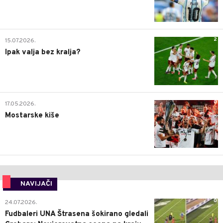
2
15.07.2026.
Ipak valja bez kralja?
0
17.05.2026.
Mostarske kiše
NAVIJAČI
0
24.07.2026.
Fudbaleri UNA Štrasena šokirano gledali