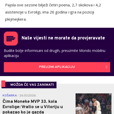
Pajola ove sezone bilježi četiri poena, 2,7 skokova i 4,2
asistencije u Evroligi, ima 26 godina i igra na poziciji
plejmejkera.
Naše vijesti ne morate da provjeravate
Budite bolje informisani od drugih, preuzmite Mondo mobilnu
aplikaciju
PREUZMI APLIKACIJU
MOŽDA ĆE VAS ZANIMATI
0
KOŠARKA
26.03.2026.
|
Čima Moneke MVP 33. kola
Evrolige: Vratio se u Vitoriju u
pokazao ko je gazda