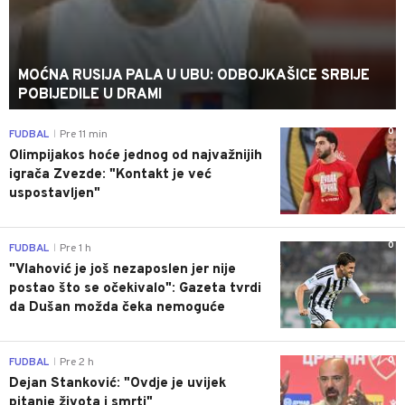
MOĆNA RUSIJA PALA U UBU: ODBOJKAŠICE SRBIJE
POBIJEDILE U DRAMI
0
FUDBAL
Pre 11 min
|
Olimpijakos hoće jednog od najvažnijih
igrača Zvezde: "Kontakt je već
uspostavljen"
0
FUDBAL
Pre 1 h
|
"Vlahović je još nezaposlen jer nije
postao što se očekivalo": Gazeta tvrdi
da Dušan možda čeka nemoguće
0
FUDBAL
Pre 2 h
|
Dejan Stanković: "Ovdje je uvijek
pitanje života i smrti"