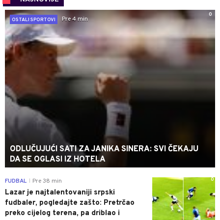
0
Pre 4 min
OSTALI SPORTOVI
ODLUČUJUĆI SATI ZA JANIKA SINERA: SVI ČEKAJU
DA SE OGLASI IZ HOTELA
0
FUDBAL
Pre 38 min
|
Lazar je najtalentovaniji srpski
fudbaler, pogledajte zašto: Pretrčao
preko cijelog terena, pa driblao i