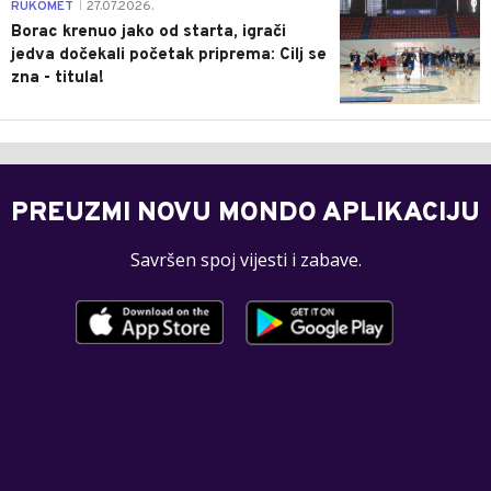
0
RUKOMET
27.07.2026.
|
Borac krenuo jako od starta, igrači
jedva dočekali početak priprema: Cilj se
zna - titula!
PREUZMI NOVU MONDO APLIKACIJU
Savršen spoj vijesti i zabave.