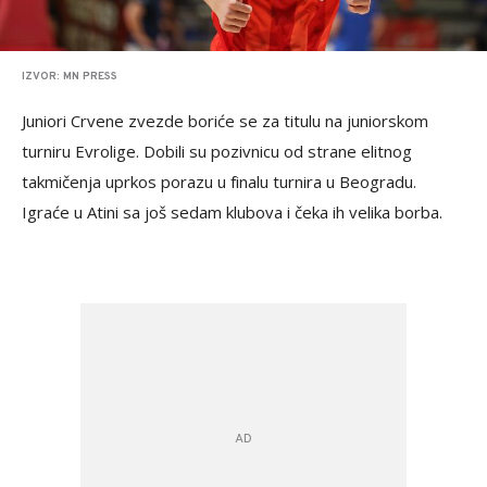
IZVOR: MN PRESS
Juniori Crvene zvezde boriće se za titulu na juniorskom
turniru Evrolige. Dobili su pozivnicu od strane elitnog
takmičenja uprkos porazu u finalu turnira u Beogradu.
Igraće u Atini sa još sedam klubova i čeka ih velika borba.