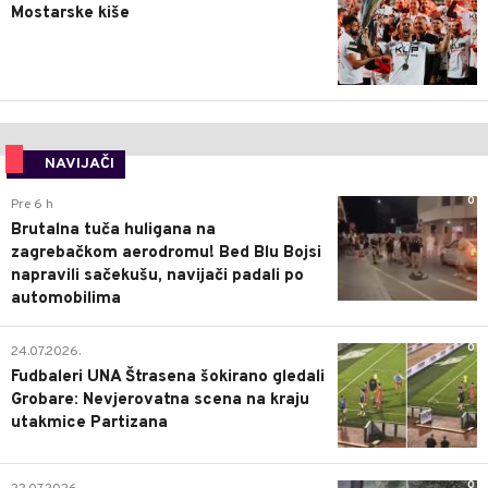
Mostarske kiše
NAVIJAČI
0
Pre 6 h
Brutalna tuča huligana na
zagrebačkom aerodromu! Bed Blu Bojsi
napravili sačekušu, navijači padali po
automobilima
0
24.07.2026.
Fudbaleri UNA Štrasena šokirano gledali
Grobare: Nevjerovatna scena na kraju
utakmice Partizana
0