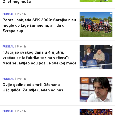
Diletinog muža
0
FUDBAL
Pre 1 h
|
Poraz i pobjeda SFK 2000: Sarajke nisu
mogle do Lige šampiona, ali idu u
Evropa kup
0
FUDBAL
Pre 1 h
|
"Ustajao svakog dana u 4 ujutru,
vraćao se iz fabrike tek na večeru":
Mesi se javljao ocu poslije svakog meča
1
FUDBAL
Pre 1 h
|
Dvije godine od smrti Dženana
Uščuplića: Zauvijek jedan od nas
0
FUDBAL
Pre 1 h
|