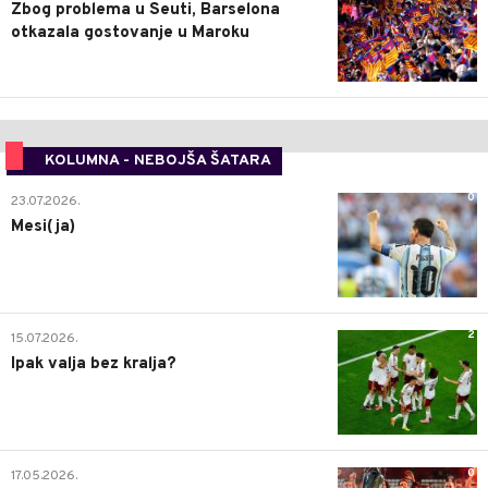
Zbog problema u Seuti, Barselona
otkazala gostovanje u Maroku
KOLUMNA - NEBOJŠA ŠATARA
0
23.07.2026.
Mesi(ja)
2
15.07.2026.
Ipak valja bez kralja?
0
17.05.2026.