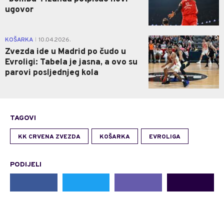
ugovor
0
KOŠARKA
10.04.2026.
|
Zvezda ide u Madrid po čudo u
Evroligi: Tabela je jasna, a ovo su
parovi posljednjeg kola
TAGOVI
KK CRVENA ZVEZDA
KOŠARKA
EVROLIGA
PODIJELI