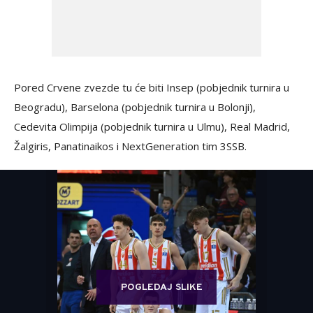
Pored Crvene zvezde tu će biti Insep (pobjednik turnira u
Beogradu), Barselona (pobjednik turnira u Bolonji),
Cedevita Olimpija (pobjednik turnira u Ulmu), Real Madrid,
Žalgiris, Panatinaikos i NextGeneration tim 3SSB.
POGLEDAJ SLIKE