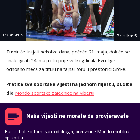
IZVOR: MN PRESS
Br. slika: 5
Turnir će trajati nekoliko dana, počeće 21. maja, dok će se
finale igrati 24. maja i to prije velikog finala Evrolige
odnosno meča za titulu na fajnal-foru u prestonici Grčke.
Pratite sve sportske vijesti na jednom mjestu, budite
dio
Mondo sportske zajednice na Viberu!
Naše vijesti ne morate da provjeravate
Budite bolje informisani od drugih, preuzmite Mondo mobilnu
aplikaciju