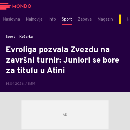
Naslovna
Najnovije
Info
Sport
Zabava
Magazin
M
Sport
Košarka
Evroliga pozvala Zvezdu na
završni turnir: Juniori se bore
za titulu u Atini
14.04.2026. / 11:59