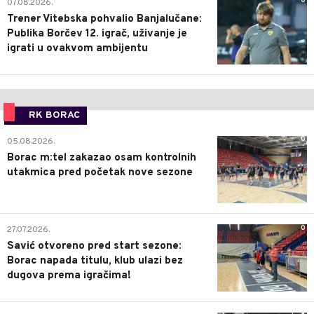
0
07.08.2026.
Trener Vitebska pohvalio Banjalučane:
Publika Borčev 12. igrač, uživanje je
igrati u ovakvom ambijentu
RK BORAC
0
05.08.2026.
Borac m:tel zakazao osam kontrolnih
utakmica pred početak nove sezone
0
27.07.2026.
Savić otvoreno pred start sezone:
Borac napada titulu, klub ulazi bez
dugova prema igračima!