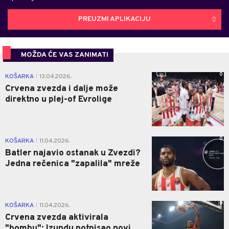
PREUZMI APLIKACIJU
MOŽDA ĆE VAS ZANIMATI
0
KOŠARKA
13.04.2026.
|
Crvena zvezda i dalje može
direktno u plej-of Evrolige
0
KOŠARKA
11.04.2026.
|
Batler najavio ostanak u Zvezdi?
Jedna rečenica "zapalila" mreže
0
KOŠARKA
11.04.2026.
|
Crvena zvezda aktivirala
"bombu": Izundu potpisao novi