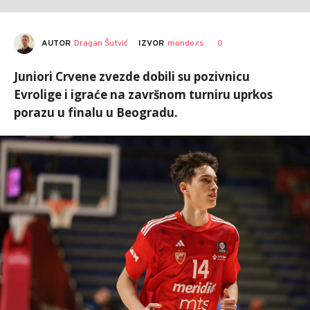
AUTOR
Dragan Šutvić
0
IZVOR
mondo.rs
Juniori Crvene zvezde dobili su pozivnicu
Evrolige i igraće na završnom turniru uprkos
porazu u finalu u Beogradu.