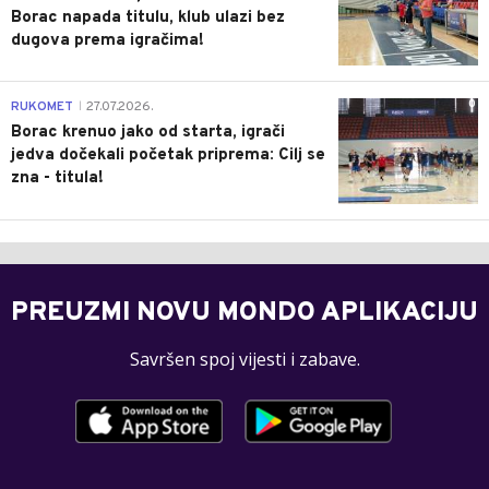
Borac napada titulu, klub ulazi bez
dugova prema igračima!
0
RUKOMET
27.07.2026.
|
Borac krenuo jako od starta, igrači
jedva dočekali početak priprema: Cilj se
zna - titula!
PREUZMI NOVU MONDO APLIKACIJU
Savršen spoj vijesti i zabave.