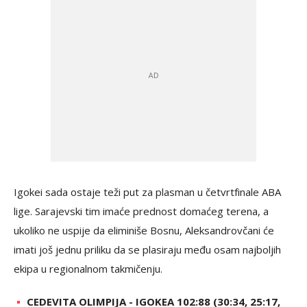
Igokei sada ostaje teži put za plasman u četvrtfinale ABA
lige. Sarajevski tim imaće prednost domaćeg terena, a
ukoliko ne uspije da eliminiše Bosnu, Aleksandrovčani će
imati još jednu priliku da se plasiraju među osam najboljih
ekipa u regionalnom takmičenju.
CEDEVITA OLIMPIJA - IGOKEA 102:88 (30:34, 25:17,