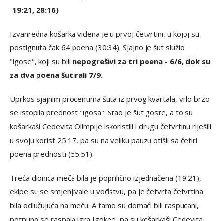
19:21, 28:16)
Izvanredna košarka viđena je u prvoj četvrtini, u kojoj su
postignuta čak 64 poena (30:34). Sjajno je šut služio
"igose", koji su bili
nepogrešivi za tri poena - 6/6, dok su
za dva poena šutirali 7/9.
Uprkos sjajnim procentima šuta iz prvog kvartala, vrlo brzo
se istopila prednost "igosa". Stao je šut goste, a to su
košarkaši Cedevita Olimpije iskoristili i drugu četvrtinu riješili
u svoju korist 25:17, pa su na veliku pauzu otišli sa četiri
poena prednosti (55:51).
Treća dionica meča bila je poprilično izjednačena (19:21),
ekipe su se smjenjivale u vođstvu, pa je četvrta četvrtina
bila odlučujuća na meču. A tamo su domaći bili raspucani,
potpuno se raspala igra Igokee, pa su košarkaši Cedevita