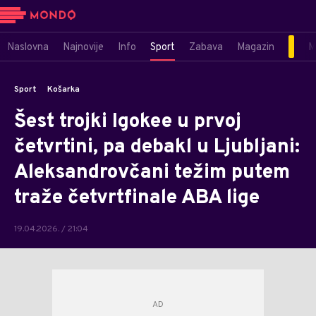
Naslovna
Najnovije
Info
Sport
Zabava
Magazin
M
Sport
Košarka
Šest trojki Igokee u prvoj
četvrtini, pa debakl u Ljubljani:
Aleksandrovčani težim putem
traže četvrtfinale ABA lige
19.04.2026. / 21:04