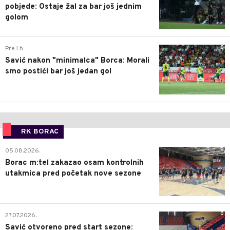
pobjede: Ostaje žal za bar još jednim
golom
0
Pre 1 h
Savić nakon "minimalca" Borca: Morali
smo postići bar još jedan gol
RK BORAC
0
05.08.2026.
Borac m:tel zakazao osam kontrolnih
utakmica pred početak nove sezone
0
27.07.2026.
Savić otvoreno pred start sezone: