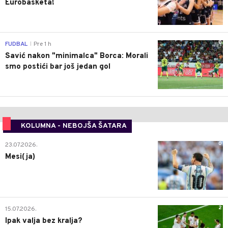
Eurobasketa!
0
FUDBAL
Pre 1 h
|
Savić nakon "minimalca" Borca: Morali
smo postići bar još jedan gol
KOLUMNA - NEBOJŠA ŠATARA
0
23.07.2026.
Mesi(ja)
2
15.07.2026.
Ipak valja bez kralja?