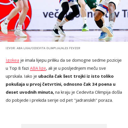
IZVOR: ABA LIGA/CEDEVITA OLIMPIJA/ALES FEVZER
Igokea
je imala lijepu priliku da se domogne sedme pozicije
u Top 8 fazi
ABA lige
, ali je u posljednjem meču sve
uprskala. Iako je
ubacila čak šest trojki iz isto toliko
pokušaja u prvoj četvrtini, odnosno čak 34 poena u
deset uvodnih minuta,
na kraju je Cedevita Olimpija došla
do pobjede i prekida serije od pet "jadranskih" poraza.