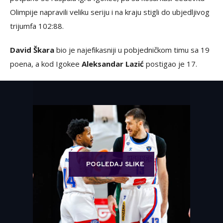
Olimpije napravili veliku seriju i na kraju stigli do ubjedljivog
trijumfa 102:88.
David Škara
bio je najefikasniji u pobjedničkom timu sa 19
poena, a kod Igokee
Aleksandar Lazić
postigao je 17.
POGLEDAJ SLIKE