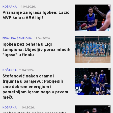
0
KOŠARKA
14.04.2026.
|
Priznanje za igrača Igokee: Lazić
MVP kola u ABA ligi!
0
FIBA LIGA ŠAMPIONA
12.04.2026.
|
Igokea bez pehara u Ligi
šampiona: Ubjedljiv poraz mladih
"igosa" u finalu
0
KOŠARKA
11.04.2026.
|
Stefanović nakon drame i
trijumfa u Sarajevu: Pobijedili
smo dobrom energijom i
pametnijom igrom nego u prvom
meču
0
KOŠARKA
11.04.2026.
|