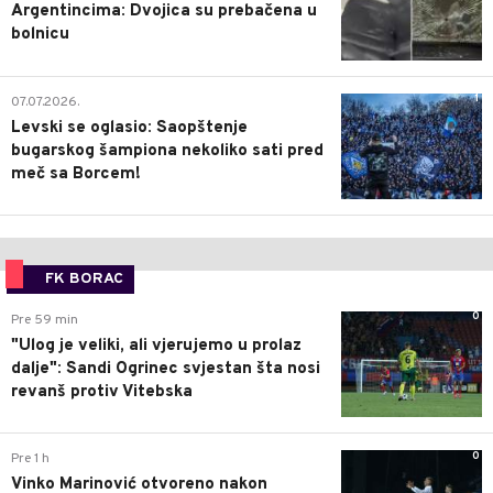
Argentincima: Dvojica su prebačena u
bolnicu
1
07.07.2026.
Levski se oglasio: Saopštenje
bugarskog šampiona nekoliko sati pred
meč sa Borcem!
FK BORAC
0
Pre 59 min
"Ulog je veliki, ali vjerujemo u prolaz
dalje": Sandi Ogrinec svjestan šta nosi
revanš protiv Vitebska
0
Pre 1 h
Vinko Marinović otvoreno nakon