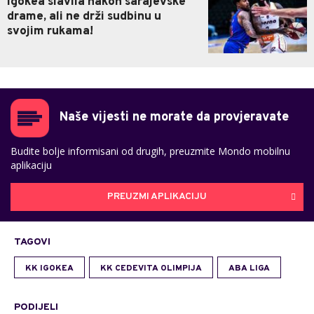
Igokea slavila nakon sarajevske
drame, ali ne drži sudbinu u
svojim rukama!
Naše vijesti ne morate da provjeravate
Budite bolje informisani od drugih, preuzmite Mondo mobilnu
aplikaciju
PREUZMI APLIKACIJU
TAGOVI
KK IGOKEA
KK CEDEVITA OLIMPIJA
ABA LIGA
PODIJELI