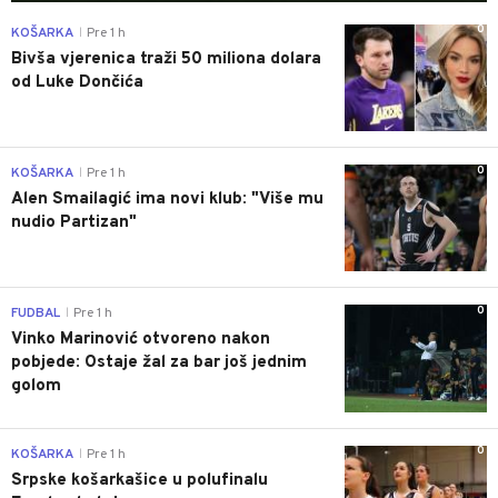
0
KOŠARKA
Pre 1 h
|
Bivša vjerenica traži 50 miliona dolara
od Luke Dončića
0
KOŠARKA
Pre 1 h
|
Alen Smailagić ima novi klub: "Više mu
nudio Partizan"
0
FUDBAL
Pre 1 h
|
Vinko Marinović otvoreno nakon
pobjede: Ostaje žal za bar još jednim
golom
0
KOŠARKA
Pre 1 h
|
Srpske košarkašice u polufinalu