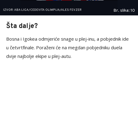
IZVOR: ABA LIGA/CEDEVITA OLIMPIJA/ALES FEVZER
Br. slika: 10
Šta dalje?
Bosna i Igokea odmjeriće snage u plej-inu, a pobjednik ide
u četvrtfinale. Poraženi će na megdan pobjedniku duela
dvije najbolje ekipe u plej-autu.