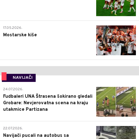
0
17.05.2026.
Mostarske kiše
NAVIJAČI
0
24.07.2026.
Fudbaleri UNA Štrasena šokirano gledali
Grobare: Nevjerovatna scena na kraju
utakmice Partizana
0
22.07.2026.
Navijači pucali na autobus sa