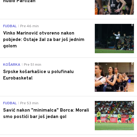
nudio Partizan"
0
FUDBAL
Pre 46 min
|
Vinko Marinović otvoreno nakon
pobjede: Ostaje žal za bar još jednim
golom
0
KOŠARKA
Pre 51 min
|
Srpske košarkašice u polufinalu
Eurobasketa!
0
FUDBAL
Pre 53 min
|
Savić nakon "minimalca" Borca: Morali
smo postići bar još jedan gol