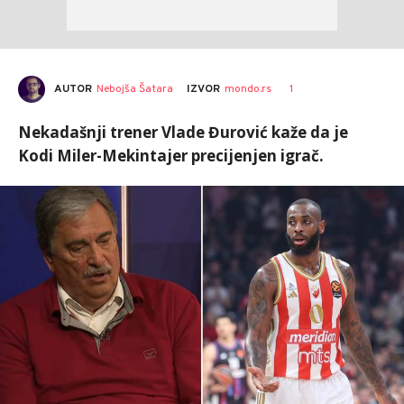
AUTOR
Nebojša Šatara
1
IZVOR
mondo.rs
Nekadašnji trener Vlade Đurović kaže da je
Kodi Miler-Mekintajer precijenjen igrač.