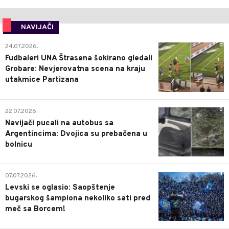
NAVIJAČI
0
24.07.2026.
Fudbaleri UNA Štrasena šokirano gledali
Grobare: Nevjerovatna scena na kraju
utakmice Partizana
0
22.07.2026.
Navijači pucali na autobus sa
Argentincima: Dvojica su prebačena u
bolnicu
1
07.07.2026.
Levski se oglasio: Saopštenje
bugarskog šampiona nekoliko sati pred
meč sa Borcem!