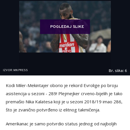
POGLEDAJ SLIKE
IZVOR: MN PRESS
Br. slika: 6
Kodi Miler-Mekintajer oborio je rekord Evrolige po broju
asistencija u sezoni - 289! Plejmejker crveno-bijelih je tako
premašio Nika Kalatesa koji je u sezoni 2018/19 imao 286,
što je zvanično potvrđeno iz elitnog takmičenja.
Amerikanac je samo potvrdio status jednog od najboljih