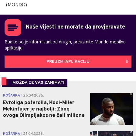
(MONDO)
Naše vijesti ne morate da provjeravate
Budite bolje informisani od drugih, preuzmite Mondo mobilnu
aplikaciju
PREUZMI APLIKACIJU
MOŽDA ĆE VAS ZANIMATI
0
KOŠARKA
25.04.2026.
|
Evroliga potvrdila, Kodi-Miler
Mekintajer je najbolji: Zbog
ovoga Olimpijakos ne žali milione
0
KOŠARKA
23.04.2026.
|