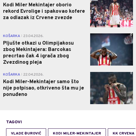
Kodi Miler Mekintajer oborio
rekord Evrolige i spakovao kofere
za odlazak iz Crvene zvezde
0
KOŠARKA
23.04.2026.
|
Pljušte otkazi u Olimpijakosu
zbog Mekintajera: Barcokas
precrtao čak 4 igrača zbog
Zvezdinog pleja
0
KOŠARKA
22.04.2026.
|
Kodi Miler-Mekintajer samo što
nije potpisao, otkriveno šta mu je
ponuđeno
TAGOVI
VLADE ĐUROVIĆ
KODI MILER-MEKINTAJER
KK CRVENA