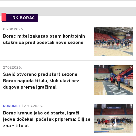
RK BORAC
0
05.08.2026.
Borac m:tel zakazao osam kontrolnih
utakmica pred početak nove sezone
0
27.07.2026.
Savić otvoreno pred start sezone:
Borac napada titulu, klub ulazi bez
dugova prema igračima!
0
RUKOMET
27.07.2026.
|
Borac krenuo jako od starta, igrači
jedva dočekali početak priprema: Cilj se
zna - titula!