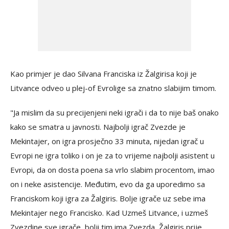
Kao primjer je dao Silvana Franciska iz Žalgirisa koji je
Litvance odveo u plej-of Evrolige sa znatno slabijim timom.
"Ja mislim da su precijenjeni neki igrači i da to nije baš onako
kako se smatra u javnosti. Najbolji igrač Zvezde je
Mekintajer, on igra prosječno 33 minuta, nijedan igrač u
Evropi ne igra toliko i on je za to vrijeme najbolji asistent u
Evropi, da on dosta poena sa vrlo slabim procentom, imao
on i neke asistencije. Međutim, evo da ga uporedimo sa
Franciskom koji igra za Žalgiris. Bolje igrače uz sebe ima
Mekintajer nego Francisko. Kad Uzmeš Litvance, i uzmeš
Zvezdine sve igrače, bolji tim ima Zvezda, Žalgiris prije