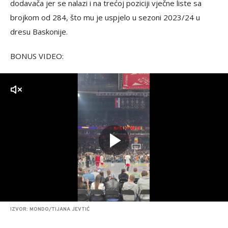
dodavača jer se nalazi i na trećoj poziciji vječne liste sa
brojkom od 284, što mu je uspjelo u sezoni 2023/24 u
dresu Baskonije.
BONUS VIDEO:
zvuk
IZVOR: MONDO/TIJANA JEVTIĆ