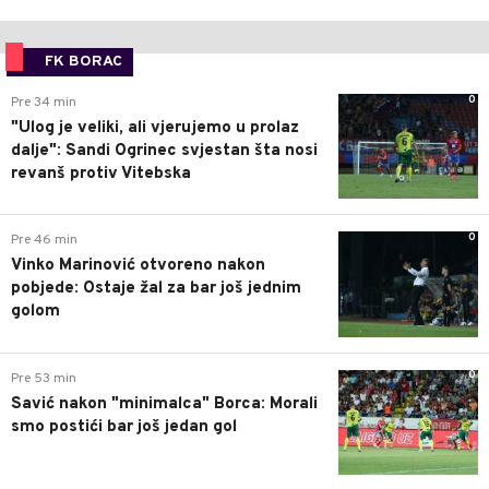
FK BORAC
0
Pre 34 min
"Ulog je veliki, ali vjerujemo u prolaz
dalje": Sandi Ogrinec svjestan šta nosi
revanš protiv Vitebska
0
Pre 46 min
Vinko Marinović otvoreno nakon
pobjede: Ostaje žal za bar još jednim
golom
0
Pre 53 min
Savić nakon "minimalca" Borca: Morali
smo postići bar još jedan gol