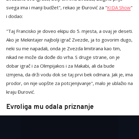
svega ima i manji budžet", rekao je Đurović za "
KIDA Show
"
i dodao:
"Taj Francisko je doveo ekipu do 5. mjesta, a ovaj je deseti.
Ako je Mekintajer najbolji igrač Zvezde, ja to govorim dugo,
neki su me napadali, onda je Zvezda limitirana kao tim,
nikad ne može da dođe do vrha. S druge strane, on je
dobar igrač i za Olimpijakos i za Makabi, ali da bude
izmjena, da drži vodu dok se taj prvi bek odmara. Jak je, ima
prodor, on nije uopšte za potcjenjivanje", malo je ublažio na
kraju Đurović.
Evroliga mu odala priznanje