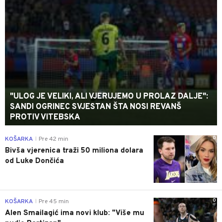
"ULOG JE VELIKI, ALI VJERUJEMO U PROLAZ DALJE":
SANDI OGRINEC SVJESTAN ŠTA NOSI REVANŠ
PROTIV VITEBSKA
0
KOŠARKA
Pre 42 min
|
Bivša vjerenica traži 50 miliona dolara
od Luke Dončića
0
KOŠARKA
Pre 45 min
|
Alen Smailagić ima novi klub: "Više mu