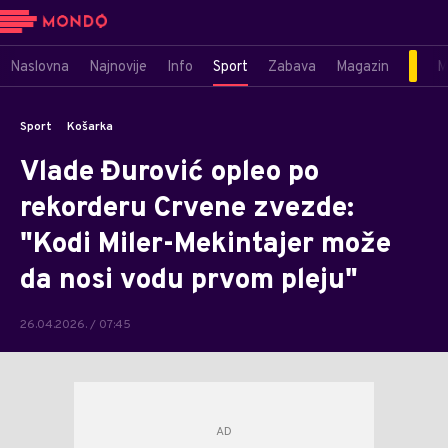
Naslovna
Najnovije
Info
Sport
Zabava
Magazin
M
Sport
Košarka
Vlade Đurović opleo po
rekorderu Crvene zvezde:
"Kodi Miler-Mekintajer može
da nosi vodu prvom pleju"
26.04.2026. / 07:45