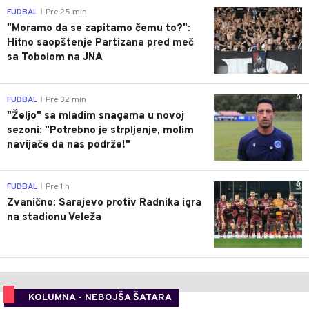
0
FUDBAL
Pre 25 min
|
"Moramo da se zapitamo čemu to?":
Hitno saopštenje Partizana pred meč
sa Tobolom na JNA
0
FUDBAL
Pre 32 min
|
"Željo" sa mladim snagama u novoj
sezoni: "Potrebno je strpljenje, molim
navijače da nas podrže!"
0
FUDBAL
Pre 1 h
|
Zvanično: Sarajevo protiv Radnika igra
na stadionu Veleža
KOLUMNA - NEBOJŠA ŠATARA