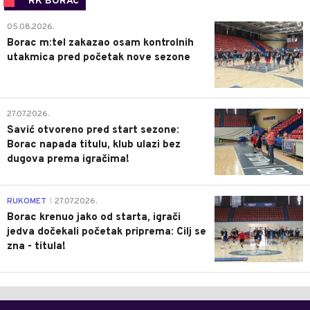
RK BORAC
0
05.08.2026.
Borac m:tel zakazao osam kontrolnih
utakmica pred početak nove sezone
0
27.07.2026.
Savić otvoreno pred start sezone:
Borac napada titulu, klub ulazi bez
dugova prema igračima!
0
RUKOMET
27.07.2026.
|
Borac krenuo jako od starta, igrači
jedva dočekali početak priprema: Cilj se
zna - titula!