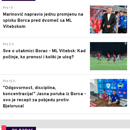
0
Pre 1 h
Marinović napravio jednu promjenu na
spisku Borca pred dvomeč sa ML
Vitebskom
0
Pre 2 h
Sve o utakmici Borac - ML Vitebsk: Kad
počinje, ko prenosi i koliki je ulog?
0
Pre 15 h
"Odgovornost, disciplina,
koncentracija!" Jasna poruka iz Borca -
ovo je recept za pobjedu protiv
Bjelorusa!