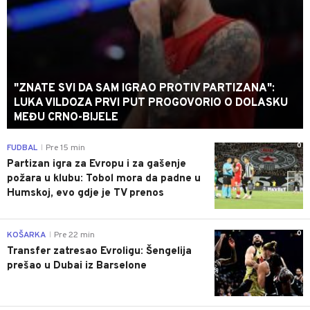
"ZNATE SVI DA SAM IGRAO PROTIV PARTIZANA":
LUKA VILDOZA PRVI PUT PROGOVORIO O DOLASKU
MEĐU CRNO-BIJELE
0
FUDBAL
Pre 15 min
|
Partizan igra za Evropu i za gašenje
požara u klubu: Tobol mora da padne u
Humskoj, evo gdje je TV prenos
0
KOŠARKA
Pre 22 min
|
Transfer zatresao Evroligu: Šengelija
prešao u Dubai iz Barselone