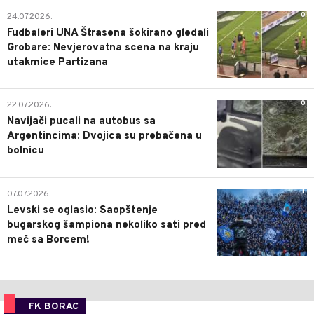
0
24.07.2026.
Fudbaleri UNA Štrasena šokirano gledali
Grobare: Nevjerovatna scena na kraju
utakmice Partizana
0
22.07.2026.
Navijači pucali na autobus sa
Argentincima: Dvojica su prebačena u
bolnicu
1
07.07.2026.
Levski se oglasio: Saopštenje
bugarskog šampiona nekoliko sati pred
meč sa Borcem!
FK BORAC