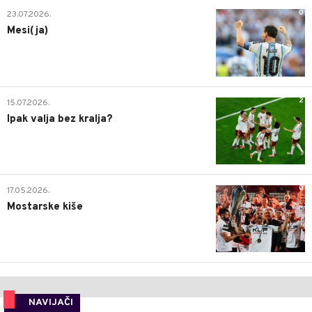
0
23.07.2026.
Mesi(ja)
2
15.07.2026.
Ipak valja bez kralja?
0
17.05.2026.
Mostarske kiše
NAVIJAČI