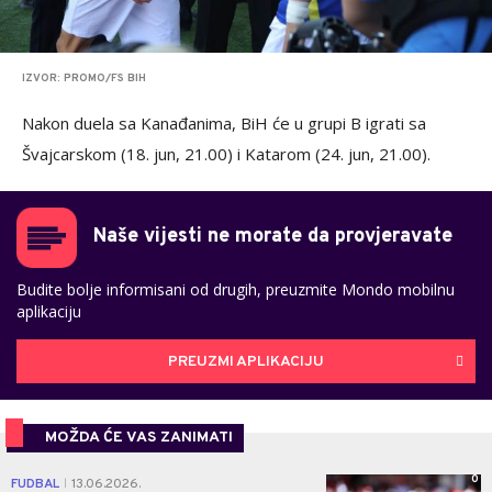
IZVOR: PROMO/FS BIH
Nakon duela sa Kanađanima, BiH će u grupi B igrati sa
Švajcarskom (18. jun, 21.00) i Katarom (24. jun, 21.00).
Naše vijesti ne morate da provjeravate
Budite bolje informisani od drugih, preuzmite Mondo mobilnu
aplikaciju
PREUZMI APLIKACIJU
MOŽDA ĆE VAS ZANIMATI
0
FUDBAL
13.06.2026.
|