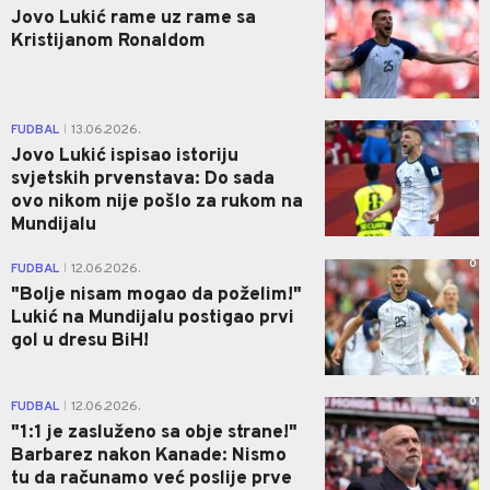
Jovo Lukić rame uz rame sa
Kristijanom Ronaldom
0
FUDBAL
13.06.2026.
|
Jovo Lukić ispisao istoriju
svjetskih prvenstava: Do sada
ovo nikom nije pošlo za rukom na
Mundijalu
0
FUDBAL
12.06.2026.
|
"Bolje nisam mogao da poželim!"
Lukić na Mundijalu postigao prvi
gol u dresu BiH!
0
FUDBAL
12.06.2026.
|
"1:1 je zasluženo sa obje strane!"
Barbarez nakon Kanade: Nismo
tu da računamo već poslije prve