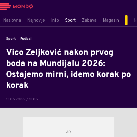
Naslovna
Najnovije
Info
Sport
Zabava
Magazin
M
Sport
Fudbal
Vico Zeljković nakon prvog
boda na Mundijalu 2026:
Ostajemo mirni, idemo korak po
korak
13.06.2026. / 12:05