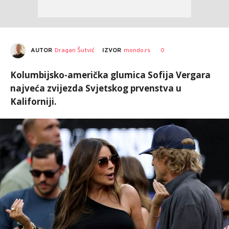
AUTOR
Dragan Šutvić
0
IZVOR
mondo.rs
Kolumbijsko-američka glumica Sofija Vergara
najveća zvijezda Svjetskog prvenstva u
Kaliforniji.