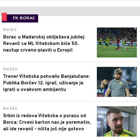
FK BORAC
0
Pre 13 h
Borac u Mađarskoj obilježava jubilej:
Revanš sa ML Vitebskom biće 50.
nastup crveno-plavih u Evropi!
0
Pre 23 h
Trener Vitebska pohvalio Banjalučane:
Publika Borčev 12. igrač, uživanje je
igrati u ovakvom ambijentu
0
Pre 23 h
Srbin iz redova Vitebska o porazu od
Borca: Crveni karton nas je poremetio,
ali ide revanš - ništa još nije gotovo