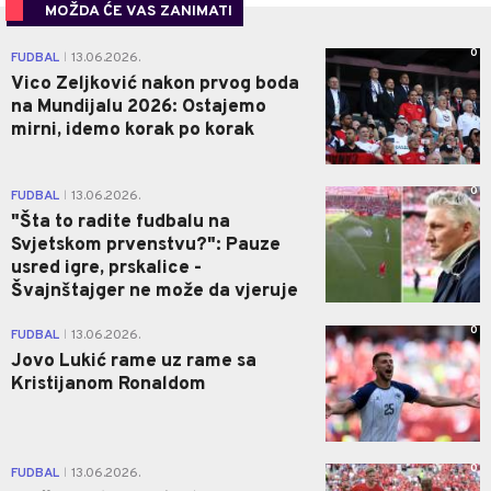
MOŽDA ĆE VAS ZANIMATI
0
FUDBAL
13.06.2026.
|
Vico Zeljković nakon prvog boda
na Mundijalu 2026: Ostajemo
mirni, idemo korak po korak
0
FUDBAL
13.06.2026.
|
"Šta to radite fudbalu na
Svjetskom prvenstvu?": Pauze
usred igre, prskalice -
Švajnštajger ne može da vjeruje
0
FUDBAL
13.06.2026.
|
Jovo Lukić rame uz rame sa
Kristijanom Ronaldom
0
FUDBAL
13.06.2026.
|