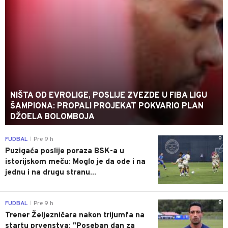
NIŠTA OD EVROLIGE, POSLIJE ZVEZDE U FIBA LIGU
ŠAMPIONA: PROPALI PROJEKAT POKVARIO PLAN
DŽOELA BOLOMBOJA
0
FUDBAL
Pre 9 h
|
Puzigaća poslije poraza BSK-a u
istorijskom meču: Moglo je da ode i na
jednu i na drugu stranu...
0
FUDBAL
Pre 9 h
|
Trener Željezničara nakon trijumfa na
startu prvenstva: "Poseban dan za