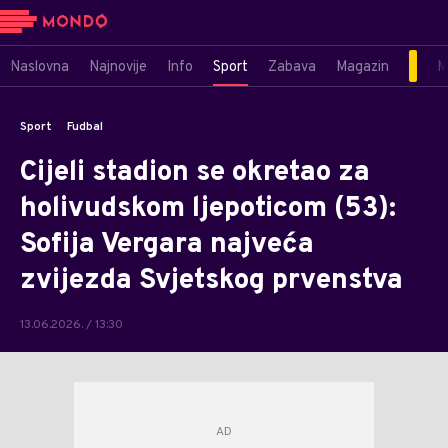
Naslovna
Najnovije
Info
Sport
Zabava
Magazin
M
Sport
Fudbal
Cijeli stadion se okretao za
holivudskom ljepoticom (53):
Sofija Vergara najveća
zvijezda Svjetskog prvenstva
13.06.2026. / 13:30