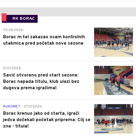
RK BORAC
0
05.08.2026.
Borac m:tel zakazao osam kontrolnih
utakmica pred početak nove sezone
0
27.07.2026.
Savić otvoreno pred start sezone:
Borac napada titulu, klub ulazi bez
dugova prema igračima!
0
RUKOMET
27.07.2026.
|
Borac krenuo jako od starta, igrači
jedva dočekali početak priprema: Cilj se
zna - titula!