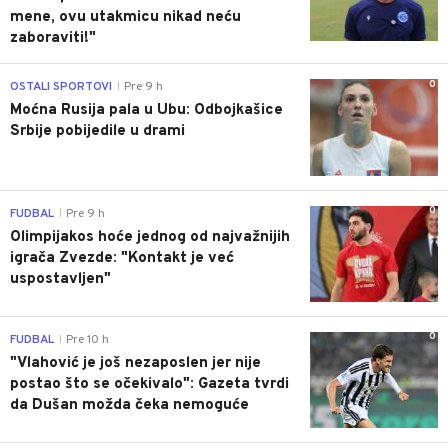
mene, ovu utakmicu nikad neću
zaboraviti!"
0
OSTALI SPORTOVI
Pre 9 h
|
Moćna Rusija pala u Ubu: Odbojkašice
Srbije pobijedile u drami
0
FUDBAL
Pre 9 h
|
Olimpijakos hoće jednog od najvažnijih
igrača Zvezde: "Kontakt je već
uspostavljen"
0
FUDBAL
Pre 10 h
|
"Vlahović je još nezaposlen jer nije
postao što se očekivalo": Gazeta tvrdi
da Dušan možda čeka nemoguće