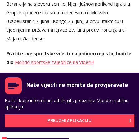
Barankilja na sjeveru zemlje. Njeni Južnoamerikanci igraju u
Grupi K i počeće učešće na mečevima u Meksiku
(Uzbekistan 17. juna i Kongo 23. jun), a prvu utakmicu u
Sjedinjenim Državama igraće 27. juna protiv Portugala u
Majami Gardensu.
Pratite sve sportske vijesti na jednom mjestu, budite
dio
Mondo sportske zajednice na Viberu!
Naše vijesti ne morate da provjeravate
Budite bolje informisani od drugih, preuzmite Mondo mobilnu
aplikaciju
PREUZMI APLIKACIJU