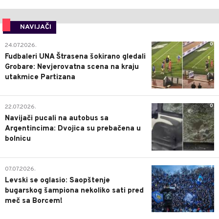
NAVIJAČI
0
24.07.2026.
Fudbaleri UNA Štrasena šokirano gledali
Grobare: Nevjerovatna scena na kraju
utakmice Partizana
0
22.07.2026.
Navijači pucali na autobus sa
Argentincima: Dvojica su prebačena u
bolnicu
1
07.07.2026.
Levski se oglasio: Saopštenje
bugarskog šampiona nekoliko sati pred
meč sa Borcem!