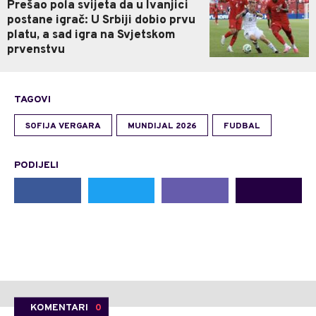
Prešao pola svijeta da u Ivanjici
postane igrač: U Srbiji dobio prvu
platu, a sad igra na Svjetskom
prvenstvu
TAGOVI
SOFIJA VERGARA
MUNDIJAL 2026
FUDBAL
PODIJELI
KOMENTARI
0