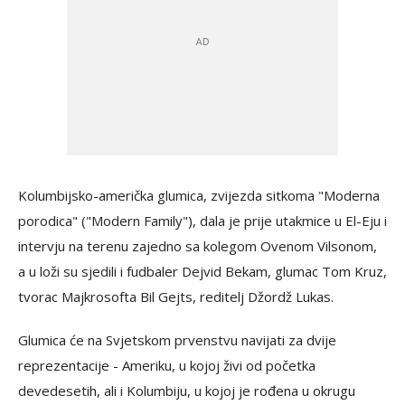
Kolumbijsko-američka glumica, zvijezda sitkoma "Moderna
porodica" ("Modern Family"), dala je prije utakmice u El-Eju i
intervju na terenu zajedno sa kolegom Ovenom Vilsonom,
a u loži su sjedili i fudbaler Dejvid Bekam, glumac Tom Kruz,
tvorac Majkrosofta Bil Gejts, reditelj Džordž Lukas.
Glumica će na Svjetskom prvenstvu navijati za dvije
reprezentacije - Ameriku, u kojoj živi od početka
devedesetih, ali i Kolumbiju, u kojoj je rođena u okrugu