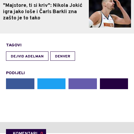
"Majstore, ti si kriv": Nikola Jokić
igra jako loše i Čarls Barkli zna
zašto je to tako
TAGOVI
DEJVID ADELMAN
DENVER
PODIJELI
KOMENTARI
0