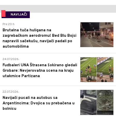
NAVIJAČI
0
Pre 20 h
Brutalna tuča huligana na
zagrebačkom aerodromu! Bed Blu Bojsi
napravili sačekušu, navijači padali po
automobilima
0
24.07.2026.
Fudbaleri UNA Štrasena šokirano gledali
Grobare: Nevjerovatna scena na kraju
utakmice Partizana
0
22.07.2026.
Navijači pucali na autobus sa
Argentincima: Dvojica su prebačena u
bolnicu