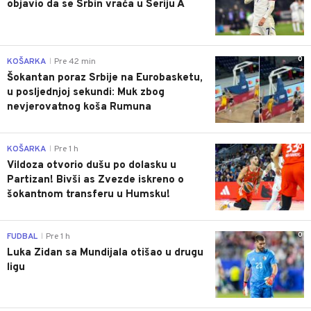
objavio da se Srbin vraća u Seriju A
0
KOŠARKA
Pre 42 min
|
Šokantan poraz Srbije na Eurobasketu,
u posljednjoj sekundi: Muk zbog
nevjerovatnog koša Rumuna
0
KOŠARKA
Pre 1 h
|
Vildoza otvorio dušu po dolasku u
Partizan! Bivši as Zvezde iskreno o
šokantnom transferu u Humsku!
0
FUDBAL
Pre 1 h
|
Luka Zidan sa Mundijala otišao u drugu
ligu