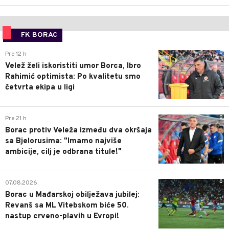
FK BORAC
0
Pre 12 h
Velež želi iskoristiti umor Borca, Ibro
Rahimić optimista: Po kvalitetu smo
četvrta ekipa u ligi
0
Pre 21 h
Borac protiv Veleža između dva okršaja
sa Bjelorusima: "Imamo najviše
ambicije, cilj je odbrana titule!"
0
07.08.2026.
Borac u Mađarskoj obilježava jubilej:
Revanš sa ML Vitebskom biće 50.
nastup crveno-plavih u Evropi!