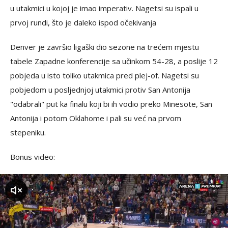
u utakmici u kojoj je imao imperativ. Nagetsi su ispali u
prvoj rundi, što je daleko ispod očekivanja
Denver je završio ligaški dio sezone na trećem mjestu
tabele Zapadne konferencije sa učinkom 54-28, a poslije 12
pobjeda u isto toliko utakmica pred plej-of. Nagetsi su
pobjedom u posljednjoj utakmici protiv San Antonija
"odabrali" put ka finalu koji bi ih vodio preko Minesote, San
Antonija i potom Oklahome i pali su već na prvom
stepeniku.
Bonus video:
zvuk