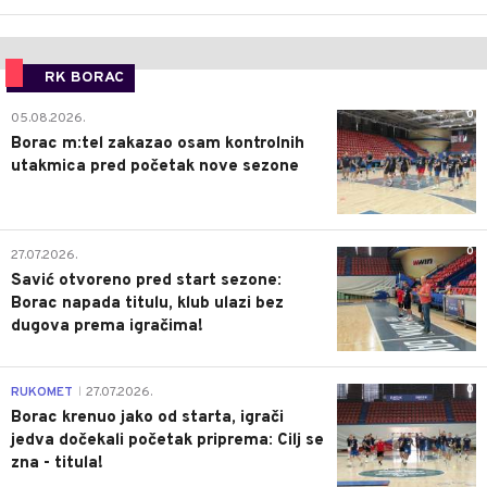
RK BORAC
0
05.08.2026.
Borac m:tel zakazao osam kontrolnih
utakmica pred početak nove sezone
0
27.07.2026.
Savić otvoreno pred start sezone:
Borac napada titulu, klub ulazi bez
dugova prema igračima!
0
RUKOMET
27.07.2026.
|
Borac krenuo jako od starta, igrači
jedva dočekali početak priprema: Cilj se
zna - titula!