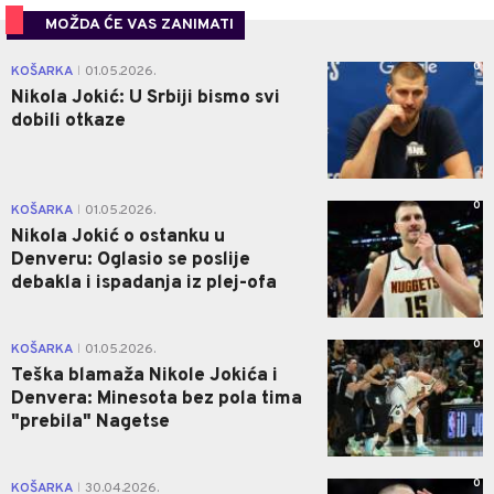
MOŽDA ĆE VAS ZANIMATI
0
KOŠARKA
01.05.2026.
|
Nikola Jokić: U Srbiji bismo svi
dobili otkaze
0
KOŠARKA
01.05.2026.
|
Nikola Jokić o ostanku u
Denveru: Oglasio se poslije
debakla i ispadanja iz plej-ofa
0
KOŠARKA
01.05.2026.
|
Teška blamaža Nikole Jokića i
Denvera: Minesota bez pola tima
"prebila" Nagetse
0
KOŠARKA
30.04.2026.
|