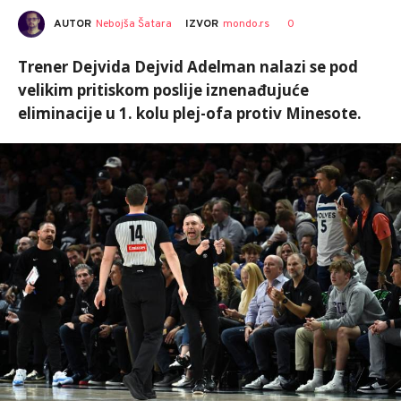
AUTOR
Nebojša Šatara
0
IZVOR
mondo.rs
Trener Dejvida Dejvid Adelman nalazi se pod
velikim pritiskom poslije iznenađujuće
eliminacije u 1. kolu plej-ofa protiv Minesote.