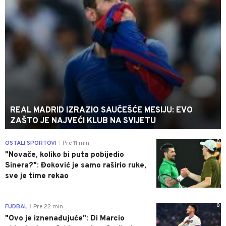
REAL MADRID IZRAZIO SAUČEŠĆE MESIJU: EVO
ZAŠTO JE NAJVEĆI KLUB NA SVIJETU
0
OSTALI SPORTOVI
Pre 11 min
|
"Novače, koliko bi puta pobijedio
Sinera?": Đoković je samo raširio ruke,
sve je time rekao
0
FUDBAL
Pre 22 min
|
"Ovo je iznenađujuće": Di Marcio