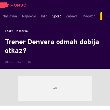
Naslovna
Najnovije
Info
Sport
Zabava
Magazin
M
Sport
Košarka
Trener Denvera odmah dobija
otkaz?
01.05.2026. / 08:16