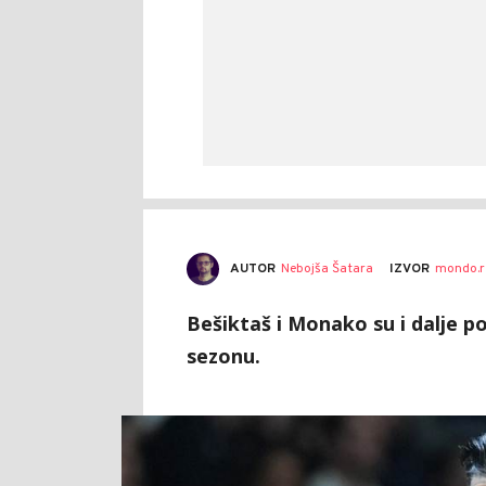
AUTOR
Nebojša Šatara
IZVOR
mondo.r
Bešiktaš i Monako su i dalje p
sezonu.