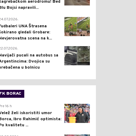
zagrebačkom aerodromu! Bed
Blu Bojsi napravili...
0
24.07.2026.
Fudbaleri UNA Štrasena
šokirano gledali Grobare:
Nevjerovatna scena na k...
0
22.07.2026.
Navijači pucali na autobus sa
Argentincima: Dvojica su
prebačena u bolnicu
FK BORAC
0
Pre 16 h
Velež želi iskoristiti umor
Borca, Ibro Rahimić optimista:
Po kvalitetu ...