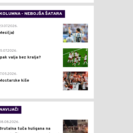
KOLUMNA - NEBOJŠA ŠATARA
0
23.07.2026.
Mesi(ja)
2
15.07.2026.
Ipak valja bez kralja?
0
17.05.2026.
Mostarske kiše
NAVIJAČI
0
08.08.2026.
Brutalna tuča huligana na