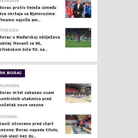
0
08.08.2026.
Borac protiv Veleža između
dva okršaja sa Bjelorusima:
"Imamo najviše am...
0
07.08.2026.
Borac u Mađarskoj obilježava
jubilej: Revanš sa ML
Vitebskom biće 50. na...
RK BORAC
0
05.08.2026.
Borac m:tel zakazao osam
kontrolnih utakmica pred
početak nove sezone
0
27.07.2026.
Savić otvoreno pred start
sezone: Borac napada titulu,
klub ulazi bez du...