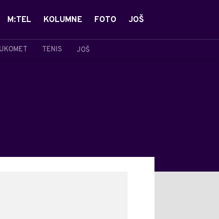
M:TEL
KOLUMNE
FOTO
JOŠ
UKOMET
TENIS
JOŠ