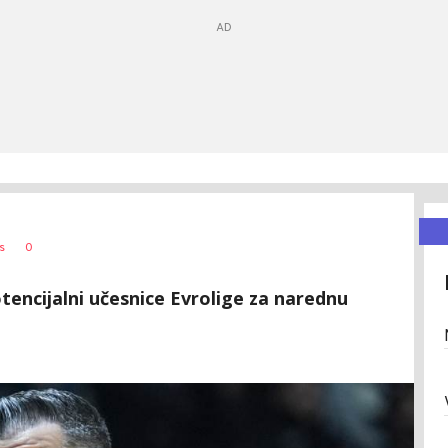
0
s
otencijalni učesnice Evrolige za narednu