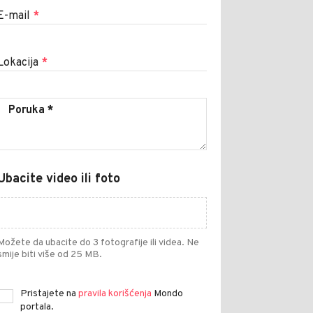
E-mail
*
Lokacija
*
Ubacite video ili foto
Možete da ubacite do 3 fotografije ili videa. Ne
smije biti više od 25 MB.
Pristajete na
pravila korišćenja
Mondo
portala.