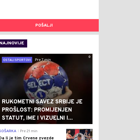
POŠALJI
NAJNOVIJE
0
Pre 7 min
OSTALI SPORTOVI
RUKOMETNI SAVEZ SRBIJE JE
PROŠLOST: PROMIJENJEN
STATUT, IME I VIZUELNI I...
0
KOŠARKA
Pre 21 min
|
Da li je tim Crvene zvezde