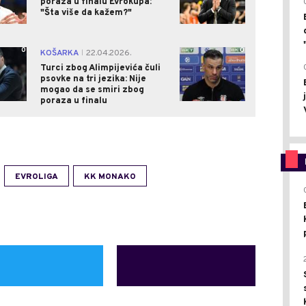
poraza u finalu Evrokupa:
"Šta više da kažem?"
0
0
KOŠARKA
22.04.2026.
|
Turci zbog Alimpijevića čuli
psovke na tri jezika: Nije
mogao da se smiri zbog
poraza u finalu
EVROLIGA
KK MONAKO