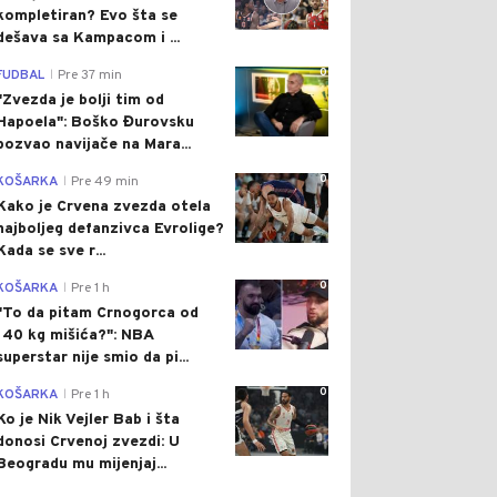
kompletiran? Evo šta se
dešava sa Kampacom i ...
0
FUDBAL
Pre 37 min
|
"Zvezda je bolji tim od
Hapoela": Boško Đurovsku
pozvao navijače na Mara...
0
KOŠARKA
Pre 49 min
|
Kako je Crvena zvezda otela
najboljeg defanzivca Evrolige?
Kada se sve r...
0
KOŠARKA
Pre 1 h
|
"To da pitam Crnogorca od
140 kg mišića?": NBA
superstar nije smio da pi...
0
KOŠARKA
Pre 1 h
|
Ko je Nik Vejler Bab i šta
donosi Crvenoj zvezdi: U
Beogradu mu mijenjaj...