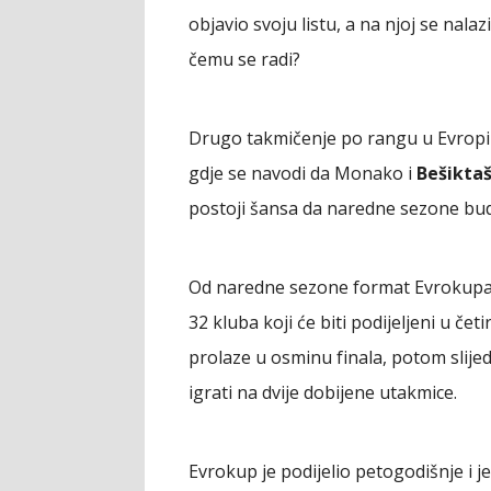
objavio svoju listu, a na njoj se nalaz
čemu se radi?
Drugo takmičenje po rangu u Evropi je
gdje se navodi da Monako i
Bešikta
postoji šansa da naredne sezone budu
Od naredne sezone format Evrokupa 
32 kluba koji će biti podijeljeni u če
prolaze u osminu finala, potom slijedi 
igrati na dvije dobijene utakmice.
Evrokup je podijelio petogodišnje i 