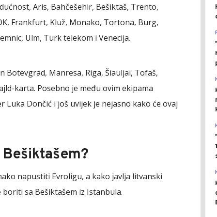
dućnost, Aris, Bahčešehir, Bešiktaš, Trento,
OK, Frankfurt, Kluž, Monako, Tortona, Burg,
emnic, Ulm, Turk telekom i Venecija.
n Botevgrad, Manresa, Riga, Šiauljai, Tofaš,
 vajld-karta. Posebno je među ovim ekipama
jer Luka Dončić i još uvijek je nejasno kako će ovaj
i Bešiktašem?
nako napustiti Evroligu, a kako javlja litvanski
e boriti sa Bešiktašem iz Istanbula.