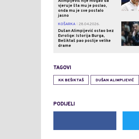
Alimpijević nije mogao da
vjeruje šta mu je poslao,
onda mu je sve postalo
jasno
KOŠARKA
28.04.2026.
|
Dušan Alimpijević ostao bez
Evrolige: Istorija Burga,
Bešiktaš pao poslije velike
drame
TAGOVI
KK BEŠIKTAŠ
DUŠAN ALIMPIJEVIĆ
PODIJELI