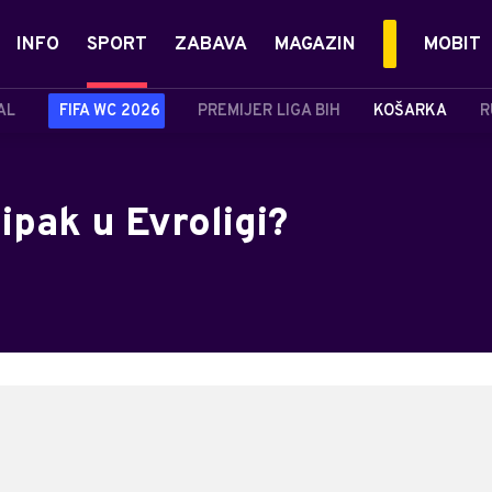
INFO
SPORT
ZABAVA
MAGAZIN
MOBIT
AL
FIFA WC 2026
PREMIJER LIGA BIH
KOŠARKA
R
ipak u Evroligi?