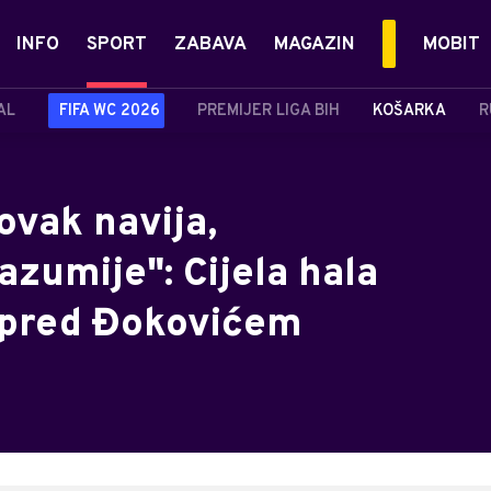
INFO
SPORT
ZABAVA
MAGAZIN
MOBIT
AL
FIFA WC 2026
PREMIJER LIGA BIH
KOŠARKA
R
vak navija,
zumije": Cijela hala
 pred Đokovićem