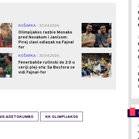
0
0
KOŠARKA
30.04.2026.
|
Olimpijakos razbio Monako
pred Novakom i Janisom:
Pirej slavi odlazak na Fajnal
for
0
0
KOŠARKA
30.04.2026.
|
Fenerbahče rutinski do 2:0 u
seriji plej-ofa: Sa Bosfora se
vidi Fajnal-for
NIS ADETOKUMBO
KK OLIMPIJAKOS