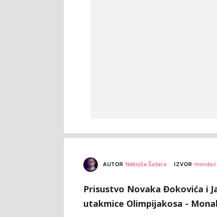
AUTOR
Nebojša Šatara
IZVOR
mondo.r
Prisustvo Novaka Đokovića i J
utakmice Olimpijakosa - Mona