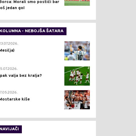
Borca: Morali smo postići bar
još jedan gol
KOLUMNA - NEBOJŠA ŠATARA
0
23.07.2026.
Mesi(ja)
2
15.07.2026.
Ipak valja bez kralja?
0
17.05.2026.
Mostarske kiše
NAVIJAČI