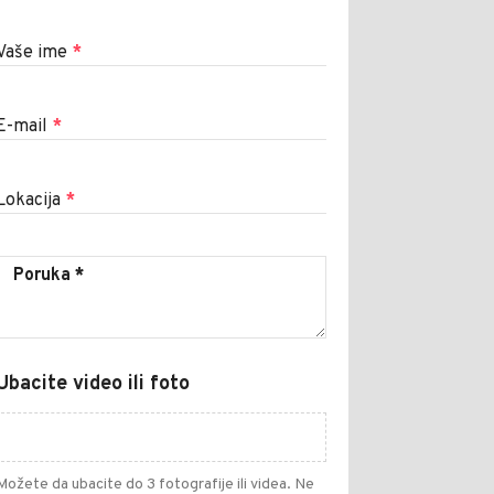
Vaše ime
*
E-mail
*
Lokacija
*
Ubacite video ili foto
Možete da ubacite do 3 fotografije ili videa. Ne