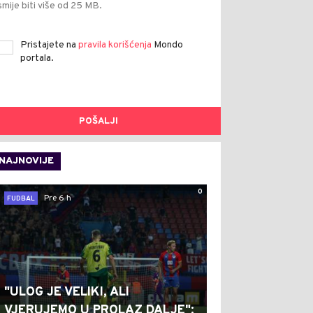
smije biti više od 25 MB.
Pristajete na
pravila korišćenja
Mondo
portala.
POŠALJI
NAJNOVIJE
0
Pre 6 h
FUDBAL
"ULOG JE VELIKI, ALI
VJERUJEMO U PROLAZ DALJE":