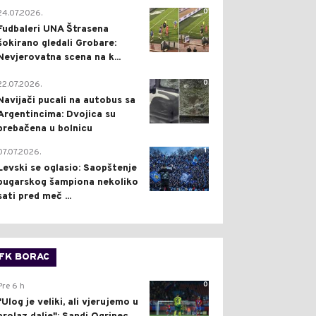
0
24.07.2026.
Fudbaleri UNA Štrasena
šokirano gledali Grobare:
Nevjerovatna scena na k...
0
22.07.2026.
Navijači pucali na autobus sa
Argentincima: Dvojica su
prebačena u bolnicu
1
07.07.2026.
Levski se oglasio: Saopštenje
bugarskog šampiona nekoliko
sati pred meč ...
FK BORAC
0
Pre 6 h
"Ulog je veliki, ali vjerujemo u