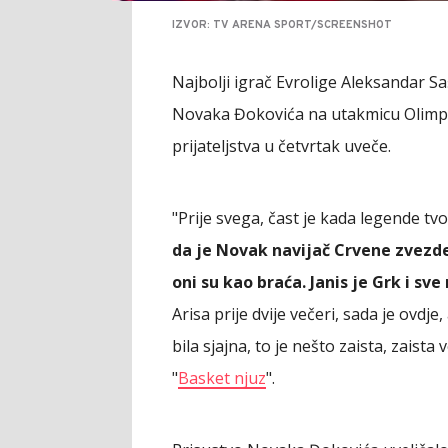
IZVOR: TV ARENA SPORT/SCREENSHOT
Najbolji igrač Evrolige Aleksandar S
Novaka Đokovića na utakmicu Olimpi
prijateljstva u četvrtak uveče.
"Prije svega, čast je kada legende t
da je Novak navijač Crvene zvezde
oni su kao braća. Janis je Grk i sv
Arisa prije dvije večeri, sada je ovdj
bila sjajna, to je nešto zaista, zaista
"
Basket njuz
".