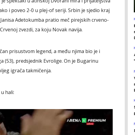
e spektakl u atinskoj Dvorani mira i prijateljstva
o i poveo 2-0 u plej-of seriji. Srbin je sjedio kraj
 Janisa Adetokumba pratio meč pirejskih crveno-
i i Crvenoj zvezdi, za koju Novak navija.
ličan prisustvom legend, a među njima bio je i
a (53), predsjednik Evrolige. On je Bugarinu
ljeg igrača takmičenja.
u hali: