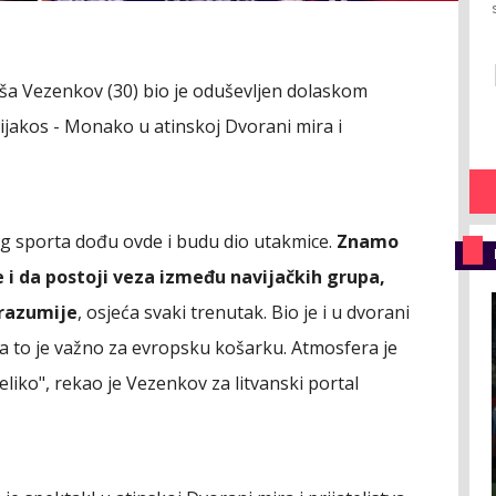
aša Vezenkov (30) bio je oduševljen dolaskom
jakos - Monako u atinskoj Dvorani mira i
vog sporta dođu ovde i budu dio utakmice.
Znamo
 i da postoji veza između navijačkih grupa,
e razumije
, osjeća svaki trenutak. Bio je i u dvorani
e, a to je važno za evropsku košarku. Atmosfera je
 veliko", rekao je Vezenkov za litvanski portal