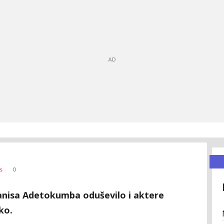
0
s
anisa Adetokumba oduševilo i aktere
ko.