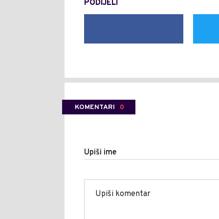
PODIJELI
KOMENTARI
0
Upiši ime