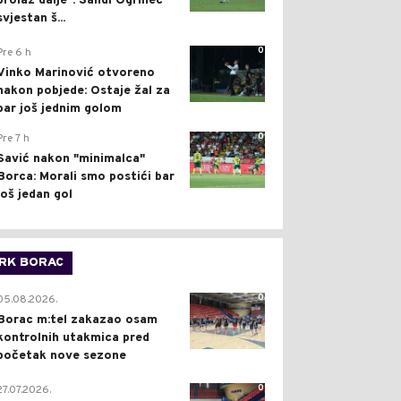
prolaz dalje": Sandi Ogrinec
svjestan š...
0
Pre 6 h
Vinko Marinović otvoreno
nakon pobjede: Ostaje žal za
bar još jednim golom
0
Pre 7 h
Savić nakon "minimalca"
Borca: Morali smo postići bar
još jedan gol
RK BORAC
0
05.08.2026.
Borac m:tel zakazao osam
kontrolnih utakmica pred
početak nove sezone
0
27.07.2026.