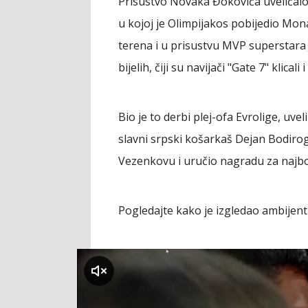
Prisustvo Novaka Đokovića uveličalo j
u kojoj je Olimpijakos pobijedio Monak
terena i u prisustvu MVP superstara
bijelih, čiji su navijači "Gate 7" klical
Bio je to derbi plej-ofa Evrolige, uve
slavni srpski košarkaš Dejan Bodirog
Vezenkovu i uručio nagradu za najbo
Pogledajte kako je izgledao ambijent 
klikni za zvuk