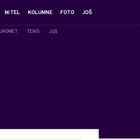
M:TEL
KOLUMNE
FOTO
JOŠ
UKOMET
TENIS
JOŠ