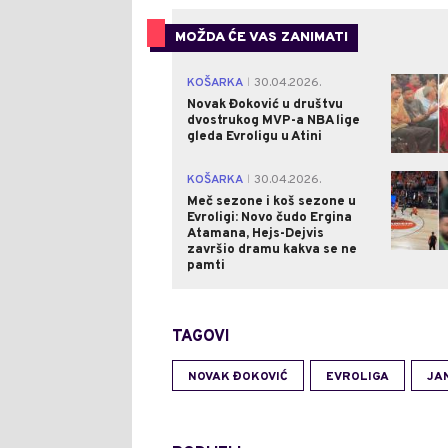
MOŽDA ĆE VAS ZANIMATI
KOŠARKA
30.04.2026.
|
Novak Đoković u društvu
dvostrukog MVP-a NBA lige
gleda Evroligu u Atini
KOŠARKA
30.04.2026.
|
Meč sezone i koš sezone u
Evroligi: Novo čudo Ergina
Atamana, Hejs-Dejvis
završio dramu kakva se ne
pamti
TAGOVI
NOVAK ĐOKOVIĆ
EVROLIGA
JA