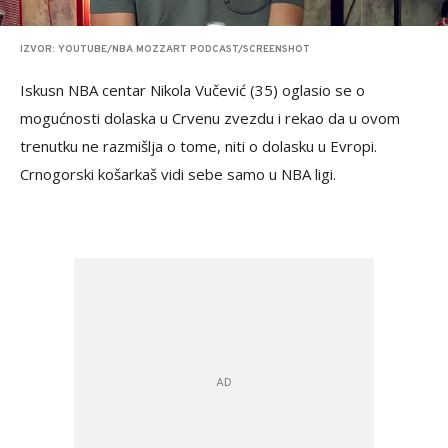
IZVOR: YOUTUBE/NBA MOZZART PODCAST/SCREENSHOT
Iskusn NBA centar Nikola Vučević (35) oglasio se o
mogućnosti dolaska u Crvenu zvezdu i rekao da u ovom
trenutku ne razmišlja o tome, niti o dolasku u Evropi.
Crnogorski košarkaš vidi sebe samo u NBA ligi.