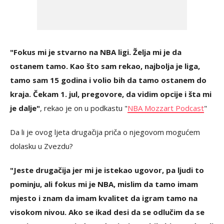
"Fokus mi je stvarno na NBA ligi. Želja mi je da
ostanem tamo. Kao što sam rekao, najbolja je liga,
tamo sam 15 godina i volio bih da tamo ostanem do
kraja. Čekam 1. jul, pregovore, da vidim opcije i šta mi
je dalje"
, rekao je on u podkastu "
NBA Mozzart Podcast
"
Da li je ovog ljeta drugačija priča o njegovom mogućem
dolasku u Zvezdu?
"Jeste drugačija jer mi je istekao ugovor, pa ljudi to
pominju, ali fokus mi je NBA, mislim da tamo imam
mjesto i znam da imam kvalitet da igram tamo na
visokom nivou. Ako se ikad desi da se odlučim da se