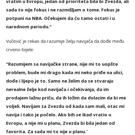
vratim u Evropu, jedan od prioriteta bila bi Zvezda, ali
sada to nije fokus i ne razmišljam o tome. Fokus je
potpuni na NBA. Očekujem da ću tamo ostati i u
narednom periodu."
Vučević je rekao da razumije želju navijača da dođe među
crveno-bijele.
"Razumijem sa navijačke strane, nije mi to uopšte
problem, bude mi drago kada mi neko priđe na ulici,
dođe i lijepo je to. Samo ne želim da se stvaraju
nerealne želje kod navijača i očekivanja, da im
prodajem lažnu priču, da ih ložim da dolazim da bi me
voljeli. Navijam za Zvezdu od kada sam mali, otac mi
navija i tako je počelo. Ako bih se ikad vratio u
Evropu, a nije mi u planu, Zvezda bi bila jedan od
favorita. Za sada mi to nije u planu.
"