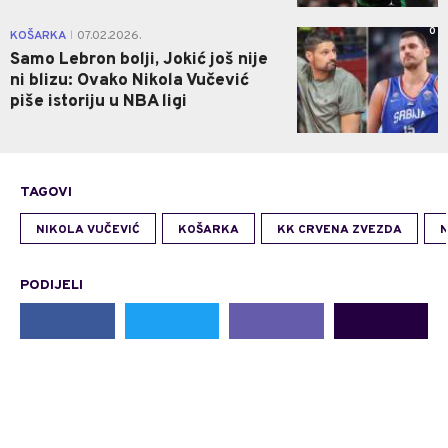
0
KOŠARKA
07.02.2026.
|
Samo Lebron bolji, Jokić još nije
ni blizu: Ovako Nikola Vučević
piše istoriju u NBA ligi
TAGOVI
NIKOLA VUČEVIĆ
KOŠARKA
KK CRVENA ZVEZDA
N
PODIJELI