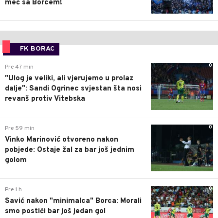
meč sa Borcem!
FK BORAC
0
Pre 47 min
"Ulog je veliki, ali vjerujemo u prolaz
dalje": Sandi Ogrinec svjestan šta nosi
revanš protiv Vitebska
0
Pre 59 min
Vinko Marinović otvoreno nakon
pobjede: Ostaje žal za bar još jednim
golom
0
Pre 1 h
Savić nakon "minimalca" Borca: Morali
smo postići bar još jedan gol