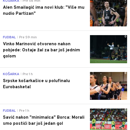
0
KOŠARKA
Pre 58 min
|
Alen Smailagić ima novi klub: "Više mu
nudio Partizan"
0
FUDBAL
Pre 59 min
|
Vinko Marinović otvoreno nakon
pobjede: Ostaje žal za bar još jednim
golom
0
KOŠARKA
Pre 1 h
|
Srpske košarkašice u polufinalu
Eurobasketa!
0
FUDBAL
Pre 1 h
|
Savić nakon "minimalca" Borca: Morali
smo postići bar još jedan gol