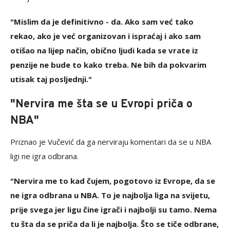
"Mislim da je definitivno - da. Ako sam već tako
rekao, ako je već organizovan i ispraćaj i ako sam
otišao na lijep način, obično ljudi kada se vrate iz
penzije ne bude to kako treba. Ne bih da pokvarim
utisak taj posljednji."
"Nervira me šta se u Evropi priča o
NBA"
Priznao je Vučević da ga nerviraju komentari da se u NBA
ligi ne igra odbrana.
"Nervira me to kad čujem, pogotovo iz Evrope, da se
ne igra odbrana u NBA. To je najbolja liga na svijetu,
prije svega jer ligu čine igrači i najbolji su tamo. Nema
tu šta da se priča da li je najbolja. Što se tiče odbrane,