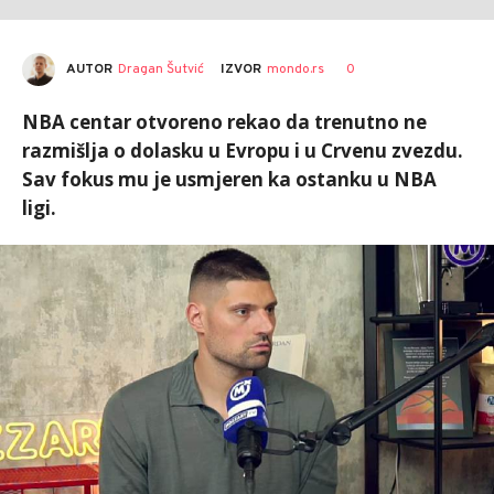
AUTOR
Dragan Šutvić
0
IZVOR
mondo.rs
NBA centar otvoreno rekao da trenutno ne
razmišlja o dolasku u Evropu i u Crvenu zvezdu.
Sav fokus mu je usmjeren ka ostanku u NBA
ligi.