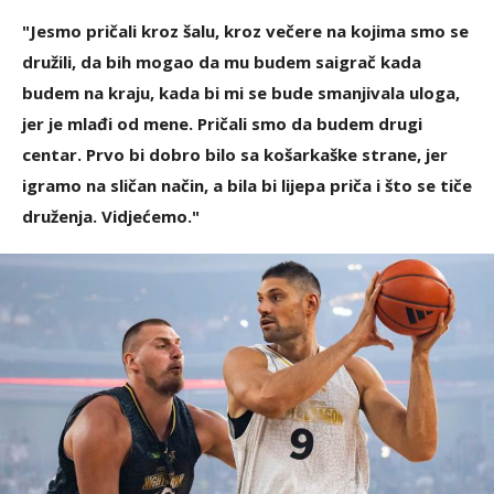
"Jesmo pričali kroz šalu, kroz večere na kojima smo se
družili, da bih mogao da mu budem saigrač kada
budem na kraju, kada bi mi se bude smanjivala uloga,
jer je mlađi od mene. Pričali smo da budem drugi
centar. Prvo bi dobro bilo sa košarkaške strane, jer
igramo na sličan način, a bila bi lijepa priča i što se tiče
druženja. Vidjećemo."