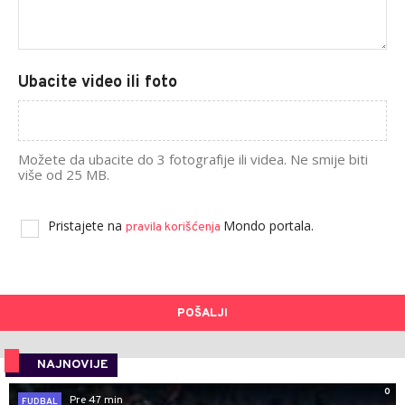
Ubacite video ili foto
Možete da ubacite do 3 fotografije ili videa. Ne smije biti
više od 25 MB.
Pristajete na
Mondo portala.
pravila korišćenja
POŠALJI
NAJNOVIJE
0
Pre 47 min
FUDBAL