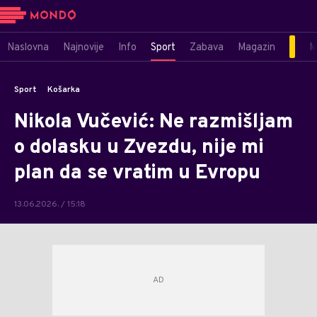
Naslovna
Najnovije
Info
Sport
Zabava
Magazin
M
Sport
Košarka
Nikola Vučević: Ne razmišljam
o dolasku u Zvezdu, nije mi
plan da se vratim u Evropu
13.06.2026. / 15:18