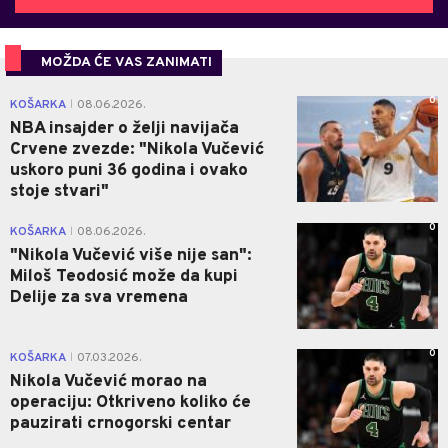
MOŽDA ĆE VAS ZANIMATI
0
KOŠARKA
08.06.2026.
|
NBA insajder o želji navijača
Crvene zvezde: "Nikola Vučević
uskoro puni 36 godina i ovako
stoje stvari"
0
KOŠARKA
08.06.2026.
|
"Nikola Vučević više nije san":
Miloš Teodosić može da kupi
Delije za sva vremena
0
KOŠARKA
07.03.2026.
|
Nikola Vučević morao na
operaciju: Otkriveno koliko će
pauzirati crnogorski centar