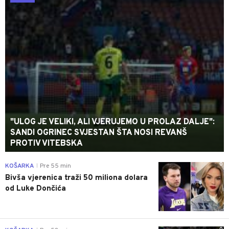
"ULOG JE VELIKI, ALI VJERUJEMO U PROLAZ DALJE":
SANDI OGRINEC SVJESTAN ŠTA NOSI REVANŠ
PROTIV VITEBSKA
0
KOŠARKA
Pre 55 min
|
Bivša vjerenica traži 50 miliona dolara
od Luke Dončića