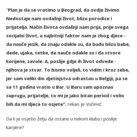
"
Plan je da se vratimo u Beograd, da ovdje živimo
.
Nedostaje nam ovdašnji život, blizu porodice i
prijatelja. Način života ovdašnji nam prija, prije svega
socijalni život, a najbitniji faktor nam je zbog djece -
da nauče jezik, da znaju odakle su, da budu blizu babe,
dede, ujaka, tetke, da nauče odakle su i da stvore
korijene, zavole. A, poslije gdje ih život odvede -
njihova je stvar. To bismo voljeli, to vidim i kroz sebe,
jer sam veliki dio djetinjstva odrastao u Belgiji, pa se
sa 11 godina vratio u Bar. U Baru sam upoznao
suprugu, prijatelje, to mi je jako bitan period i volio
bih da mi djeca to osjete"
, rekao je Vučević.
Da li je osjetio želju da ostane u nekom klubu i poslije
karijere?