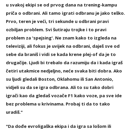
u svakoj ekipi se od prvog dana na trening-kampu
priča o odbrani. Ali tamo igrati odbranu je jako teško.
Prvo, teren je veći, tri sekunde u odbrani pravi
ozbiljan problem. Svi šutiraju trojke i to pravi
problem za 'spejsing'. Ne znam kako to izgleda na
televiziji, ali fokus je uvijek na odbrani, daješ sve od
sebe da braniš i vidi se kada krene plej-of da je to
drugačije. Ljudi bi trebalo da razumiju da i kada igraš
četiri utakmice nedjeljno, neće svaka biti dobra. Ako
su ljudi gledali Boston, Oklahomu ili San Antonio,
vidjeli su da se igra odbrana. Ali to su tako dobri
igrači kao da gledaš vozače F1 kako voze, pa sve ide
bez problema u krivinama. Probaj ti da to tako
uradiš."
"Da dođe evroligaška ekipa i da igra sa lošom ili