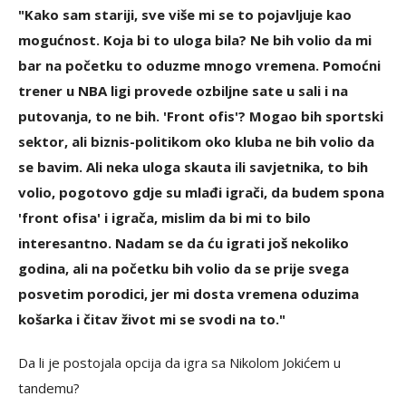
"Kako sam stariji, sve više mi se to pojavljuje kao
mogućnost. Koja bi to uloga bila? Ne bih volio da mi
bar na početku to oduzme mnogo vremena. Pomoćni
trener u NBA ligi provede ozbiljne sate u sali i na
putovanja, to ne bih. 'Front ofis'? Mogao bih sportski
sektor, ali biznis-politikom oko kluba ne bih volio da
se bavim. Ali neka uloga skauta ili savjetnika, to bih
volio, pogotovo gdje su mlađi igrači, da budem spona
'front ofisa' i igrača, mislim da bi mi to bilo
interesantno. Nadam se da ću igrati još nekoliko
godina, ali na početku bih volio da se prije svega
posvetim porodici, jer mi dosta vremena oduzima
košarka i čitav život mi se svodi na to."
Da li je postojala opcija da igra sa Nikolom Jokićem u
tandemu?