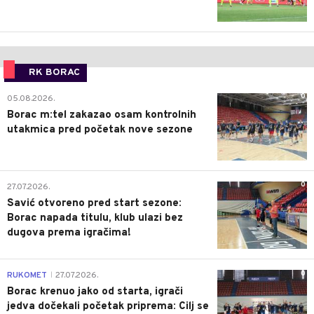
RK BORAC
0
05.08.2026.
Borac m:tel zakazao osam kontrolnih
utakmica pred početak nove sezone
0
27.07.2026.
Savić otvoreno pred start sezone:
Borac napada titulu, klub ulazi bez
dugova prema igračima!
0
RUKOMET
27.07.2026.
|
Borac krenuo jako od starta, igrači
jedva dočekali početak priprema: Cilj se