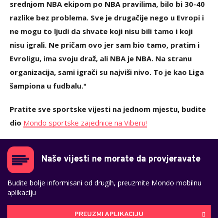
srednjom NBA ekipom po NBA pravilima, bilo bi 30-40
razlike bez problema. Sve je drugačije nego u Evropi i
ne mogu to ljudi da shvate koji nisu bili tamo i koji
nisu igrali. Ne pričam ovo jer sam bio tamo, pratim i
Evroligu, ima svoju draž, ali NBA je NBA. Na stranu
organizacija, sami igrači su najviši nivo. To je kao Liga
šampiona u fudbalu."
Pratite sve sportske vijesti na jednom mjestu, budite
dio
Mondo sportske zajednice na Viberu!
Naše vijesti ne morate da provjeravate
Budite bolje informisani od drugih, preuzmite Mondo mobilnu
aplikaciju
PREUZMI APLIKACIJU