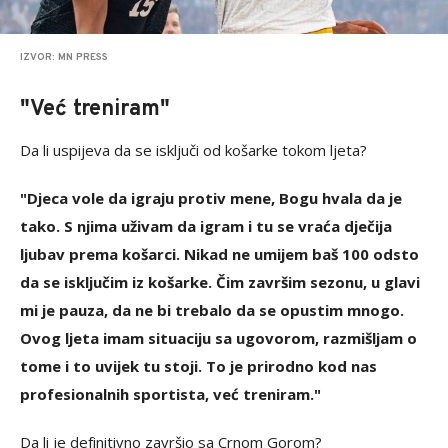
IZVOR: MN PRESS
"Već treniram"
Da li uspijeva da se isključi od košarke tokom ljeta?
"Djeca vole da igraju protiv mene, Bogu hvala da je
tako. S njima uživam da igram i tu se vraća dječija
ljubav prema košarci. Nikad ne umijem baš 100 odsto
da se isključim iz košarke. Čim završim sezonu, u glavi
mi je pauza, da ne bi trebalo da se opustim mnogo.
Ovog ljeta imam situaciju sa ugovorom, razmišljam o
tome i to uvijek tu stoji. To je prirodno kod nas
profesionalnih sportista, već treniram."
Da li je definitivno završio sa Crnom Gorom?