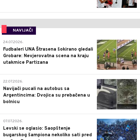
NAVIJAČI
0
24.07.2026.
Fudbaleri UNA Štrasena šokirano gledali
Grobare: Nevjerovatna scena na kraju
utakmice Partizana
0
22.07.2026.
Navijači pucali na autobus sa
Argentincima: Dvojica su prebačena u
bolnicu
1
07.07.2026.
Levski se oglasio: Saopštenje
bugarskog šampiona nekoliko sati pred