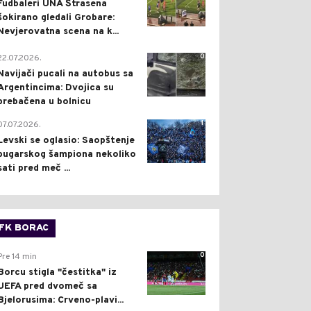
Fudbaleri UNA Štrasena
šokirano gledali Grobare:
Nevjerovatna scena na k...
0
22.07.2026.
Navijači pucali na autobus sa
Argentincima: Dvojica su
prebačena u bolnicu
1
07.07.2026.
Levski se oglasio: Saopštenje
bugarskog šampiona nekoliko
sati pred meč ...
FK BORAC
0
Pre 14 min
Borcu stigla "čestitka" iz
UEFA pred dvomeč sa
Bjelorusima: Crveno-plavi...