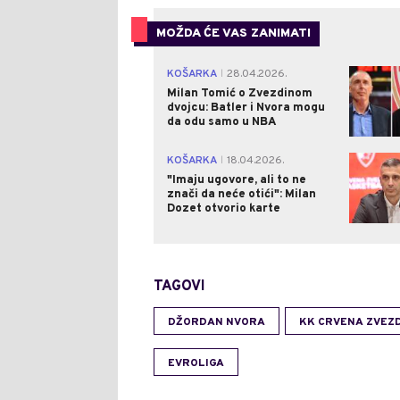
MOŽDA ĆE VAS ZANIMATI
KOŠARKA
28.04.2026.
|
Milan Tomić o Zvezdinom
dvojcu: Batler i Nvora mogu
da odu samo u NBA
KOŠARKA
18.04.2026.
|
"Imaju ugovore, ali to ne
znači da neće otići": Milan
Dozet otvorio karte
TAGOVI
DŽORDAN NVORA
KK CRVENA ZVEZ
EVROLIGA