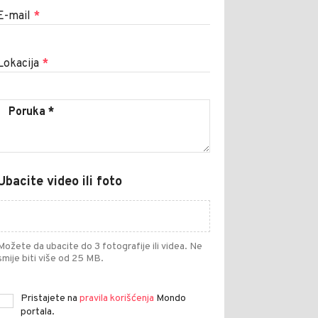
E-mail
*
Lokacija
*
Ubacite video ili foto
Možete da ubacite do 3 fotografije ili videa. Ne
smije biti više od 25 MB.
Pristajete na
pravila korišćenja
Mondo
portala.