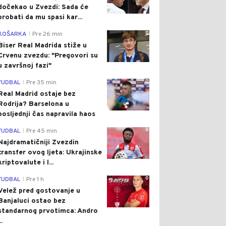
dočekao u Zvezdi: Sada će
probati da mu spasi kar...
0
KOŠARKA
Pre 26 min
|
Biser Real Madrida stiže u
Crvenu zvezdu: "Pregovori su
u završnoj fazi"
0
FUDBAL
Pre 35 min
|
Real Madrid ostaje bez
Rodrija? Barselona u
posljednji čas napravila haos
0
FUDBAL
Pre 45 min
|
Najdramatičniji Zvezdin
transfer ovog ljeta: Ukrajinske
kriptovalute i l...
0
FUDBAL
Pre 1 h
|
Velež pred gostovanje u
Banjaluci ostao bez
standarnog prvotimca: Andro
..