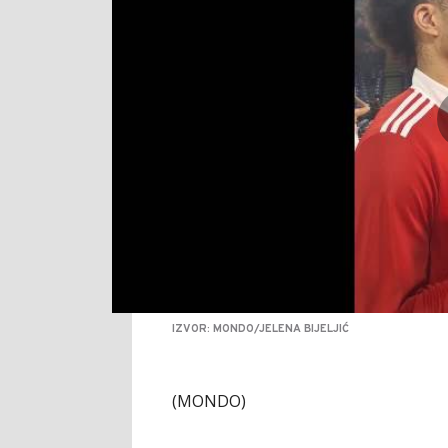
IZVOR: MONDO/JELENA BIJELJIĆ
(MONDO)