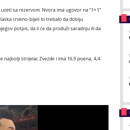
a uzeti sa rezervom. Nvora ima ugovor na "1+1"
aska crveno-bijeli bi trebalo da dobiju
egov potpis, da li će da produži saradnju ili da
 najbolji strijelac Zvezde i ima 16,9 poena, 4,4