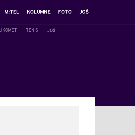
M:TEL
KOLUMNE
FOTO
JOŠ
UKOMET
TENIS
JOŠ