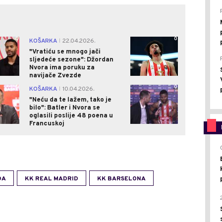
0
0
KOŠARKA
22.04.2026.
|
"Vratiću se mnogo jači
sljedeće sezone": Džordan
Nvora ima poruku za
navijače Zvezde
0
0
KOŠARKA
10.04.2026.
|
"Neću da te lažem, tako je
bilo": Batler i Nvora se
oglasili poslije 48 poena u
Francuskoj
DA
KK REAL MADRID
KK BARSELONA