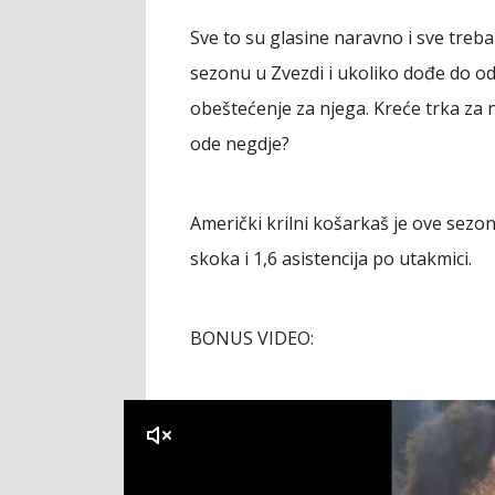
Sve to su glasine naravno i sve treb
sezonu u Zvezdi i ukoliko dođe do odl
obeštećenje za njega. Kreće trka za nj
ode negdje?
Američki krilni košarkaš je ove sezone
skoka i 1,6 asistencija po utakmici.
BONUS VIDEO:
klikni za zvuk