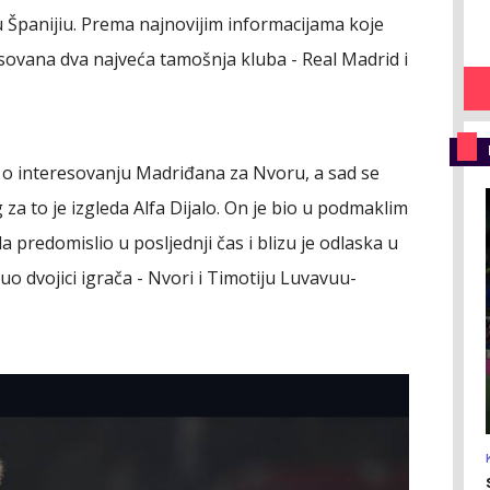
 Španijiu. Prema najnovijim informacijama koje
resovana dva najveća tamošnja kluba - Real Madrid i
u o interesovanju Madriđana za Nvoru, a sad se
 za to je izgleda Alfa Dijalo. On je bio u podmaklim
predomislio u posljednji čas i blizu je odlaska u
o dvojici igrača - Nvori i Timotiju Luvavuu-