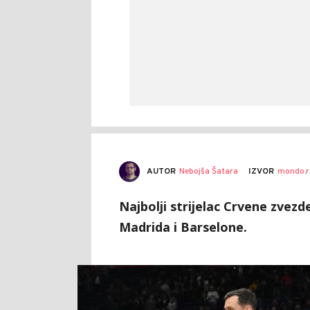
AUTOR
Nebojša Šatara
IZVOR
mondo.r
Najbolji strijelac Crvene zvez
Madrida i Barselone.