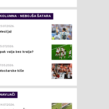
KOLUMNA - NEBOJŠA ŠATARA
0
23.07.2026.
Mesi(ja)
2
15.07.2026.
Ipak valja bez kralja?
0
17.05.2026.
Mostarske kiše
NAVIJAČI
0
24.07.2026.