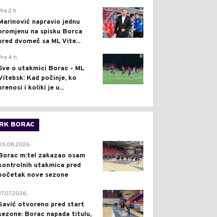
0
Pre 2 h
Marinović napravio jednu
promjenu na spisku Borca
pred dvomeč sa ML Vite...
0
Pre 4 h
Sve o utakmici Borac - ML
Vitebsk: Kad počinje, ko
prenosi i koliki je u...
RK BORAC
0
05.08.2026.
Borac m:tel zakazao osam
kontrolnih utakmica pred
početak nove sezone
0
27.07.2026.
Savić otvoreno pred start
sezone: Borac napada titulu,