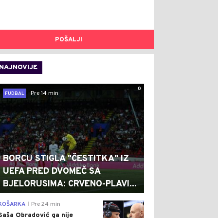
POŠALJI
NAJNOVIJE
0
Pre 14 min
FUDBAL
BORCU STIGLA "ČESTITKA" IZ
UEFA PRED DVOMEČ SA
BJELORUSIMA: CRVENO-PLAVI...
0
KOŠARKA
Pre 24 min
|
Saša Obradović ga nije