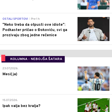
0
OSTALI SPORTOVI
Pre 1 h
|
"Neko treba da otpusti ove idiote":
Podkaster pričao o Đokoviću, svi ga
prozivaju zbog jedne rečenice
KOLUMNA - NEBOJŠA ŠATARA
0
23.07.2026.
Mesi(ja)
2
15.07.2026.
Ipak valja bez kralja?