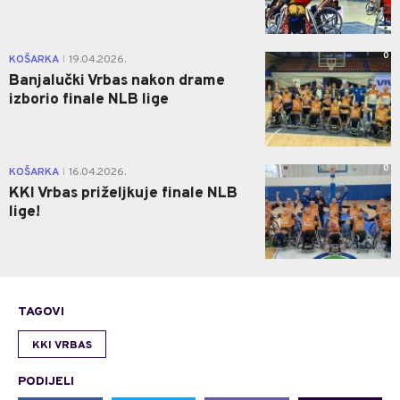
0
KOŠARKA
19.04.2026.
|
Banjalučki Vrbas nakon drame
izborio finale NLB lige
0
KOŠARKA
16.04.2026.
|
KKI Vrbas priželjkuje finale NLB
lige!
TAGOVI
KKI VRBAS
PODIJELI