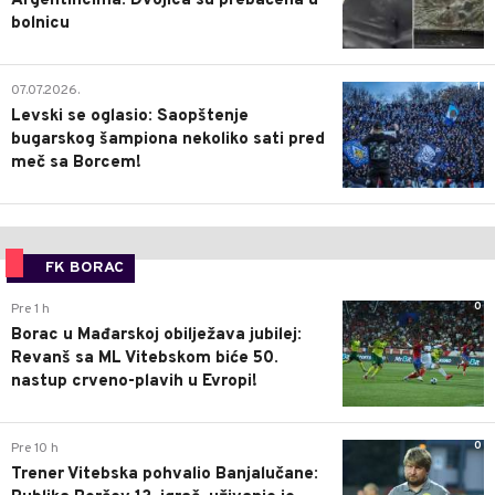
Argentincima: Dvojica su prebačena u
bolnicu
1
07.07.2026.
Levski se oglasio: Saopštenje
bugarskog šampiona nekoliko sati pred
meč sa Borcem!
FK BORAC
0
Pre 1 h
Borac u Mađarskoj obilježava jubilej:
Revanš sa ML Vitebskom biće 50.
nastup crveno-plavih u Evropi!
0
Pre 10 h
Trener Vitebska pohvalio Banjalučane: