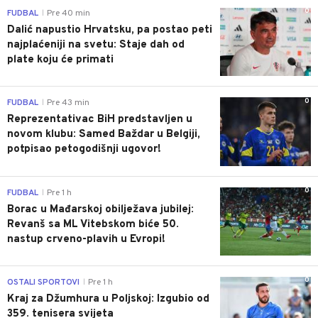
0
FUDBAL
Pre 40 min
|
Dalić napustio Hrvatsku, pa postao peti
najplaćeniji na svetu: Staje dah od
plate koju će primati
0
FUDBAL
Pre 43 min
|
Reprezentativac BiH predstavljen u
novom klubu: Samed Baždar u Belgiji,
potpisao petogodišnji ugovor!
0
FUDBAL
Pre 1 h
|
Borac u Mađarskoj obilježava jubilej:
Revanš sa ML Vitebskom biće 50.
nastup crveno-plavih u Evropi!
0
OSTALI SPORTOVI
Pre 1 h
|
Kraj za Džumhura u Poljskoj: Izgubio od
359. tenisera svijeta