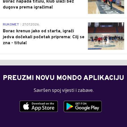
Borac napada titulu, klub ulazi bez
dugova prema igračima!
0
RUKOMET
27.07.2026.
|
Borac krenuo jako od starta, igrači
jedva dočekali početak priprema: Cilj se
zna - titula!
PREUZMI NOVU MONDO APLIKACIJU
Savršen spoj vijesti i zabave.