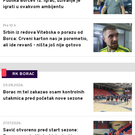
Publika Borčev 12. igrač, uživanje je
igrati u ovakvom ambijentu
0
Pre 10 h
Srbin iz redova Vitebska o porazu od
Borca: Crveni karton nas je poremetio,
ali ide revanš - ništa još nije gotovo
RK BORAC
0
05.08.2026.
Borac m:tel zakazao osam kontrolnih
utakmica pred početak nove sezone
0
27.07.2026.
Savić otvoreno pred start sezone: