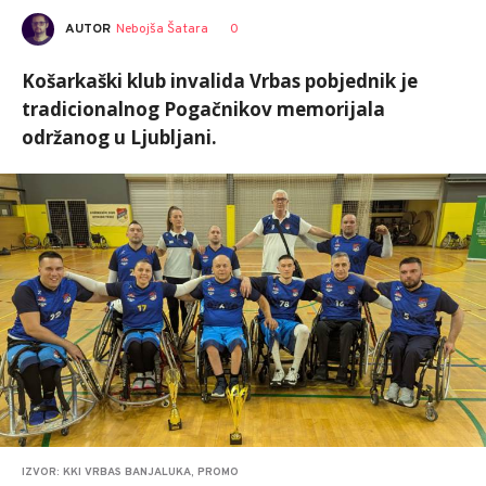
AUTOR
Nebojša Šatara
0
Košarkaški klub invalida Vrbas pobjednik je
tradicionalnog Pogačnikov memorijala
održanog u Ljubljani.
IZVOR: KKI VRBAS BANJALUKA, PROMO