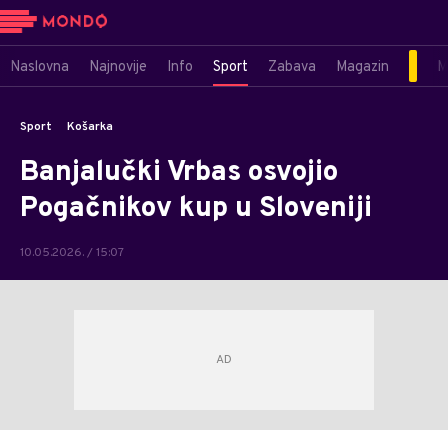
Naslovna
Najnovije
Info
Sport
Zabava
Magazin
M
Sport
Košarka
Banjalučki Vrbas osvojio
Pogačnikov kup u Sloveniji
10.05.2026. / 15:07