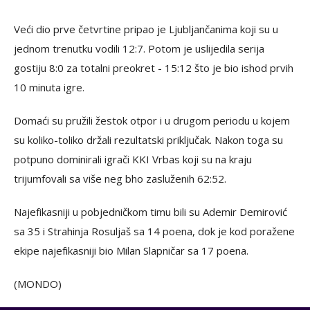
Veći dio prve četvrtine pripao je Ljubljančanima koji su u
jednom trenutku vodili 12:7. Potom je uslijedila serija
gostiju 8:0 za totalni preokret - 15:12 što je bio ishod prvih
10 minuta igre.
Domaći su pružili žestok otpor i u drugom periodu u kojem
su koliko-toliko držali rezultatski priključak. Nakon toga su
potpuno dominirali igrači KKI Vrbas koji su na kraju
trijumfovali sa više neg bho zasluženih 62:52.
Najefikasniji u pobjedničkom timu bili su Ademir Demirović
sa 35 i Strahinja Rosuljaš sa 14 poena, dok je kod poražene
ekipe najefikasniji bio Milan Slapničar sa 17 poena.
(MONDO)