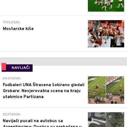
0
17.05.2026.
Mostarske kiše
NAVIJAČI
0
24.07.2026.
Fudbaleri UNA Štrasena šokirano gledali
Grobare: Nevjerovatna scena na kraju
utakmice Partizana
0
22.07.2026.
Navijači pucali na autobus sa