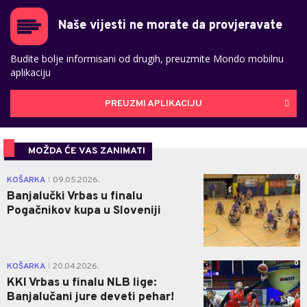
Naše vijesti ne morate da provjeravate
Budite bolje informisani od drugih, preuzmite Mondo mobilnu
aplikaciju
PREUZMI APLIKACIJU
MOŽDA ĆE VAS ZANIMATI
0
KOŠARKA
09.05.2026.
|
Banjalučki Vrbas u finalu
Pogačnikov kupa u Sloveniji
0
KOŠARKA
20.04.2026.
|
KKI Vrbas u finalu NLB lige:
Banjalučani jure deveti pehar!