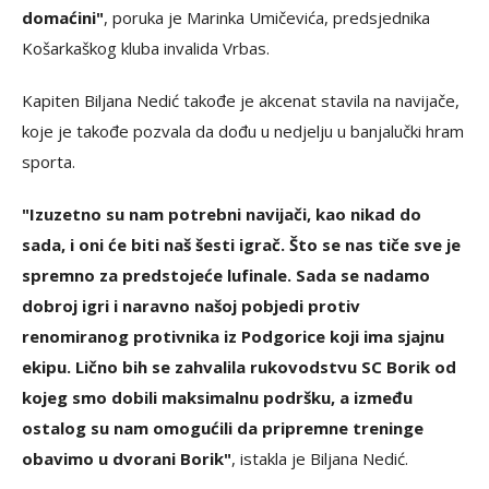
domaćini"
, poruka je Marinka Umičevića, predsjednika
Košarkaškog kluba invalida Vrbas.
Kapiten Biljana Nedić takođe je akcenat stavila na navijače,
koje je takođe pozvala da dođu u nedjelju u banjalučki hram
sporta.
"Izuzetno su nam potrebni navijači, kao nikad do
sada, i oni će biti naš šesti igrač. Što se nas tiče sve je
spremno za predstojeće lufinale. Sada se nadamo
dobroj igri i naravno našoj pobjedi protiv
renomiranog protivnika iz Podgorice koji ima sjajnu
ekipu. Lično bih se zahvalila rukovodstvu SC Borik od
kojeg smo dobili maksimalnu podršku, a između
ostalog su nam omogućili da pripremne treninge
obavimo u dvorani Borik"
, istakla je Biljana Nedić.