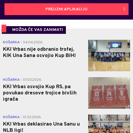
PREUZMI APLIKACIJU
MOŽDA ĆE VAS ZANIMATI
0
KOŠARKA
04.04.2026.
|
KKI Vrbas nije odbranio trofej,
KIK Una Sana osvojio Kup BIH!
0
KOŠARKA
07.03.2026.
|
KKI Vrbas osvojio Kup RS, pa
povukao dresove trojice bivših
igrača
0
KOŠARKA
15.02.2026.
|
KKI Vrbas deklasirao Una Sanu u
NLB ligi!