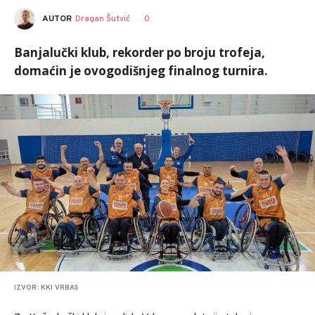
AUTOR
Dragan Šutvić
0
Banjalučki klub, rekorder po broju trofeja,
domaćin je ovogodišnjeg finalnog turnira.
IZVOR: KKI VRBAS