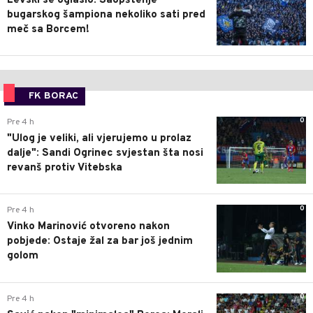
Levski se oglasio: Saopštenje
bugarskog šampiona nekoliko sati pred
meč sa Borcem!
FK BORAC
0
Pre 4 h
"Ulog je veliki, ali vjerujemo u prolaz
dalje": Sandi Ogrinec svjestan šta nosi
revanš protiv Vitebska
0
Pre 4 h
Vinko Marinović otvoreno nakon
pobjede: Ostaje žal za bar još jednim
golom
0
Pre 4 h