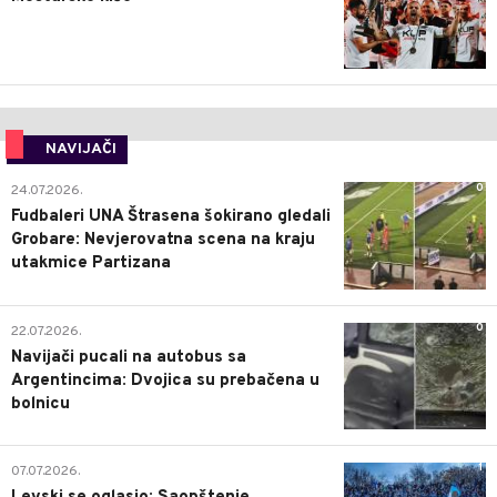
NAVIJAČI
0
24.07.2026.
Fudbaleri UNA Štrasena šokirano gledali
Grobare: Nevjerovatna scena na kraju
utakmice Partizana
0
22.07.2026.
Navijači pucali na autobus sa
Argentincima: Dvojica su prebačena u
bolnicu
1
07.07.2026.