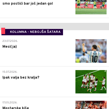
smo postići bar još jedan gol
KOLUMNA - NEBOJŠA ŠATARA
0
23.07.2026.
Mesi(ja)
2
15.07.2026.
Ipak valja bez kralja?
0
17.05.2026.
Mostarske kiše