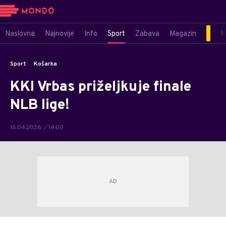
Naslovna
Najnovije
Info
Sport
Zabava
Magazin
M
Sport
Košarka
KKI Vrbas priželjkuje finale
NLB lige!
16.04.2026. / 14:00