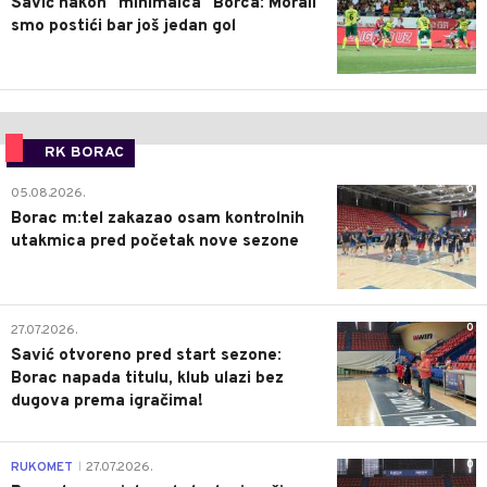
Savić nakon "minimalca" Borca: Morali
smo postići bar još jedan gol
RK BORAC
0
05.08.2026.
Borac m:tel zakazao osam kontrolnih
utakmica pred početak nove sezone
0
27.07.2026.
Savić otvoreno pred start sezone:
Borac napada titulu, klub ulazi bez
dugova prema igračima!
0
RUKOMET
27.07.2026.
|