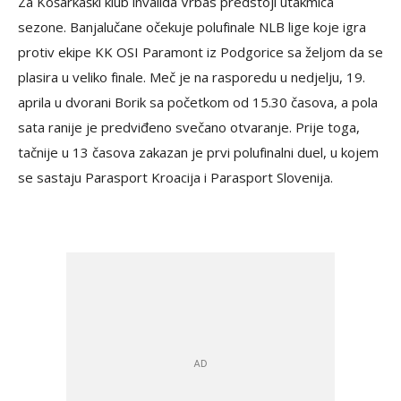
Za Košarkaški klub invalida Vrbas predstoji utakmica
sezone. Banjalučane očekuje polufinale NLB lige koje igra
protiv ekipe KK OSI Paramont iz Podgorice sa željom da se
plasira u veliko finale. Meč je na rasporedu u nedjelju, 19.
aprila u dvorani Borik sa početkom od 15.30 časova, a pola
sata ranije je predviđeno svečano otvaranje. Prije toga,
tačnije u 13 časova zakazan je prvi polufinalni duel, u kojem
se sastaju Parasport Kroacija i Parasport Slovenija.