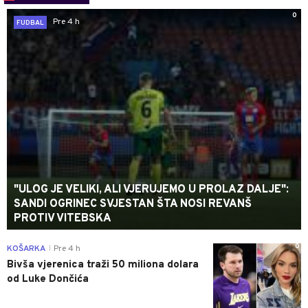
0
Pre 4 h
FUDBAL
"ULOG JE VELIKI, ALI VJERUJEMO U PROLAZ DALJE":
SANDI OGRINEC SVJESTAN ŠTA NOSI REVANŠ
PROTIV VITEBSKA
0
KOŠARKA
Pre 4 h
|
Bivša vjerenica traži 50 miliona dolara
od Luke Dončića