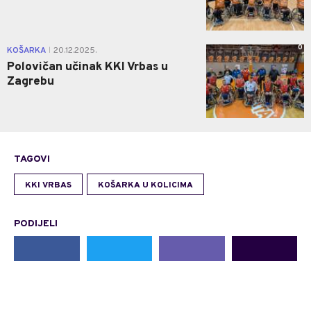
0
KOŠARKA
20.12.2025.
|
Polovičan učinak KKI Vrbas u
Zagrebu
TAGOVI
KKI VRBAS
KOŠARKA U KOLICIMA
PODIJELI