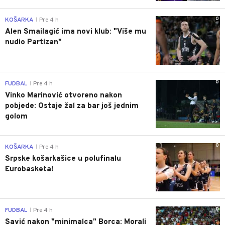
0
KOŠARKA
Pre 4 h
|
Alen Smailagić ima novi klub: "Više mu
nudio Partizan"
0
FUDBAL
Pre 4 h
|
Vinko Marinović otvoreno nakon
pobjede: Ostaje žal za bar još jednim
golom
0
KOŠARKA
Pre 4 h
|
Srpske košarkašice u polufinalu
Eurobasketa!
0
FUDBAL
Pre 4 h
|
Savić nakon "minimalca" Borca: Morali