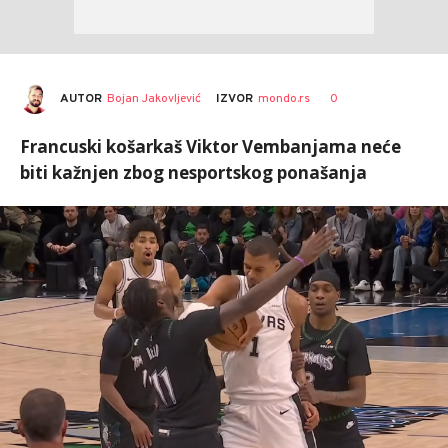
AUTOR
Bojan Jakovljević
0
IZVOR
mondo.rs
Francuski košarkaš Viktor Vembanjama neće
biti kažnjen zbog nesportskog ponašanja