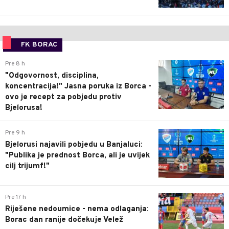
FK BORAC
0
Pre 8 h
"Odgovornost, disciplina,
koncentracija!" Jasna poruka iz Borca -
ovo je recept za pobjedu protiv
Bjelorusa!
0
Pre 9 h
Bjelorusi najavili pobjedu u Banjaluci:
"Publika je prednost Borca, ali je uvijek
cilj trijumf!"
0
Pre 17 h
Riješene nedoumice - nema odlaganja:
Borac dan ranije dočekuje Velež