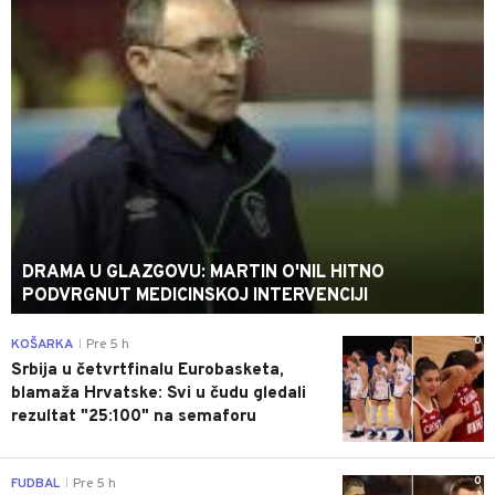
DRAMA U GLAZGOVU: MARTIN O'NIL HITNO
PODVRGNUT MEDICINSKOJ INTERVENCIJI
0
KOŠARKA
Pre 5 h
|
Srbija u četvrtfinalu Eurobasketa,
blamaža Hrvatske: Svi u čudu gledali
rezultat "25:100" na semaforu
0
FUDBAL
Pre 5 h
|