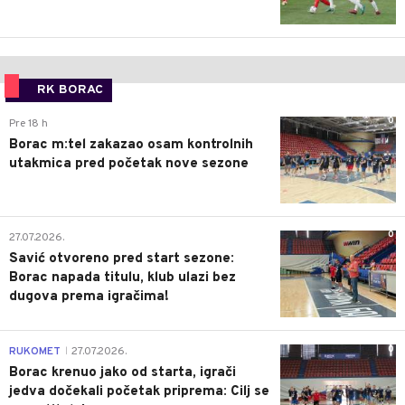
RK BORAC
0
Pre 18 h
Borac m:tel zakazao osam kontrolnih
utakmica pred početak nove sezone
0
27.07.2026.
Savić otvoreno pred start sezone:
Borac napada titulu, klub ulazi bez
dugova prema igračima!
0
RUKOMET
27.07.2026.
|
Borac krenuo jako od starta, igrači
jedva dočekali početak priprema: Cilj se