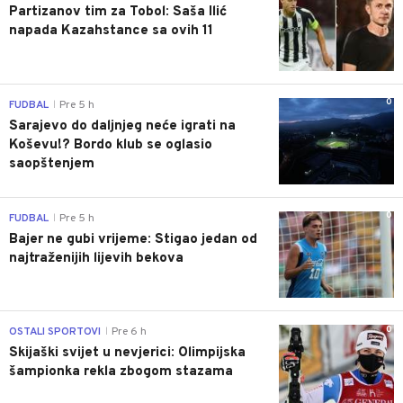
Partizanov tim za Tobol: Saša Ilić
napada Kazahstance sa ovih 11
0
FUDBAL
Pre 5 h
|
Sarajevo do daljnjeg neće igrati na
Koševu!? Bordo klub se oglasio
saopštenjem
0
FUDBAL
Pre 5 h
|
Bajer ne gubi vrijeme: Stigao jedan od
najtraženijih lijevih bekova
0
OSTALI SPORTOVI
Pre 6 h
|
Skijaški svijet u nevjerici: Olimpijska
šampionka rekla zbogom stazama