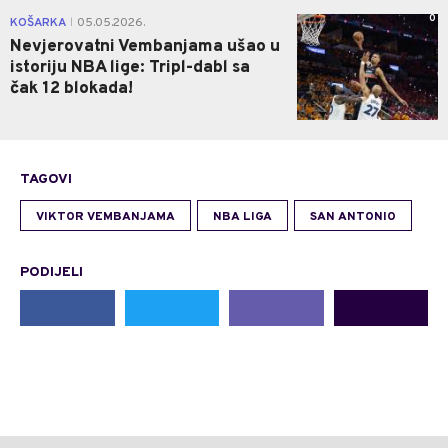
0
KOŠARKA
05.05.2026.
|
Nevjerovatni Vembanjama ušao u
istoriju NBA lige: Tripl-dabl sa
čak 12 blokada!
TAGOVI
VIKTOR VEMBANJAMA
NBA LIGA
SAN ANTONIO
PODIJELI