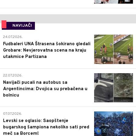
NAVIJAČI
0
24.07.2026.
Fudbaleri UNA Štrasena šokirano gledali
Grobare: Nevjerovatna scena na kraju
utakmice Partizana
0
22.07.2026.
Navijači pucali na autobus sa
Argentincima: Dvojica su prebačena u
bolnicu
1
07.07.2026.
Levski se oglasio: Saopštenje
bugarskog šampiona nekoliko sati pred
meč sa Borcem!