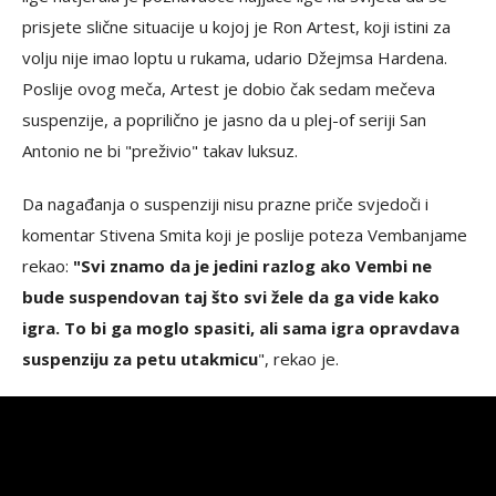
prisjete slične situacije u kojoj je Ron Artest, koji istini za
volju nije imao loptu u rukama, udario Džejmsa Hardena.
Poslije ovog meča, Artest je dobio čak sedam mečeva
suspenzije, a poprilično je jasno da u plej-of seriji San
Antonio ne bi "preživio" takav luksuz.
Da nagađanja o suspenziji nisu prazne priče svjedoči i
komentar Stivena Smita koji je poslije poteza Vembanjame
rekao:
"Svi znamo da je jedini razlog ako Vembi ne
bude suspendovan taj što svi žele da ga vide kako
igra. To bi ga moglo spasiti, ali sama igra opravdava
suspenziju za petu utakmicu
", rekao je.