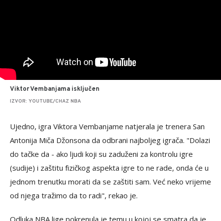
Viktor Vembanjama isključen
IZVOR: YOUTUBE/CHAZ NBA
Ujedno, igra Viktora Vembanjame natjerala je trenera San
Antonija Miča Džonsona da odbrani najboljeg igrača. "Dolazi
do tačke da - ako ljudi koji su zaduženi za kontrolu igre
(sudije) i zaštitu fizičkog aspekta igre to ne rade, onda će u
jednom trenutku morati da se zaštiti sam. Već neko vrijeme
od njega tražimo da to radi", rekao je.
Odluka NBA lige pokrenula je temu u kojoj se smatra da je