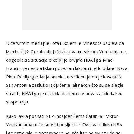
U četvrtom meču plej-ofa u kojem je Minesota uspjela da
izjednači (2-2) zahvaljujući izbacivanju Viktora Vembanjame,
dogodila se situacija o kojoj je brujala NBA liga. Mladi
Francuz je nesportskim potezom laktom u grlo udario Naza
Rida. Poslije gledanja snimka, utvrđenu je da je košarkaš
San Antonija zaslužio isključenje, ali nakon što su se slegle
strasti, NBA liga je utvrdila da nema osnova za bilo kakvu
suspenziju.
Kako javlja poznati NBA insajder Šems Čaranija - Viktor
Vemvanjama neće snositi posljedice. Ovakva odluka NBA
lige natjerala je poznavaoce najjače lige na svijetu da se