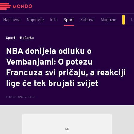
Naslovna
Najnovije
Info
Sport
Zabava
Magazin
M
Sport
Košarka
NBA donijela odluku o
Vembanjami: O potezu
Francuza svi pričaju, a reakciji
lige će tek brujati svijet
11.05.2026. / 21:12