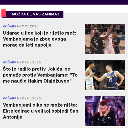
MOŽDA ĆE VAS ZANIMATI
0
KOŠARKA
11.05.2026.
|
Udarac u lice koji je riješio meč:
Vembanjama je zbog ovoga
morao da leti napolje
0
KOŠARKA
09.05.2026.
|
Što je radilo protiv Jokića, ne
pomaže protiv Vembanjame: "To
me naučio Hakim Olajdžuvon"
0
KOŠARKA
09.05.2026.
|
Vembanjami niko ne može ništa:
Eksplodirao u velikoj pobjedi San
Antonija