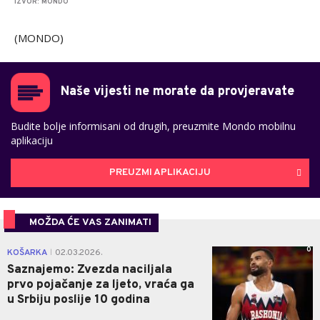
IZVOR: MONDO
(MONDO)
Naše vijesti ne morate da provjeravate
Budite bolje informisani od drugih, preuzmite Mondo mobilnu
aplikaciju
PREUZMI APLIKACIJU
MOŽDA ĆE VAS ZANIMATI
0
KOŠARKA
02.03.2026.
|
Saznajemo: Zvezda naciljala
prvo pojačanje za ljeto, vraća ga
u Srbiju poslije 10 godina