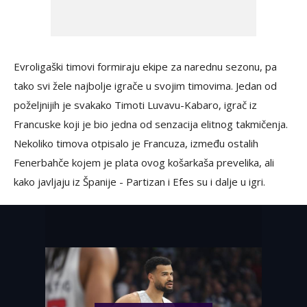
Evroligaški timovi formiraju ekipe za narednu sezonu, pa
tako svi žele najbolje igrače u svojim timovima. Jedan od
poželjnijih je svakako Timoti Luvavu-Kabaro, igrač iz
Francuske koji je bio jedna od senzacija elitnog takmičenja.
Nekoliko timova otpisalo je Francuza, između ostalih
Fenerbahče kojem je plata ovog košarkaša prevelika, ali
kako javljaju iz Španije - Partizan i Efes su i dalje u igri.