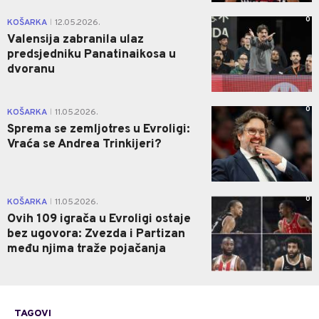
0
KOŠARKA
12.05.2026.
|
Valensija zabranila ulaz
predsjedniku Panatinaikosa u
dvoranu
0
KOŠARKA
11.05.2026.
|
Sprema se zemljotres u Evroligi:
Vraća se Andrea Trinkijeri?
0
KOŠARKA
11.05.2026.
|
Ovih 109 igrača u Evroligi ostaje
bez ugovora: Zvezda i Partizan
među njima traže pojačanja
TAGOVI