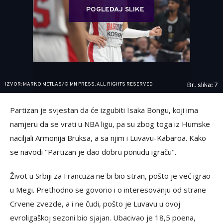
POGLEDAJ SLIKE
IZVOR: MARKO METLAS/© MN PRESS, ALL RIGHTS RESERVED
Br. slika: 7
Partizan je svjestan da će izgubiti Isaka Bongu, koji ima
namjeru da se vrati u NBA ligu, pa su zbog toga iz Humske
naciljali Armonija Bruksa, a sa njim i Luvavu-Kabaroa. Kako
se navodi "Partizan je dao dobru ponudu igraču".
Život u Srbiji za Francuza ne bi bio stran, pošto je već igrao
u Megi. Prethodno se govorio i o interesovanju od strane
Crvene zvezde, a i ne čudi, pošto je Luvavu u ovoj
evroligaškoj sezoni bio sjajan. Ubacivao je 18,5 poena,