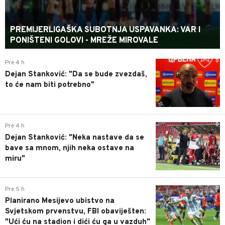
PREMIJERLIGAŠKA SUBOTNJA USPAVANKA: VAR I
PONIŠTENI GOLOVI - MREŽE MIROVALE
0
Pre 4 h
Dejan Stanković: "Da se bude zvezdaš,
to će nam biti potrebno"
0
Pre 4 h
Dejan Stanković: "Neka nastave da se
bave sa mnom, njih neka ostave na
miru"
0
Pre 5 h
Planirano Mesijevo ubistvo na
Svjetskom prvenstvu, FBI obaviješten:
"Ući ću na stadion i dići ću ga u vazduh"