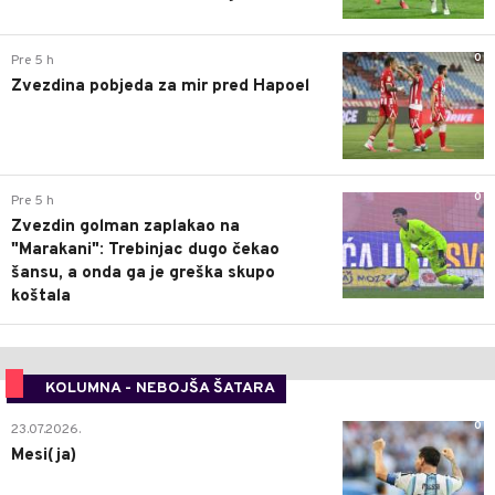
0
Pre 5 h
Zvezdina pobjeda za mir pred Hapoel
0
Pre 5 h
Zvezdin golman zaplakao na
"Marakani": Trebinjac dugo čekao
šansu, a onda ga je greška skupo
koštala
KOLUMNA - NEBOJŠA ŠATARA
0
23.07.2026.
Mesi(ja)