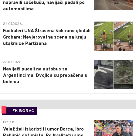
napravili sačekušu, navijači padali po
automobilima
0
24.07.2026.
Fudbaleri UNA Štrasena šokirano gledali
Grobare: Nevjerovatna scena na kraju
utakmice Partizana
0
22.07.2026.
Navijači pucali na autobus sa
Argentincima: Dvojica su prebačena u
bolnicu
FK BORAC
0
Pre 7 h
Velež želi iskoristiti umor Borca, Ibro
Rahimić optimista: Po kvalitetu smo