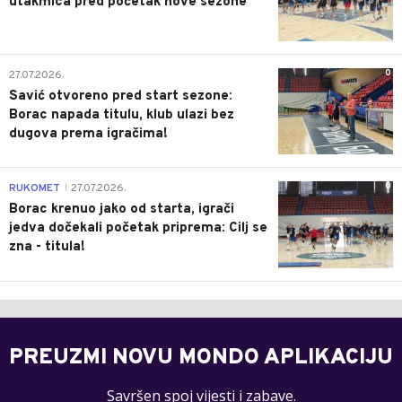
utakmica pred početak nove sezone
0
27.07.2026.
Savić otvoreno pred start sezone:
Borac napada titulu, klub ulazi bez
dugova prema igračima!
0
RUKOMET
27.07.2026.
|
Borac krenuo jako od starta, igrači
jedva dočekali početak priprema: Cilj se
zna - titula!
PREUZMI NOVU MONDO APLIKACIJU
Savršen spoj vijesti i zabave.