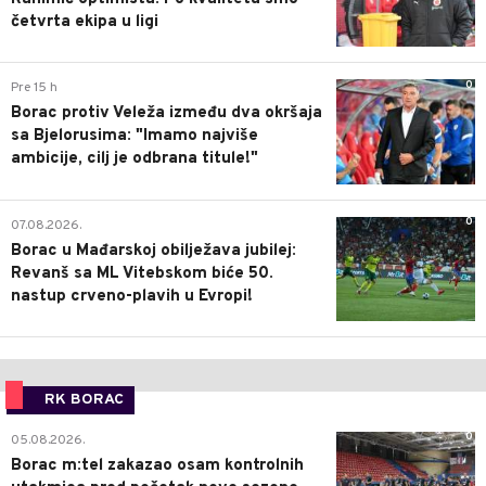
četvrta ekipa u ligi
0
Pre 15 h
Borac protiv Veleža između dva okršaja
sa Bjelorusima: "Imamo najviše
ambicije, cilj je odbrana titule!"
0
07.08.2026.
Borac u Mađarskoj obilježava jubilej:
Revanš sa ML Vitebskom biće 50.
nastup crveno-plavih u Evropi!
RK BORAC
0
05.08.2026.
Borac m:tel zakazao osam kontrolnih