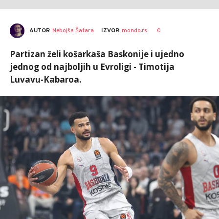
AUTOR
Nebojša Šatara
0
IZVOR
mondo.rs
Partizan želi košarkaša Baskonije i ujedno
jednog od najboljih u Evroligi - Timotija
Luvavu-Kabaroa.