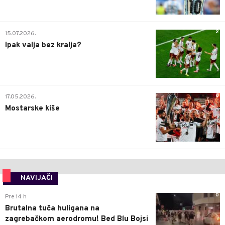
2
15.07.2026.
Ipak valja bez kralja?
0
17.05.2026.
Mostarske kiše
NAVIJAČI
0
Pre 14 h
Brutalna tuča huligana na
zagrebačkom aerodromu! Bed Blu Bojsi