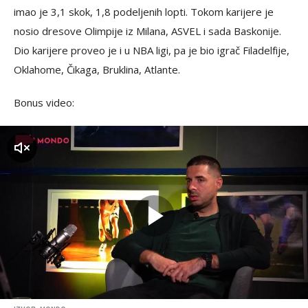
imao je 3,1 skok, 1,8 podeljenih lopti. Tokom karijere je
nosio dresove Olimpije iz Milana, ASVEL i sada Baskonije.
Dio karijere proveo je i u NBA ligi, pa je bio igrač Filadelfije,
Oklahome, Čikaga, Bruklina, Atlante.
Bonus video:
zvuk