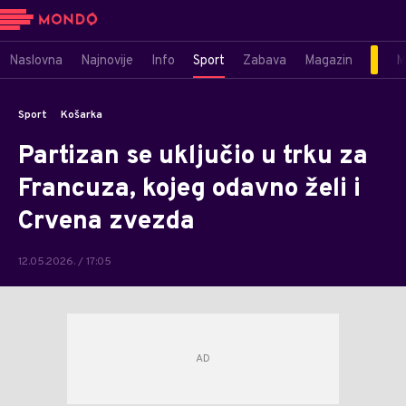
Naslovna
Najnovije
Info
Sport
Zabava
Magazin
M
Sport
Košarka
Partizan se uključio u trku za
Francuza, kojeg odavno želi i
Crvena zvezda
12.05.2026. / 17:05