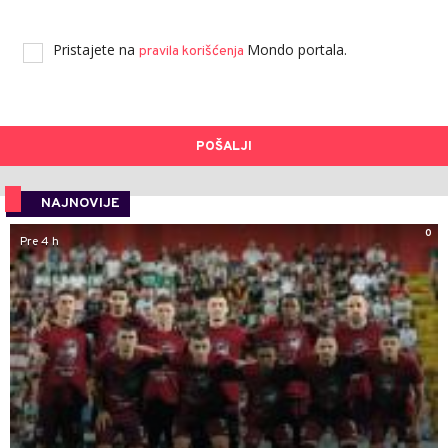
Pristajete na
Mondo portala.
pravila korišćenja
POŠALJI
NAJNOVIJE
0
Pre 4 h