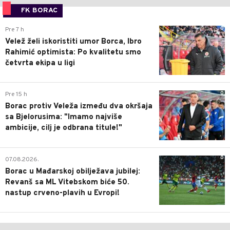
FK BORAC
0
Pre 7 h
Velež želi iskoristiti umor Borca, Ibro
Rahimić optimista: Po kvalitetu smo
četvrta ekipa u ligi
0
Pre 15 h
Borac protiv Veleža između dva okršaja
sa Bjelorusima: "Imamo najviše
ambicije, cilj je odbrana titule!"
0
07.08.2026.
Borac u Mađarskoj obilježava jubilej:
Revanš sa ML Vitebskom biće 50.
nastup crveno-plavih u Evropi!