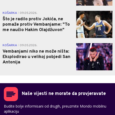
0
KOŠARKA
09.05.2026.
|
Što je radilo protiv Jokića, ne
pomaže protiv Vembanjame: "To
me naučio Hakim Olajdžuvon"
0
KOŠARKA
09.05.2026.
|
Vembanjami niko ne može ništa:
Eksplodirao u velikoj pobjedi San
Antonija
Naše vijesti ne morate da provjeravate
Budite bolje informisani od drugih, preuzmite Mondo mobilnu
aplikaciju