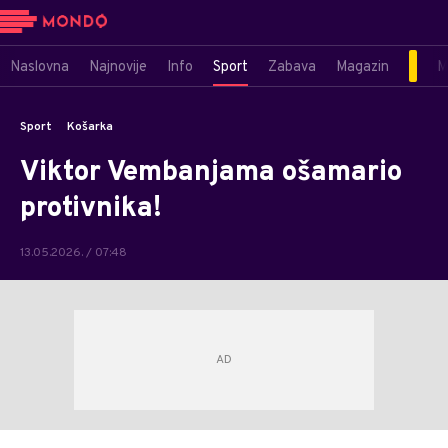
Naslovna
Najnovije
Info
Sport
Zabava
Magazin
M
Sport
Košarka
Viktor Vembanjama ošamario
protivnika!
13.05.2026. / 07:48