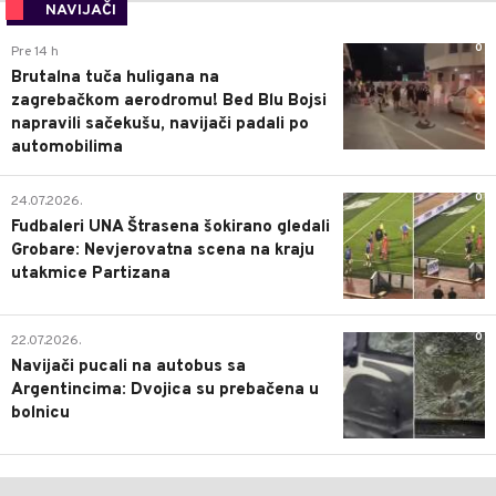
NAVIJAČI
0
Pre 14 h
Brutalna tuča huligana na
zagrebačkom aerodromu! Bed Blu Bojsi
napravili sačekušu, navijači padali po
automobilima
0
24.07.2026.
Fudbaleri UNA Štrasena šokirano gledali
Grobare: Nevjerovatna scena na kraju
utakmice Partizana
0
22.07.2026.
Navijači pucali na autobus sa
Argentincima: Dvojica su prebačena u
bolnicu