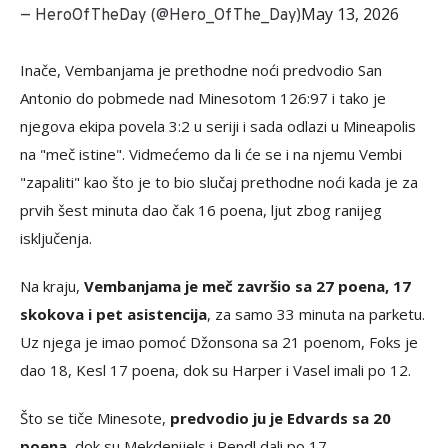
May 13, 2026
— HeroOfTheDay (@Hero_OfThe_Day)
Inače, Vembanjama je prethodne noći predvodio San
Antonio do pobmede nad Minesotom 126:97 i tako je
njegova ekipa povela 3:2 u seriji i sada odlazi u Mineapolis
na "meč istine". Vidmećemo da li će se i na njemu Vembi
"zapaliti" kao što je to bio slučaj prethodne noći kada je za
prvih šest minuta dao čak 16 poena, ljut zbog ranijeg
isključenja.
Na kraju,
Vembanjama je meč završio sa 27 poena, 17
skokova i pet asistencija
, za samo 33 minuta na parketu.
Uz njega je imao pomoć Džonsona sa 21 poenom, Foks je
dao 18, Kesl 17 poena, dok su Harper i Vasel imali po 12.
Što se tiče Minesote,
predvodio ju je Edvards sa 20
poena
, dok su Mekdenijels i Rendl dali po 17.