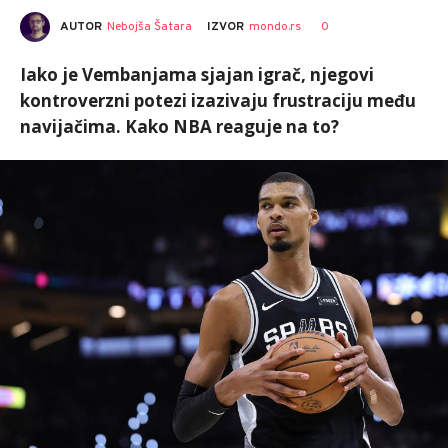
AUTOR
Nebojša Šatara
0
IZVOR
mondo.rs
Iako je Vembanjama sjajan igrač, njegovi
kontroverzni potezi izazivaju frustraciju među
navijačima. Kako NBA reaguje na to?