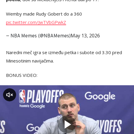
Wemby made Rudy Gobert do a 360
pic.twitter.com/JwTVbGPwkZ
May 13, 2026
— NBA Memes (@NBAMemes)
Naredni meč igra se između petka i subote od 3.30 pred
Minesotinim navijačima.
BONUS VIDEO:
zvuk