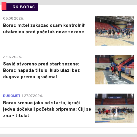
RK BORAC
0
05.08.2026.
Borac m:tel zakazao osam kontrolnih
utakmica pred početak nove sezone
0
27.07.2026.
Savić otvoreno pred start sezone:
Borac napada titulu, klub ulazi bez
dugova prema igračima!
0
RUKOMET
27.07.2026.
|
Borac krenuo jako od starta, igrači
jedva dočekali početak priprema: Cilj se
zna - titula!