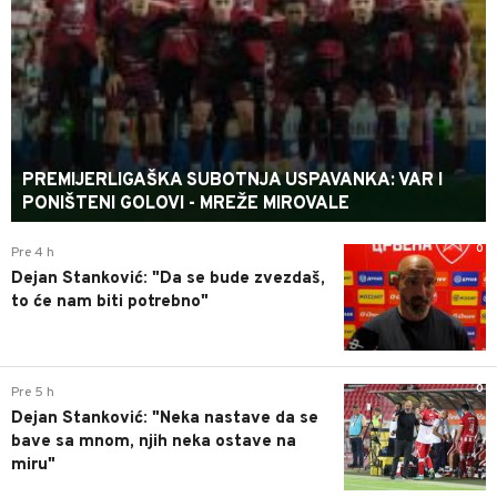
PREMIJERLIGAŠKA SUBOTNJA USPAVANKA: VAR I
PONIŠTENI GOLOVI - MREŽE MIROVALE
0
Pre 4 h
Dejan Stanković: "Da se bude zvezdaš,
to će nam biti potrebno"
0
Pre 5 h
Dejan Stanković: "Neka nastave da se
bave sa mnom, njih neka ostave na
miru"