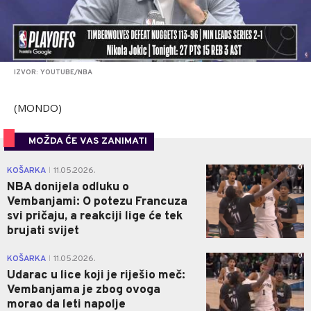
IZVOR: YOUTUBE/NBA
(MONDO)
MOŽDA ĆE VAS ZANIMATI
0
KOŠARKA
11.05.2026.
|
NBA donijela odluku o
Vembanjami: O potezu Francuza
svi pričaju, a reakciji lige će tek
brujati svijet
0
KOŠARKA
11.05.2026.
|
Udarac u lice koji je riješio meč:
Vembanjama je zbog ovoga
morao da leti napolje