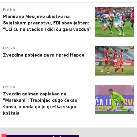
0
Pre 5 h
Planirano Mesijevo ubistvo na
Svjetskom prvenstvu, FBI obaviješten:
"Ući ću na stadion i dići ću ga u vazduh"
0
Pre 5 h
Zvezdina pobjeda za mir pred Hapoel
0
Pre 5 h
Zvezdin golman zaplakao na
"Marakani": Trebinjac dugo čekao
šansu, a onda ga je greška skupo
koštala