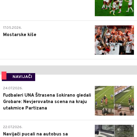
0
17.05.2026.
Mostarske kiše
NAVIJAČI
0
24.07.2026.
Fudbaleri UNA Štrasena šokirano gledali
Grobare: Nevjerovatna scena na kraju
utakmice Partizana
0
22.07.2026.
Navijači pucali na autobus sa