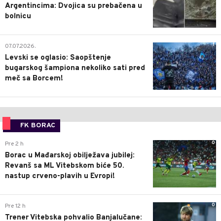
Argentincima: Dvojica su prebačena u
bolnicu
1
07.07.2026.
Levski se oglasio: Saopštenje
bugarskog šampiona nekoliko sati pred
meč sa Borcem!
FK BORAC
0
Pre 2 h
Borac u Mađarskoj obilježava jubilej:
Revanš sa ML Vitebskom biće 50.
nastup crveno-plavih u Evropi!
0
Pre 12 h
Trener Vitebska pohvalio Banjalučane: