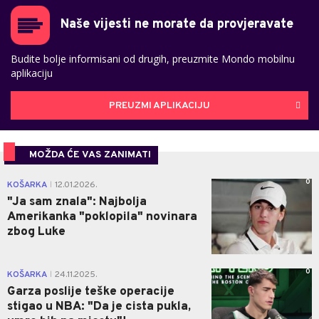
Naše vijesti ne morate da provjeravate
Budite bolje informisani od drugih, preuzmite Mondo mobilnu
aplikaciju
PREUZMI APLIKACIJU
MOŽDA ĆE VAS ZANIMATI
0
KOŠARKA
12.01.2026.
|
"Ja sam znala": Najbolja
Amerikanka "poklopila" novinara
zbog Luke
0
KOŠARKA
24.11.2025.
|
Garza poslije teške operacije
stigao u NBA: "Da je cista pukla,