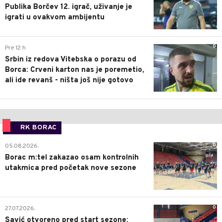
Publika Borčev 12. igrač, uživanje je
igrati u ovakvom ambijentu
0
Pre 12 h
Srbin iz redova Vitebska o porazu od
Borca: Crveni karton nas je poremetio,
ali ide revanš - ništa još nije gotovo
RK BORAC
0
05.08.2026.
Borac m:tel zakazao osam kontrolnih
utakmica pred početak nove sezone
0
27.07.2026.
Savić otvoreno pred start sezone: