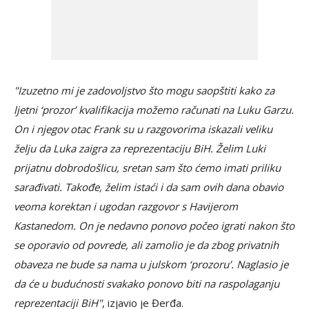
"Izuzetno mi je zadovoljstvo što mogu saopštiti kako za
ljetni ‘prozor’ kvalifikacija možemo računati na Luku Garzu.
On i njegov otac Frank su u razgovorima iskazali veliku
želju da Luka zaigra za reprezentaciju BiH. Želim Luki
prijatnu dobrodošlicu, sretan sam što ćemo imati priliku
sarađivati. Takođe, želim istaći i da sam ovih dana obavio
veoma korektan i ugodan razgovor s Havijerom
Kastanedom. On je nedavno ponovo počeo igrati nakon što
se oporavio od povrede, ali zamolio je da zbog privatnih
obaveza ne bude sa nama u julskom ‘prozoru’. Naglasio je
da će u budućnosti svakako ponovo biti na raspolaganju
reprezentaciji BiH"
, izjavio je Đerđa.