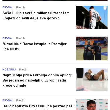
0
FUDBAL
Pre 1 h
|
Saša Lukić završio milionski transfer:
Englezi objavili da je sve gotovo
0
FUDBAL
Pre 1 h
|
Futsal klub Borac istupio iz Premijer
lige BiH!?
0
KOŠARKA
Pre 2 h
|
Najmučnija priča Evrolige dobila epilog:
Bio jedan od najboljih u Evropi, sada
kreće od nule
0
FUDBAL
Pre 2 h
|
Dalić napustio Hrvatsku, pa postao peti