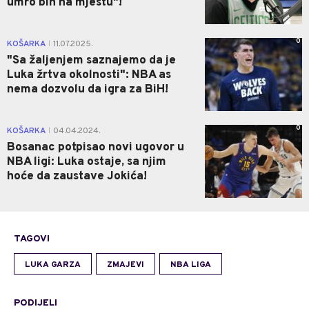
umro bih na mjestu"!
0
KOŠARKA
11.07.2025.
|
"Sa žaljenjem saznajemo da je
Luka žrtva okolnosti": NBA as
nema dozvolu da igra za BiH!
0
KOŠARKA
04.04.2024.
|
Bosanac potpisao novi ugovor u
NBA ligi: Luka ostaje, sa njim
hoće da zaustave Jokića!
TAGOVI
LUKA GARZA
ZMAJEVI
NBA LIGA
PODIJELI