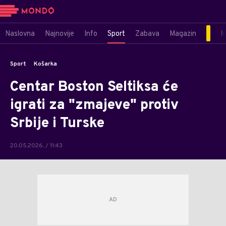
Naslovna
Najnovije
Info
Sport
Zabava
Magazin
M
Sport
Košarka
Centar Boston Seltiksa će
igrati za "zmajeve" protiv
Srbije i Turske
20.05.2026. / 11:43