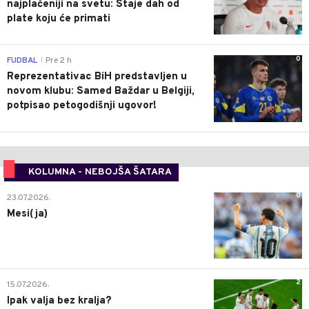
najplaćeniji na svetu: Staje dah od
plate koju će primati
0
FUDBAL
Pre 2 h
|
Reprezentativac BiH predstavljen u
novom klubu: Samed Baždar u Belgiji,
potpisao petogodišnji ugovor!
KOLUMNA - NEBOJŠA ŠATARA
0
23.07.2026.
Mesi(ja)
2
15.07.2026.
Ipak valja bez kralja?