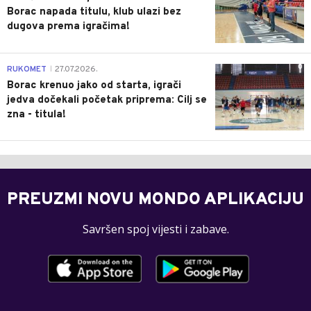
Borac napada titulu, klub ulazi bez
dugova prema igračima!
0
RUKOMET
27.07.2026.
|
Borac krenuo jako od starta, igrači
jedva dočekali početak priprema: Cilj se
zna - titula!
PREUZMI NOVU MONDO APLIKACIJU
Savršen spoj vijesti i zabave.