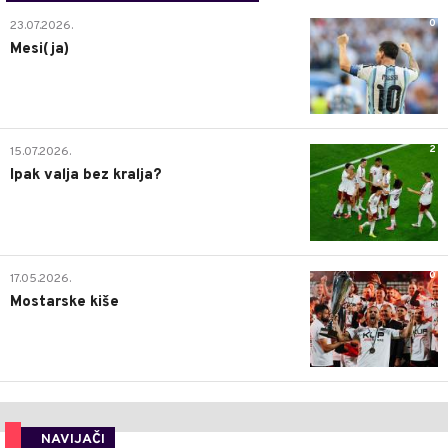
0
23.07.2026.
Mesi(ja)
2
15.07.2026.
Ipak valja bez kralja?
0
17.05.2026.
Mostarske kiše
NAVIJAČI