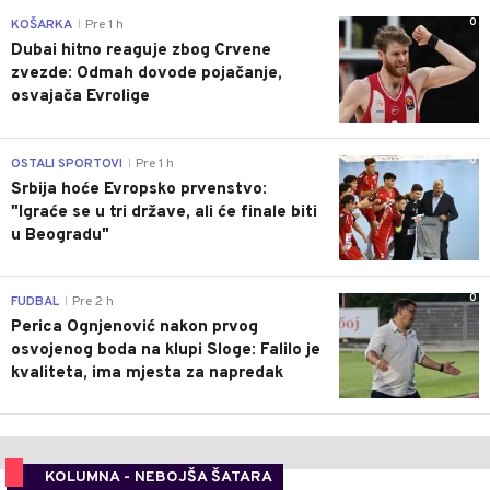
0
KOŠARKA
Pre 1 h
|
Dubai hitno reaguje zbog Crvene
zvezde: Odmah dovode pojačanje,
osvajača Evrolige
0
OSTALI SPORTOVI
Pre 1 h
|
Srbija hoće Evropsko prvenstvo:
"Igraće se u tri države, ali će finale biti
u Beogradu"
0
FUDBAL
Pre 2 h
|
Perica Ognjenović nakon prvog
osvojenog boda na klupi Sloge: Falilo je
kvaliteta, ima mjesta za napredak
KOLUMNA - NEBOJŠA ŠATARA