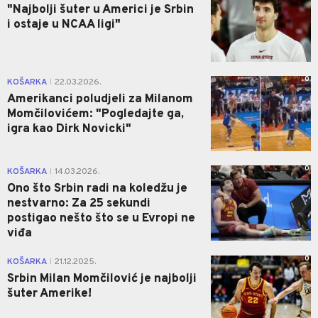
"Najbolji šuter u Americi je Srbin
i ostaje u NCAA ligi"
0
KOŠARKA
22.03.2026.
|
Amerikanci poludjeli za Milanom
Momčilovićem: "Pogledajte ga,
igra kao Dirk Novicki"
0
KOŠARKA
14.03.2026.
|
Ono što Srbin radi na koledžu je
nestvarno: Za 25 sekundi
postigao nešto što se u Evropi ne
viđa
0
KOŠARKA
21.12.2025.
|
Srbin Milan Momčilović je najbolji
šuter Amerike!