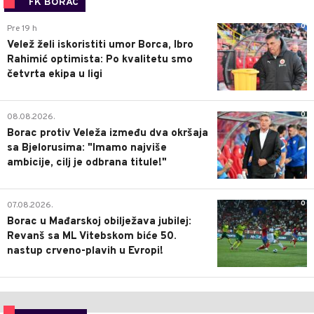
FK BORAC
0
Pre 19 h
Velež želi iskoristiti umor Borca, Ibro
Rahimić optimista: Po kvalitetu smo
četvrta ekipa u ligi
0
08.08.2026.
Borac protiv Veleža između dva okršaja
sa Bjelorusima: "Imamo najviše
ambicije, cilj je odbrana titule!"
0
07.08.2026.
Borac u Mađarskoj obilježava jubilej:
Revanš sa ML Vitebskom biće 50.
nastup crveno-plavih u Evropi!