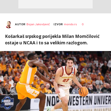
AUTOR
Bojan Jakovljević
0
IZVOR
mondo.rs
Košarkaš srpskog porijekla Milan Momčilović
ostaje u NCAA i to sa velikim razlogom.