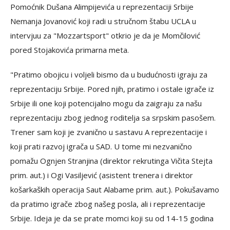
Pomoćnik Dušana Alimpijevića u reprezentaciji Srbije
Nemanja Jovanović koji radi u stručnom štabu UCLA u
intervjuu za "Mozzartsport" otkrio je da je Momčilović
pored Stojakovića primarna meta.
"Pratimo obojicu i voljeli bismo da u budućnosti igraju za
reprezentaciju Srbije. Pored njih, pratimo i ostale igrače iz
Srbije ili one koji potencijalno mogu da zaigraju za našu
reprezentaciju zbog jednog roditelja sa srpskim pasošem.
Trener sam koji je zvanično u sastavu A reprezentacije i
koji prati razvoj igrača u SAD. U tome mi nezvanično
pomažu Ognjen Stranjina (direktor rekrutinga Vičita Stejta
prim. aut.) i Ogi Vasiljević (asistent trenera i direktor
košarkaških operacija Saut Alabame prim. aut.). Pokušavamo
da pratimo igrače zbog našeg posla, ali i reprezentacije
Srbije. Ideja je da se prate momci koji su od 14-15 godina