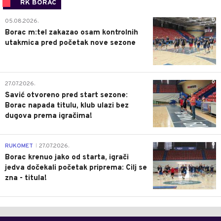
RK BORAC
0
05.08.2026.
Borac m:tel zakazao osam kontrolnih
utakmica pred početak nove sezone
0
27.07.2026.
Savić otvoreno pred start sezone:
Borac napada titulu, klub ulazi bez
dugova prema igračima!
0
RUKOMET
27.07.2026.
|
Borac krenuo jako od starta, igrači
jedva dočekali početak priprema: Cilj se
zna - titula!