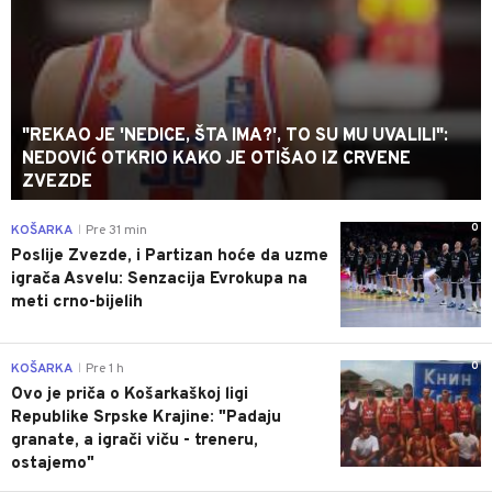
"REKAO JE 'NEDICE, ŠTA IMA?', TO SU MU UVALILI":
NEDOVIĆ OTKRIO KAKO JE OTIŠAO IZ CRVENE
ZVEZDE
0
KOŠARKA
Pre 31 min
|
Poslije Zvezde, i Partizan hoće da uzme
igrača Asvelu: Senzacija Evrokupa na
meti crno-bijelih
0
KOŠARKA
Pre 1 h
|
Ovo je priča o Košarkaškoj ligi
Republike Srpske Krajine: "Padaju
granate, a igrači viču - treneru,
ostajemo"