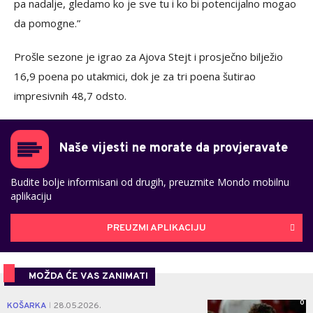
pa nadalje, gledamo ko je sve tu i ko bi potencijalno mogao
da pomogne.”
Prošle sezone je igrao za Ajova Stejt i prosječno bilježio
16,9 poena po utakmici, dok je za tri poena šutirao
impresivnih 48,7 odsto.
Naše vijesti ne morate da provjeravate
Budite bolje informisani od drugih, preuzmite Mondo mobilnu
aplikaciju
PREUZMI APLIKACIJU
MOŽDA ĆE VAS ZANIMATI
0
KOŠARKA
28.05.2026.
|