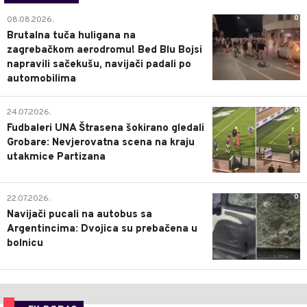
0
08.08.2026.
Brutalna tuča huligana na
zagrebačkom aerodromu! Bed Blu Bojsi
napravili sačekušu, navijači padali po
automobilima
0
24.07.2026.
Fudbaleri UNA Štrasena šokirano gledali
Grobare: Nevjerovatna scena na kraju
utakmice Partizana
0
22.07.2026.
Navijači pucali na autobus sa
Argentincima: Dvojica su prebačena u
bolnicu