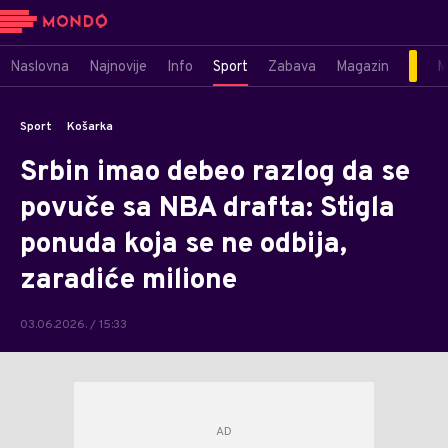
Naslovna
Najnovije
Info
Sport
Zabava
Magazin
M
Sport
Košarka
Srbin imao debeo razlog da se
povuče sa NBA drafta: Stigla
ponuda koja se ne odbija,
zaradiće milione
03.06.2026. / 15:33