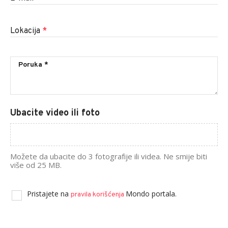
Lokacija
*
Ubacite video ili foto
Možete da ubacite do 3 fotografije ili videa. Ne smije biti
više od 25 MB.
Pristajete na
Mondo portala.
pravila korišćenja