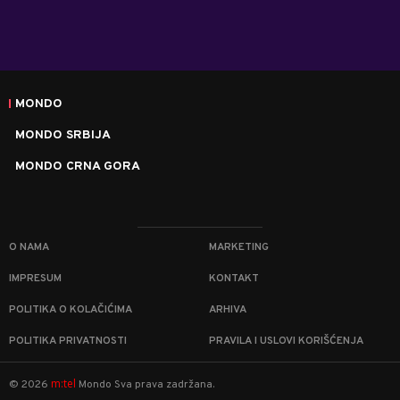
MONDO
MONDO SRBIJA
MONDO CRNA GORA
O NAMA
MARKETING
IMPRESUM
KONTAKT
POLITIKA O KOLAČIĆIMA
ARHIVA
POLITIKA PRIVATNOSTI
PRAVILA I USLOVI KORIŠĆENJA
m:tel
©
2026
Mondo
Sva prava zadržana.