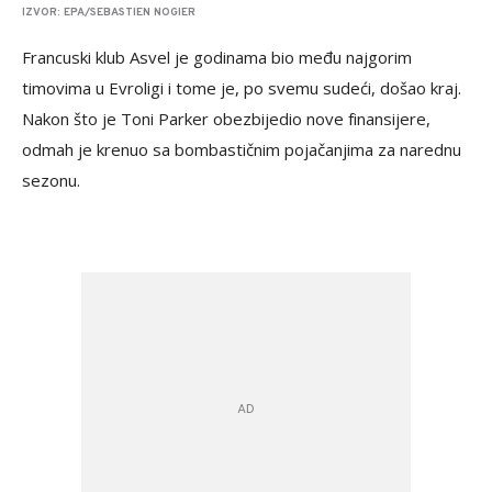
IZVOR: EPA/SEBASTIEN NOGIER
Francuski klub Asvel je godinama bio među najgorim
timovima u Evroligi i tome je, po svemu sudeći, došao kraj.
Nakon što je Toni Parker obezbijedio nove finansijere,
odmah je krenuo sa bombastičnim pojačanjima za narednu
sezonu.