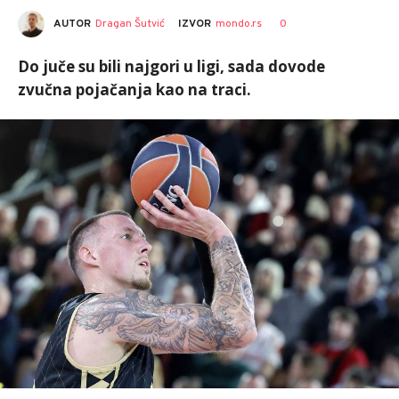
AUTOR
Dragan Šutvić
0
IZVOR
mondo.rs
Do juče su bili najgori u ligi, sada dovode
zvučna pojačanja kao na traci.