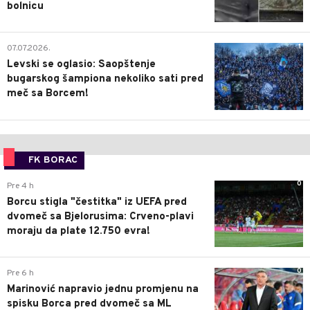
bolnicu
1
07.07.2026.
Levski se oglasio: Saopštenje
bugarskog šampiona nekoliko sati pred
meč sa Borcem!
FK BORAC
0
Pre 4 h
Borcu stigla "čestitka" iz UEFA pred
dvomeč sa Bjelorusima: Crveno-plavi
moraju da plate 12.750 evra!
0
Pre 6 h
Marinović napravio jednu promjenu na
spisku Borca pred dvomeč sa ML