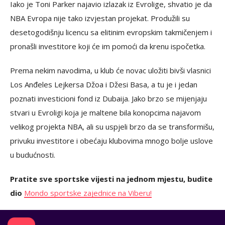
Iako je Toni Parker najavio izlazak iz Evrolige, shvatio je da
NBA Evropa nije tako izvjestan projekat. Produžili su
desetogodišnju licencu sa elitinim evropskim takmičenjem i
pronašli investitore koji će im pomoći da krenu ispočetka.
Prema nekim navodima, u klub će novac uložiti bivši vlasnici
Los Anđeles Lejkersa Džoa i Džesi Basa, a tu je i jedan
poznati investicioni fond iz Dubaija. Jako brzo se mijenjaju
stvari u Evroligi koja je maltene bila konopcima najavom
velikog projekta NBA, ali su uspjeli brzo da se transformišu,
privuku investitore i obećaju klubovima mnogo bolje uslove
u budućnosti.
Pratite sve sportske vijesti na jednom mjestu, budite
dio
Mondo sportske zajednice na Viberu!