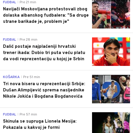
0
FUDBAL
Pre 21 min
|
Navijači Moskovljana protestovali zbog
dolaska albanskog fudbalera: "Sa druge
strane barikade je, problem je"
0
FUDBAL
Pre 28 min
|
Dalić postaje najplaćeniji hrvatski
trener ikada: Dobio tri puta veću platu
da vodi reprezentaciju u kojoj je Srbin
0
KOŠARKA
Pre 51 min
|
Tri nova bisera u reprezentaciji Srbije:
Dušan Alimpijević sprema nasljednike
Nikole Jokića i Bogdana Bogdanovića
0
FUDBAL
Pre 57 min
|
Skinula se supruga Lionela Mesija:
Pokazala u kakvoj je formi