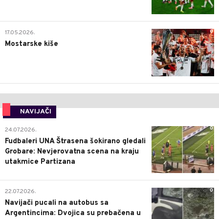
0
17.05.2026.
Mostarske kiše
NAVIJAČI
0
24.07.2026.
Fudbaleri UNA Štrasena šokirano gledali
Grobare: Nevjerovatna scena na kraju
utakmice Partizana
0
22.07.2026.
Navijači pucali na autobus sa
Argentincima: Dvojica su prebačena u