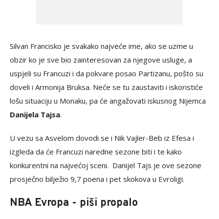
Silvan Francisko je svakako najveće ime, ako se uzme u
obzir ko je sve bio zainteresovan za njegove usluge, a
uspjeli su Francuzi i da pokvare posao Partizanu, pošto su
doveli i Armonija Bruksa. Neće se tu zaustaviti i iskoristiće
lošu situaciju u Monaku, pa će angažovati iskusnog Nijemca
Danijela Tajsa
.
U vezu sa Asvelom dovodi se i Nik Vajler-Beb iz Efesa i
izgleda da će Francuzi naredne sezone biti i te kako
konkurentni na najvećoj sceni. Danijel Tajs je ove sezone
prosječno bilježio 9,7 poena i pet skokova u Evroligi.
NBA Evropa - piši propalo