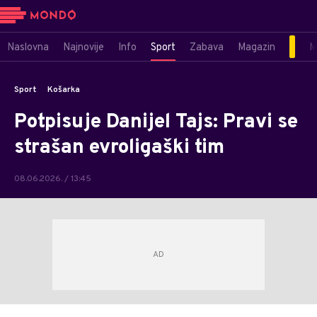
Naslovna
Najnovije
Info
Sport
Zabava
Magazin
M
Sport
Košarka
Potpisuje Danijel Tajs: Pravi se
strašan evroligaški tim
08.06.2026. / 13:45