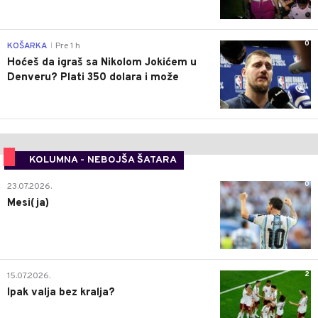
0
KOŠARKA
Pre 1 h
|
Hoćeš da igraš sa Nikolom Jokićem u
Denveru? Plati 350 dolara i može
KOLUMNA - NEBOJŠA ŠATARA
0
23.07.2026.
Mesi(ja)
2
15.07.2026.
Ipak valja bez kralja?