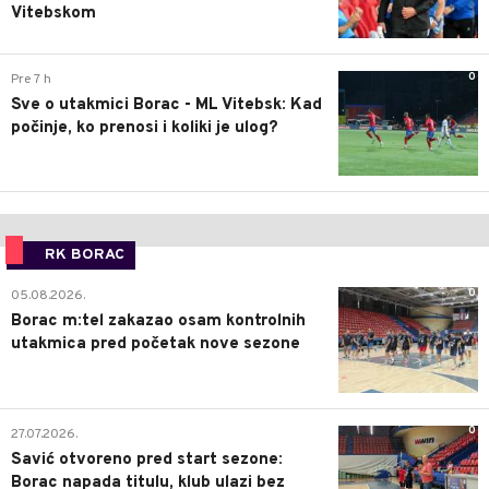
Vitebskom
0
Pre 7 h
Sve o utakmici Borac - ML Vitebsk: Kad
počinje, ko prenosi i koliki je ulog?
RK BORAC
0
05.08.2026.
Borac m:tel zakazao osam kontrolnih
utakmica pred početak nove sezone
0
27.07.2026.
Savić otvoreno pred start sezone:
Borac napada titulu, klub ulazi bez