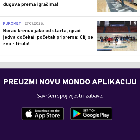
dugova prema igračima!
0
RUKOMET
27.07.2026.
|
Borac krenuo jako od starta, igrači
jedva dočekali početak priprema: Cilj se
zna - titula!
PREUZMI NOVU MONDO APLIKACIJU
Savršen spoj vijesti i zabave.