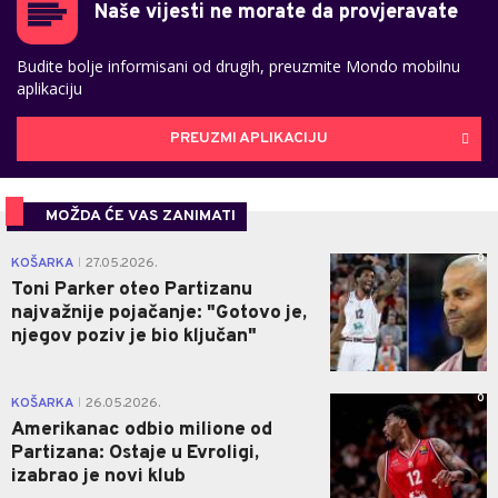
Naše vijesti ne morate da provjeravate
Budite bolje informisani od drugih, preuzmite Mondo mobilnu
aplikaciju
PREUZMI APLIKACIJU
MOŽDA ĆE VAS ZANIMATI
0
KOŠARKA
27.05.2026.
|
Toni Parker oteo Partizanu
najvažnije pojačanje: "Gotovo je,
njegov poziv je bio ključan"
0
KOŠARKA
26.05.2026.
|
Amerikanac odbio milione od
Partizana: Ostaje u Evroligi,
izabrao je novi klub