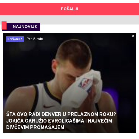
POŠALJI
NAJNOVIJE
0
Pre 8 min
KOŠARKA
ŠTA OVO RADI DENVER U PRELAZNOM ROKU?
JOKIĆA OKRUŽIO EVROLIGAŠIMA I NAJVEĆIM
DIVČEVIM PROMAŠAJEM