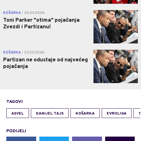
0
KOŠARKA
26.05.2026.
|
Toni Parker "otima" pojačanja
Zvezdi i Partizanu!
0
KOŠARKA
23.05.2026.
|
Partizan ne odustaje od najvećeg
pojačanja
TAGOVI
ASVEL
DANIJEL TAJS
KOŠARKA
EVROLIGA
T
PODIJELI