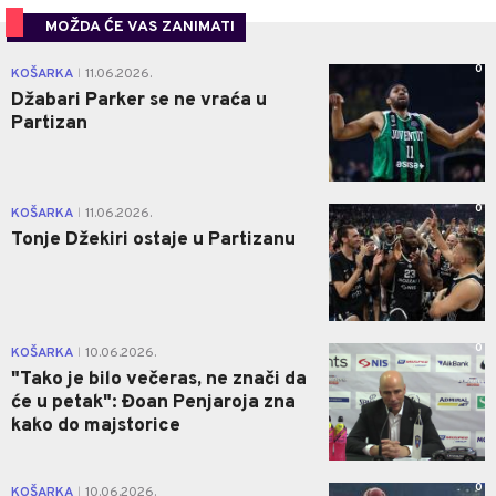
MOŽDA ĆE VAS ZANIMATI
0
KOŠARKA
11.06.2026.
|
Džabari Parker se ne vraća u
Partizan
0
KOŠARKA
11.06.2026.
|
Tonje Džekiri ostaje u Partizanu
0
KOŠARKA
10.06.2026.
|
"Tako je bilo večeras, ne znači da
će u petak": Đoan Penjaroja zna
kako do majstorice
0
KOŠARKA
10.06.2026.
|