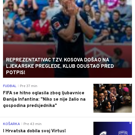
REPREZENTATIVAC TZV. KOSOVA DOŠAO NA
LJEKARSKE PREGLEDE, KLUB ODUSTAO PRED
POTPIS!
0
FUDBAL
Pre 37 min
|
FIFA se hitno oglasila zbog ljubavnice
Đanija Infantina: "Niko se nije žalio na
gospodina predsjednika"
0
KOŠARKA
Pre 43 min
|
I Hrvatska dobila svoj Virtus!