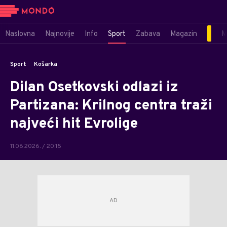
Naslovna
Najnovije
Info
Sport
Zabava
Magazin
M
Sport
Košarka
Dilan Osetkovski odlazi iz
Partizana: Krilnog centra traži
najveći hit Evrolige
11.06.2026. / 20:15