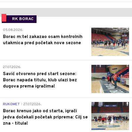
RK BORAC
0
05.08.2026.
Borac m:tel zakazao osam kontrolnih
utakmica pred početak nove sezone
0
27.07.2026.
Savić otvoreno pred start sezone:
Borac napada titulu, klub ulazi bez
dugova prema igračima!
0
RUKOMET
27.07.2026.
|
Borac krenuo jako od starta, igrači
jedva dočekali početak priprema: Cilj se
zna - titula!