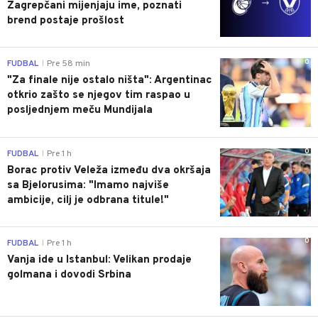
Zagrepčani mijenjaju ime, poznati
brend postaje prošlost
0
FUDBAL
Pre 58 min
|
"Za finale nije ostalo ništa": Argentinac
otkrio zašto se njegov tim raspao u
posljednjem meču Mundijala
0
FUDBAL
Pre 1 h
|
Borac protiv Veleža između dva okršaja
sa Bjelorusima: "Imamo najviše
ambicije, cilj je odbrana titule!"
0
FUDBAL
Pre 1 h
|
Vanja ide u Istanbul: Velikan prodaje
golmana i dovodi Srbina