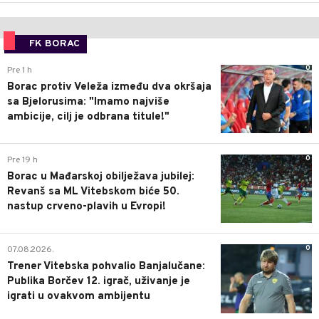
FK BORAC
0
Pre 1 h
Borac protiv Veleža između dva okršaja
sa Bjelorusima: "Imamo najviše
ambicije, cilj je odbrana titule!"
0
Pre 19 h
Borac u Mađarskoj obilježava jubilej:
Revanš sa ML Vitebskom biće 50.
nastup crveno-plavih u Evropi!
0
07.08.2026.
Trener Vitebska pohvalio Banjalučane:
Publika Borčev 12. igrač, uživanje je
igrati u ovakvom ambijentu