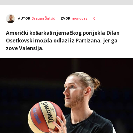
AUTOR
Dragan Šutvić
0
IZVOR
mondo.rs
Američki košarkaš njemačkog porijekla Dilan
Osetkovski možda odlazi iz Partizana, jer ga
zove Valensija.