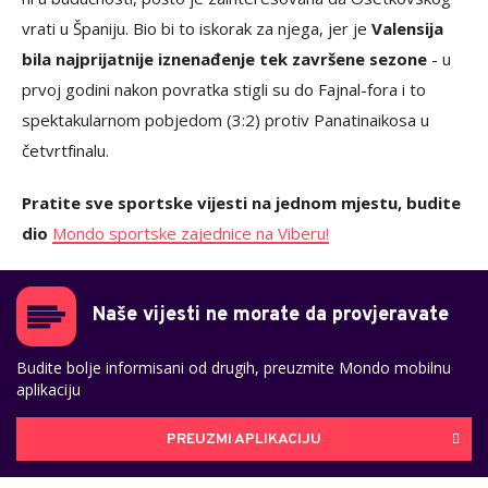
vrati u Španiju. Bio bi to iskorak za njega, jer je
Valensija
bila najprijatnije iznenađenje tek završene sezone
- u
prvoj godini nakon povratka stigli su do Fajnal-fora i to
spektakularnom pobjedom (3:2) protiv Panatinaikosa u
četvrtfinalu.
Pratite sve sportske vijesti na jednom mjestu, budite
dio
Mondo sportske zajednice na Viberu!
Naše vijesti ne morate da provjeravate
Budite bolje informisani od drugih, preuzmite Mondo mobilnu
aplikaciju
PREUZMI APLIKACIJU