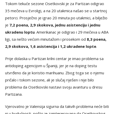
Tokom tekuće sezone Osetkovski je za Partizan odigrao
35 mečeva u Evroligi, a na 20 utakmica našao se u startnoj
petorci. Prosječno je igrao 20 minuta po utakmici, a bilježio
je
7,2 poena, 2,9 skokova, jednu asistenciju i jednu
ukradenu loptu
. Amerikanac je odigrao i 29 mečeva u ABA
ligi, sa nešto većom minutažom i prosekom od
8,3 poena,
2,9 skokova, 1,6 asistencija i 1,2 ukradene lopte
.
Prije dolaska u Partizan krilni centar je imao problema sa
antidoping agencijom u Španiji, jer je na doping testu
utvrđeno da je koristio marihuanu. Zbog toga se o njemu
pričalo i tokom sezone, ali je slučaj riješen i nije bilo
problema da Osetkovski nastavi svoju avanturu u dresu
Partizana.
Vjerovatno je Valensija sigurna da takvih problema neće biti
ni u budućnosti, pošto je zainteresovana da Osetkovskog